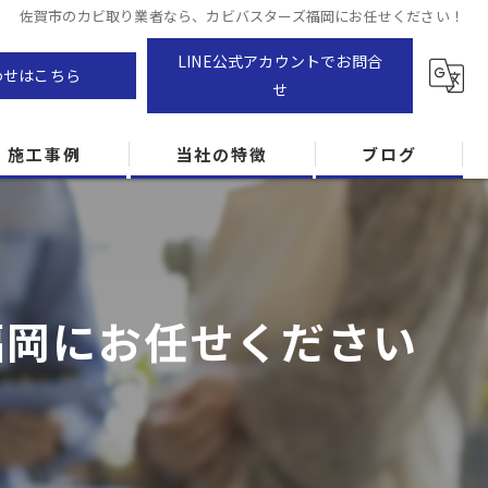
佐賀市のカビ取り業者なら、カビバスターズ福岡にお任せください！
LINE公式アカウントでお問合
わせはこちら
せ
施工事例
当社の特徴
ブログ
カビ除去
防カビ
福岡にお任せください
カビ専門
ZEH住宅
カビ検査