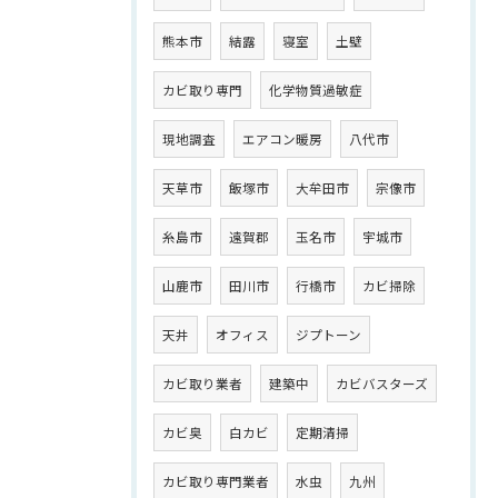
熊本市
結露
寝室
土壁
カビ取り専門
化学物質過敏症
現地調査
エアコン暖房
八代市
天草市
飯塚市
大牟田市
宗像市
糸島市
遠賀郡
玉名市
宇城市
山鹿市
田川市
行橋市
カビ掃除
天井
オフィス
ジプトーン
カビ取り業者
建築中
カビバスターズ
カビ臭
白カビ
定期清掃
カビ取り専門業者
水虫
九州