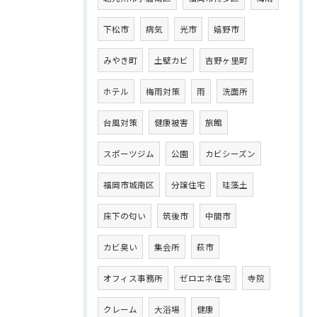
下松市
病気
光市
嬉野市
みやき町
土壁カビ
吉野ヶ里町
ホテル
梅雨対策
雨
洗面所
台風対策
健康被害
旅館
スポーツジム
公園
カビシーズン
福岡市城南区
分譲住宅
珪藻土
床下の匂い
筑後市
中間市
カビ臭い
集会所
萩市
オフィス事務所
ゼロエネ住宅
寺院
クレーム
大浴場
健康