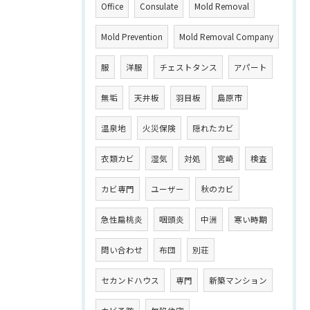
Office
Consulate
Mold Removal
Mold Prevention
Mold Removal Company
服
洋服
チェストタンス
アパート
無垢
天井板
羽目板
島原市
温泉地
火災保険
隠れたカビ
衣類カビ
湿気
対処
宮崎
検査
カビ専門
ユーザー
秋のカビ
急性扁桃炎
咽頭炎
中洲
寒い時期
問い合わせ
布団
別荘
セカンドハウス
専門
新築マンション