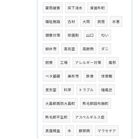
豪雨被害
床下浸水
東彼杵町
福祉施設
古材
大雨
民宿
水害
健康対策
除菌剤
山口
匂い
柳井市
高気密
高断熱
ダニ
厨房
工場
アレルギー対策
風邪
ベタ基礎
美祢市
鉄骨
体育館
更衣室
料亭
トラブル
檜風呂
大島郡周防大島町
熊毛郡田布施町
熊毛郡平生町
アスペルギルス症
真菌検査
木
膠原病
マラセチア