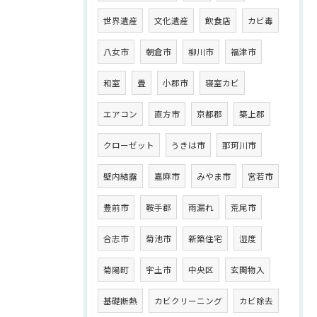
世界遺産
文化遺産
飲食店
カビ毒
八女市
朝倉市
柳川市
福津市
和室
畳
小郡市
寝室カビ
エアコン
直方市
京都郡
築上郡
クローゼット
うきは市
那珂川市
壁内結露
嘉麻市
みやま市
宮若市
豊前市
鞍手郡
雨漏れ
荒尾市
合志市
菊池市
新築住宅
湿度
菊陽町
宇土市
中央区
玄関物入
基礎断熱
カビクリーニング
カビ除去