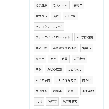
物流倉庫
老人ホーム
長崎市
佐世保市
長崎
ZEH住宅
ハウスクリーニング
ウォークインクローゼット
カビ対策業者
食品工場
高気密高断熱住宅
宮崎市
諫早市
神社
仏閣
床下断熱
予防
カビの原因
カビの匂い
カビの予防
カビの掃除方法
防カビ
カビ検査
周南市
岩国市
米軍基地
Mold
防府市
防府天満宮