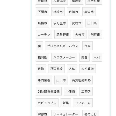
春日市
大野城市
糟屋郡
太宰府市
下関市
神埼市
佐賀市
唐津市
鳥栖市
伊万里市
武雄市
山口県
カーテン
筑紫野市
大分市
別府市
菌
ゼロエネルギーハウス
台風
福岡県
ハウスメーカー
影響
木材
建物
秋雨前線
人体
カビ繁殖
専門業者
山口市
高気密高断熱
24時間換気設備
中津市
工務店
カビトラブル
新築
リフォーム
宇部市
サーキュレーター
冬のカビ