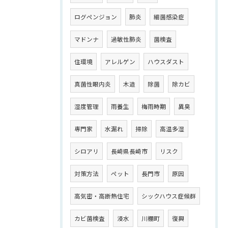
ログペンジョン
肺炎
細菌感染症
マドンナ
過敏性肺炎
菌検査
住環境
アレルゲン
ハウスダスト
真菌性眼内炎
木造
除菌
除カビ
湿度管理
雨養生
梅雨時期
異臭
専門家
水漏れ
掃除
高温多湿
シロアリ
長崎県長崎市
リスク
対策方法
ペット
長門市
原因
高気密・高断熱住宅
シックハウス症候群
カビ菌検査
浸水
川棚町
復興