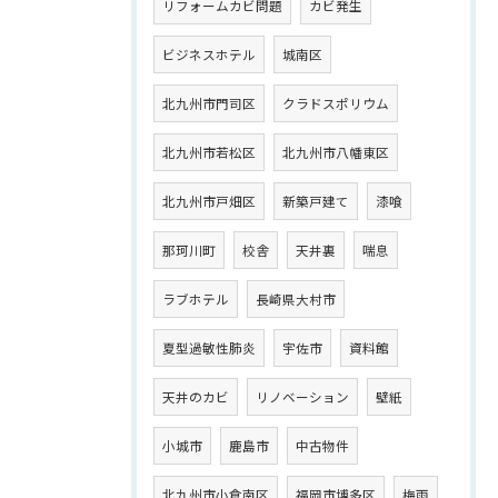
リフォームカビ問題
カビ発生
ビジネスホテル
城南区
北九州市門司区
クラドスポリウム
北九州市若松区
北九州市八幡東区
北九州市戸畑区
新築戸建て
漆喰
那珂川町
校舎
天井裏
喘息
ラブホテル
長崎県大村市
夏型過敏性肺炎
宇佐市
資料館
天井のカビ
リノベーション
壁紙
小城市
鹿島市
中古物件
北九州市小倉南区
福岡市博多区
梅雨