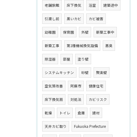
老舗旅館
床下換気
浴室
建築途中
引渡し前
黒いカビ
カビ被害
幼稚園
保育園
外壁
新築工事中
新築工事
第1種機械換気設備
悪臭
除湿器
部屋
塗り壁
システムキッチン
砂壁
聚楽壁
空気質改善
阿蘇市
健康住宅
床下換気扇
対処法
カビリスク
乾燥
トイレ
倉庫
建材
天井カビ取り
Fukuoka Prefecture