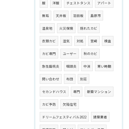
服
洋服
チェストタンス
アパート
無垢
天井板
羽目板
島原市
温泉地
火災保険
隠れたカビ
衣類カビ
湿気
対処
宮崎
検査
カビ専門
ユーザー
秋のカビ
急性扁桃炎
咽頭炎
中洲
寒い時期
問い合わせ
布団
別荘
セカンドハウス
専門
新築マンション
カビ予防
欠陥住宅
ドリームフェスティバル2022
建築業者