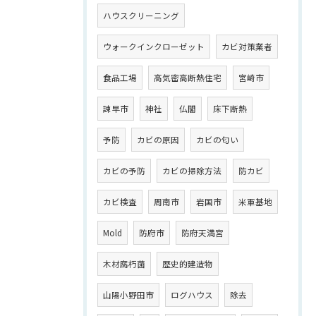
ハウスクリーニング
ウォークインクローゼット
カビ対策業者
食品工場
高気密高断熱住宅
宮崎市
諫早市
神社
仏閣
床下断熱
予防
カビの原因
カビの匂い
カビの予防
カビの掃除方法
防カビ
カビ検査
周南市
岩国市
米軍基地
Mold
防府市
防府天満宮
木材腐朽菌
歴史的建造物
山陽小野田市
ログハウス
除去