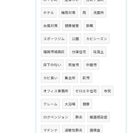
ホテル
梅雨対策
雨
洗面所
台風対策
健康被害
旅館
スポーツジム
公園
カビシーズン
福岡市城南区
分譲住宅
珪藻土
床下の匂い
筑後市
中間市
カビ臭い
集会所
萩市
オフィス事務所
ゼロエネ住宅
寺院
クレーム
大浴場
健康
ログペンジョン
肺炎
細菌感染症
マドンナ
過敏性肺炎
菌検査