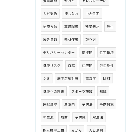
養護施設
壁カビ
アレルギー予防
カビ退治
押し入れ
中古住宅
治療方法
高温環境
建築素材
発生
波佐見町
素材保護
取り方
デリバリーセンター
応接間
住宅環境
健康リスク
白癬
住空間
発生条件
シミ
床下湿気対策
高湿度
MIST
健康への影響
スポーツ施設
知識
睡眠環境
倉庫内
予防法
予防対策
発生源
放置
予防策
解決法
熊本県宇土市
みかん
カビ清掃