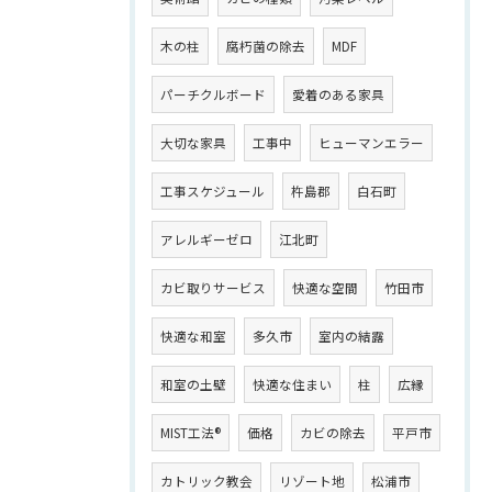
木の柱
腐朽菌の除去
MDF
パーチクルボード
愛着のある家具
大切な家具
工事中
ヒューマンエラー
工事スケジュール
杵島郡
白石町
アレルギーゼロ
江北町
カビ取りサービス
快適な空間
竹田市
快適な和室
多久市
室内の結露
和室の土壁
快適な住まい
柱
広縁
MIST工法®
価格
カビの除去
平戸市
カトリック教会
リゾート地
松浦市