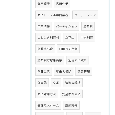
倉庫環境
高所作業
カビトラブル専門業者
パーテーション
年末清掃
パーティション
湯布院
ことぶき別荘村
立花山
中古別荘
阿蘇市小倉
日田市天ケ瀬
湯布院町塚原高原
別荘カビ取り
別荘生活
年末大掃除
健康管理
領事館
交番
清潔な環境
カビ対策方法
安全な除去法
養護老人ホーム
高所天井