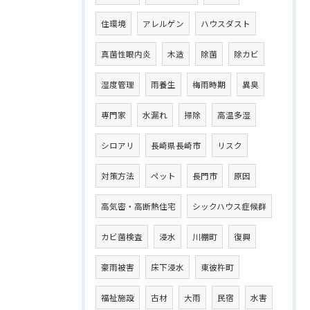
住環境
アレルゲン
ハウスダスト
真菌性眼内炎
木造
除菌
除カビ
湿度管理
雨養生
梅雨時期
異臭
専門家
水漏れ
掃除
高温多湿
シロアリ
長崎県長崎市
リスク
対策方法
ペット
長門市
原因
高気密・高断熱住宅
シックハウス症候群
カビ菌検査
浸水
川棚町
復興
豪雨被害
床下浸水
東彼杵町
福祉施設
古材
大雨
民宿
水害