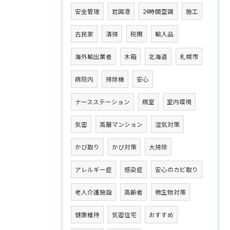
安全管理
岩国港
24時間空調
施工
古民家
清掃
税関
輸入品
海外輸出業者
木箱
北海道
札幌市
病院内
掃除機
安心
ナースステーション
病室
室内環境
気密
高層マンション
湿気対策
かび取り
かび対策
大掃除
アレルギー症
感染症
安心のカビ取り
老人介護施設
高齢者
微生物対策
健康維持
気密住宅
おすすめ