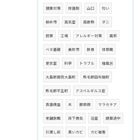
健康対策
除菌剤
山口
匂い
柳井市
高気密
高断熱
ダニ
厨房
工場
アレルギー対策
風邪
ベタ基礎
美祢市
鉄骨
体育館
更衣室
料亭
トラブル
檜風呂
大島郡周防大島町
熊毛郡田布施町
熊毛郡平生町
アスペルギルス症
真菌検査
木
膠原病
マラセチア
老舗旅館
床下換気
浴室
建築途中
引渡し前
黒いカビ
カビ被害