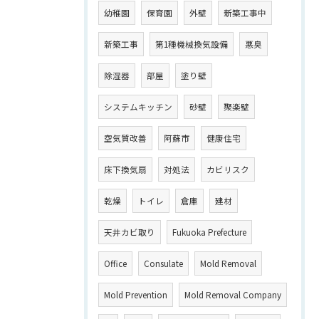
幼稚園
保育園
外壁
新築工事中
新築工事
第1種機械換気設備
悪臭
除湿器
部屋
塗り壁
システムキッチン
砂壁
聚楽壁
空気質改善
阿蘇市
健康住宅
床下換気扇
対処法
カビリスク
乾燥
トイレ
倉庫
建材
天井カビ取り
Fukuoka Prefecture
Office
Consulate
Mold Removal
Mold Prevention
Mold Removal Company