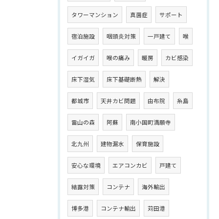
タワーマンション
真菌症
サポート
宿泊施設
咽頭炎対策
一戸建て
喉
イガイガ
喉の痛み
暖房
カビ感染
床下湿気
床下基礎断熱
解決
都城市
天井カビ問題
由布院
糸島
雷山の森
阿蘇
南小国町満願寺
北九州
建物漏水
保育施設
安心な環境
エアコンカビ
戸建て
結露対策
コンテナ
海外輸出
博多港
コンテナ輸出
苅田港