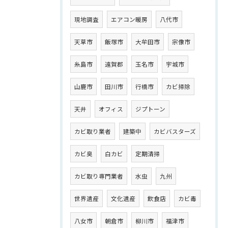
現地調査
エアコン暖房
八代市
天草市
飯塚市
大牟田市
宗像市
糸島市
遠賀郡
玉名市
宇城市
山鹿市
田川市
行橋市
カビ掃除
天井
オフィス
ジプトーン
カビ取り業者
建築中
カビバスターズ
カビ臭
白カビ
定期清掃
カビ取り専門業者
水虫
九州
世界遺産
文化遺産
飲食店
カビ毒
八女市
朝倉市
柳川市
福津市