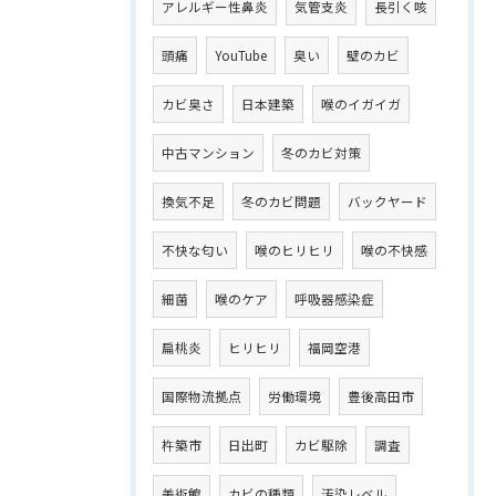
アレルギー性鼻炎
気管支炎
長引く咳
頭痛
YouTube
臭い
壁のカビ
カビ臭さ
日本建築
喉のイガイガ
中古マンション
冬のカビ対策
換気不足
冬のカビ問題
バックヤード
不快な匂い
喉のヒリヒリ
喉の不快感
細菌
喉のケア
呼吸器感染症
扁桃炎
ヒリヒリ
福岡空港
国際物流拠点
労働環境
豊後高田市
杵築市
日出町
カビ駆除
調査
美術館
カビの種類
汚染レベル