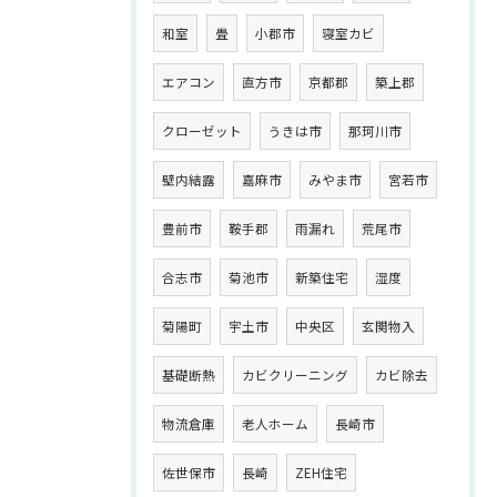
和室
畳
小郡市
寝室カビ
エアコン
直方市
京都郡
築上郡
クローゼット
うきは市
那珂川市
壁内結露
嘉麻市
みやま市
宮若市
豊前市
鞍手郡
雨漏れ
荒尾市
合志市
菊池市
新築住宅
湿度
菊陽町
宇土市
中央区
玄関物入
基礎断熱
カビクリーニング
カビ除去
物流倉庫
老人ホーム
長崎市
佐世保市
長崎
ZEH住宅