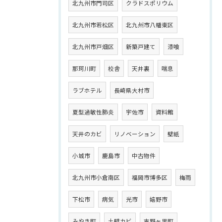
北九州市門司区
クラドスポリウム
北九州市若松区
北九州市八幡東区
北九州市戸畑区
新築戸建て
漆喰
那珂川町
校舎
天井裏
喘息
ラブホテル
長崎県大村市
夏型過敏性肺炎
宇佐市
資料館
天井のカビ
リノベーション
壁紙
小城市
鹿島市
中古物件
北九州市小倉南区
福岡市博多区
梅雨
下松市
病気
光市
嬉野市
みやき町
土壁カビ
吉野ヶ里町