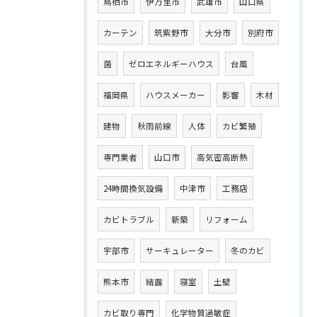
鳥栖市
伊万里市
武雄市
山口県
カーテン
筑紫野市
大分市
別府市
菌
ゼロエネルギーハウス
台風
福岡県
ハウスメーカー
影響
木材
建物
秋雨前線
人体
カビ繁殖
専門業者
山口市
高気密高断熱
24時間換気設備
中津市
工務店
カビトラブル
新築
リフォーム
宇部市
サーキュレーター
冬のカビ
熊本市
結露
寝室
土壁
カビ取り専門
化学物質過敏症