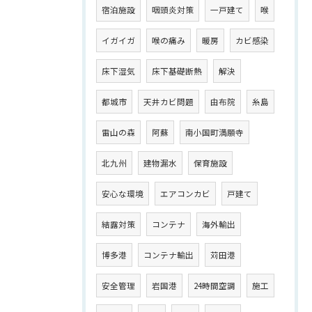
宿泊施設
咽頭炎対策
一戸建て
喉
イガイガ
喉の痛み
暖房
カビ感染
床下湿気
床下基礎断熱
解決
都城市
天井カビ問題
由布院
糸島
雷山の森
阿蘇
南小国町満願寺
北九州
建物漏水
保育施設
安心な環境
エアコンカビ
戸建て
結露対策
コンテナ
海外輸出
博多港
コンテナ輸出
苅田港
安全管理
岩国港
24時間空調
施工