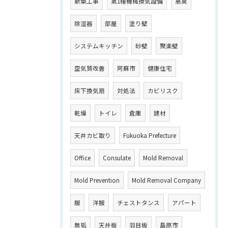
新築工事
第1種機械換気設備
悪臭
除湿器
部屋
塗り壁
システムキッチン
砂壁
聚楽壁
空気質改善
阿蘇市
健康住宅
床下換気扇
対処法
カビリスク
乾燥
トイレ
倉庫
建材
天井カビ取り
Fukuoka Prefecture
Office
Consulate
Mold Removal
Mold Prevention
Mold Removal Company
服
洋服
チェストタンス
アパート
無垢
天井板
羽目板
島原市