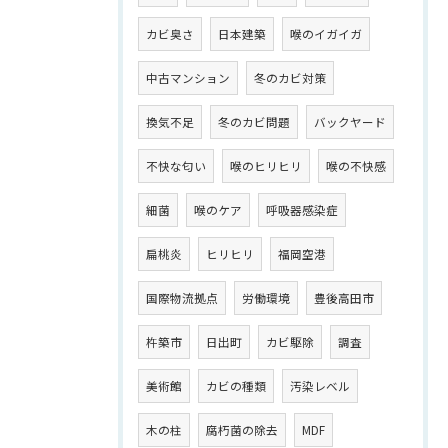
カビ臭さ
日本建築
喉のイガイガ
中古マンション
冬のカビ対策
換気不足
冬のカビ問題
バックヤード
不快な匂い
喉のヒリヒリ
喉の不快感
細菌
喉のケア
呼吸器感染症
扁桃炎
ヒリヒリ
福岡空港
国際物流拠点
労働環境
豊後高田市
杵築市
日出町
カビ駆除
調査
美術館
カビの種類
汚染レベル
木の柱
腐朽菌の除去
MDF