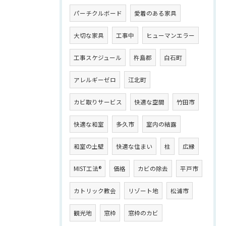
パーチクルボード
愛着のある家具
大切な家具
工事中
ヒューマンエラー
工事スケジュール
杵島郡
白石町
アレルギーゼロ
江北町
カビ取りサービス
快適な空間
竹田市
快適な和室
多久市
室内の結露
和室の土壁
快適な住まい
柱
広縁
MIST工法®
価格
カビの除去
平戸市
カトリック教会
リゾート地
松浦市
観光地
窓枠
窓枠のカビ