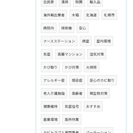
古民家
清掃
税関
輸入品
海外輸出業者
木箱
北海道
札幌市
病院内
掃除機
安心
ナースステーション
病室
室内環境
気密
高層マンション
湿気対策
かび取り
かび対策
大掃除
アレルギー症
感染症
安心のカビ取り
老人介護施設
高齢者
微生物対策
健康維持
気密住宅
おすすめ
倉庫環境
高所作業
カビトラブル専門業者
パーテーション