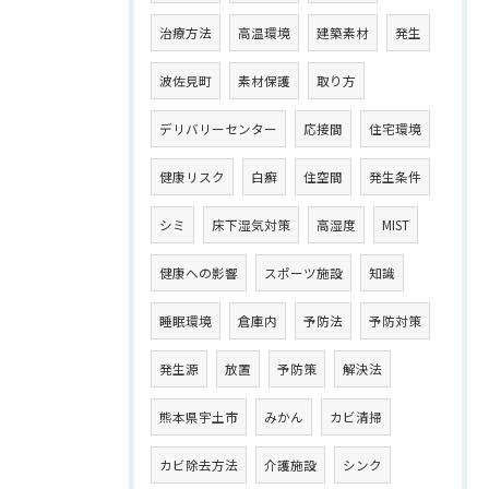
治療方法
高温環境
建築素材
発生
波佐見町
素材保護
取り方
デリバリーセンター
応接間
住宅環境
健康リスク
白癬
住空間
発生条件
シミ
床下湿気対策
高湿度
MIST
健康への影響
スポーツ施設
知識
睡眠環境
倉庫内
予防法
予防対策
発生源
放置
予防策
解決法
熊本県宇土市
みかん
カビ清掃
カビ除去方法
介護施設
シンク