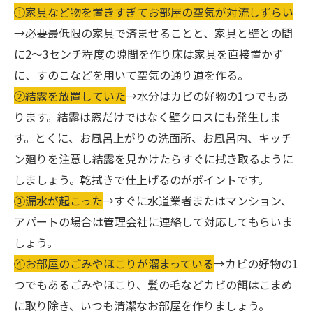
①家具など物を置きすぎてお部屋の空気が対流しずらい
→必要最低限の家具で済ませることと、家具と壁との間
に2～3センチ程度の隙間を作り床は家具を直接置かず
に、すのこなどを用いて空気の通り道を作る。
②結露を放置していた
→水分はカビの好物の1つでもあ
ります。結露は窓だけではなく壁クロスにも発生しま
す。とくに、お風呂上がりの洗面所、お風呂内、キッチ
ン廻りを注意し結露を見かけたらすぐに拭き取るように
しましょう。乾拭きで仕上げるのがポイントです。
③漏水が起こった
→すぐに水道業者またはマンション、
アパートの場合は管理会社に連絡して対応してもらいま
しょう。
④お部屋のごみやほこりが溜まっている
→カビの好物の1
つでもあるごみやほこり、髪の毛などカビの餌はこまめ
に取り除き、いつも清潔なお部屋を作りましょう。