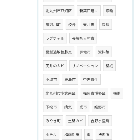
北九州市戸畑区
新築戸建て
漆喰
那珂川町
校舎
天井裏
喘息
ラブホテル
長崎県大村市
夏型過敏性肺炎
宇佐市
資料館
天井のカビ
リノベーション
壁紙
小城市
鹿島市
中古物件
北九州市小倉南区
福岡市博多区
梅雨
下松市
病気
光市
嬉野市
みやき町
土壁カビ
吉野ヶ里町
ホテル
梅雨対策
雨
洗面所