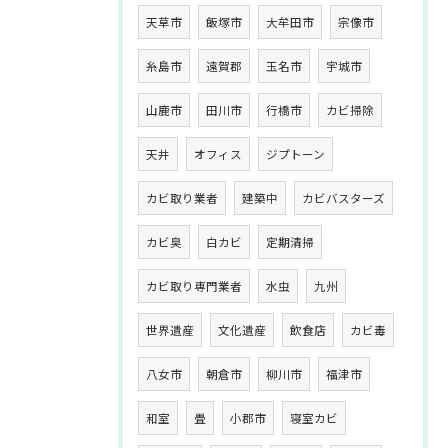
天草市
飯塚市
大牟田市
宗像市
糸島市
遠賀郡
玉名市
宇城市
山鹿市
田川市
行橋市
カビ掃除
天井
オフィス
ジプトーン
カビ取り業者
建築中
カビバスターズ
カビ臭
白カビ
定期清掃
カビ取り専門業者
水虫
九州
世界遺産
文化遺産
飲食店
カビ毒
八女市
朝倉市
柳川市
福津市
和室
畳
小郡市
寝室カビ