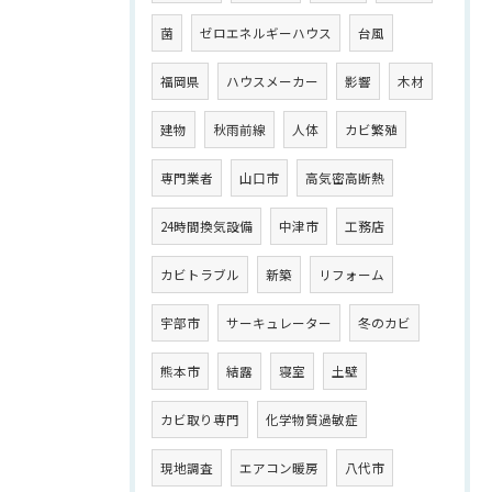
菌
ゼロエネルギーハウス
台風
福岡県
ハウスメーカー
影響
木材
建物
秋雨前線
人体
カビ繁殖
専門業者
山口市
高気密高断熱
24時間換気設備
中津市
工務店
カビトラブル
新築
リフォーム
宇部市
サーキュレーター
冬のカビ
熊本市
結露
寝室
土壁
カビ取り専門
化学物質過敏症
現地調査
エアコン暖房
八代市