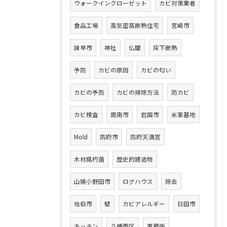
ウォークインクローゼット
カビ対策業者
食品工場
高気密高断熱住宅
宮崎市
諫早市
神社
仏閣
床下断熱
予防
カビの原因
カビの匂い
カビの予防
カビの掃除方法
防カビ
カビ検査
周南市
岩国市
米軍基地
Mold
防府市
防府天満宮
木材腐朽菌
歴史的建造物
山陽小野田市
ログハウス
除去
佐伯市
壁
カビアレルギー
日田市
キッチン
八幡西区
事務所