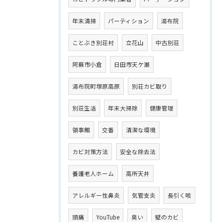
年末清掃
パーティション
湯布院
ことぶき別荘村
立花山
中古別荘
阿蘇市小倉
日田市天ケ瀬
湯布院町塚原高原
別荘カビ取り
別荘生活
年末大掃除
健康管理
領事館
交番
清潔な環境
カビ対策方法
安全な除去法
養護老人ホーム
高所天井
アレルギー性鼻炎
気管支炎
長引く咳
頭痛
YouTube
臭い
壁のカビ