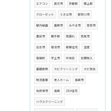
エアコン
直方市
京都郡
築上郡
クローゼット
うきは市
那珂川市
壁内結露
嘉麻市
みやま市
宮若市
豊前市
鞍手郡
雨漏れ
荒尾市
合志市
菊池市
新築住宅
湿度
菊陽町
宇土市
中央区
玄関物入
基礎断熱
カビクリーニング
カビ除去
物流倉庫
老人ホーム
長崎市
佐世保市
長崎
ZEH住宅
ハウスクリーニング