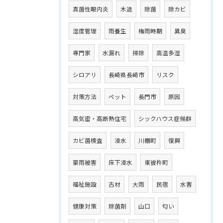
真菌性眼内炎
木造
除菌
除カビ
湿度管理
雨養生
梅雨時期
異臭
専門家
水漏れ
掃除
高温多湿
シロアリ
長崎県長崎市
リスク
対策方法
ペット
長門市
原因
高気密・高断熱住宅
シックハウス症候群
カビ菌検査
浸水
川棚町
復興
豪雨被害
床下浸水
東彼杵町
福祉施設
古材
大雨
民宿
水害
健康対策
除菌剤
山口
匂い