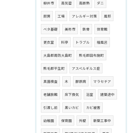
柳井市
高気密
高断熱
ダニ
厨房
工場
アレルギー対策
風邪
ベタ基礎
美祢市
鉄骨
体育館
更衣室
料亭
トラブル
檜風呂
大島郡周防大島町
熊毛郡田布施町
熊毛郡平生町
アスペルギルス症
真菌検査
木
膠原病
マラセチア
老舗旅館
床下換気
浴室
建築途中
引渡し前
黒いカビ
カビ被害
幼稚園
保育園
外壁
新築工事中