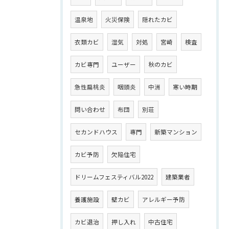
温泉地
火災保険
隠れたカビ
衣類カビ
湿気
対処
宮崎
検査
カビ専門
ユーザー
秋のカビ
急性扁桃炎
咽頭炎
中洲
寒い時期
問い合わせ
布団
別荘
セカンドハウス
専門
新築マンション
カビ予防
欠陥住宅
ドリームフェスティバル2022
建築業者
養護施設
壁カビ
アレルギー予防
カビ退治
押し入れ
中古住宅