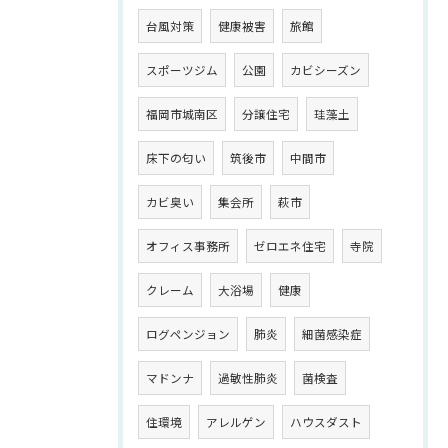
台風対策
健康被害
旅館
スポーツジム
公園
カビシーズン
福岡市城南区
分譲住宅
珪藻土
床下の匂い
筑後市
中間市
カビ臭い
集会所
萩市
オフィス事務所
ゼロエネ住宅
寺院
クレーム
大浴場
健康
ログペンジョン
肺炎
細菌感染症
マドンナ
過敏性肺炎
菌検査
住環境
アレルゲン
ハウスダスト