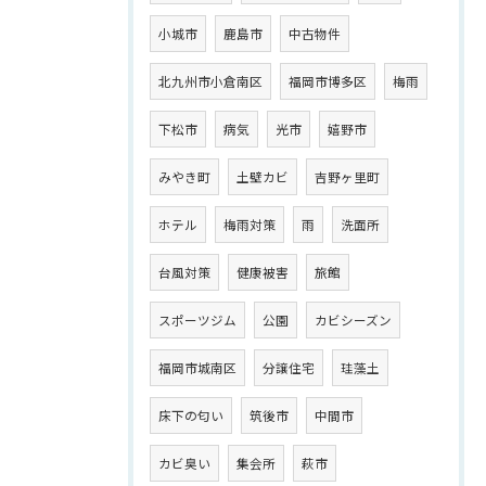
小城市
鹿島市
中古物件
北九州市小倉南区
福岡市博多区
梅雨
下松市
病気
光市
嬉野市
みやき町
土壁カビ
吉野ヶ里町
ホテル
梅雨対策
雨
洗面所
台風対策
健康被害
旅館
スポーツジム
公園
カビシーズン
福岡市城南区
分譲住宅
珪藻土
床下の匂い
筑後市
中間市
カビ臭い
集会所
萩市