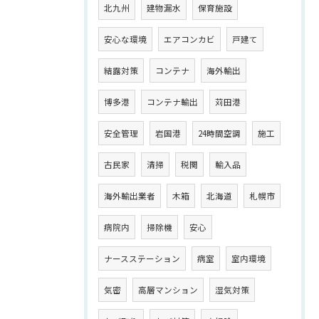
北九州
建物漏水
保育施設
安心な環境
エアコンカビ
戸建て
結露対策
コンテナ
海外輸出
博多港
コンテナ輸出
苅田港
安全管理
岩国港
24時間空調
施工
古民家
清掃
税関
輸入品
海外輸出業者
木箱
北海道
札幌市
病院内
掃除機
安心
ナースステーション
病室
室内環境
気密
高層マンション
湿気対策