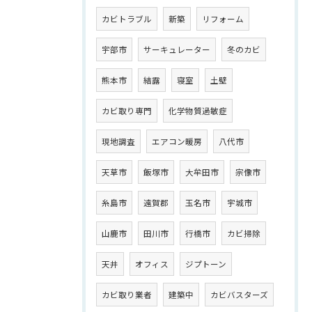
カビトラブル
新築
リフォーム
宇部市
サーキュレーター
冬のカビ
熊本市
結露
寝室
土壁
カビ取り専門
化学物質過敏症
現地調査
エアコン暖房
八代市
天草市
飯塚市
大牟田市
宗像市
糸島市
遠賀郡
玉名市
宇城市
山鹿市
田川市
行橋市
カビ掃除
天井
オフィス
ジプトーン
カビ取り業者
建築中
カビバスターズ