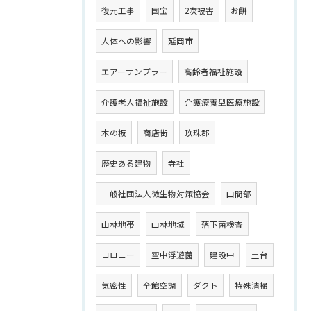
復元工事
国宝
2次被害
お餅
人体への影響
延岡市
エアーサンプラー
高齢者福祉施設
介護老人福祉施設
介護療養型医療施設
木の板
商店街
玖珠郡
歴史ある建物
寺社
一般社団法人微生物対策協会
山間部
山林地帯
山林地域
落下菌検査
コロニー
空中浮遊菌
建設中
土台
気密性
全館空調
ダクト
特殊清掃