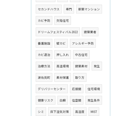
セカンドハウス
専門
新築マンション
カビ予防
欠陥住宅
ドリームフェスティバル2022
建築業者
養護施設
壁カビ
アレルギー予防
カビ退治
押し入れ
中古住宅
治療方法
高温環境
建築素材
発生
波佐見町
素材保護
取り方
デリバリーセンター
応接間
住宅環境
健康リスク
白癬
住空間
発生条件
シミ
床下湿気対策
高湿度
MIST