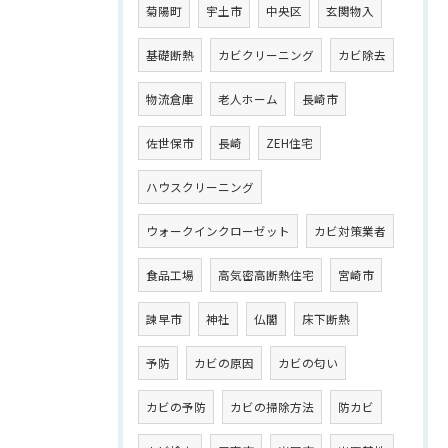
菊陽町
宇土市
中央区
玄関物入
基礎断熱
カビクリーニング
カビ除去
物流倉庫
老人ホーム
長崎市
佐世保市
長崎
ZEH住宅
ハウスクリーニング
ウォークインクローゼット
カビ対策業者
食品工場
高気密高断熱住宅
宮崎市
諫早市
神社
仏閣
床下断熱
予防
カビの原因
カビの匂い
カビの予防
カビの掃除方法
防カビ