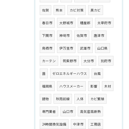
佐賀
熊本
カビ対策
黒カビ
春日市
大野城市
糟屋郡
太宰府市
下関市
神埼市
佐賀市
唐津市
鳥栖市
伊万里市
武雄市
山口県
カーテン
筑紫野市
大分市
別府市
菌
ゼロエネルギーハウス
台風
福岡県
ハウスメーカー
影響
木材
建物
秋雨前線
人体
カビ繁殖
専門業者
山口市
高気密高断熱
24時間換気設備
中津市
工務店