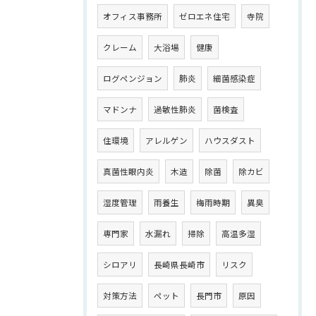
オフィス事務所
ゼロエネ住宅
寺院
クレーム
大浴場
健康
ログペンジョン
肺炎
細菌感染症
マドンナ
過敏性肺炎
菌検査
住環境
アレルゲン
ハウスダスト
真菌性眼内炎
木造
除菌
除カビ
湿度管理
雨養生
梅雨時期
異臭
専門家
水漏れ
掃除
高温多湿
シロアリ
長崎県長崎市
リスク
対策方法
ペット
長門市
原因