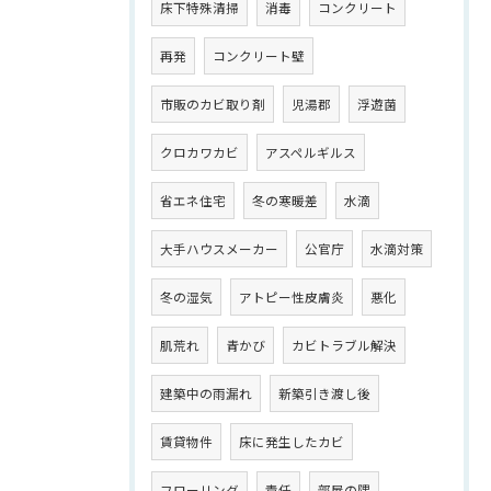
床下特殊清掃
消毒
コンクリート
再発
コンクリート壁
市販のカビ取り剤
児湯郡
浮遊菌
クロカワカビ
アスペルギルス
省エネ住宅
冬の寒暖差
水滴
大手ハウスメーカー
公官庁
水滴対策
冬の湿気
アトピー性皮膚炎
悪化
肌荒れ
青かび
カビトラブル解決
建築中の雨漏れ
新築引き渡し後
賃貸物件
床に発生したカビ
フローリング
責任
部屋の隅