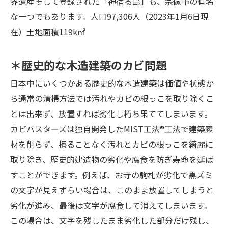
界遺産そして登録された「神宿る島」も、宗像市の有名
な一つでもあります。人口97,306人（2023年1月6日現
在）土地面積119k㎡
＊歴史的な木造建築のカビ問題
日本中にいくつかある歴史的な木造建築は価値や状態か
ら通常の清掃方法では汚れやカビの根っこを取り除くこ
とは出来ず、放置すれば劣化し朽ち果ててしまいます。
カビバスターズは独自開発したMIST工法®工法で建築素
材を削らず、擦ることなく汚れとカビの根っこを綺麗に
取り除き、歴史的建造物の劣化や腐食を防ぎ寿命を延ば
すことができます。例えば、お寺の駒札が劣化で黒ズミ
の文字が見えずらい場合は、このまま放置してしまうと
劣化が進み、最後は文字が腐食して消えてしまいます。
この場合は、文字を残したまま劣化した部分だけ残し、