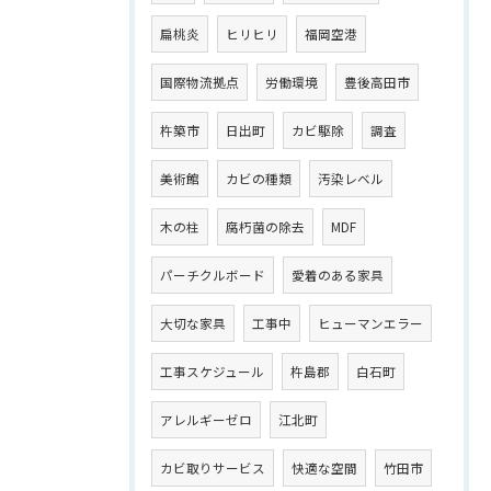
扁桃炎
ヒリヒリ
福岡空港
国際物流拠点
労働環境
豊後高田市
杵築市
日出町
カビ駆除
調査
美術館
カビの種類
汚染レベル
木の柱
腐朽菌の除去
MDF
パーチクルボード
愛着のある家具
大切な家具
工事中
ヒューマンエラー
工事スケジュール
杵島郡
白石町
アレルギーゼロ
江北町
カビ取りサービス
快適な空間
竹田市