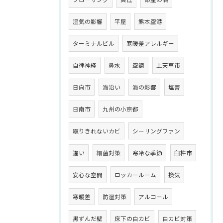
湿気の影響
平屋
熊本空港
ターミナルビル
寒暖差アレルギー
自律神経
鼻水
空調
上天草市
日向市
海沿い
海の影響
塩害
日南市
九州の小京都
取りきれないカビ
シーリングファン
違い
細菌対策
寒冷な季節
臼杵市
安心な空間
ロッカールーム
換気
寒暖差
防湿対策
アルコール
黒ずんだ壁
床下の白カビ
白カビ対策