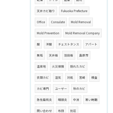
天井カビ取り
Fukuoka Prefecture
Office
Consulate
Mold Removal
Mold Prevention
Mold Removal Company
服
洋服
チェストタンス
アパート
無垢
天井板
羽目板
島原市
温泉地
火災保険
隠れたカビ
衣類カビ
湿気
対処
宮崎
検査
カビ専門
ユーザー
秋のカビ
急性扁桃炎
咽頭炎
中洲
寒い時期
問い合わせ
布団
別荘