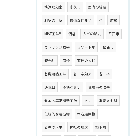
快適な和室
多久市
室内の結露
和室の土壁
快適な住まい
柱
広縁
MIST工法®
価格
カビの除去
平戸市
カトリック教会
リゾート地
松浦市
観光地
窓枠
窓枠のカビ
基礎断熱工法
省エネ効果
省エネ
通気口
不快な臭い
住環境の改善
省エネ基礎断熱工法
お寺
重要文化財
伝統的な建造物
木造建築物
お寺の本堂
神社の鳥居
熊本城