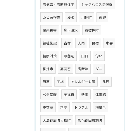
高気密・高断熱住宅
シックハウス症候群
カビ菌検査
浸水
川棚町
復興
豪雨被害
床下浸水
東彼杵町
福祉施設
古材
大雨
民宿
水害
健康対策
除菌剤
山口
匂い
柳井市
高気密
高断熱
ダニ
厨房
工場
アレルギー対策
風邪
ベタ基礎
美祢市
鉄骨
体育館
更衣室
料亭
トラブル
檜風呂
大島郡周防大島町
熊毛郡田布施町