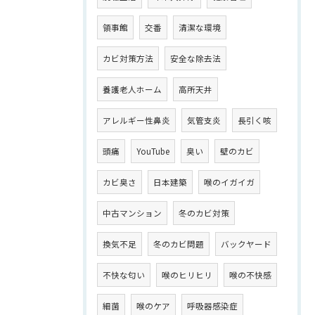
領事館
交番
清潔な環境
カビ対策方法
安全な除去法
養護老人ホーム
高所天井
アレルギー性鼻炎
気管支炎
長引く咳
頭痛
YouTube
臭い
壁のカビ
カビ臭さ
日本建築
喉のイガイガ
中古マンション
冬のカビ対策
換気不足
冬のカビ問題
バックヤード
不快な匂い
喉のヒリヒリ
喉の不快感
細菌
喉のケア
呼吸器感染症