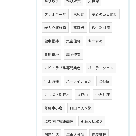
かび取り
かび対策
大掃除
アレルギー症
感染症
安心のカビ取り
老人介護施設
高齢者
微生物対策
健康維持
気密住宅
おすすめ
倉庫環境
高所作業
カビトラブル専門業者
パーテーション
年末清掃
パーティション
湯布院
ことぶき別荘村
立花山
中古別荘
阿蘇市小倉
日田市天ケ瀬
湯布院町塚原高原
別荘カビ取り
別荘生活
年末大掃除
健康管理