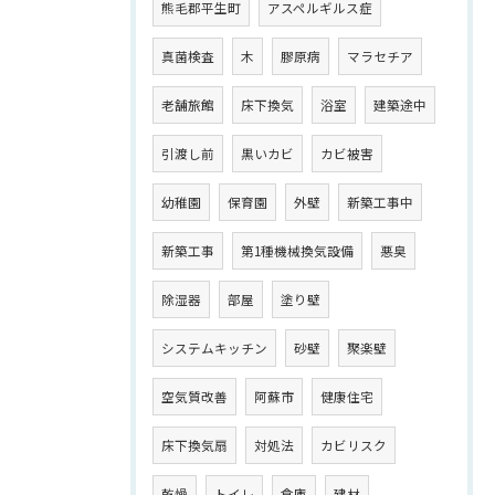
熊毛郡平生町
アスペルギルス症
真菌検査
木
膠原病
マラセチア
老舗旅館
床下換気
浴室
建築途中
引渡し前
黒いカビ
カビ被害
幼稚園
保育園
外壁
新築工事中
新築工事
第1種機械換気設備
悪臭
除湿器
部屋
塗り壁
システムキッチン
砂壁
聚楽壁
空気質改善
阿蘇市
健康住宅
床下換気扇
対処法
カビリスク
乾燥
トイレ
倉庫
建材