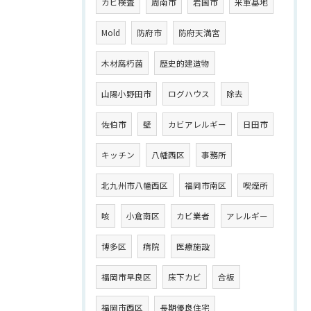
カビ検査
周南市
岩国市
米軍基地
Mold
防府市
防府天満宮
木材腐朽菌
歴史的建造物
山陽小野田市
ログハウス
除去
佐伯市
壁
カビアレルギー
日田市
キッチン
八幡西区
事務所
北九州市八幡西区
福岡市南区
喫煙所
咳
小倉南区
カビ業者
アレルギー
博多区
病院
医療施設
福岡市早良区
床下カビ
合板
福岡市西区
長期優良住宅