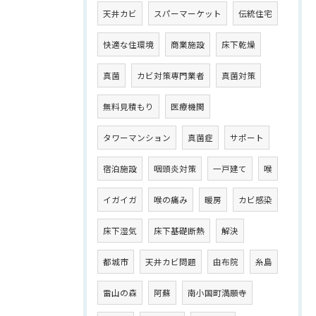
天井カビ
スパーマーケット
伝統住宅
快適な住環境
商業施設
床下乾燥
真菌
カビ対策専門業者
真菌対策
無料見積もり
医療機関
タワーマンション
真菌症
サポート
宿泊施設
咽頭炎対策
一戸建て
喉
イガイガ
喉の痛み
暖房
カビ感染
床下湿気
床下基礎断熱
解決
都城市
天井カビ問題
由布院
糸島
雷山の森
阿蘇
南小国町満願寺