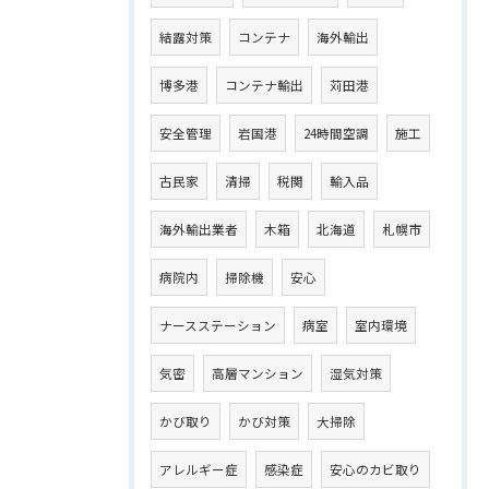
結露対策
コンテナ
海外輸出
博多港
コンテナ輸出
苅田港
安全管理
岩国港
24時間空調
施工
古民家
清掃
税関
輸入品
海外輸出業者
木箱
北海道
札幌市
病院内
掃除機
安心
ナースステーション
病室
室内環境
気密
高層マンション
湿気対策
かび取り
かび対策
大掃除
アレルギー症
感染症
安心のカビ取り