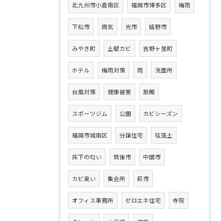
北九州市小倉南区
福岡市博多区
梅雨
下松市
病気
光市
嬉野市
みやき町
土壁カビ
吉野ヶ里町
ホテル
梅雨対策
雨
洗面所
台風対策
健康被害
旅館
スポーツジム
公園
カビシーズン
福岡市城南区
分譲住宅
珪藻土
床下の匂い
筑後市
中間市
カビ臭い
集会所
萩市
オフィス事務所
ゼロエネ住宅
寺院