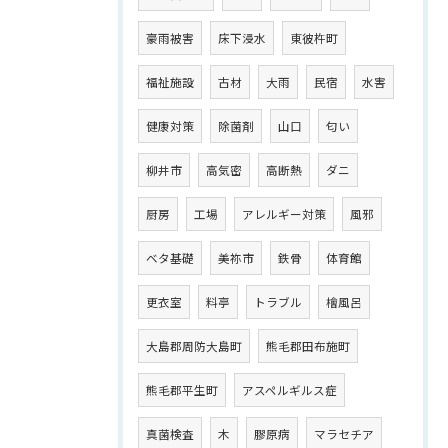
豪雨被害
床下浸水
東彼杵町
福祉施設
古材
大雨
民宿
水害
健康対策
除菌剤
山口
匂い
柳井市
高気密
高断熱
ダニ
厨房
工場
アレルギー対策
風邪
ベタ基礎
美祢市
鉄骨
体育館
更衣室
料亭
トラブル
檜風呂
大島郡周防大島町
熊毛郡田布施町
熊毛郡平生町
アスペルギルス症
真菌検査
木
膠原病
マラセチア