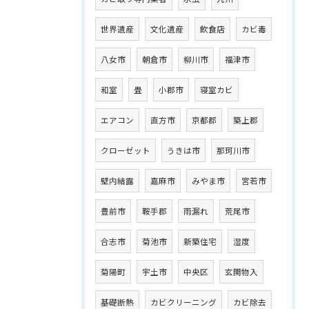
世界遺産
文化遺産
飲食店
カビ毒
八女市
朝倉市
柳川市
福津市
和室
畳
小郡市
寝室カビ
エアコン
直方市
京都郡
築上郡
クローゼット
うきは市
那珂川市
壁内結露
嘉麻市
みやま市
宮若市
豊前市
鞍手郡
雨漏れ
荒尾市
合志市
菊池市
新築住宅
湿度
菊陽町
宇土市
中央区
玄関物入
基礎断熱
カビクリーニング
カビ除去