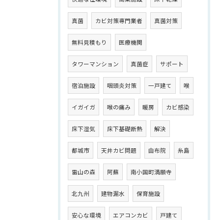
真菌
カビ対策専門業者
真菌対策
無料見積もり
医療機関
タワーマンション
真菌症
サポート
宿泊施設
咽頭炎対策
一戸建て
喉
イガイガ
喉の痛み
暖房
カビ感染
床下湿気
床下基礎断熱
解決
都城市
天井カビ問題
由布院
糸島
雷山の森
阿蘇
南小国町満願寺
北九州
建物漏水
保育施設
安心な環境
エアコンカビ
戸建て