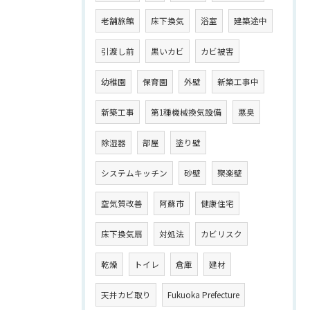
老舗旅館
床下換気
浴室
建築途中
引渡し前
黒いカビ
カビ被害
幼稚園
保育園
外壁
新築工事中
新築工事
第1種機械換気設備
悪臭
除湿器
部屋
塗り壁
システムキッチン
砂壁
聚楽壁
空気質改善
阿蘇市
健康住宅
床下換気扇
対処法
カビリスク
乾燥
トイレ
倉庫
建材
天井カビ取り
Fukuoka Prefecture