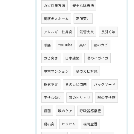
カビ対策方法
安全な除去法
養護老人ホーム
高所天井
アレルギー性鼻炎
気管支炎
長引く咳
頭痛
YouTube
臭い
壁のカビ
カビ臭さ
日本建築
喉のイガイガ
中古マンション
冬のカビ対策
換気不足
冬のカビ問題
バックヤード
不快な匂い
喉のヒリヒリ
喉の不快感
細菌
喉のケア
呼吸器感染症
扁桃炎
ヒリヒリ
福岡空港