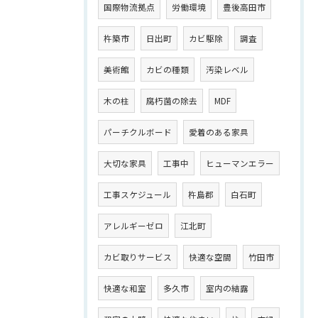
国際物流拠点
労働環境
豊後高田市
杵築市
日出町
カビ駆除
調査
美術館
カビの種類
汚染レベル
木の柱
腐朽菌の除去
MDF
パーチクルボード
愛着のある家具
大切な家具
工事中
ヒューマンエラー
工事スケジュール
杵島郡
白石町
アレルギーゼロ
江北町
カビ取りサービス
快適な空間
竹田市
快適な和室
多久市
室内の結露