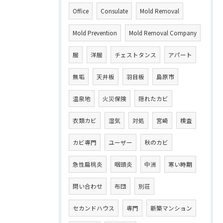
Office
Consulate
Mold Removal
Mold Prevention
Mold Removal Company
服
洋服
チェストタンス
アパート
無垢
天井板
羽目板
島原市
温泉地
火災保険
隠れたカビ
衣類カビ
湿気
対処
宮崎
検査
カビ専門
ユーザー
秋のカビ
急性扁桃炎
咽頭炎
中洲
寒い時期
問い合わせ
布団
別荘
セカンドハウス
専門
新築マンション