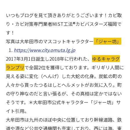
いつもブログを見て頂きありがとうございます！カビ取
り・カビ対策専門業者MIST工法®カビバスターズ福岡で
す！
写真は大牟田市のマスコットキャラクター
「ジャー坊」
https://www.city.omuta.lg.jp
2017年3月1日誕生し2018年に行われた、
ゆるキャラグ
ランプリ
で全国2位を獲得しております。ギリギリ人間に
見える姿に変化（へんげ）した大蛇の化身。炭鉱の町の
人々から貰ったつるはしとヘルメットがお気に入り。町
の守り神なのだと言い張るが、その真相は定かではない
そうです。＊大牟田市公式キャラクター「ジャー坊」サ
イト引用。
大牟田市は九州のほぼ中央に位置しており幹線道路、鉄
道や港など公共交通機関も充実しており、西には海、東