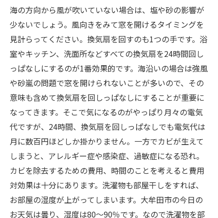
海の方向から風が吹いていない場合は、塩や砂の影響が
少ないでしょう。風向きをみて窓を開けるタイミングを
見計らってください。換気扇を回すのも1つの手です。浴
室やキッチン、洗面所などすべての換気扇を24時間回し
っぱなしにするのが1番効果的です。海沿いの場合は強風
や砂嵐の問題で窓を開けられないことが多いので、その
意味も含めて換気扇を回しっぱなしにすることが重要に
なってきます。そこで気になるのがやっぱり月々の電気
代ですが、24時間、換気扇を回しっぱなしでも電気代は
月に数百円ほどしか掛かりません。一方でカビが生えて
しまうと、アレルギー症や感染症、過敏症になる恐れ。
カビを除去するための費用、時間のことを考えると費用
対効果は十分にあります。洗濯物も部屋干しをすれば、
お部屋の湿度が上がってしまいます。大牟田市の今日の
お天気は曇り、湿度は80～90％です。なので洗濯物を部