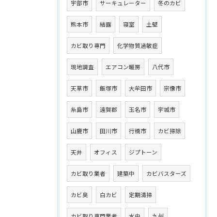
宇部市
サーキュレーター
冬のカビ
熊本市
結露
寝室
土壁
カビ取り専門
化学物質過敏症
現地調査
エアコン暖房
八代市
天草市
飯塚市
大牟田市
宗像市
糸島市
遠賀郡
玉名市
宇城市
山鹿市
田川市
行橋市
カビ掃除
天井
オフィス
ジプトーン
カビ取り業者
建築中
カビバスターズ
カビ臭
白カビ
定期清掃
カビ取り専門業者
水虫
九州