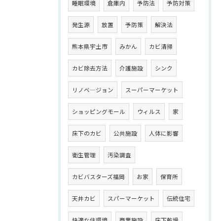
睡眠環境
倉庫内
予防法
予防対策
発生源
放置
予防策
解決法
熊本県宇土市
みかん
カビ清掃
カビ除去方法
介護施設
シンク
リノベ―ジョン
スーパーマーケット
ショッピングモール
ウィルス
家
床下のカビ
公共施設
人体に影響
衛生管理
汚染調査
カビバスターズ福岡
お家
保育所
天井カビ
スパーマーケット
伝統住宅
快適な住環境
商業施設
床下乾燥