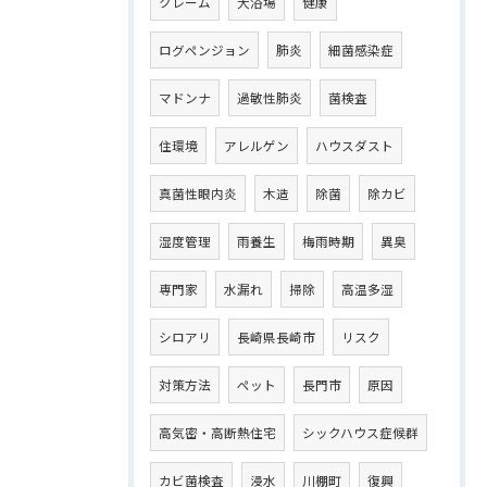
クレーム
大浴場
健康
ログペンジョン
肺炎
細菌感染症
マドンナ
過敏性肺炎
菌検査
住環境
アレルゲン
ハウスダスト
真菌性眼内炎
木造
除菌
除カビ
湿度管理
雨養生
梅雨時期
異臭
専門家
水漏れ
掃除
高温多湿
シロアリ
長崎県長崎市
リスク
対策方法
ペット
長門市
原因
高気密・高断熱住宅
シックハウス症候群
カビ菌検査
浸水
川棚町
復興