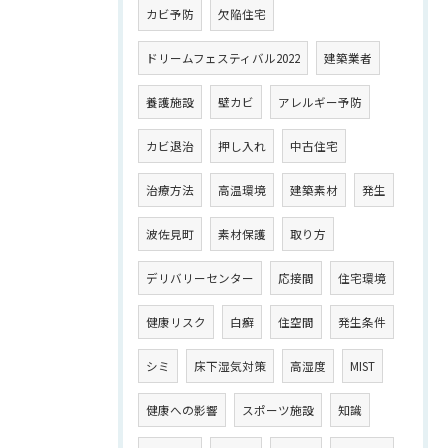
カビ予防
欠陥住宅
ドリームフェスティバル2022
建築業者
養護施設
壁カビ
アレルギー予防
カビ退治
押し入れ
中古住宅
治療方法
高温環境
建築素材
発生
波佐見町
素材保護
取り方
デリバリーセンター
応接間
住宅環境
健康リスク
白癬
住空間
発生条件
シミ
床下湿気対策
高湿度
MIST
健康への影響
スポーツ施設
知識