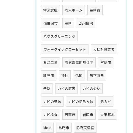
物流倉庫
老人ホーム
長崎市
佐世保市
長崎
ZEH住宅
ハウスクリーニング
ウォークインクローゼット
カビ対策業者
食品工場
高気密高断熱住宅
宮崎市
諫早市
神社
仏閣
床下断熱
予防
カビの原因
カビの匂い
カビの予防
カビの掃除方法
防カビ
カビ検査
周南市
岩国市
米軍基地
Mold
防府市
防府天満宮