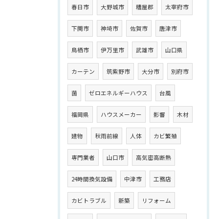
春日市
大野城市
糟屋郡
太宰府市
下関市
神埼市
佐賀市
唐津市
鳥栖市
伊万里市
武雄市
山口県
カーテン
筑紫野市
大分市
別府市
菌
ゼロエネルギーハウス
台風
福岡県
ハウスメーカー
影響
木材
建物
秋雨前線
人体
カビ繁殖
専門業者
山口市
高気密高断熱
24時間換気設備
中津市
工務店
カビトラブル
新築
リフォーム