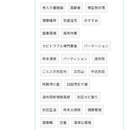
老人介護施設
高齢者
微生物対策
健康維持
気密住宅
おすすめ
倉庫環境
高所作業
カビトラブル専門業者
パーテーション
年末清掃
パーティション
湯布院
ことぶき別荘村
立花山
中古別荘
阿蘇市小倉
日田市天ケ瀬
湯布院町塚原高原
別荘カビ取り
別荘生活
年末大掃除
健康管理
領事館
交番
清潔な環境