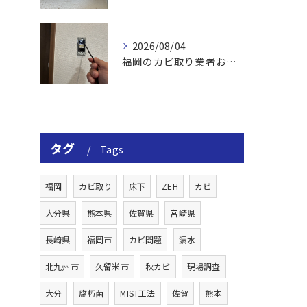
2026/08/04
福岡のカビ取り業者おすすめの選び方と費用
タグ
Tags
福岡
カビ取り
床下
ZEH
カビ
大分県
熊本県
佐賀県
宮崎県
長崎県
福岡市
カビ問題
漏水
北九州市
久留米市
秋カビ
現場調査
大分
腐朽菌
MIST工法
佐賀
熊本