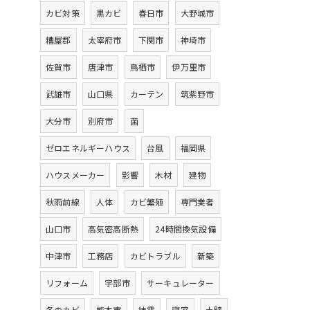
カビ対策
黒カビ
春日市
大野城市
糟屋郡
太宰府市
下関市
神埼市
佐賀市
唐津市
鳥栖市
伊万里市
武雄市
山口県
カーテン
筑紫野市
大分市
別府市
菌
ゼロエネルギーハウス
台風
福岡県
ハウスメーカー
影響
木材
建物
秋雨前線
人体
カビ繁殖
専門業者
山口市
高気密高断熱
24時間換気設備
中津市
工務店
カビトラブル
新築
リフォーム
宇部市
サーキュレーター
冬のカビ
熊本市
結露
寝室
土壁