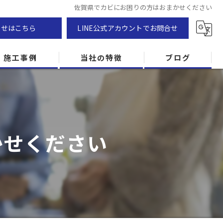
佐賀県でカビにお困りの方はおまかせください
わせはこちら
LINE公式アカウントでお問合せ
施工事例
当社の特徴
ブログ
カビ除去
防カビ
かせください
カビ専門
ZEH住宅
カビ検査