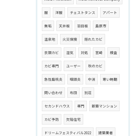
服
洋服
チェストタンス
アパート
無垢
天井板
羽目板
島原市
温泉地
火災保険
隠れたカビ
衣類カビ
湿気
対処
宮崎
検査
カビ専門
ユーザー
秋のカビ
急性扁桃炎
咽頭炎
中洲
寒い時期
問い合わせ
布団
別荘
セカンドハウス
専門
新築マンション
カビ予防
欠陥住宅
ドリームフェスティバル2022
建築業者