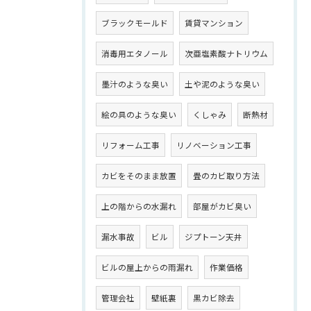
ブラックモールド
賃貸マンション
消毒用エタノール
次亜塩素酸ナトリウム
墨汁のような臭い
土や泥のような臭い
絵の具のような臭い
くしゃみ
断熱材
リフォーム工事
リノベーション工事
カビをそのまま放置
畳のカビ取り方法
上の階からの水漏れ
部屋がカビ臭い
漏水事故
ビル
ジプトーン天井
ビルの屋上からの雨漏れ
作業価格
管理会社
壁紙裏
黒カビ除去