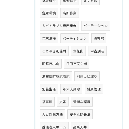
健康維持
気密住宅
おすすめ
倉庫環境
高所作業
カビトラブル専門業者
パーテーション
年末清掃
パーティション
湯布院
ことぶき別荘村
立花山
中古別荘
阿蘇市小倉
日田市天ケ瀬
湯布院町塚原高原
別荘カビ取り
別荘生活
年末大掃除
健康管理
領事館
交番
清潔な環境
カビ対策方法
安全な除去法
養護老人ホーム
高所天井