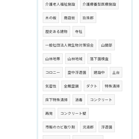
介護老人福祉施設
介護療養型医療施設
木の板
商店街
玖珠郡
歴史ある建物
寺社
一般社団法人微生物対策協会
山間部
山林地帯
山林地域
落下菌検査
コロニー
空中浮遊菌
建設中
土台
気密性
全館空調
ダクト
特殊清掃
床下特殊清掃
消毒
コンクリート
再発
コンクリート壁
市販のカビ取り剤
児湯郡
浮遊菌