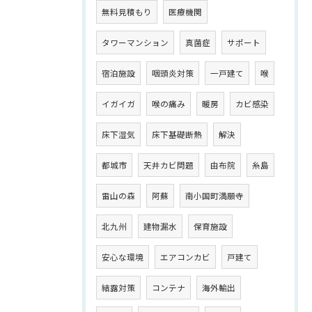
無料見積もり
医療機関
タワーマンション
真菌症
サポート
宿泊施設
咽頭炎対策
一戸建て
喉
イガイガ
喉の痛み
暖房
カビ感染
床下湿気
床下基礎断熱
解決
都城市
天井カビ問題
由布院
糸島
雷山の森
阿蘇
南小国町満願寺
北九州
建物漏水
保育施設
安心な環境
エアコンカビ
戸建て
結露対策
コンテナ
海外輸出