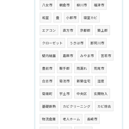
八女市
朝倉市
柳川市
福津市
和室
畳
小郡市
寝室カビ
エアコン
直方市
京都郡
築上郡
クローゼット
うきは市
那珂川市
壁内結露
嘉麻市
みやま市
宮若市
豊前市
鞍手郡
雨漏れ
荒尾市
合志市
菊池市
新築住宅
湿度
菊陽町
宇土市
中央区
玄関物入
基礎断熱
カビクリーニング
カビ除去
物流倉庫
老人ホーム
長崎市