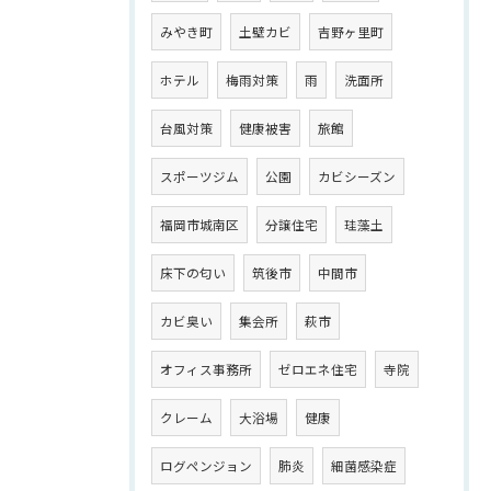
みやき町
土壁カビ
吉野ヶ里町
ホテル
梅雨対策
雨
洗面所
台風対策
健康被害
旅館
スポーツジム
公園
カビシーズン
福岡市城南区
分譲住宅
珪藻土
床下の匂い
筑後市
中間市
カビ臭い
集会所
萩市
オフィス事務所
ゼロエネ住宅
寺院
クレーム
大浴場
健康
ログペンジョン
肺炎
細菌感染症