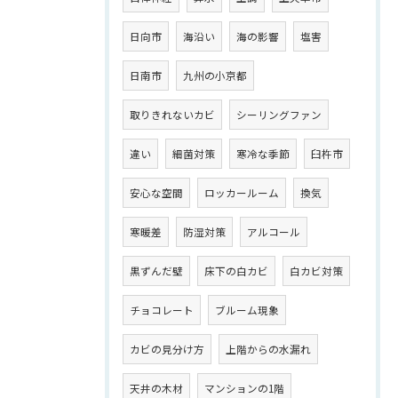
日向市
海沿い
海の影響
塩害
日南市
九州の小京都
取りきれないカビ
シーリングファン
違い
細菌対策
寒冷な季節
臼杵市
安心な空間
ロッカールーム
換気
寒暖差
防湿対策
アルコール
黒ずんだ壁
床下の白カビ
白カビ対策
チョコレート
ブルーム現象
カビの見分け方
上階からの水漏れ
天井の木材
マンションの1階