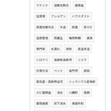
マドンナ
過敏性肺炎
菌検査
住環境
アレルゲン
ハウスダスト
真菌性眼内炎
木造
除菌
除カビ
湿度管理
雨養生
梅雨時期
異臭
専門家
水漏れ
掃除
高温多湿
シロアリ
長崎県長崎市
リスク
対策方法
ペット
長門市
原因
高気密・高断熱住宅
シックハウス症候群
カビ菌検査
浸水
川棚町
復興
豪雨被害
床下浸水
東彼杵町