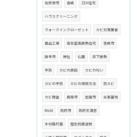
佐世保市
長崎
ZEH住宅
ハウスクリーニング
ウォークインクローゼット
カビ対策業者
食品工場
高気密高断熱住宅
宮崎市
諫早市
神社
仏閣
床下断熱
予防
カビの原因
カビの匂い
カビの予防
カビの掃除方法
防カビ
カビ検査
周南市
岩国市
米軍基地
Mold
防府市
防府天満宮
木材腐朽菌
歴史的建造物