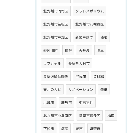
北九州市門司区
クラドスポリウム
北九州市若松区
北九州市八幡東区
北九州市戸畑区
新築戸建て
漆喰
那珂川町
校舎
天井裏
喘息
ラブホテル
長崎県大村市
夏型過敏性肺炎
宇佐市
資料館
天井のカビ
リノベーション
壁紙
小城市
鹿島市
中古物件
北九州市小倉南区
福岡市博多区
梅雨
下松市
病気
光市
嬉野市