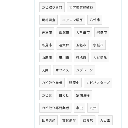
カビ取り専門
化学物質過敏症
現地調査
エアコン暖房
八代市
天草市
飯塚市
大牟田市
宗像市
糸島市
遠賀郡
玉名市
宇城市
山鹿市
田川市
行橋市
カビ掃除
天井
オフィス
ジプトーン
カビ取り業者
建築中
カビバスターズ
カビ臭
白カビ
定期清掃
カビ取り専門業者
水虫
九州
世界遺産
文化遺産
飲食店
カビ毒