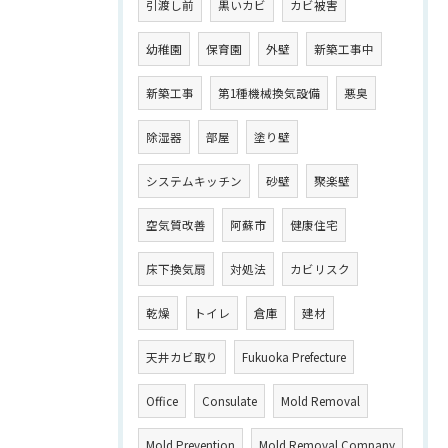
引渡し前
黒いカビ
カビ被害
幼稚園
保育園
外壁
新築工事中
新築工事
第1種機械換気設備
悪臭
除湿器
部屋
塗り壁
システムキッチン
砂壁
聚楽壁
空気質改善
阿蘇市
健康住宅
床下換気扇
対処法
カビリスク
乾燥
トイレ
倉庫
建材
天井カビ取り
Fukuoka Prefecture
Office
Consulate
Mold Removal
Mold Prevention
Mold Removal Company