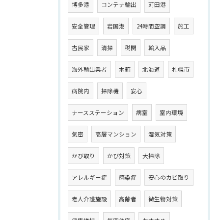
博多港
コンテナ輸出
苅田港
安全管理
岩国港
24時間空調
施工
古民家
清掃
税関
輸入品
海外輸出業者
木箱
北海道
札幌市
病院内
掃除機
安心
ナースステーション
病室
室内環境
気密
高層マンション
湿気対策
かび取り
かび対策
大掃除
アレルギー症
感染症
安心のカビ取り
老人介護施設
高齢者
微生物対策