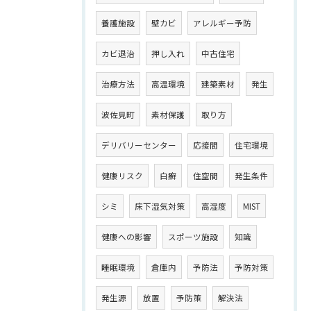
養護施設
壁カビ
アレルギー予防
カビ退治
押し入れ
中古住宅
治療方法
高温環境
建築素材
発生
波佐見町
素材保護
取り方
デリバリーセンター
応接間
住宅環境
健康リスク
白癬
住空間
発生条件
シミ
床下湿気対策
高湿度
MIST
健康への影響
スポーツ施設
知識
睡眠環境
倉庫内
予防法
予防対策
発生源
放置
予防策
解決法