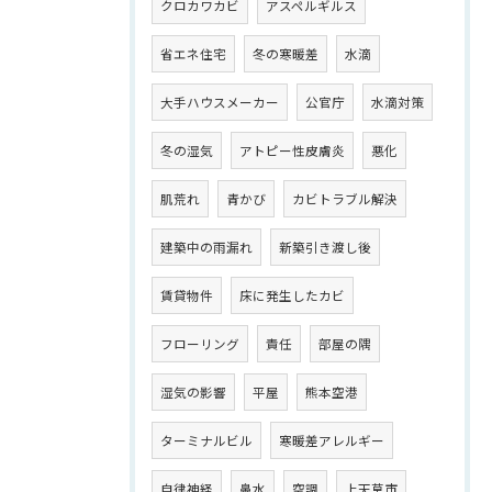
クロカワカビ
アスペルギルス
省エネ住宅
冬の寒暖差
水滴
大手ハウスメーカー
公官庁
水滴対策
冬の湿気
アトピー性皮膚炎
悪化
肌荒れ
青かび
カビトラブル解決
建築中の雨漏れ
新築引き渡し後
賃貸物件
床に発生したカビ
フローリング
責任
部屋の隅
湿気の影響
平屋
熊本空港
ターミナルビル
寒暖差アレルギー
自律神経
鼻水
空調
上天草市