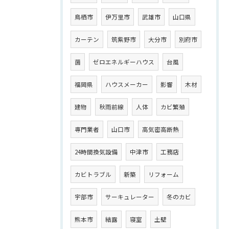
鳥栖市
伊万里市
武雄市
山口県
カーテン
筑紫野市
大分市
別府市
菌
ゼロエネルギーハウス
台風
福岡県
ハウスメーカー
影響
木材
建物
秋雨前線
人体
カビ繁殖
専門業者
山口市
高気密高断熱
24時間換気設備
中津市
工務店
カビトラブル
新築
リフォーム
宇部市
サーキュレーター
冬のカビ
熊本市
結露
寝室
土壁