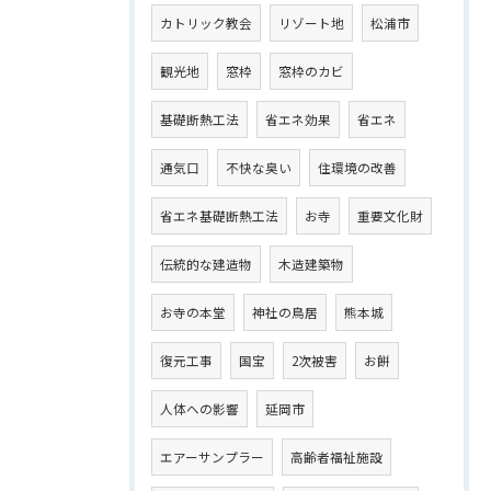
カトリック教会
リゾート地
松浦市
観光地
窓枠
窓枠のカビ
基礎断熱工法
省エネ効果
省エネ
通気口
不快な臭い
住環境の改善
省エネ基礎断熱工法
お寺
重要文化財
伝統的な建造物
木造建築物
お寺の本堂
神社の鳥居
熊本城
復元工事
国宝
2次被害
お餅
人体への影響
延岡市
エアーサンプラー
高齢者福祉施設