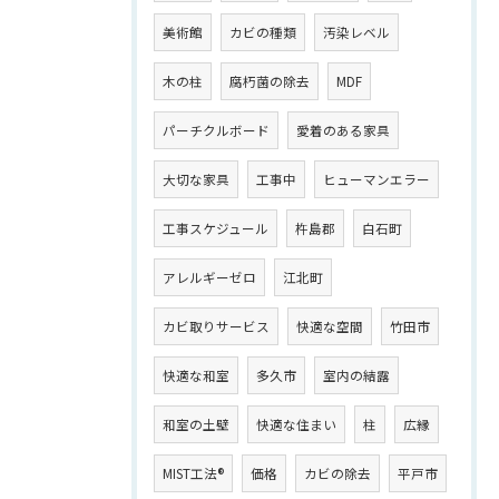
美術館
カビの種類
汚染レベル
木の柱
腐朽菌の除去
MDF
パーチクルボード
愛着のある家具
大切な家具
工事中
ヒューマンエラー
工事スケジュール
杵島郡
白石町
アレルギーゼロ
江北町
カビ取りサービス
快適な空間
竹田市
快適な和室
多久市
室内の結露
和室の土壁
快適な住まい
柱
広縁
MIST工法®
価格
カビの除去
平戸市