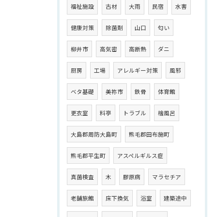
福祉施設
古材
大雨
民宿
水害
健康対策
除菌剤
山口
匂い
柳井市
高気密
高断熱
ダニ
厨房
工場
アレルギー対策
風邪
ベタ基礎
美祢市
鉄骨
体育館
更衣室
料亭
トラブル
檜風呂
大島郡周防大島町
熊毛郡田布施町
熊毛郡平生町
アスペルギルス症
真菌検査
木
膠原病
マラセチア
老舗旅館
床下換気
浴室
建築途中