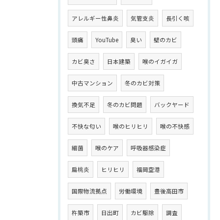
アレルギー性鼻炎
気管支炎
長引く咳
頭痛
YouTube
臭い
壁のカビ
カビ臭さ
日本建築
喉のイガイガ
中古マンション
冬のカビ対策
換気不足
冬のカビ問題
バックヤード
不快な匂い
喉のヒリヒリ
喉の不快感
細菌
喉のケア
呼吸器感染症
扁桃炎
ヒリヒリ
福岡空港
国際物流拠点
労働環境
豊後高田市
杵築市
日出町
カビ駆除
調査