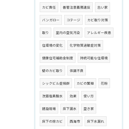
カビ責任
善管注意義務違反
古い家
バンガロー
コテージ
カビ取り対策
取り
室内の空気汚染
アレルギー疾患
住環境の変化
化学物質過敏症対策
健康住宅補助金制度
持続可能な住環境
壁のカビ取り
体調不良
シックビル症候群
カビの繁殖
花粉
次亜塩素酸水
効果
使い方
建設現場
床下漏水
空き家
床下の除カビ
西海市
床下水漏れ