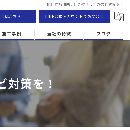
明日から肌寒い日が続きますがカビ対策を！
わせはこちら
LINE公式アカウントでお問合せ
施工事例
当社の特徴
ブログ
カビ除去
防カビ
ビ対策を！
カビ専門
ZEH住宅
カビ検査