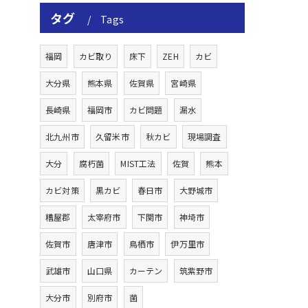
タグ
Tags
福岡
カビ取り
床下
ZEH
カビ
大分県
熊本県
佐賀県
宮崎県
長崎県
福岡市
カビ問題
漏水
北九州市
久留米市
秋カビ
現場調査
大分
腐朽菌
MIST工法
佐賀
熊本
カビ対策
黒カビ
春日市
大野城市
糟屋郡
太宰府市
下関市
神埼市
佐賀市
唐津市
鳥栖市
伊万里市
武雄市
山口県
カーテン
筑紫野市
大分市
別府市
菌