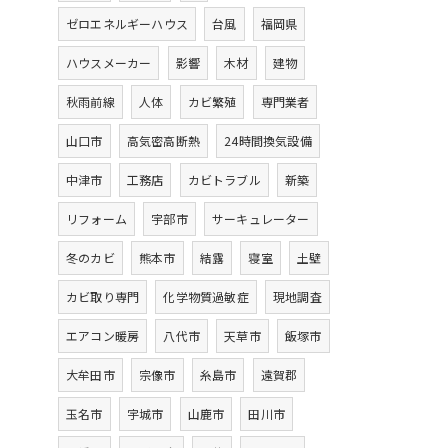
ゼロエネルギーハウス
台風
福岡県
ハウスメーカー
影響
木材
建物
秋雨前線
人体
カビ繁殖
専門業者
山口市
高気密高断熱
24時間換気設備
中津市
工務店
カビトラブル
新築
リフォーム
宇部市
サーキュレーター
冬のカビ
熊本市
結露
寝室
土壁
カビ取り専門
化学物質過敏症
現地調査
エアコン暖房
八代市
天草市
飯塚市
大牟田市
宗像市
糸島市
遠賀郡
玉名市
宇城市
山鹿市
田川市