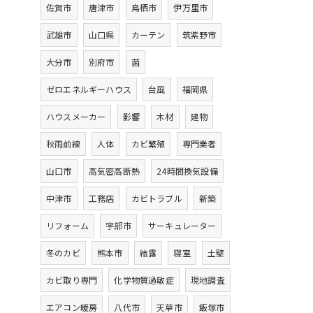
佐賀市
唐津市
鳥栖市
伊万里市
武雄市
山口県
カーテン
筑紫野市
大分市
別府市
菌
ゼロエネルギーハウス
台風
福岡県
ハウスメーカー
影響
木材
建物
秋雨前線
人体
カビ繁殖
専門業者
山口市
高気密高断熱
24時間換気設備
中津市
工務店
カビトラブル
新築
リフォーム
宇部市
サーキュレーター
冬のカビ
熊本市
結露
寝室
土壁
カビ取り専門
化学物質過敏症
現地調査
エアコン暖房
八代市
天草市
飯塚市