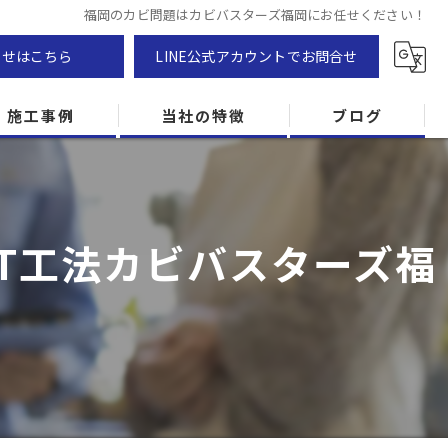
福岡のカビ問題はカビバスターズ福岡にお任せください！
わせはこちら
LINE公式アカウントでお問合せ
施工事例
当社の特徴
ブログ
カビ除去
防カビ
T工法カビバスターズ福
カビ専門
ZEH住宅
カビ検査