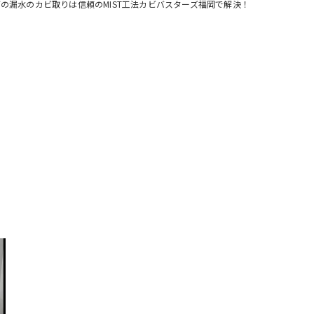
の漏水のカビ取りは信頼のMIST工法カビバスターズ福岡で解決！