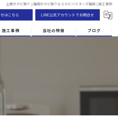
土壁のカビ取り | 福岡のカビ取りならカビバスターズ福岡 | 施工事例
わせはこちら
LINE公式アカウントでお問合せ
施工事例
当社の特徴
ブログ
カビ除去
防カビ
カビ専門
ZEH住宅
カビ検査