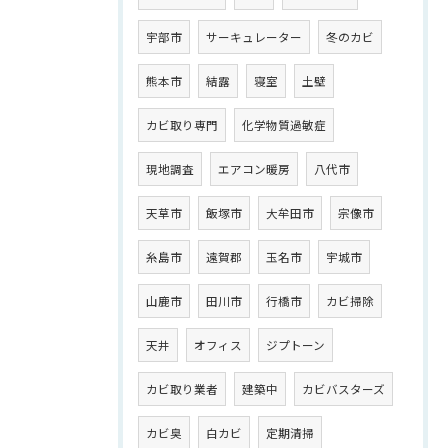
宇部市
サーキュレーター
冬のカビ
熊本市
結露
寝室
土壁
カビ取り専門
化学物質過敏症
現地調査
エアコン暖房
八代市
天草市
飯塚市
大牟田市
宗像市
糸島市
遠賀郡
玉名市
宇城市
山鹿市
田川市
行橋市
カビ掃除
天井
オフィス
ジプトーン
カビ取り業者
建築中
カビバスターズ
カビ臭
白カビ
定期清掃