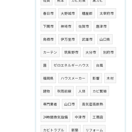
佐賀
熊本
カビ対策
黒カビ
春日市
大野城市
糟屋郡
太宰府市
下関市
神埼市
佐賀市
唐津市
鳥栖市
伊万里市
武雄市
山口県
カーテン
筑紫野市
大分市
別府市
菌
ゼロエネルギーハウス
台風
福岡県
ハウスメーカー
影響
木材
建物
秋雨前線
人体
カビ繁殖
専門業者
山口市
高気密高断熱
24時間換気設備
中津市
工務店
カビトラブル
新築
リフォーム