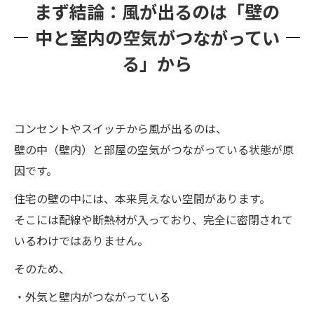
まず結論：風が出るのは「壁の
カビ臭の原因は「壁の中の空気」です
中と室内の空気がつながってい
床下や天井裏のカビ臭が上がってきている
る」から
外気の湿気や臭いを取り込んでいる
放置するとどうなる？
今すぐできる対処法
コンセントやスイッチから風が出るのは、
ただし根本解決には「原因の特定」が必要です
壁の中（壁内）と部屋の空気がつながっている状態が原
カビバスターズ福岡の考え方
因です。
まとめ
住宅の壁の中には、本来見えない空間があります。
そこには配線や断熱材が入っており、完全に密閉されて
いるわけではありません。
そのため、
・外気と壁内がつながっている