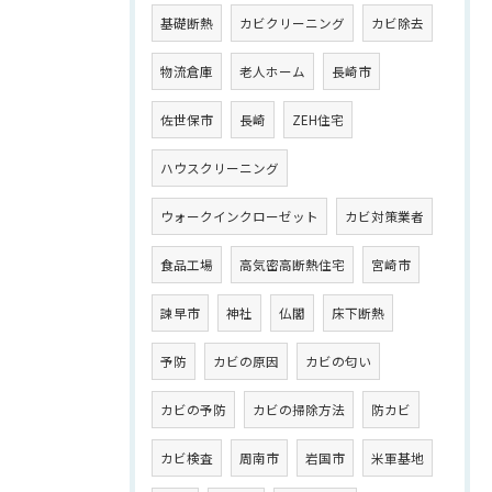
基礎断熱
カビクリーニング
カビ除去
物流倉庫
老人ホーム
長崎市
佐世保市
長崎
ZEH住宅
ハウスクリーニング
ウォークインクローゼット
カビ対策業者
食品工場
高気密高断熱住宅
宮崎市
諫早市
神社
仏閣
床下断熱
予防
カビの原因
カビの匂い
カビの予防
カビの掃除方法
防カビ
カビ検査
周南市
岩国市
米軍基地