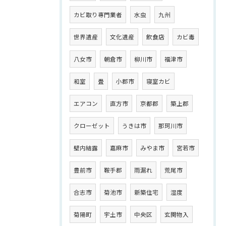
カビ取り専門業者
水虫
九州
世界遺産
文化遺産
飲食店
カビ毒
八女市
朝倉市
柳川市
福津市
和室
畳
小郡市
寝室カビ
エアコン
直方市
京都郡
築上郡
クローゼット
うきは市
那珂川市
壁内結露
嘉麻市
みやま市
宮若市
豊前市
鞍手郡
雨漏れ
荒尾市
合志市
菊池市
新築住宅
湿度
菊陽町
宇土市
中央区
玄関物入