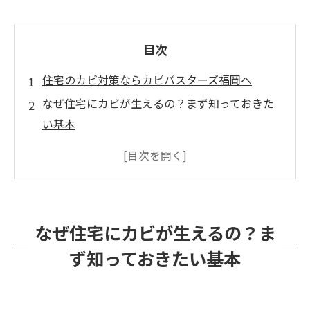
目次
住宅のカビ対策ならカビバスターズ福岡へ
なぜ住宅にカビが生えるの？まず知っておきた
い基本
住宅でカビが発生しやすい場所とは？
住宅のカビを放置するとどうなる？
自分でできる住宅カビ対策はある？
でも、こんなときはプロに相談したほうが早い
なぜ住宅にカビが生えるの？ま
です
ず知っておきたい基本
カビバスターズ福岡の住宅カビ対策とは？
住宅のカビ対策でよくあるご相談
こんな住宅は特にカビ対策を意識したい