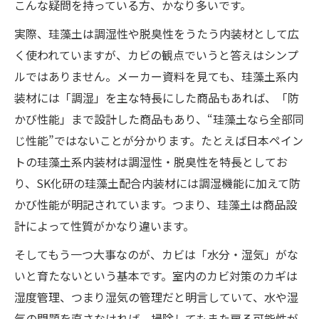
こんな疑問を持っている方、かなり多いです。
実際、珪藻土は調湿性や脱臭性をうたう内装材として広
く使われていますが、カビの観点でいうと答えはシンプ
ルではありません。メーカー資料を見ても、珪藻土系内
装材には「調湿」を主な特長にした商品もあれば、「防
かび性能」まで設計した商品もあり、“珪藻土なら全部同
じ性能”ではないことが分かります。たとえば日本ペイン
トの珪藻土系内装材は調湿性・脱臭性を特長としてお
り、SK化研の珪藻土配合内装材には調湿機能に加えて防
かび性能が明記されています。つまり、珪藻土は商品設
計によって性質がかなり違います。
そしてもう一つ大事なのが、カビは「水分・湿気」がな
いと育たないという基本です。室内のカビ対策のカギは
湿度管理、つまり湿気の管理だと明言していて、水や湿
気の問題を直さなければ、掃除してもまた戻る可能性が