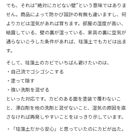
でも、それは“絶対にカビない壁”という意味ではありま
せん。商品によって防かび設計の有無も違いますし、何
よりカビは湿気があれば育ちます。部屋の湿度が高い、
結露している、壁の裏が湿っている、家具の裏に空気が
通らない――こうした条件があれば、珪藻土でもカビは出ま
す。
そして、珪藻土のカビでいちばん避けたいのは、
・自己流でゴシゴシこする
・塗って隠す
・強い洗剤を混ぜる
といった対応です。カビのある面を塗装で覆わないこ
と、漂白剤を他の洗剤と混ぜないこと、湿気の原因を直
さなければ再発しやすいことをはっきり示しています。
・「珪藻土だから安心」と思っていたのにカビが出た。