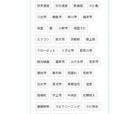
世界遺産
文化遺産
飲食店
カビ毒
八女市
朝倉市
柳川市
福津市
和室
畳
小郡市
寝室カビ
エアコン
直方市
京都郡
築上郡
クローゼット
うきは市
那珂川市
壁内結露
嘉麻市
みやま市
宮若市
豊前市
鞍手郡
雨漏れ
荒尾市
合志市
菊池市
新築住宅
湿度
菊陽町
宇土市
中央区
玄関物入
基礎断熱
カビクリーニング
カビ除去