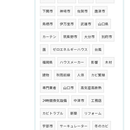
下関市
神埼市
佐賀市
唐津市
鳥栖市
伊万里市
武雄市
山口県
カーテン
筑紫野市
大分市
別府市
菌
ゼロエネルギーハウス
台風
福岡県
ハウスメーカー
影響
木材
建物
秋雨前線
人体
カビ繁殖
専門業者
山口市
高気密高断熱
24時間換気設備
中津市
工務店
カビトラブル
新築
リフォーム
宇部市
サーキュレーター
冬のカビ