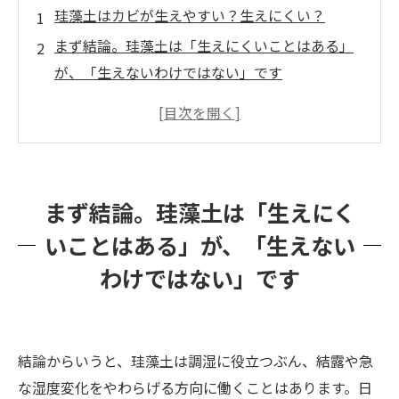
珪藻土はカビが生えやすい？生えにくい？
まず結論。珪藻土は「生えにくいことはある」
が、「生えないわけではない」です
「珪藻土はカビに強い」と言われる理由
じゃあ、なぜ珪藻土にカビが生えるの？
珪藻土の壁でカビが出やすい場所はここです
珪藻土は「呼吸する壁」でも、壁の中の水まで
まず結論。珪藻土は「生えにく
は止められません
いことはある」が、「生えない
「珪藻土なのにカビた」は珍しい話ではありま
わけではない」です
せん
珪藻土のカビで、やってはいけない除去方法
自分で対応していいのは、どこまで？
結論からいうと、珪藻土は調湿に役立つぶん、結露や急
珪藻土のカビは、見た目より「原因の切り分
な湿度変化をやわらげる方向に働くことはあります。日
け」が大事です