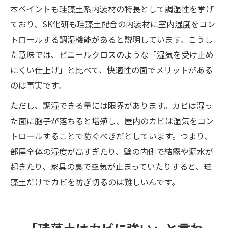
本ペイントも珪藻土系内装材の特長として調湿性を挙げ
珪藻土のカビに困ったら、専門業者に任せた方
ており、SK化研も珪藻土配合の内装材に室内湿度をコン
がいい理由
トロールする調湿機能があると説明しています。こうし
カビバスターズ福岡が大切にしていること
た意味では、ビニールクロスのような「湿気を受け止め
こんな方は、早めにご相談ください
にくい仕上げ」と比べて、快適性の面でメリットがある
まとめ
のは事実です。
ただし、調湿できる量には限界があります。カビは湿っ
た面に胞子が落ちると増殖し、屋内のカビは湿気をコン
トロールすることで防ぐべきだとしています。つまり、
部屋全体の湿度が高すぎたり、壁の内側で結露や漏水が
起きたり、家具の裏で空気が止まっていたりすると、珪
藻土だけでカビを防ぎ切るのは難しいんです。