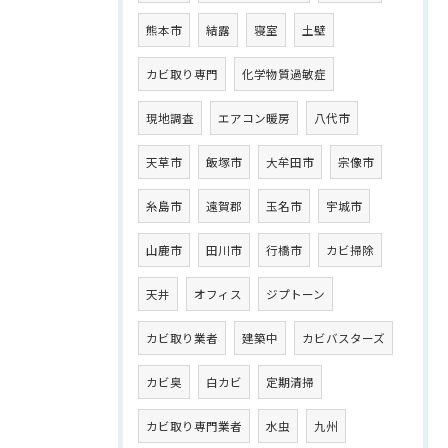
熊本市
結露
寝室
土壁
カビ取り専門
化学物質過敏症
現地調査
エアコン暖房
八代市
天草市
飯塚市
大牟田市
宗像市
糸島市
遠賀郡
玉名市
宇城市
山鹿市
田川市
行橋市
カビ掃除
天井
オフィス
ジプトーン
カビ取り業者
建築中
カビバスターズ
カビ臭
白カビ
定期清掃
カビ取り専門業者
水虫
九州