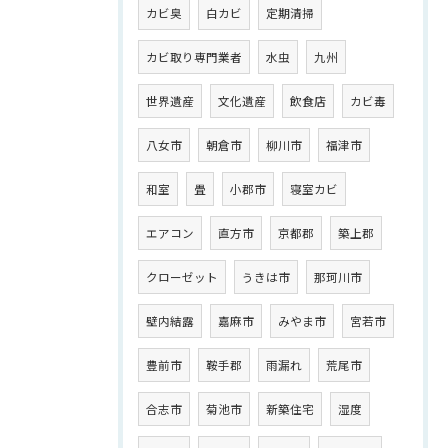
カビ臭
白カビ
定期清掃
カビ取り専門業者
水虫
九州
世界遺産
文化遺産
飲食店
カビ毒
八女市
朝倉市
柳川市
福津市
和室
畳
小郡市
寝室カビ
エアコン
直方市
京都郡
築上郡
クローゼット
うきは市
那珂川市
壁内結露
嘉麻市
みやま市
宮若市
豊前市
鞍手郡
雨漏れ
荒尾市
合志市
菊池市
新築住宅
湿度