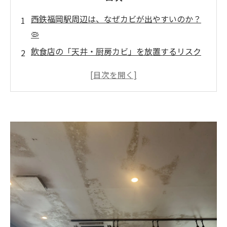
西鉄福岡駅周辺は、なぜカビが出やすいのか？
🦠
飲食店の「天井・厨房カビ」を放置するリスク
⚠️
商業ビルの「空調カビ」が抱える問題点🏢
やりがちなNG対処法🙅‍♀️
西鉄福岡エリアのカビ対策は「カビバスターズ
福岡」におまかせ👍
実際の対応の流れ👣
まとめ：西鉄福岡駅周辺の「天井・空調カビ」
は今すぐ向き合うべき課題💡