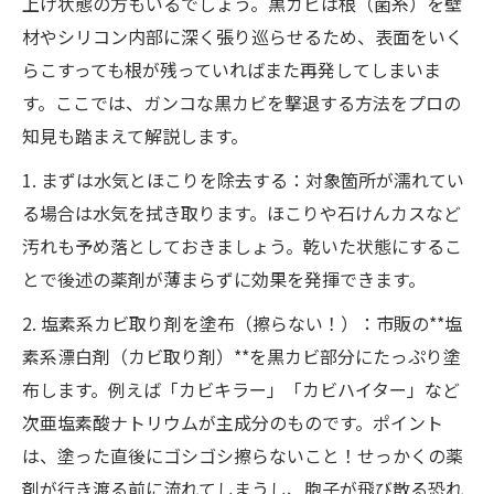
上げ状態の方もいるでしょう。黒カビは根（菌糸）を壁
材やシリコン内部に深く張り巡らせるため、表面をいく
らこすっても根が残っていればまた再発してしまいま
す。ここでは、ガンコな黒カビを撃退する方法をプロの
知見も踏まえて解説します。
1. まずは水気とほこりを除去する：対象箇所が濡れてい
る場合は水気を拭き取ります。ほこりや石けんカスなど
汚れも予め落としておきましょう。乾いた状態にするこ
とで後述の薬剤が薄まらずに効果を発揮できます。
2. 塩素系カビ取り剤を塗布（擦らない！）：市販の**塩
素系漂白剤（カビ取り剤）**を黒カビ部分にたっぷり塗
布します。例えば「カビキラー」「カビハイター」など
次亜塩素酸ナトリウムが主成分のものです。ポイント
は、塗った直後にゴシゴシ擦らないこと！せっかくの薬
剤が行き渡る前に流れてしまうし、胞子が飛び散る恐れ