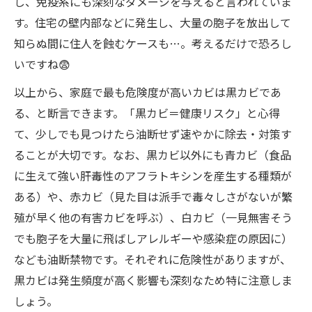
し、免疫系にも深刻なダメージを与えると言われていま
す。住宅の壁内部などに発生し、大量の胞子を放出して
知らぬ間に住人を蝕むケースも…。考えるだけで恐ろし
いですね😨
以上から、家庭で最も危険度が高いカビは黒カビであ
る、と断言できます。「黒カビ＝健康リスク」と心得
て、少しでも見つけたら油断せず速やかに除去・対策す
ることが大切です。なお、黒カビ以外にも青カビ（食品
に生えて強い肝毒性のアフラトキシンを産生する種類が
ある）や、赤カビ（見た目は派手で毒々しさがないが繁
殖が早く他の有害カビを呼ぶ）、白カビ（一見無害そう
でも胞子を大量に飛ばしアレルギーや感染症の原因に）
なども油断禁物です。それぞれに危険性がありますが、
黒カビは発生頻度が高く影響も深刻なため特に注意しま
しょう。