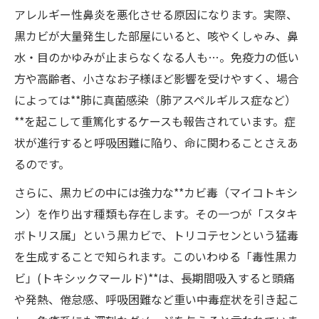
アレルギー性鼻炎を悪化させる原因になります。実際、
黒カビが大量発生した部屋にいると、咳やくしゃみ、鼻
水・目のかゆみが止まらなくなる人も…。免疫力の低い
方や高齢者、小さなお子様ほど影響を受けやすく、場合
によっては**肺に真菌感染（肺アスペルギルス症など）
**を起こして重篤化するケースも報告されています。症
状が進行すると呼吸困難に陥り、命に関わることさえあ
るのです。
さらに、黒カビの中には強力な**カビ毒（マイコトキシ
ン）を作り出す種類も存在します。その一つが「スタキ
ボトリス属」という黒カビで、トリコテセンという猛毒
を生成することで知られます。このいわゆる「毒性黒カ
ビ」(トキシックマールド)**は、長期間吸入すると頭痛
や発熱、倦怠感、呼吸困難など重い中毒症状を引き起こ