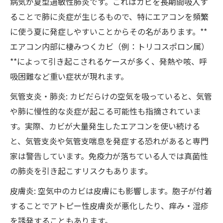
病気が夏型過敏性肺炎です。これはカビを長期間吸入す
ることで肺に炎症が生じるもので、特にエアコンを頻繁
に使う夏に発症しやすいことからその名があります。**
エアコン内部に棲みつくカビ（例：トリコスポロン属）
**によって引き起こされるケースが多く、発熱や咳、呼
吸困難など重い症状が現れます。
気管支炎・肺炎: カビだらけの空気を吸っていると、気管
や肺に慢性的な炎症が起こる可能性も指摘されていま
す。実際、カビが大量発生したエアコンを使い続ける
と、気管支炎や気管支喘息を発症する恐れがあると専門
家は警告しています。免疫力が落ちている人では真菌性
の肺炎を引き起こすリスクもあります。
皮膚炎: 空気中のカビは皮膚にも影響します。胞子が付着
することでアトピー性皮膚炎が悪化したり、痒み・湿疹
を誘発することもあります。