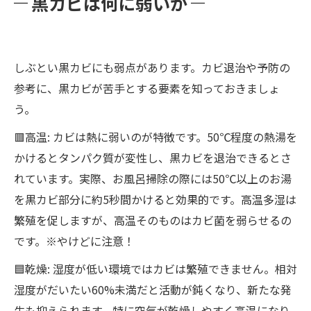
黒カビは何に弱いか
しぶとい黒カビにも弱点があります。カビ退治や予防の
参考に、黒カビが苦手とする要素を知っておきましょ
う。
🟥高温: カビは熱に弱いのが特徴です。50℃程度の熱湯を
かけるとタンパク質が変性し、黒カビを退治できるとさ
れています。実際、お風呂掃除の際には50℃以上のお湯
を黒カビ部分に約5秒間かけると効果的です。高温多湿は
繁殖を促しますが、高温そのものはカビ菌を弱らせるの
です。※やけどに注意！
🟦乾燥: 湿度が低い環境ではカビは繁殖できません。相対
湿度がだいたい60%未満だと活動が鈍くなり、新たな発
生も抑えられます。特に空気が乾燥しやすく高温になり