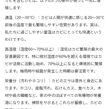
カビを含むカビは、以下の3つの条件が揃うと一気に増
お問い合わせ・ご相談はこちら🚑💨
殖します:
適温（20～30℃）：カビは人間が快適に感じる20〜30℃
前後の温度で最も繁殖しやすい性質があります。実は、
私たちに過ごしやすい室温はカビにとっても快適という
わけです💦。
高湿度（湿度60～70%以上）：湿気はカビ繁殖の最大の
促進要因です。特に相対湿度が60%を超える環境ではカ
ビが活発に活動し始め、70%以上になると爆発的に繁殖
します。梅雨時や結露が発生した時期は要注意です。
栄養分（汚れやホコリ）：カビのエサは意外と身近にあ
ります。ホコリ、皮脂汚れ、石けんカス、食べカス、木
材や紙の繊維など、家の中のほぼすべての有機物が栄養
源になります。掃除をサボるとこれらが蓄積し、カビの