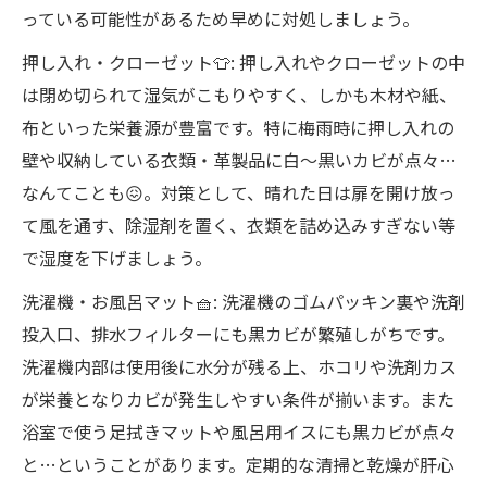
っている可能性があるため早めに対処しましょう。
押し入れ・クローゼット👕: 押し入れやクローゼットの中
は閉め切られて湿気がこもりやすく、しかも木材や紙、
布といった栄養源が豊富です。特に梅雨時に押し入れの
壁や収納している衣類・革製品に白～黒いカビが点々…
なんてことも😖。対策として、晴れた日は扉を開け放っ
て風を通す、除湿剤を置く、衣類を詰め込みすぎない等
で湿度を下げましょう。
洗濯機・お風呂マット🧺: 洗濯機のゴムパッキン裏や洗剤
投入口、排水フィルターにも黒カビが繁殖しがちです。
洗濯機内部は使用後に水分が残る上、ホコリや洗剤カス
が栄養となりカビが発生しやすい条件が揃います。また
浴室で使う足拭きマットや風呂用イスにも黒カビが点々
と…ということがあります。定期的な清掃と乾燥が肝心