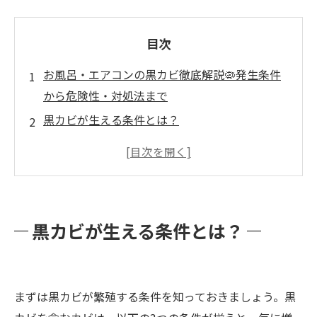
目次
お風呂・エアコンの黒カビ徹底解説🦠発生条件
から危険性・対処法まで
黒カビが生える条件とは？
浴室に黒カビが生える理由
黒カビはどこにでも？キッチン・窓枠・壁紙・
押し入れ…要注意スポット
何をしても落ちない黒カビへの対処法
黒カビが生える条件とは？
黒カビは何に弱いか
最も危険なカビの種類は？
エアコンの黒カビは体に悪い？
まずは黒カビが繁殖する条件を知っておきましょう。黒
プロにお任せ！カビバスターズ福岡の強み✨