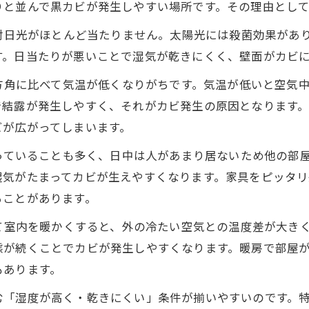
りと並んで黒カビが発生しやすい場所です。その理由とし
直射日光がほとんど当たりません。太陽光には殺菌効果があ
す。日当たりが悪いことで湿気が乾きにくく、壁面がカビ
の方角に比べて気温が低くなりがちです。気温が低いと空気
で結露が発生しやすく、それがカビ発生の原因となります
ビが広がってしまいます。
なっていることも多く、日中は人があまり居ないため他の部
湿気がたまってカビが生えやすくなります。家具をピッタ
ることがあります。
けて室内を暖かくすると、外の冷たい空気との温度差が大き
態が続くことでカビが発生しやすくなります。暖房で部屋
もあります。
む「湿度が高く・乾きにくい」条件が揃いやすいのです。