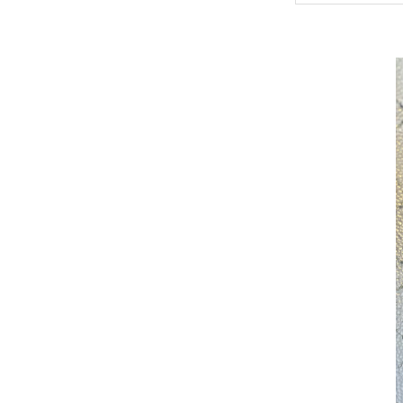
結露・
プロの
まとめ