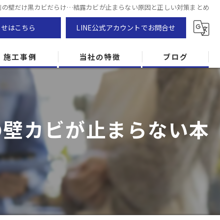
側の壁だけ黒カビだらけ…結露カビが止まらない原因と正しい対策まとめ
わせはこちら
LINE公式アカウントでお問合せ
施工事例
当社の特徴
ブログ
カビ除去
防カビ
の壁カビが止まらない本
カビ専門
ZEH住宅
カビ検査