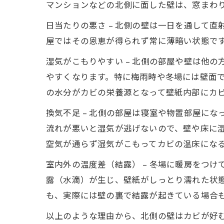
マンションなどの北側に面した壁は、窓まわ
日当たりの悪さ – 北側の壁は一日を通して
屋ではその恩恵が得られず常に薄暗い状態で
湿気がこもりやすい – 北側の部屋や壁は他
やすくなります。特に梅雨時や冬場には壁面
の水分がカビの栄養源となって壁紙内部にカ
換気不足 – 北側の部屋は寝室や物置部屋に
流れが悪いと湿気が逃げないので、壁や床に
空気が通らず湿気がこもってカビの温床にな
室内外の温度差（結露） – 冬場に暖房をつ
露（水滴）が生じ、壁紙がしっとり濡れた状
も、実際には壁の裏で結露が起きている場合
以上のような理由から、北側の壁はカビが好