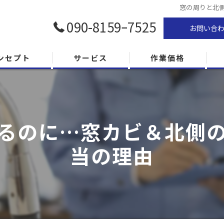
窓の周りと北
090-8159ｰ7525
お問い合
ンセプト
サービス
作業価格
るのに…窓カビ＆北側
当の理由