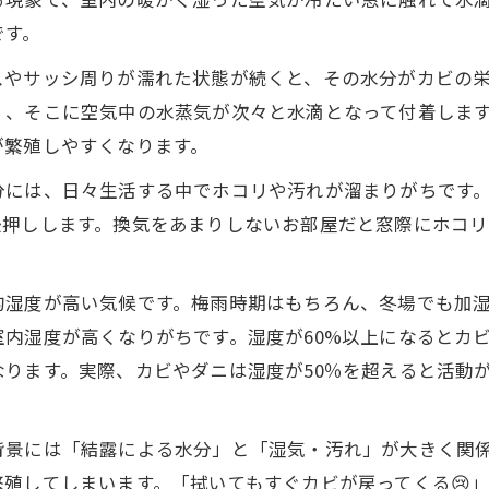
です。
スやサッシ周りが濡れた状態が続くと、その水分がカビの
く、そこに空気中の水蒸気が次々と水滴となって付着しま
が繁殖しやすくなります。
分には、日々生活する中でホコリや汚れが溜まりがちです
後押しします。換気をあまりしないお部屋だと窓際にホコ
的湿度が高い気候です。梅雨時期はもちろん、冬場でも加
内湿度が高くなりがちです。湿度が60%以上になるとカ
ります。実際、カビやダニは湿度が50％を超えると活動が
背景には「結露による水分」と「湿気・汚れ」が大きく関
殖してしまいます。「拭いてもすぐカビが戻ってくる😢