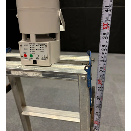
安一覧）
法律ではどう扱われるの？ビル管法との違いを
やさしく解説
なぜ浮遊菌が増えるの？カビ発生につながる4つ
の原因
現代の建物でカビが再発しやすい理由とは？気
密性の落とし穴
カビ問題は“調査が命”！カビバスターズ福岡の
専門検査ポイント
真菌（カビ菌）検査って必要？一般社団法人微
生物対策協会との連携による安心の検査
あなたの家は大丈夫？こんな症状があると浮遊
菌が多いかも
福岡でカビに困ったらカビバスターズ福岡へ！