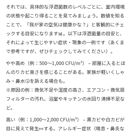
それでは、具体的な浮遊菌数のレベルごとに、室内環境
の状態や起こり得ることを見てみましょう。数値を知る
ことで、「我が家の空気は健康かな？」と客観的にチェ
ックする目安になります📊。以下は浮遊菌量の目安と、
それによって生じやすい症状・現象の一例です（あくま
で参考ですが、ぜひチェックしてみてください）。
やや高め（例：500～1,000 CFU/m³） – 部屋に入るとほ
んのりカビ臭さを感じることがある。家族が軽いくしゃ
み・鼻水🤧を訴える場合も。
※原因の例：換気不足や湿度の高さ、エアコン・換気扇
フィルターの汚れ、浴室やキッチンの水回り清掃不足な
ど。
高い（例：1,000～2,000 CFU/m³） – 黒カビや白カビが
目に見えて発生👀する。アレルギー症状（喘息・鼻炎な