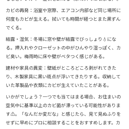
カビの再発：浴室や窓際、エアコン内部など同じ場所に
何度もカビが生える。拭いても時間が経つとまた黒ずん
でくる。
結露・湿気：冬場に窓や壁が結露でびっしょり💧にな
る。押入れやクローゼットの中がひんやり湿っぽく、カ
ビ臭い。梅雨時に床や壁がベタつく感じがある。
建材や家具の異変：壁紙がところどころ剥がれてきた
り、木製家具に黒い斑点が浮いてきたりする。収納して
いた革製品や衣類にカビが生えていたことがある。
いかがでしょう？一つでも当てはまる場合、お住まいの
空気中に基準以上のカビ菌が漂っている可能性がありま
す⚠️。「なんだか変だな」と感じたら、見て見ぬふりを
せずに早めにプロに相談することをおすすめします。カ