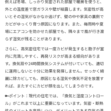
例えば冬場、しっかり気密された部屋で暖房を使うと、
外との温度差で窓ガラスや壁が結露します。気密性が高
いとその湿気がなかなか逃げず、壁の中や家具の裏側で
カビがゆっくり育つ原因になります。また、梅雨時や夏
場にエアコンを効かせた部屋でも、隅々まで風が行き渡
らず湿気が残ることがあります。
さらに、高気密住宅では一度カビが発生すると胞子が室
内に充満しやすく、再発リスクが高まる傾向がありま
す。換気扇や24時間換気システムが付いていても、適切
に運用しないと十分に効果を発揮しません。せっかく綺
麗に除カビしても、原因となる湿気や換気不足を放置す
れば、またすぐにカビが顔を出してしまうのです。
🔑ポイント：現代の住宅では、「換気と湿度コントロー
ル」がこれまで以上に重要になっています。気密・断熱
性のメリットを享受しつつ、デメリットである空気の滞