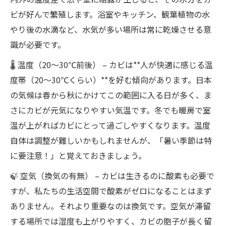
ビが好んで繁殖します。浴室やキッチン、観葉植物の水
やり後の水滴など、水気が多い場所は常に乾燥させる意
識が必要です。
🌡️ 温度（20～30℃前後） – カビは**人が快適に感じる温
度帯（20～30℃くらい）**を好む傾向があります。日本
の気候は春から秋にかけてこの範囲に入る日が多く、ま
さにカビが元気になりやすい気温です。冬でも暖房で室
温が上がればカビにとって過ごしやすくなります。温度
自体は調整が難しいかもしれませんが、「暑い季節は特
に要注意！」と覚えておきましょう。
🍃 空気（換気の有無） – カビは生きるのに酸素も必要で
すが、私たちの生活空間で酸素がゼロになることはまず
ありません。それより重要なのは換気です。空気が滞留
する場所では湿度も上がりやすく、カビの胞子が長く留