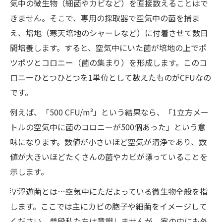
気中の微生物（細菌やカビなど）を直接数えることはで
きません。そこで、専用の採取器で空気中の菌を捕ま
え、培地（寒天培地のシャーレなど）に付着させて数日
間培養します。すると、空気中にいた菌が培地の上でポ
ツポツとコロニー（菌の集まり）を形成します。このコ
ロニーひとつひとつを1単位として数えたものがCFUなの
です。
例えば、「500 CFU/m³」という結果なら、「1立方メー
トルの空気中に菌のコロニーが500個あった」という意
味になります。数値が小さいほど空気が清浄であり、数
値が大きいほどたくさんの菌やカビが漂っていることを
示します。
💡浮遊菌とは…空気中にただよっている微生物全般を指
します。ここでは主にカビの胞子や細菌をイメージして
ください。普段私たちは意識しませんが、家の中にも外