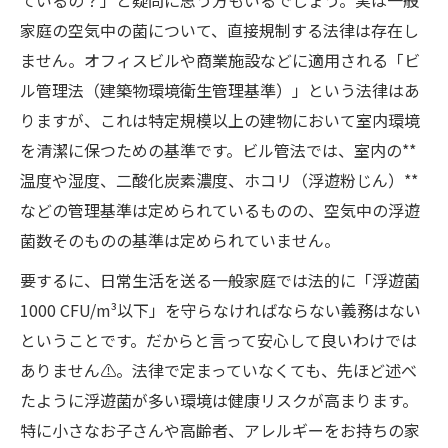
家庭の空気中の菌について、直接規制する法律は存在し
ません。オフィスビルや商業施設などに適用される「ビ
ル管理法（建築物環境衛生管理基準）」という法律はあ
りますが、これは特定規模以上の建物において室内環境
を清潔に保つための基準です。ビル管法では、室内の**
温度や湿度、二酸化炭素濃度、ホコリ（浮遊粉じん）**
などの管理基準は定められているものの、空気中の浮遊
菌数そのものの基準は定められていません。
要するに、日常生活を送る一般家庭では法的に「浮遊菌
1000 CFU/m³以下」を守らなければならない義務はない
ということです。だからと言って安心して良いわけでは
ありません⚠️。法律で定まっていなくても、先ほど述べ
たように浮遊菌が多い環境は健康リスクが高まります。
特に小さなお子さんや高齢者、アレルギーをお持ちの家