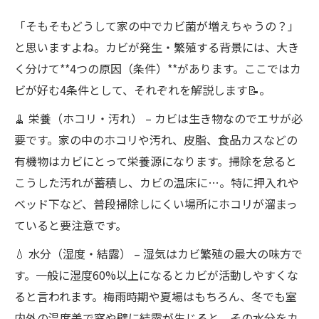
「そもそもどうして家の中でカビ菌が増えちゃうの？」
と思いますよね。カビが発生・繁殖する背景には、大き
く分けて**4つの原因（条件）**があります。ここではカ
ビが好む4条件として、それぞれを解説します📝。
🧹 栄養（ホコリ・汚れ） – カビは生き物なのでエサが必
要です。家の中のホコリや汚れ、皮脂、食品カスなどの
有機物はカビにとって栄養源になります。掃除を怠ると
こうした汚れが蓄積し、カビの温床に…。特に押入れや
ベッド下など、普段掃除しにくい場所にホコリが溜まっ
ていると要注意です。
💧 水分（湿度・結露） – 湿気はカビ繁殖の最大の味方で
す。一般に湿度60%以上になるとカビが活動しやすくな
ると言われます。梅雨時期や夏場はもちろん、冬でも室
内外の温度差で窓や壁に結露が生じると、その水分をカ