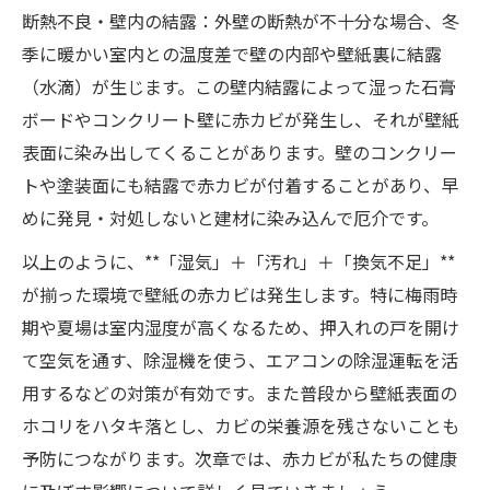
断熱不良・壁内の結露：外壁の断熱が不十分な場合、冬
季に暖かい室内との温度差で壁の内部や壁紙裏に結露
（水滴）が生じます。この壁内結露によって湿った石膏
ボードやコンクリート壁に赤カビが発生し、それが壁紙
表面に染み出してくることがあります。壁のコンクリー
トや塗装面にも結露で赤カビが付着することがあり、早
めに発見・対処しないと建材に染み込んで厄介です。
以上のように、**「湿気」＋「汚れ」＋「換気不足」**
が揃った環境で壁紙の赤カビは発生します。特に梅雨時
期や夏場は室内湿度が高くなるため、押入れの戸を開け
て空気を通す、除湿機を使う、エアコンの除湿運転を活
用するなどの対策が有効です。また普段から壁紙表面の
ホコリをハタキ落とし、カビの栄養源を残さないことも
予防につながります。次章では、赤カビが私たちの健康