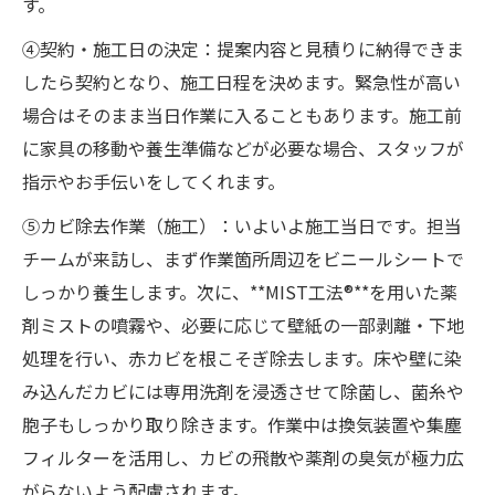
す。
④契約・施工日の決定：提案内容と見積りに納得できま
したら契約となり、施工日程を決めます。緊急性が高い
場合はそのまま当日作業に入ることもあります。施工前
に家具の移動や養生準備などが必要な場合、スタッフが
指示やお手伝いをしてくれます。
⑤カビ除去作業（施工）：いよいよ施工当日です。担当
チームが来訪し、まず作業箇所周辺をビニールシートで
しっかり養生します。次に、**MIST工法®**を用いた薬
剤ミストの噴霧や、必要に応じて壁紙の一部剥離・下地
処理を行い、赤カビを根こそぎ除去します。床や壁に染
み込んだカビには専用洗剤を浸透させて除菌し、菌糸や
胞子もしっかり取り除きます。作業中は換気装置や集塵
フィルターを活用し、カビの飛散や薬剤の臭気が極力広
がらないよう配慮されます。