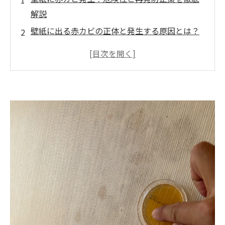
解説
壁紙に出る赤カビの正体と発生する原因とは？
💡
赤カビは本当に危険？子ども・高齢者に与える
影響🧒👵
自力で落とせるの？市販薬や掃除での注意点⚠️
何度も再発する場合に疑うべき「壁内結露」や
「内部汚染」🔍
専門業者に任せるメリット✨
カビバスターズ福岡での赤カビ除去対応の流れ
🧰
よくある質問とお問い合わせ窓口📩