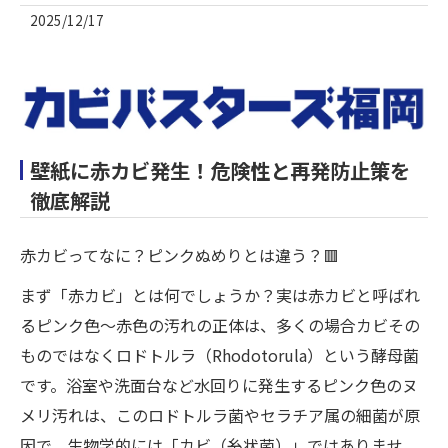
2025/12/17
壁紙に赤カビ発生！危険性と再発防止策を
徹底解説
赤カビってなに？ピンクぬめりとは違う？🟥
まず「赤カビ」とは何でしょうか？実は赤カビと呼ばれ
るピンク色～赤色の汚れの正体は、多くの場合カビその
ものではなくロドトルラ（Rhodotorula）という酵母菌
です。浴室や洗面台など水回りに発生するピンク色のヌ
メリ汚れは、このロドトルラ菌やセラチア属の細菌が原
因で、生物学的には「カビ（糸状菌）」ではありませ