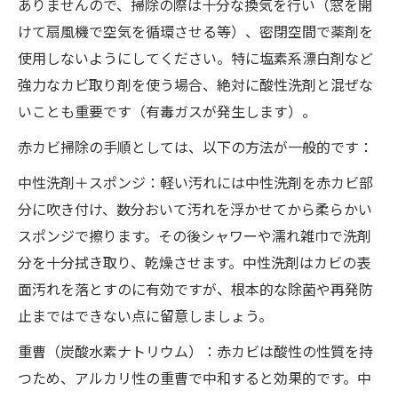
ありませんので、掃除の際は十分な換気を行い（窓を開
けて扇風機で空気を循環させる等）、密閉空間で薬剤を
使用しないようにしてください。特に塩素系漂白剤など
強力なカビ取り剤を使う場合、絶対に酸性洗剤と混ぜな
いことも重要です（有毒ガスが発生します）。
赤カビ掃除の手順としては、以下の方法が一般的です：
中性洗剤＋スポンジ：軽い汚れには中性洗剤を赤カビ部
分に吹き付け、数分おいて汚れを浮かせてから柔らかい
スポンジで擦ります。その後シャワーや濡れ雑巾で洗剤
分を十分拭き取り、乾燥させます。中性洗剤はカビの表
面汚れを落とすのに有効ですが、根本的な除菌や再発防
止まではできない点に留意しましょう。
重曹（炭酸水素ナトリウム）：赤カビは酸性の性質を持
つため、アルカリ性の重曹で中和すると効果的です。中