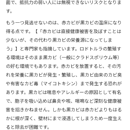
菌で、抵抗力の弱い人には無視できないリスクとなりま
す。
もう一つ見逃せないのは、赤カビが黒カビの温床になり
得る点です。【「赤カビは直接健康被害を及ぼすことは
少ないが、その代わり黒カビの栄養源になってしま
う」】と専門家も指摘しています。ロドトルラの繁殖す
る環境はそのまま黒カビ（一般にクラドスポリウム等）
の好む環境でもあります。赤カビを放置すると、その汚
れを栄養に黒カビが発生・繁殖し、黒カビ由来のカビ臭
や有害なカビ毒（マイコトキシン）まで発生する恐れが
あります。黒カビは喘息やアレルギーの原因として有名
で、胞子を吸い込めば鼻炎や咳、喘鳴など深刻な健康被
害を招きかねません。しかも黒カビは赤カビよりもはる
かに根が深く、壁材にまで浸透してしまうため一度生え
ると除去が困難です。