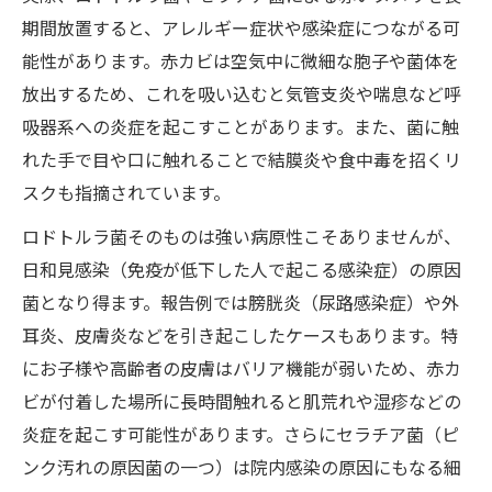
期間放置すると、アレルギー症状や感染症につながる可
能性があります。赤カビは空気中に微細な胞子や菌体を
放出するため、これを吸い込むと気管支炎や喘息など呼
吸器系への炎症を起こすことがあります。また、菌に触
れた手で目や口に触れることで結膜炎や食中毒を招くリ
スクも指摘されています。
ロドトルラ菌そのものは強い病原性こそありませんが、
日和見感染（免疫が低下した人で起こる感染症）の原因
菌となり得ます。報告例では膀胱炎（尿路感染症）や外
耳炎、皮膚炎などを引き起こしたケースもあります。特
にお子様や高齢者の皮膚はバリア機能が弱いため、赤カ
ビが付着した場所に長時間触れると肌荒れや湿疹などの
炎症を起こす可能性があります。さらにセラチア菌（ピ
ンク汚れの原因菌の一つ）は院内感染の原因にもなる細