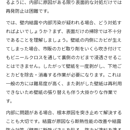
るように、内部に原因がある限り表面的な対処だけでは
再発防止は困難です。
では、壁内結露や内部汚染が疑われる場合、どう対処す
ればよいでしょうか？まず、表面だけの掃除では不十分
であることを理解しましょう。壁紙の内側にカビが生え
てしまった場合、市販のカビ取り剤をいくら吹き付けて
もビニールクロスを通して裏側のカビまで浸透させるこ
とはできません。したがって壁紙を一度剥がし、下地ご
とカビを除去・消毒する作業が必要になります。これは
一般の方には難易度が高く、また剥がした壁紙は再利用
できないため壁紙の張り替えも伴う大掛かりな作業で
す。
内部に問題がある場合、根本原因を突き止めて解決する
ことも大切です。結露が原因なら断熱性能の改善や結露
防止対策（壁面に断熱パネルを貼る、防カビ塗料を塗る