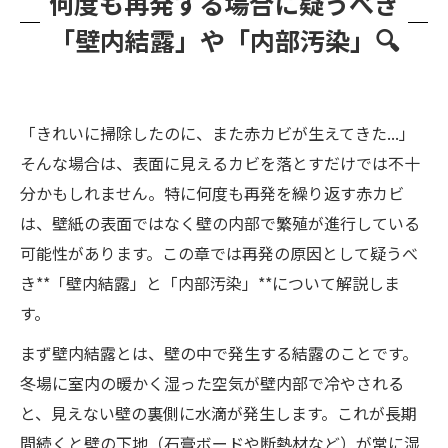
何度も再発する場合に疑うべき
「壁内結露」や「内部汚染」🔍
「きれいに掃除したのに、また赤カビが生えてきた...」
そんな場合は、表面に見えるカビを落とすだけでは不十
分かもしれません。特に何度も再発を繰り返す赤カビ
は、壁紙の表面ではなく壁の内部で繁殖が進行している
可能性があります。この章では再発の原因として疑うべ
き**「壁内結露」と「内部汚染」**について解説しま
す。
まず壁内結露とは、壁の中で発生する結露のことです。
冬場に室内の暖かく湿った空気が壁内部で冷やされる
と、見えない壁の裏側に水滴が発生します。これが長期
間続くと壁の下地（石膏ボードや断熱材など）が常に湿