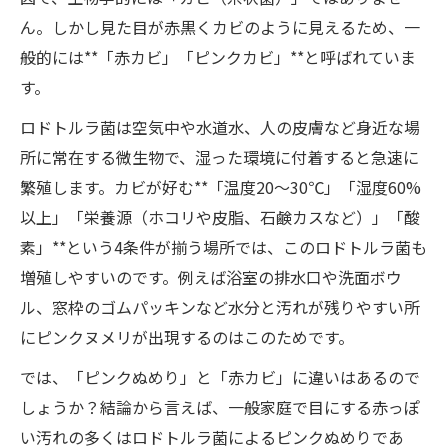
ん。しかし見た目が赤黒くカビのように見えるため、一
般的には**「赤カビ」「ピンクカビ」**と呼ばれていま
す。
ロドトルラ菌は空気中や水道水、人の皮膚など身近な場
所に常在する微生物で、湿った環境に付着すると急速に
繁殖します。カビが好む**「温度20～30℃」「湿度60%
以上」「栄養源（ホコリや皮脂、石鹸カスなど）」「酸
素」**という4条件が揃う場所では、このロドトルラ菌も
増殖しやすいのです。例えば浴室の排水口や洗面ボウ
ル、窓枠のゴムパッキンなど水分と汚れが残りやすい所
にピンクヌメリが出現するのはこのためです。
では、「ピンクぬめり」と「赤カビ」に違いはあるので
しょうか？結論から言えば、一般家庭で目にする赤っぽ
い汚れの多くはロドトルラ菌によるピンクぬめりであ