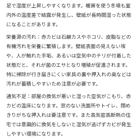
足で湿度が上昇しやすくなります。暖房を使う冬場も室
内外の温度差で結露が発生し、壁紙が長時間湿った状態
になることがあります。
栄養源の汚れ：赤カビは石鹸カスやホコリ、皮脂などの
有機汚れを栄養に繁殖します。壁紙表面の見えない埃
や、人が触れた手垢、あるいは空気中のチリが付着した
状態だと、それが菌のエサとなり増殖が促進されます。
特に掃除が行き届きにくい家具の裏や押入れの奥などは
汚れが蓄積しやすいため注意が必要です。
通気不足：部屋の換気が悪いと湿った空気がこもり、赤
カビの温床になります。窓のない洗面所やトイレ、閉め
きりがちな押入れは要注意です。また高気密高断熱の住
宅では意識的に換気をしないと湿気が逃げずカビが発生
しやすい環境になります。