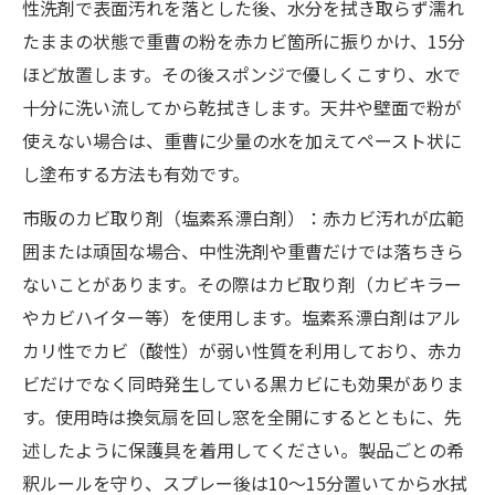
性洗剤で表面汚れを落とした後、水分を拭き取らず濡れ
たままの状態で重曹の粉を赤カビ箇所に振りかけ、15分
ほど放置します。その後スポンジで優しくこすり、水で
十分に洗い流してから乾拭きします。天井や壁面で粉が
使えない場合は、重曹に少量の水を加えてペースト状に
し塗布する方法も有効です。
市販のカビ取り剤（塩素系漂白剤）：赤カビ汚れが広範
囲または頑固な場合、中性洗剤や重曹だけでは落ちきら
ないことがあります。その際はカビ取り剤（カビキラー
やカビハイター等）を使用します。塩素系漂白剤はアル
カリ性でカビ（酸性）が弱い性質を利用しており、赤カ
ビだけでなく同時発生している黒カビにも効果がありま
す。使用時は換気扇を回し窓を全開にするとともに、先
述したように保護具を着用してください。製品ごとの希
釈ルールを守り、スプレー後は10～15分置いてから水拭