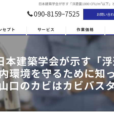
日本建築学会が示す「浮遊菌1000 CFU/m³
090-8159ｰ7525
お問い合
ンセプト
サービス
作業価格
本建築学会が示す「浮遊菌1
内環境を守るために知
・山口のカビはカビバス