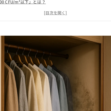
 CFU/m³以下」とは？
るための大切な指標✨
ンの判断基準
遊菌』には法的基準がないの？
スでよくあるポイント
の重要性（一般社団法人微生物対策協会との連携）
を防ぐための調査内容🔍
と地域別の特徴
5つの生活ポイント🌿
きること
ビバスターズ福岡にご相談ください✨