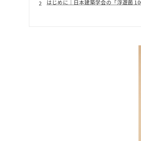
はじめに｜日本建築学会の「浮遊菌 1000
浮遊菌とは？空気のキレイさを判断す
1000 CFU/m³以下の意味と安全ライ
法律（ビル管法）との違い｜なぜ『浮
浮遊菌が増える原因は？家庭・オフィ
カビが心配な方におすすめ｜真菌検査
カビ発生の“原因究明”が最重要！再発
九州・山口で増えているカビトラブル
普段からできる！浮遊菌を下げるための
まとめ｜健康的な空気を守るためにで
カビが心配な方へ｜ＭＩＳＴ工法®カ