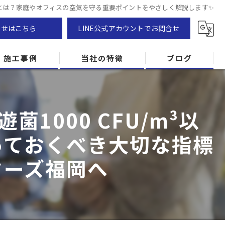
以下」とは？家庭やオフィスの空気を守る重要ポイントをやさしく解説します✨
わせはこちら
LINE公式アカウントでお問合せ
施工事例
当社の特徴
ブログ
カビ除去
000 CFU/m³以
防カビ
っておくべき大切な指標
カビ専門
ターズ福岡へ
ZEH住宅
カビ検査