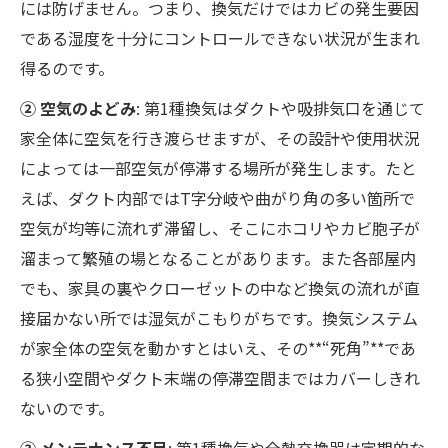
には防げません。つまり、換気だけではカビの発生要因
である湿度を十分にコントロールできない状況が生まれ
得るのです。
② 空気のよどみ
: 第1種換気はダクトや吸排気口を通じて
家全体に空気を行き渡らせますが、その設計や使用状況
によっては一部空気が停滞する場所が発生します。たと
えば、ダクト内部ではT字分岐や曲がり角の多い箇所で
空気が均等に流れず滞留し、そこにホコリやカビ胞子が
溜まって繁殖の場となることがあります。また各部屋内
でも、家具の裏やクローゼットの中など換気の流れが直
接届かない所では湿気がこもりがちです。換気システム
が家全体の空気を動かすとはいえ、その**“死角”**であ
る狭小空間やダクト末端の停滞空間まではカバーしきれ
ないのです。
③ メンテナンス不足
: 第1種換気や全熱交換器は定期的な