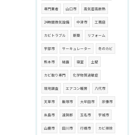
専門業者
山口市
高気密高断熱
24時間換気設備
中津市
工務店
カビトラブル
新築
リフォーム
宇部市
サーキュレーター
冬のカビ
熊本市
結露
寝室
土壁
カビ取り専門
化学物質過敏症
現地調査
エアコン暖房
八代市
天草市
飯塚市
大牟田市
宗像市
糸島市
遠賀郡
玉名市
宇城市
山鹿市
田川市
行橋市
カビ掃除