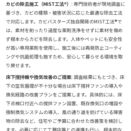
カビの除去施工（MIST工法®）
: 専門技術者が現地調査に
基づき、カビの種類・被害状況に応じた最適な除去工法
で対応します。カビバスターズ独自開発のMIST工法®で
は、素材を削ったり過度な薬剤洗浄をせずに素材を傷め
ず根本からカビを除去します。人体やペットにも安全性
が高い専用薬剤を使用し、施工後には再発防止コーティ
ングや抗菌処理も施すため、安心して暮らせる環境を取
り戻せます。
床下撹拌機や換気改善のご提案
: 調査結果にもとづき、床
下の空気循環が不十分な場合は床下撹拌ファンの導入や
換気経路の改善プランをご提案します。具体的には、床
下点検口付近への撹拌ファン設置、既存換気口の増設や
強制換気システムの導入、風の通り道を妨げている障害
物の除去など、住宅やご予算に合わせた改善策を検討し
ます。必要に応じて工務店等との連携も行い、根本的な