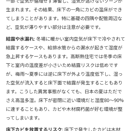
一部で空気が循環せず滞留し、湿気が逃げないゾーンが
生まれます。その結果、床下の一角にカビの温床ができ
てしまうことがあります。特に基礎の四隅や配管周辺な
ど、空気が滞りやすい部分は注意が必要です。
結露や水漏れ
: 冬場に暖かい室内空気が床下で冷やされて
結露するケースや、給排水管からの漏水が起きて湿度が
急上昇するケースもあります。高断熱住宅では冬季の床
下と室内の温度差が小さいため結露リスクは低めです
が、梅雨〜夏季には逆に床下が外より温度低下し、湿っ
た空気が流入すると床下面で結露が発生することもあり
ます。こうした異常事態がなくても、日本の夏はただで
さえ高温多湿。床下が密閉に近い環境だと湿度80〜90%
に達することもあり、カビや木材腐朽菌が好む環境が整
ってしまいます。
床下カビを放置するリスク
: 床下で発生したカビは木材