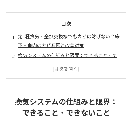
目次
第1種換気・全熱交換機でもカビは防げない？床
下・室内のカビ原因と改善対策
換気システムの仕組みと限界：できること・で
きないこと
見えない所に潜む「床下の湿気」—その原因と
放置リスク
カビを防ぐには空気を滞留させない！ 改善策：
換気システムの仕組みと限界：
床下撹拌機と室内の空気循環
できること・できないこと
カビバスターズ福岡の専門調査・除去・改善提
案とは
まとめ：カビは早期発見・早期対処が肝心。専