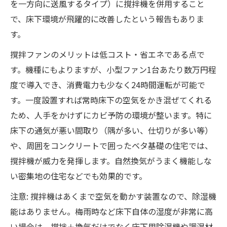
を一方向に送風するタイプ）に撹拌機を併用すること
で、床下環境が飛躍的に改善したという報告もありま
す。
撹拌ファンのメリットは低コスト・省エネである点で
す。機種にもよりますが、小型ファン1台あたり数万円程
度で導入でき、消費電力も少なく24時間運転が可能で
す。一度設置すれば常時床下の空気をかき混ぜてくれる
ため、人手をかけずにカビ予防の環境が整います。特に
床下の通気が悪い間取り（隅が多い、仕切りが多い等）
や、周囲をコンクリートで囲ったベタ基礎の住宅では、
撹拌機が威力を発揮します。自然換気がうまく機能しな
い密集地の住宅などでも効果的です。
注意: 撹拌機はあくまで空気を動かす装置なので、除湿機
能はありません。梅雨時など床下自体の湿度が非常に高
い場合は、撹拌＋換気だけでなく床下用除湿機や調湿材