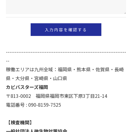
＜個人情報の開示･訂正・削除･利用停止の手続につ
いて＞
当社では、お客様の個人情報の開示･訂正･削除・利
用停止の手続を定めさせて頂いております。
ご本人である事を確認のうえ、対応させて頂きま
--------------------------------------------------------------------
す。
--
個人情報の開示･訂正･削除・利用停止の具体的手続
稼働エリアは九州全域：福岡県・熊本県・佐賀県・長崎
きにつきましては、お電話でお問合せ下さい。
県・大分県・宮崎県・山口県
カビバスターズ福岡
〒813-0002 福岡県福岡市東区下原3丁目21-14
電話番号 : 090-8159-7525
【検査機関】
一般社団法人微生物対策協会