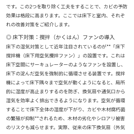
です。この2つを取り除く工夫をすることで、カビの予防
効果は格段に高まります。ここでは床下と室内、それぞ
れの改善対策をご紹介します。
◎ 床下対策：撹拌（かくはん）ファンの導入
床下の湿気対策として近年注目されているのが**「床下
撹拌機（床下用空気攪拌ファン）」の設置です。これは
床下空間にサーキュレーターのようなファンを設置し、
床下の淀んだ空気を強制的に循環させる装置です。撹拌
機によって床下隅々まで空気が動くようになると、局所
的に湿度が高止まりするのを防ぎ、換気扇や通気口から
湿気を効率よく排出できるようになります。空気が循環
することで床下全体の湿度が下がり、カビや木材腐朽菌
の繁殖が抑制**されるため、木材の劣化やシロアリ被害
のリスクも減らせます。実際、従来の床下換気扇（外気