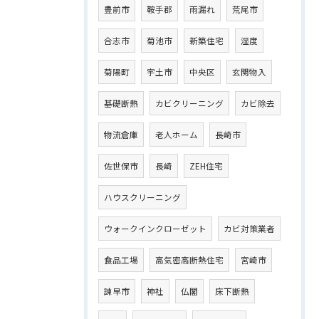
豊前市
鞍手郡
雨漏れ
荒尾市
合志市
菊池市
新築住宅
湿度
菊陽町
宇土市
中央区
玄関物入
基礎断熱
カビクリーニング
カビ除去
物流倉庫
老人ホーム
長崎市
佐世保市
長崎
ZEH住宅
ハウスクリーニング
ウォークインクローゼット
カビ対策業者
食品工場
高気密高断熱住宅
宮崎市
諫早市
神社
仏閣
床下断熱