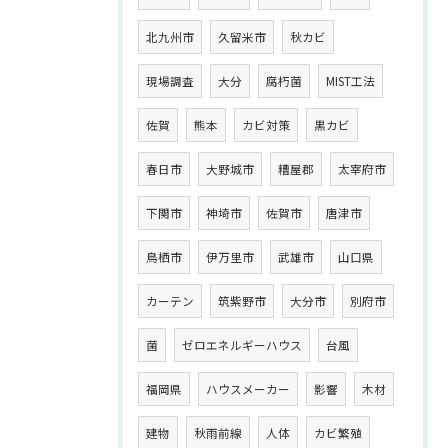
北九州市
久留米市
秋カビ
現場調査
大分
腐朽菌
MIST工法
佐賀
熊本
カビ対策
黒カビ
春日市
大野城市
糟屋郡
太宰府市
下関市
神埼市
佐賀市
唐津市
鳥栖市
伊万里市
武雄市
山口県
カーテン
筑紫野市
大分市
別府市
菌
ゼロエネルギーハウス
台風
福岡県
ハウスメーカー
影響
木材
建物
秋雨前線
人体
カビ繁殖