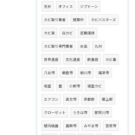
天井
オフィス
ジプトーン
カビ取り業者
建築中
カビバスターズ
カビ臭
白カビ
定期清掃
カビ取り専門業者
水虫
九州
世界遺産
文化遺産
飲食店
カビ毒
八女市
朝倉市
柳川市
福津市
和室
畳
小郡市
寝室カビ
エアコン
直方市
京都郡
築上郡
クローゼット
うきは市
那珂川市
壁内結露
嘉麻市
みやま市
宮若市