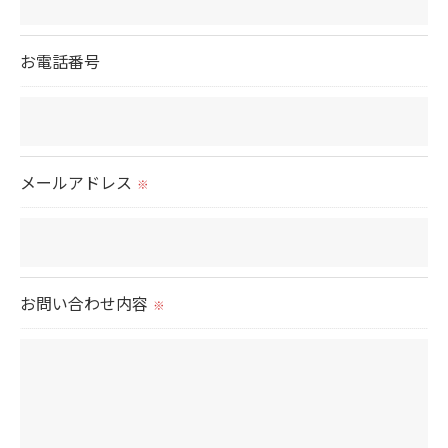
＜個人情報の委託について＞
お電話番号
当社では、利用目的の達成に必要な範囲において、
個人情報を外部に委託する場合があります。
これらの委託先に対しては個人情報保護契約等の措
置をとり、適切な監督を行います。
メールアドレス
※
＜個人情報の安全管理＞
当社では、個人情報の漏洩等がなされないよう、適
切に安全管理対策を実施します。
お問い合わせ内容
※
＜個人情報を与えなかった場合に生じる結果＞
必要な情報を頂けない場合は、それに対応した当社
のサービスをご提供できない場合がございますので
予めご了承ください。