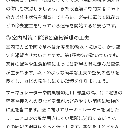
の併用も検討しましょう。また設置前に専門業者に床下
のカビ発生状況を調査してもらい、必要に応じて既存カ
ビの除去施工を行ってから運転を開始すると安心です。
◎ 室内対策：除湿と空気循環の工夫
室内でカビを防ぐ基本は湿度を60%以下に保ち、かつ空
気を滞留させないことです。第1種換気が動いていても、
家具の配置や生活動線によっては部屋の隅に淀んだ空気
が生まれます。以下のような簡単な工夫で空気の巡りを
良くし、カビの発生しにくい環境を作りましょう。
サーキュレーターや扇風機の活用
: 部屋の隅、特に北側の
壁際や押入れの奥など空気がよどみやすい箇所に積極的
に風を当てます。壁に向けてサーキュレーターを回した
り、エアコンの風が届きにくい場所に送風するだけで、
その周辺の湿度はぐっと低下します。空気を「とどめな