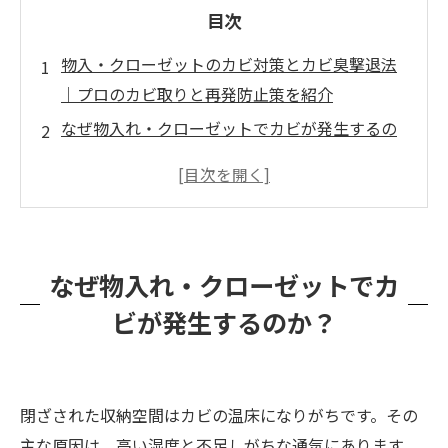
目次
物入・クローゼットのカビ対策とカビ臭撃退法
｜プロのカビ取りと再発防止策を紹介
なぜ物入れ・クローゼットでカビが発生するの
か？
カビがもたらす被害とは？衣類への影響と健康
リスク
自分でできるカビ取り方法とその限界
なぜ物入れ・クローゼットでカ
プロのカビ取りはここが違う！徹底除去と再発
ビが発生するのか？
防止策
カビバスターズ福岡の徹底カビ対策サービスと
は
閉ざされた収納空間はカビの温床になりがちです。その
快適なクローゼット環境を取り戻すために
主な原因は、高い湿度と不足しがちな通気にあります。