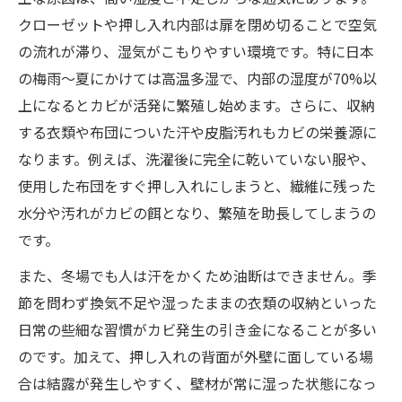
クローゼットや押し入れ内部は扉を閉め切ることで空気
の流れが滞り、湿気がこもりやすい環境です。特に日本
の梅雨～夏にかけては高温多湿で、内部の湿度が70%以
上になるとカビが活発に繁殖し始めます。さらに、収納
する衣類や布団についた汗や皮脂汚れもカビの栄養源に
なります。例えば、洗濯後に完全に乾いていない服や、
使用した布団をすぐ押し入れにしまうと、繊維に残った
水分や汚れがカビの餌となり、繁殖を助長してしまうの
です。
また、冬場でも人は汗をかくため油断はできません。季
節を問わず換気不足や湿ったままの衣類の収納といった
日常の些細な習慣がカビ発生の引き金になることが多い
のです。加えて、押し入れの背面が外壁に面している場
合は結露が発生しやすく、壁材が常に湿った状態になっ