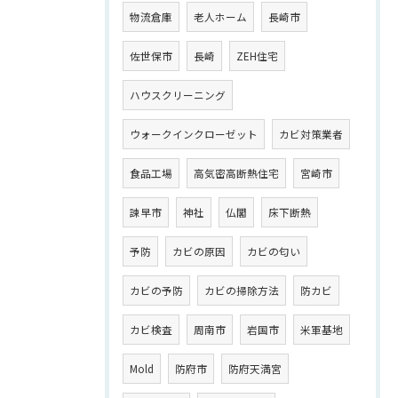
物流倉庫
老人ホーム
長崎市
佐世保市
長崎
ZEH住宅
ハウスクリーニング
ウォークインクローゼット
カビ対策業者
食品工場
高気密高断熱住宅
宮崎市
諫早市
神社
仏閣
床下断熱
予防
カビの原因
カビの匂い
カビの予防
カビの掃除方法
防カビ
カビ検査
周南市
岩国市
米軍基地
Mold
防府市
防府天満宮