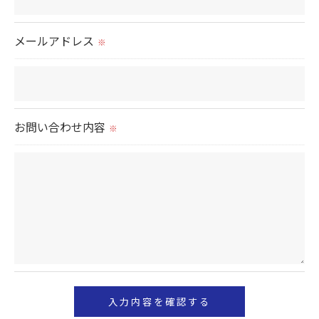
これらの委託先に対しては個人情報保護契約等の措
置をとり、適切な監督を行います。
メールアドレス
※
＜個人情報の安全管理＞
当社では、個人情報の漏洩等がなされないよう、適
切に安全管理対策を実施します。
お問い合わせ内容
※
＜個人情報を与えなかった場合に生じる結果＞
必要な情報を頂けない場合は、それに対応した当社
のサービスをご提供できない場合がございますので
予めご了承ください。
＜個人情報の開示･訂正・削除･利用停止の手続につ
いて＞
当社では、お客様の個人情報の開示･訂正･削除・利