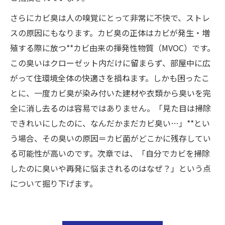
さらにカビ臭は人の嗅覚にとって非常に不快で、ストレ
スの原因にもなります。カビ臭の正体はカビが発生・増
殖する際に放つ**カビ由来の揮発性物質（MVOC）です。
この臭いはクローゼット内だけに留まらず、部屋中に広
がって住環境全体の快適さを損ねます。しかも困ったこ
とに、一度カビ臭が染み付いた建材や衣類から臭いを完
全に消し去るのは容易ではありません。「見た目は掃除
できれいにしたのに、なんだかまだカビ臭い…」**とい
う場合、その臭いの原因＝カビ菌がどこかに残存してい
る可能性が高いのです。次章では、「自分でカビを掃除
したのに臭いや再発に悩まされるのはなぜ？」という点
について掘り下げます。