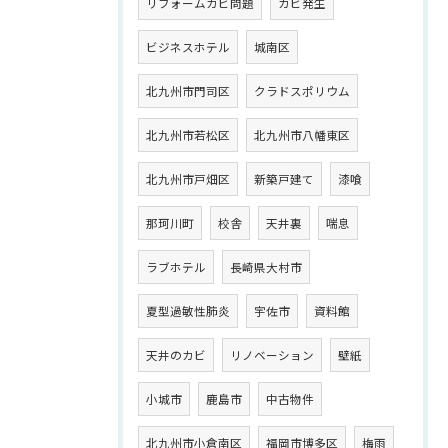
リフォームカビ問題
カビ発生
ビジネスホテル
城南区
北九州市門司区
クラドスポリウム
北九州市若松区
北九州市八幡東区
北九州市戸畑区
新築戸建て
漆喰
那珂川町
校舎
天井裏
喘息
ラブホテル
長崎県大村市
夏型過敏性肺炎
宇佐市
資料館
天井のカビ
リノベーション
壁紙
小城市
鹿島市
中古物件
北九州市小倉南区
福岡市博多区
梅雨