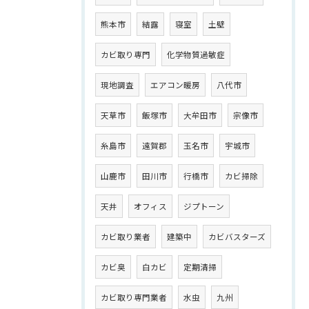
熊本市
結露
寝室
土壁
カビ取り専門
化学物質過敏症
現地調査
エアコン暖房
八代市
天草市
飯塚市
大牟田市
宗像市
糸島市
遠賀郡
玉名市
宇城市
山鹿市
田川市
行橋市
カビ掃除
天井
オフィス
ジプトーン
カビ取り業者
建築中
カビバスターズ
カビ臭
白カビ
定期清掃
カビ取り専門業者
水虫
九州