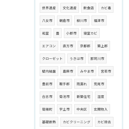
世界遺産
文化遺産
飲食店
カビ毒
八女市
朝倉市
柳川市
福津市
和室
畳
小郡市
寝室カビ
エアコン
直方市
京都郡
築上郡
クローゼット
うきは市
那珂川市
壁内結露
嘉麻市
みやま市
宮若市
豊前市
鞍手郡
雨漏れ
荒尾市
合志市
菊池市
新築住宅
湿度
菊陽町
宇土市
中央区
玄関物入
基礎断熱
カビクリーニング
カビ除去