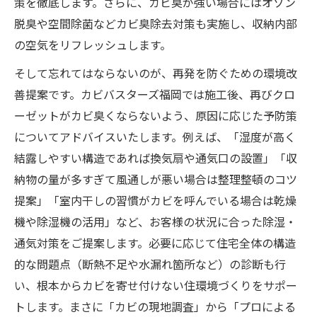
策を徹底します。さらに、カビ臭が強い場合にはオゾン
脱臭や空間除菌などカビ臭除去対策も実施し、収納内部
の空気をリフレッシュします。
そして忘れてはならないのが、再発を防ぐための環境改
善提案です。カビバスターズ福岡では施工後、再びクロ
ーゼットがカビ臭くならないよう、原因に応じた予防策
についてアドバイスいたします。例えば、「湿度が高く
結露しやすい構造であれば換気扇や通気口の設置」「収
納物の量が多すぎて風通しが悪い場合は整理整頓のコツ
提案」「室内干しの習慣がカビを呼んでいる場合は乾燥
機や除湿機の活用」など、お客様の状況に合った除湿・
通気対策をご提案します。必要に応じて住宅全体の構造
的な問題点（断熱不足や水漏れ箇所など）の診断も行
い、根本からカビを寄せ付けない住環境づくりをサポー
トします。まさに「カビの現地調査」から「プロによる