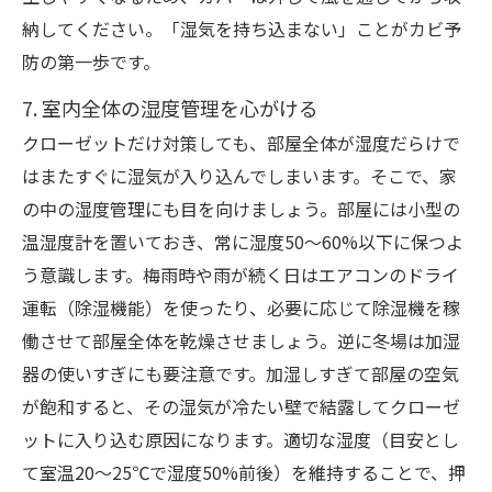
納してください。「湿気を持ち込まない」ことがカビ予
防の第一歩です。
7. 室内全体の湿度管理を心がける
クローゼットだけ対策しても、部屋全体が湿度だらけで
はまたすぐに湿気が入り込んでしまいます。そこで、家
の中の湿度管理にも目を向けましょう。部屋には小型の
温湿度計を置いておき、常に湿度50～60%以下に保つよ
う意識します。梅雨時や雨が続く日はエアコンのドライ
運転（除湿機能）を使ったり、必要に応じて除湿機を稼
働させて部屋全体を乾燥させましょう。逆に冬場は加湿
器の使いすぎにも要注意です。加湿しすぎて部屋の空気
が飽和すると、その湿気が冷たい壁で結露してクローゼ
ットに入り込む原因になります。適切な湿度（目安とし
て室温20～25℃で湿度50%前後）を維持することで、押