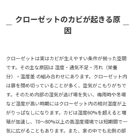
予防のための実践的カビ対策7選
再発させないためのアドバイス
クローゼットのカビが起きる原
カビバスターズ福岡に相談すべきタイミング
因
まとめ
クローゼットは実はカビが生えやすい条件が揃った空間
です。その主な原因は 湿度・通気不足・汚れ（栄養
分）・温度差 の組み合わせにあります。クローゼット内
は扉を閉め切っていることが多く、空気がこもりがちで
す。そのため内部の湿気が逃げ場を失い、梅雨時や冬場
など湿度が高い時期にはクローゼット内の相対湿度が上
がりっぱなしになります。カビは湿度60%を超えると増
殖が加速し、70～80%以上の高湿度環境では短期間で一
気に広がることもあります。また、家の中でも北側の部