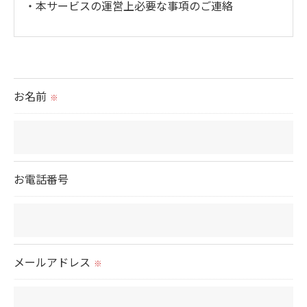
・本サービスの運営上必要な事項のご連絡
＜個人情報の提供について＞
当社ではお客様の同意を得た場合または法令に定め
られた場合を除き、
お名前
※
取得した個人情報を第三者に提供することはいたし
ません。
＜個人情報の委託について＞
お電話番号
当社では、利用目的の達成に必要な範囲において、
個人情報を外部に委託する場合があります。
これらの委託先に対しては個人情報保護契約等の措
置をとり、適切な監督を行います。
メールアドレス
※
＜個人情報の安全管理＞