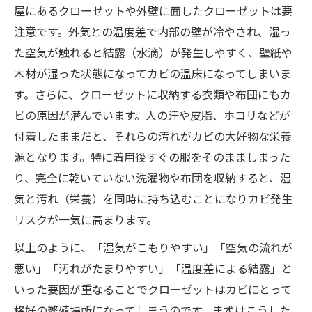
屋にあるクローゼットや外壁に面したクローゼットは要
注意です。外気との温度差で内部の壁が冷やされ、湿っ
た空気が触れると結露（水滴）が発生しやすく、壁紙や
木材が湿った状態になってカビの温床になってしまいま
す。さらに、クローゼットに収納する衣類や布団にもカ
ビの原因が潜んでいます。人の汗や皮脂、ホコリなどが
付着したままだと、それらの汚れがカビの大好物な栄養
源となります。特に着用後すぐの服をそのまましまった
り、完全に乾いていない洗濯物や布団を収納すると、湿
気と汚れ（栄養）を同時に持ち込むことになりカビ発生
リスクが一気に高まります。
以上のように、「湿気がこもりやすい」「空気の流れが
悪い」「汚れがたまりやすい」「温度差による結露」と
いった要因が重なることでクローゼットはカビにとって
格好の繁殖場所になってしまうのです。まずはこうした