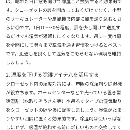
は、晴れた日に窓も開けて部屋ごと換気すると効果的で
す。クローゼットの扉を開放しておくだけでなく、小型
のサーキュレーターや扇風機で内部に風を送り込むとさ
らに◎です。1日10～30分程度、扉を少し開けて送風す
るだけでも湿気が滞留しにくくなります。週に一度は扉
を全開にして隅々まで空気を通す習慣をつけるとベスト
です。風通しを良くして湿気をこもらせない環境を維持
しましょう。
2. 湿度を下げる除湿アイテムを活用する
クローゼット内の湿度対策には、市販の除湿剤や除湿機
が役立ちます。ホームセンターなどで売っている置き型
除湿剤（水取りぞうさん等）や吊るすタイプの湿気取り
をクローゼットの隅や奥に配置しましょう。湿気がたま
りやすい四隅に置くと効果的です。除湿剤は使いっぱな
しにせず、吸湿が飽和する前に新しいものと交換してく