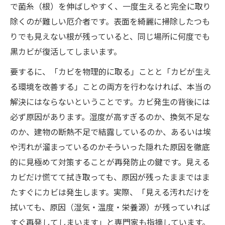
で菌糸（根）を伸ばしやすく、一度生えると完全に取り
除くのが難しい厄介者です。表面を綺麗に掃除したつも
りでも見えない根が残っていると、同じ場所に何度でも
黒カビが復活してしまいます。
要するに、「カビを物理的に取る」ことと「カビが生え
る環境を改善する」ことの両方を行わなければ、本当の
解決にはならないということです。カビ発生の背後には
必ず原因があります。湿度が高すぎるのか、換気不足な
のか、建物の断熱不足で結露しているのか、あるいは埃
や汚れが溜まっているのか――そういった隠れた原因を徹底
的に見極めて対策することが再発防止の鍵です。見える
カビだけ慌てて拭き取っても、原因が残ったままではま
たすぐにカビは発生します。実際、「見える汚れだけを
拭いても、原因（湿気・温度・栄養源）が残っていれば
すぐ再発してしまいます」と専門家も指摘しています。