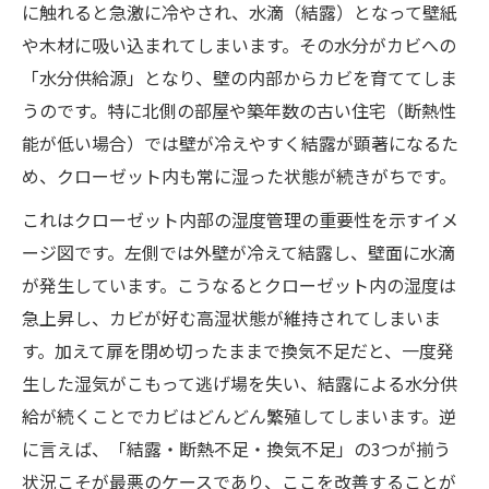
に触れると急激に冷やされ、水滴（結露）となって壁紙
や木材に吸い込まれてしまいます。その水分がカビへの
「水分供給源」となり、壁の内部からカビを育ててしま
うのです。特に北側の部屋や築年数の古い住宅（断熱性
能が低い場合）では壁が冷えやすく結露が顕著になるた
め、クローゼット内も常に湿った状態が続きがちです。
これはクローゼット内部の湿度管理の重要性を示すイメ
ージ図です。左側では外壁が冷えて結露し、壁面に水滴
が発生しています。こうなるとクローゼット内の湿度は
急上昇し、カビが好む高湿状態が維持されてしまいま
す。加えて扉を閉め切ったままで換気不足だと、一度発
生した湿気がこもって逃げ場を失い、結露による水分供
給が続くことでカビはどんどん繁殖してしまいます。逆
に言えば、「結露・断熱不足・換気不足」の3つが揃う
状況こそが最悪のケースであり、ここを改善することが