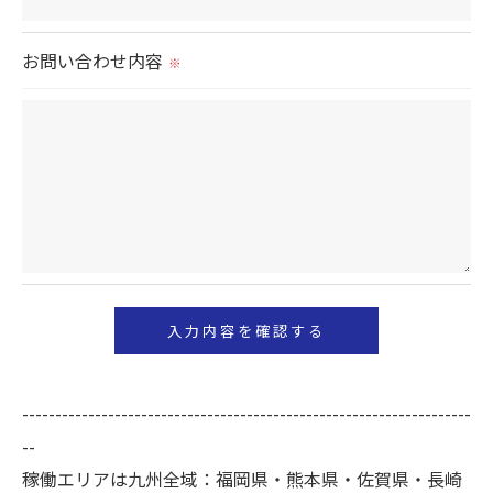
当社では、個人情報の漏洩等がなされないよう、適
切に安全管理対策を実施します。
お問い合わせ内容
※
＜個人情報を与えなかった場合に生じる結果＞
必要な情報を頂けない場合は、それに対応した当社
のサービスをご提供できない場合がございますので
予めご了承ください。
＜個人情報の開示･訂正・削除･利用停止の手続につ
いて＞
当社では、お客様の個人情報の開示･訂正･削除・利
用停止の手続を定めさせて頂いております。
ご本人である事を確認のうえ、対応させて頂きま
--------------------------------------------------------------------
す。
--
個人情報の開示･訂正･削除・利用停止の具体的手続
稼働エリアは九州全域：福岡県・熊本県・佐賀県・長崎