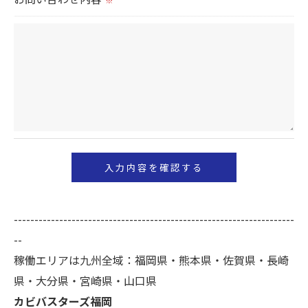
※
＜個人情報を与えなかった場合に生じる結果＞
必要な情報を頂けない場合は、それに対応した当社
のサービスをご提供できない場合がございますので
予めご了承ください。
＜個人情報の開示･訂正・削除･利用停止の手続につ
いて＞
当社では、お客様の個人情報の開示･訂正･削除・利
用停止の手続を定めさせて頂いております。
ご本人である事を確認のうえ、対応させて頂きま
--------------------------------------------------------------------
す。
--
個人情報の開示･訂正･削除・利用停止の具体的手続
稼働エリアは九州全域：福岡県・熊本県・佐賀県・長崎
きにつきましては、お電話でお問合せ下さい。
県・大分県・宮崎県・山口県
カビバスターズ福岡