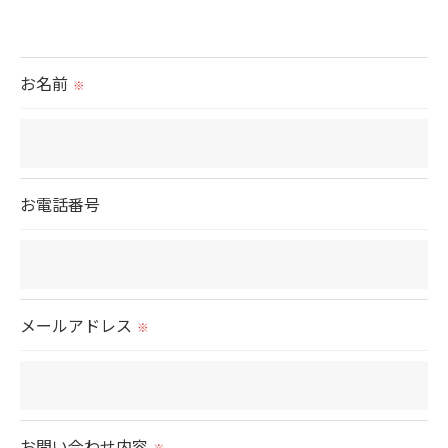
＜個人情報の提供について＞
当社ではお客様の同意を得た場合または法令に定め
られた場合を除き、
お名前
※
取得した個人情報を第三者に提供することはいたし
ません。
＜個人情報の委託について＞
お電話番号
当社では、利用目的の達成に必要な範囲において、
個人情報を外部に委託する場合があります。
これらの委託先に対しては個人情報保護契約等の措
置をとり、適切な監督を行います。
メールアドレス
※
＜個人情報の安全管理＞
当社では、個人情報の漏洩等がなされないよう、適
切に安全管理対策を実施します。
お問い合わせ内容