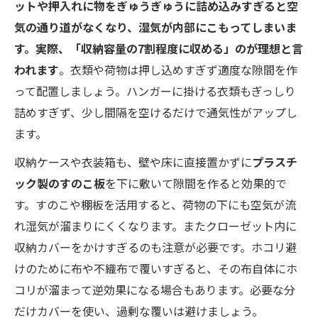
ットや押入れに物をぎゅうぎゅうに詰め込みすぎると空
気の通り道がなくなり、湿気が内部にこもってしまいま
す。実際、「収納容量の7割程度に収める」のが理想と言
われます
。衣類や荷物は押し込めすぎず適度な隙間を作
って配置しましょう。ハンガーに掛ける衣類もぎっしり
詰めすぎず、少し間隔を空けるだけで通気性がアップし
ます。
収納ケースや衣装箱も、壁や床に直接置かずに
プラスチ
ック製のすのこ板
を下に敷いて隙間を作ると効果的で
す。すのこや棚板を活用すると、荷物の下にも空気が流
れ湿気が溜まりにくくなります。またクローゼット内に
収納カバーをかけすぎるのも注意が必要です。ホコリ避
けのために布や不織布で覆いすぎると、その布自体にホ
コリが溜まって逆効果になる場合もあります。必要な分
だけカバーを使い、過剰な覆いは避けましょう。