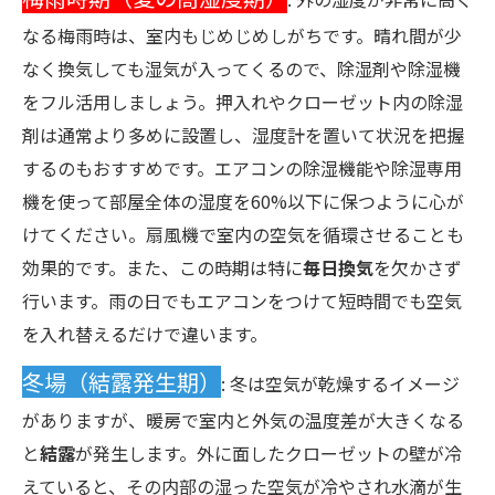
なる梅雨時は、室内もじめじめしがちです。晴れ間が少
なく換気しても湿気が入ってくるので、除湿剤や除湿機
をフル活用しましょう。押入れやクローゼット内の除湿
剤は通常より多めに設置し、湿度計を置いて状況を把握
するのもおすすめです。エアコンの除湿機能や除湿専用
機を使って部屋全体の湿度を60%以下に保つように心が
けてください。扇風機で室内の空気を循環させることも
効果的です。また、この時期は特に
毎日換気
を欠かさず
行います。雨の日でもエアコンをつけて短時間でも空気
を入れ替えるだけで違います。
冬場（結露発生期）
: 冬は空気が乾燥するイメージ
がありますが、暖房で室内と外気の温度差が大きくなる
と
結露
が発生します。外に面したクローゼットの壁が冷
えていると、その内部の湿った空気が冷やされ水滴が生