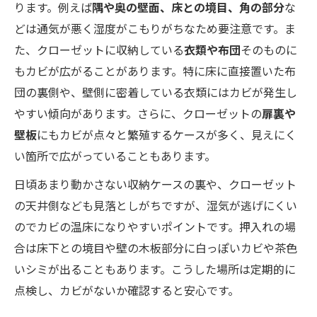
ります。例えば
隅や奥の壁面、床との境目、角の部分
な
どは通気が悪く湿度がこもりがちなため要注意です。ま
た、クローゼットに収納している
衣類や布団
そのものに
もカビが広がることがあります。特に床に直接置いた布
団の裏側や、壁側に密着している衣類にはカビが発生し
やすい傾向があります。さらに、クローゼットの
扉裏や
壁板
にもカビが点々と繁殖するケースが多く、見えにく
い箇所で広がっていることもあります。
日頃あまり動かさない収納ケースの裏や、クローゼット
の天井側なども見落としがちですが、湿気が逃げにくい
のでカビの温床になりやすいポイントです。押入れの場
合は床下との境目や壁の木板部分に白っぽいカビや茶色
いシミが出ることもあります。こうした場所は定期的に
点検し、カビがないか確認すると安心です。