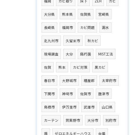
福岡
カビ取り
床下
ZEH
カビ
大分県
熊本県
佐賀県
宮崎県
長崎県
福岡市
カビ問題
漏水
北九州市
久留米市
秋カビ
現場調査
大分
腐朽菌
MIST工法
佐賀
熊本
カビ対策
黒カビ
春日市
大野城市
糟屋郡
太宰府市
下関市
神埼市
佐賀市
唐津市
鳥栖市
伊万里市
武雄市
山口県
カーテン
筑紫野市
大分市
別府市
菌
ゼロエネルギーハウス
台風