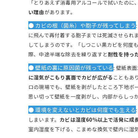
「とりあえず消毒用アルコールで拭いたのに
い理由
があります。
● カビの根（菌糸）や胞子が残ってしまう
に飛んで再付着する胞子までは死滅させられ
してしまうのです。「しつこい黒カビを何度
際、中途半端な除去を繰り返すと
耐性を持っ
● 壁紙の裏に原因菌が残っている
: 壁紙
に湿気がこもり裏面でカビが広がる
こともあ
ロの現場でも、壁紙を剥がしたところ下地ボ
思い切って壁紙を一度剥がし、内部からしっ
● 環境を変えないとカビは何度でも生える
しまいます。
カビは湿度60%以上で活発に成
室内湿度を下げる、こまめな換気で壁内に湿