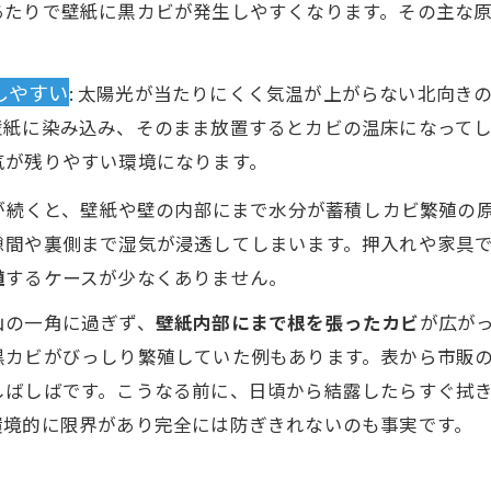
あたりで壁紙に黒カビが発生しやすくなります。その主な
しやすい
: 太陽光が当たりにくく気温が上がらない北向き
壁紙に染み込み、そのまま放置するとカビの温床になって
気が残りやすい環境になります。
状態が続くと、壁紙や壁の内部にまで水分が蓄積しカビ繁殖
隙間や裏側まで湿気が浸透してしまいます。押入れや家具
殖
するケースが少なくありません。
山の一角に過ぎず、
壁紙内部にまで根を張ったカビ
が広が
黒カビがびっしり繁殖していた例もあります。表から市販
しばしばです。こうなる前に、日頃から結露したらすぐ拭
環境的に限界があり完全には防ぎきれないのも事実です。