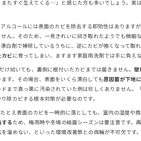
、またすぐ生えてくる…」と感じた方も多いでしょう。実
: アルコールには表面のカビを除去する即効性はあります
ません。そのため、一見きれいに拭き取れたようでも微細
も漂白剤で掃除しているうちに、逆にカビが強くなって取
たカビ
に育ってしまい、ますます家庭用洗剤では手に負え
表面だけ拭いても、裏側に根付いたカビまでは届きません。
壁
ります。その場合、表面をいくら漂白しても
原因菌が下地
ードまで真っ黒に汚染されていた例は珍しくありません。
かり除カビする根本対策が必要なのです。
: たとえ表面のカビを一時的に落としても、室内の湿度や
長する
ため、梅雨時や冬場の結露シーズンは要注意です。
気を溜めない、といった環境改善策との両輪が不可欠です