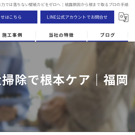
自力では落ちない壁紙カビをゼロへ｜結露原因から根まで取るプロの手順
わせはこちら
LINE公式アカウントでお問合せ
施工事例
当社の特徴
ブログ
カビ除去
防カビ
大掃除で根本ケア｜福岡
カビ専門
ZEH住宅
カビ検査