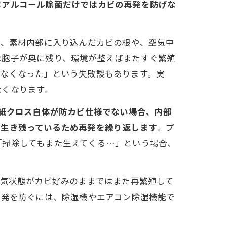
は
アルコール除菌だけではカビの再発を防げな
が、素材内部に入り込んだカビの根や、空気中
な胞子が奥に残り、環境が整えばまたすぐ繁殖
れなくなった」という失敗談もあります。実
なくなります。
紙クロス自体が防カビ仕様でない場合、内部
に生き残っているため再発を繰り返します
。プ
「掃除してもまた生えてくる…」という場合、
換気状態がカビ好みのままではまた再繁殖して
再発を防ぐには、除湿機やエアコン除湿機能で
。