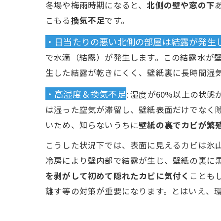
冬場や梅雨時期になると、
北側の壁や窓の下
こもる
換気不足
です。
・日当たりの悪い北側の部屋は結露が発生
で水滴（結露）が発生します。この結露水が
生した結露が乾きにくく、壁紙裏に長時間湿
・高湿度＆換気不足
: 湿度が60%以上の
は湿った空気が滞留し、壁紙表面だけでなく
いため、知らないうちに
壁紙の裏でカビが繁
こうした状況下では、表面に見えるカビは氷
冷房により壁内部で結露が生じ、壁紙の裏に
を剥がして初めて隠れたカビに気付く
ことも
離す等の対策が重要になります。とはいえ、