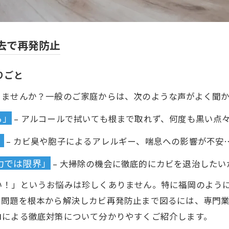
去で再発防止
りごと
りませんか？一般のご家庭からは、次のような声がよく聞か
る」
– アルコールで拭いても根まで取れず、何度も黒い点
」
– カビ臭や胞子によるアレルギー、喘息への影響が不安
力では限界」
– 大掃除の機会に徹底的にカビを退治した
い！」というお悩みは珍しくありません。特に福岡のよう
ビ問題を根本から解決しカビ再発防止まで図るには、専門
ロによる徹底対策について分かりやすくご紹介します。