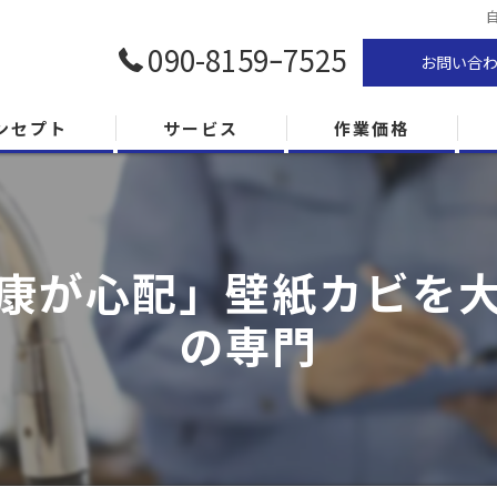
090-8159ｰ7525
お問い合
ンセプト
サービス
作業価格
康が心配」壁紙カビを
の専門