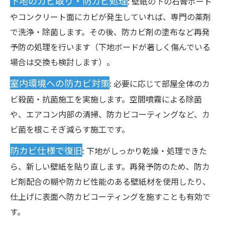
下地のカビ取り・防カビ処理
: 壁紙の下の石膏ボード
やコンクリート面にカビが発生していれば、専門の薬剤
で洗浄・除菌します。その後、防カビ剤の塗布など再発
予防の処理を行います（下地ボードが著しく傷んでいる
場合は交換も検討します）。
室内環境への防カビ対策
: 必要に応じて部屋全体のカ
ビ殺菌・抗菌施工を実施します。空間噴霧による除菌
や、エアコン内部の清掃、防カビコーティングなど、カ
ビ菌を根こそぎ減らす施工です。
防カビ仕様で復旧
: 下地がしっかり乾燥・処理できた
ら、新しい壁紙を貼り直します。再発予防のため、防カ
ビ剤配合の糊や防カビ性能のある壁紙材を使用したり、
仕上げに表面へ防カビコーティングを施すことも有効で
す。