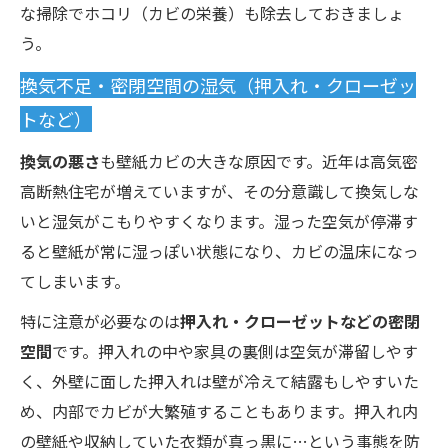
な掃除でホコリ（カビの栄養）も除去しておきましょ
う。
換気不足・密閉空間の湿気（押入れ・クローゼッ
トなど）
換気の悪さ
も壁紙カビの大きな原因です。近年は高気密
高断熱住宅が増えていますが、その分意識して換気しな
いと湿気がこもりやすくなります。湿った空気が停滞す
ると壁紙が常に湿っぽい状態になり、カビの温床になっ
てしまいます。
特に注意が必要なのは
押入れ・クローゼットなどの密閉
空間
です。押入れの中や家具の裏側は空気が滞留しやす
く、外壁に面した押入れは壁が冷えて結露もしやすいた
め、内部でカビが大繁殖することもあります。押入れ内
の壁紙や収納していた衣類が真っ黒に…という事態を防