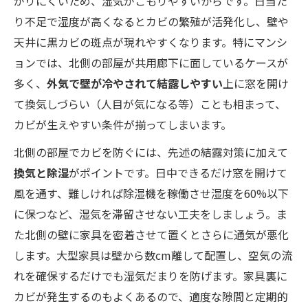
がりにくいため、湿気がこもりやすいからです。日当た
り不足で湿度が高くなるとカビの繁殖が活発化し、壁や
天井に黒カビの斑点が現れやすくなります。特にマンシ
ョンでは、北側の部屋が共用廊下に面しているケースが
多く、
外気で壁が冷やされて結露しやすい
上に窓を開け
て換気しづらい（人目が気になる等）ことも相まって、
カビが生えやすい条件が揃ってしまいます。
北側の部屋でカビを防ぐには、先述の結露対策に加えて
換気と除湿
がポイントです。日中できるだけ窓を開けて
風を通す、難しければ除湿機を稼働させ湿度を60%以下
に保つなど、湿気を滞留させない工夫をしましょう。ま
た北側の壁に家具を密着させて置くとさらに通気が悪化
します。大型家具は壁から数cm離して配置し、空気の流
れを確保するだけでも湿気だまりを防げます。家具裏に
カビが発生するのもよくあるので、適度な隙間と定期的