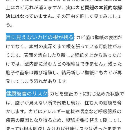
上はカビ汚れが消えますが、実は
カビ問題の本質的な解
決にはなっていません
。その理由を詳しく見てみましょ
う。
目に見えないカビの根が残る
: カビ菌は壁紙の表面だ
けでなく、素材の奥深くまで根を張っている可能性があ
ります。表面を漂白したり新しい壁紙を上から貼っただ
けでは、壁内部に潜むカビの根絶はできません。残った
胞子や菌糸は再び増殖し、結局新しい壁紙にもカビが再
発してしまう恐れがあります。
健康被害のリスク
: カビを壁紙の下に封じ込めた状態で
は、胞子が見えない所で飛散し続け、住む人の健康を脅
かします。カビはアレルギー症状や喘息など呼吸器系の
疾患の原因となり得るため、壁紙を張り替えて隠してし
まっても根本解決しなければ健康リスクは残ったままで