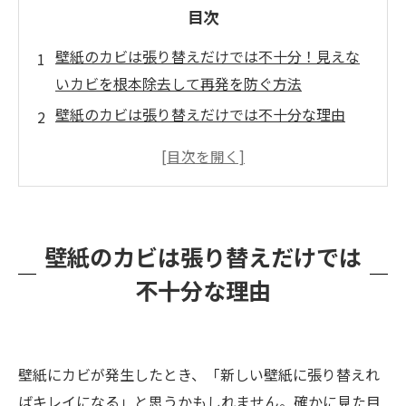
目次
壁紙のカビは張り替えだけでは不十分！見えな
いカビを根本除去して再発を防ぐ方法
壁紙のカビは張り替えだけでは不十分な理由
壁紙裏のカビ除去が欠かせない理由
壁紙にカビが生える根本原因とは？
北側の壁がカビやすい理由
再発しないカビ対策：根本的な予防策を講じよ
壁紙のカビは張り替えだけでは
う
不十分な理由
カビバスターズ福岡なら壁紙カビを根本から解
決！
お問い合わせ・ご相談はお気軽にどうぞ
壁紙にカビが発生したとき、「新しい壁紙に張り替えれ
ばキレイになる」と思うかもしれません。確かに見た目