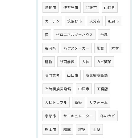
鳥栖市
伊万里市
武雄市
山口県
カーテン
筑紫野市
大分市
別府市
菌
ゼロエネルギーハウス
台風
福岡県
ハウスメーカー
影響
木材
建物
秋雨前線
人体
カビ繁殖
専門業者
山口市
高気密高断熱
24時間換気設備
中津市
工務店
カビトラブル
新築
リフォーム
宇部市
サーキュレーター
冬のカビ
熊本市
結露
寝室
土壁