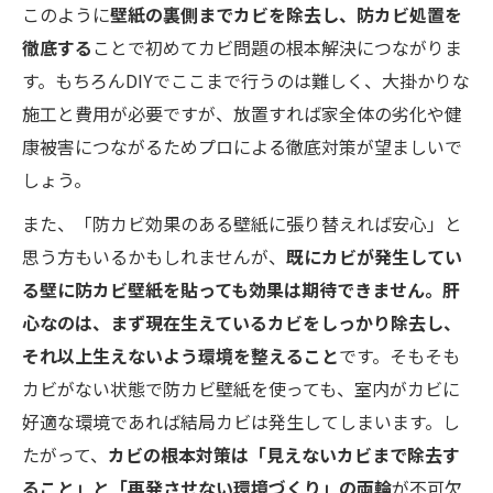
このように
壁紙の裏側までカビを除去し、防カビ処置を
徹底する
ことで初めてカビ問題の根本解決につながりま
す。もちろんDIYでここまで行うのは難しく、大掛かりな
施工と費用が必要ですが、放置すれば家全体の劣化や健
康被害につながるためプロによる徹底対策が望ましいで
しょう。
また、「防カビ効果のある壁紙に張り替えれば安心」と
思う方もいるかもしれませんが、
既にカビが発生してい
る壁に防カビ壁紙を貼っても効果は期待できません。肝
心なのは、まず現在生えているカビをしっかり除去し、
それ以上生えないよう環境を整えること
です。そもそも
カビがない状態で防カビ壁紙を使っても、室内がカビに
好適な環境であれば結局カビは発生してしまいます。し
たがって、
カビの根本対策は「見えないカビまで除去す
ること」と「再発させない環境づくり」の両輪
が不可欠