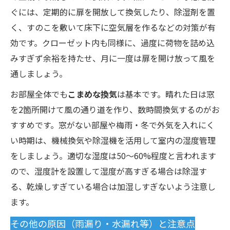
ぐには、定期的に扉を開放して換気したり、除湿剤を置
く、すのこを敷いて床下に空気層を作るなどの対策が有
効です。クローゼット内も同様に、過度に荷物を詰め込
みすぎず余裕を持たせ、月に一度は扉を開け放って風を
通しましょう。
お部屋全体でも
こまめな換気
は基本です。晴れた日は窓
を2箇所開けて風の通り道を作り、数時間換気するのがお
すすめです。窓がない部屋や梅雨・冬で外気を入れにく
い時期は、機械換気や除湿機を活用して室内の湿度管理
をしましょう。適切な湿度は50〜60%程度と言われます
ので、湿度計を設置して湿度が高すぎる場合は除湿す
る、乾燥しすぎている場合は加湿しすぎないよう注意し
ます。
その他の原因（雨漏り・水漏れ等）と注意点