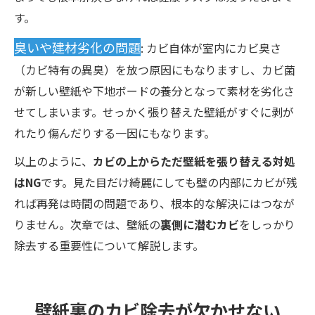
す。
臭いや建材劣化の問題
: カビ自体が室内にカビ臭さ
（カビ特有の異臭）を放つ原因にもなりますし、カビ菌
が新しい壁紙や下地ボードの養分となって素材を劣化さ
せてしまいます。せっかく張り替えた壁紙がすぐに剥が
れたり傷んだりする一因にもなります。
以上のように、
カビの上からただ壁紙を張り替える対処
はNG
です。見た目だけ綺麗にしても壁の内部にカビが残
れば再発は時間の問題であり、根本的な解決にはつなが
りません。次章では、壁紙の
裏側に潜むカビ
をしっかり
除去する重要性について解説します。
壁紙裏のカビ除去が欠かせない