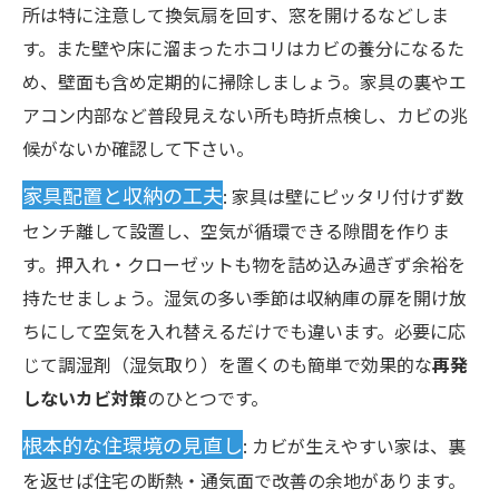
所は特に注意して換気扇を回す、窓を開けるなどしま
す。また壁や床に溜まったホコリはカビの養分になるた
め、壁面も含め定期的に掃除しましょう。家具の裏やエ
アコン内部など普段見えない所も時折点検し、カビの兆
候がないか確認して下さい。
家具配置と収納の工夫
: 家具は壁にピッタリ付けず数
センチ離して設置し、空気が循環できる隙間を作りま
す。押入れ・クローゼットも物を詰め込み過ぎず余裕を
持たせましょう。湿気の多い季節は収納庫の扉を開け放
ちにして空気を入れ替えるだけでも違います。必要に応
じて調湿剤（湿気取り）を置くのも簡単で効果的な
再発
しないカビ対策
のひとつです。
根本的な住環境の見直し
: カビが生えやすい家は、裏
を返せば住宅の断熱・通気面で改善の余地があります。