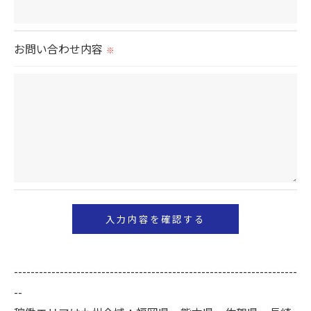
当社では、個人情報の漏洩等がなされないよう、適
切に安全管理対策を実施します。
お問い合わせ内容
※
＜個人情報を与えなかった場合に生じる結果＞
必要な情報を頂けない場合は、それに対応した当社
のサービスをご提供できない場合がございますので
予めご了承ください。
＜個人情報の開示･訂正・削除･利用停止の手続につ
いて＞
当社では、お客様の個人情報の開示･訂正･削除・利
用停止の手続を定めさせて頂いております。
ご本人である事を確認のうえ、対応させて頂きま
--------------------------------------------------------------------
す。
--
個人情報の開示･訂正･削除・利用停止の具体的手続