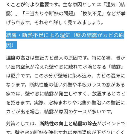
くことが何より重要
です。主な原因としては「湿気（結
露）」「日当たりや断熱の問題」「換気不足」などが挙
げられます。それぞれ詳しく見てみましょう。
結露・断熱不足による湿気（壁の結露がカビの原
因）
湿度の高さ
は壁紙カビ最大の原因です。特に冬場、暖か
い室内空気が冷えた壁や窓に触れて水滴となる「結露」
は厄介です。この水分が壁紙に染み込み、カビの温床に
なります。断熱性能の低い外壁や単板ガラスの窓がある
家では、壁や窓に結露が発生しやすく、放置するとカビ
を招きます。実際、窓枠まわりや北側外壁沿いの壁紙に
カビが出る場合、結露が原因のケースが多いです。
対策としては、
断熱性の向上と結露の除去
がポイントで
す。壁や窓の断熱を強化すれば表面温度が下がりにくく