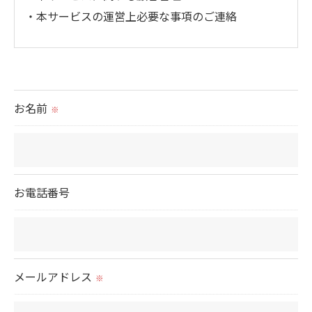
・本サービスの運営上必要な事項のご連絡
＜個人情報の提供について＞
当社ではお客様の同意を得た場合または法令に定め
られた場合を除き、
お名前
※
取得した個人情報を第三者に提供することはいたし
ません。
＜個人情報の委託について＞
お電話番号
当社では、利用目的の達成に必要な範囲において、
個人情報を外部に委託する場合があります。
これらの委託先に対しては個人情報保護契約等の措
置をとり、適切な監督を行います。
メールアドレス
※
＜個人情報の安全管理＞