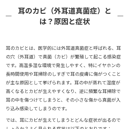
空気中のカビが及ぼす健康リスク
耳のカビ（外耳道真菌症）と
住宅のカビ対策はプロにおまかせ！カビバスタ
は？原因と症状
ーズ福岡へ相談を
耳のカビとは、医学的には外耳道真菌症と呼ばれる、耳
の穴（外耳道）で真菌（カビ）が繁殖して起こる感染症
です。高温多湿な環境で発生しやすく、特にイヤホンの
長時間使用や耳掃除のしすぎで耳の皮膚に傷がつくこと
が主な原因として挙げられます。耳の中が蒸れて湿度が
高くなるとカビが生えやすくなり、逆に頻繁な耳掃除で
耳の中を傷つけてしまうと、その小さな傷から真菌が入
り込み感染してしまうのです。
では、耳にカビが生えてしまうとどんな症状が出るので
しょうか？よく見られる症状は以下のとおりです：