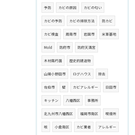
予防
カビの原因
カビの匂い
カビの予防
カビの掃除方法
防カビ
カビ検査
周南市
岩国市
米軍基地
Mold
防府市
防府天満宮
木材腐朽菌
歴史的建造物
山陽小野田市
ログハウス
除去
佐伯市
壁
カビアレルギー
日田市
キッチン
八幡西区
事務所
北九州市八幡西区
福岡市南区
喫煙所
咳
小倉南区
カビ業者
アレルギー