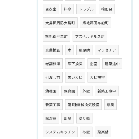
更衣室
料亭
トラブル
檜風呂
大島郡周防大島町
熊毛郡田布施町
熊毛郡平生町
アスペルギルス症
真菌検査
木
膠原病
マラセチア
老舗旅館
床下換気
浴室
建築途中
引渡し前
黒いカビ
カビ被害
幼稚園
保育園
外壁
新築工事中
新築工事
第1種機械換気設備
悪臭
除湿器
部屋
塗り壁
システムキッチン
砂壁
聚楽壁