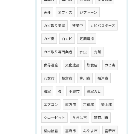
天井
オフィス
ジプトーン
カビ取り業者
建築中
カビバスターズ
カビ臭
白カビ
定期清掃
カビ取り専門業者
水虫
九州
世界遺産
文化遺産
飲食店
カビ毒
八女市
朝倉市
柳川市
福津市
和室
畳
小郡市
寝室カビ
エアコン
直方市
京都郡
築上郡
クローゼット
うきは市
那珂川市
壁内結露
嘉麻市
みやま市
宮若市