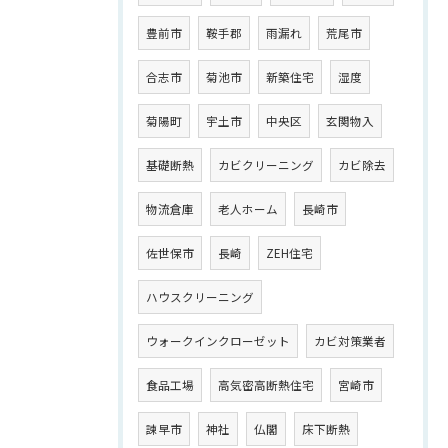
豊前市
鞍手郡
雨漏れ
荒尾市
合志市
菊池市
新築住宅
湿度
菊陽町
宇土市
中央区
玄関物入
基礎断熱
カビクリーニング
カビ除去
物流倉庫
老人ホーム
長崎市
佐世保市
長崎
ZEH住宅
ハウスクリーニング
ウォークインクローゼット
カビ対策業者
食品工場
高気密高断熱住宅
宮崎市
諫早市
神社
仏閣
床下断熱