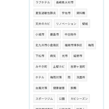
ラブホテル
長崎県大村市
夏型過敏性肺炎
宇佐市
資料館
天井のカビ
リノベーション
壁紙
小城市
鹿島市
中古物件
北九州市小倉南区
福岡市博多区
梅雨
下松市
病気
光市
嬉野市
みやき町
土壁カビ
吉野ヶ里町
ホテル
梅雨対策
雨
洗面所
台風対策
健康被害
旅館
スポーツジム
公園
カビシーズン