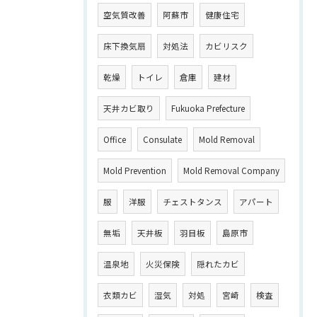
空気質改善
阿蘇市
健康住宅
床下換気扇
対処法
カビリスク
乾燥
トイレ
倉庫
建材
天井カビ取り
Fukuoka Prefecture
Office
Consulate
Mold Removal
Mold Prevention
Mold Removal Company
服
洋服
チェストタンス
アパート
無垢
天井板
羽目板
島原市
温泉地
火災保険
隠れたカビ
衣類カビ
湿気
対処
宮崎
検査