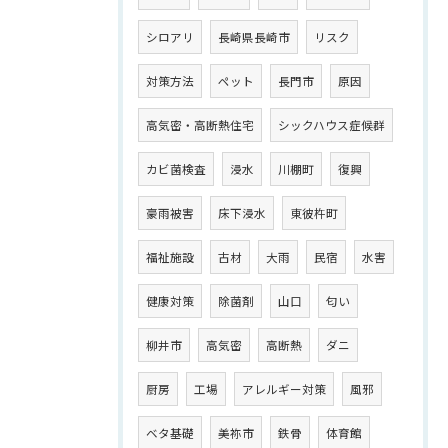
シロアリ
長崎県長崎市
リスク
対策方法
ペット
長門市
原因
高気密・高断熱住宅
シックハウス症候群
カビ菌検査
浸水
川棚町
復興
豪雨被害
床下浸水
東彼杵町
福祉施設
古材
大雨
民宿
水害
健康対策
除菌剤
山口
匂い
柳井市
高気密
高断熱
ダニ
厨房
工場
アレルギー対策
風邪
ベタ基礎
美祢市
鉄骨
体育館