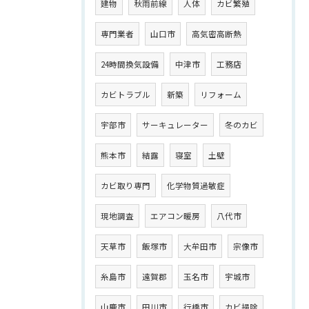
建物
秋雨前線
人体
カビ繁殖
専門業者
山口市
高気密高断熱
24時間換気設備
中津市
工務店
カビトラブル
新築
リフォーム
宇部市
サーキュレーター
冬のカビ
熊本市
結露
寝室
土壁
カビ取り専門
化学物質過敏症
現地調査
エアコン暖房
八代市
天草市
飯塚市
大牟田市
宗像市
糸島市
遠賀郡
玉名市
宇城市
山鹿市
田川市
行橋市
カビ掃除