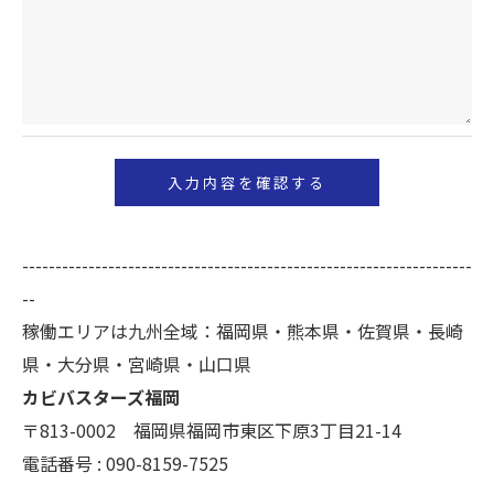
のサービスをご提供できない場合がございますので
予めご了承ください。
＜個人情報の開示･訂正・削除･利用停止の手続につ
いて＞
当社では、お客様の個人情報の開示･訂正･削除・利
用停止の手続を定めさせて頂いております。
ご本人である事を確認のうえ、対応させて頂きま
--------------------------------------------------------------------
す。
--
個人情報の開示･訂正･削除・利用停止の具体的手続
稼働エリアは九州全域：福岡県・熊本県・佐賀県・長崎
きにつきましては、お電話でお問合せ下さい。
県・大分県・宮崎県・山口県
カビバスターズ福岡
〒813-0002 福岡県福岡市東区下原3丁目21-14
電話番号 : 090-8159-7525