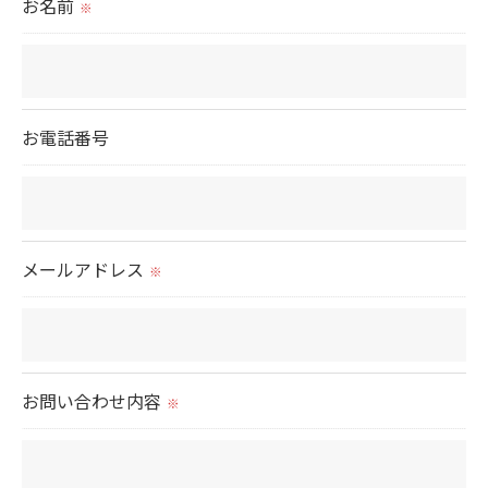
お名前
※
取得した個人情報を第三者に提供することはいたし
ません。
＜個人情報の委託について＞
お電話番号
当社では、利用目的の達成に必要な範囲において、
個人情報を外部に委託する場合があります。
これらの委託先に対しては個人情報保護契約等の措
置をとり、適切な監督を行います。
メールアドレス
※
＜個人情報の安全管理＞
当社では、個人情報の漏洩等がなされないよう、適
切に安全管理対策を実施します。
お問い合わせ内容
※
＜個人情報を与えなかった場合に生じる結果＞
必要な情報を頂けない場合は、それに対応した当社