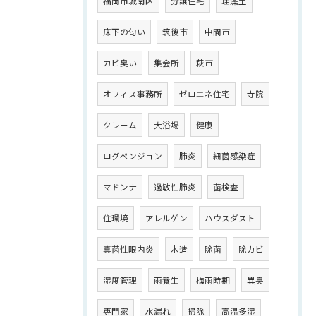
福岡市城南区
分譲住宅
珪藻土
床下の匂い
筑後市
中間市
カビ臭い
集会所
萩市
オフィス事務所
ゼロエネ住宅
寺院
クレーム
大浴場
健康
ログペンジョン
肺炎
細菌感染症
マドンナ
過敏性肺炎
菌検査
住環境
アレルゲン
ハウスダスト
真菌性眼内炎
木造
除菌
除カビ
湿度管理
雨養生
梅雨時期
異臭
専門家
水漏れ
掃除
高温多湿