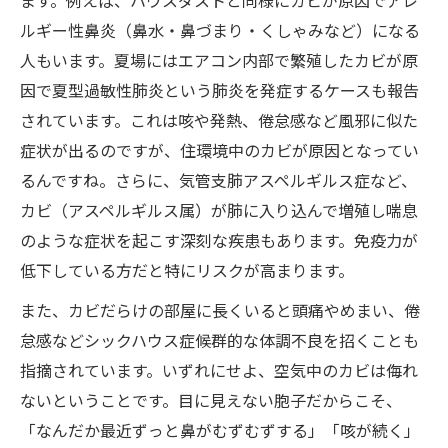
ルギー性鼻炎（鼻水・鼻づまり・くしゃみなど）になる
人もいます。夏場にはエアコン内部で繁殖したカビが原
因で夏型過敏性肺炎という肺炎を発症するケースも報告
されています。これは咳や発熱、倦怠感など風邪に似た
症状が出るのですが、住環境中のカビが原因となってい
るんですね。さらに、気管支肺アスペルギルス症など、
カビ（アスペルギルス属）が肺に入り込んで増殖し喘息
のような症状を起こす深刻な疾患もあります。免疫力が
低下している方だと特にリスクが高まります。
また、カビだらけの部屋に長くいると頭痛やめまい、倦
怠感などシックハウス症候群的な体調不良を招くことも
指摘されています。いずれにせよ、空気中のカビは侮れ
ないということです。目に見えない胞子だからこそ、
「なんだか最近ずっと鼻がむずむずする」「咳が続く」