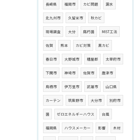
長崎県
福岡市
カビ問題
漏水
北九州市
久留米市
秋カビ
現場調査
大分
腐朽菌
MIST工法
佐賀
熊本
カビ対策
黒カビ
春日市
大野城市
糟屋郡
太宰府市
下関市
神埼市
佐賀市
唐津市
鳥栖市
伊万里市
武雄市
山口県
カーテン
筑紫野市
大分市
別府市
菌
ゼロエネルギーハウス
台風
福岡県
ハウスメーカー
影響
木材