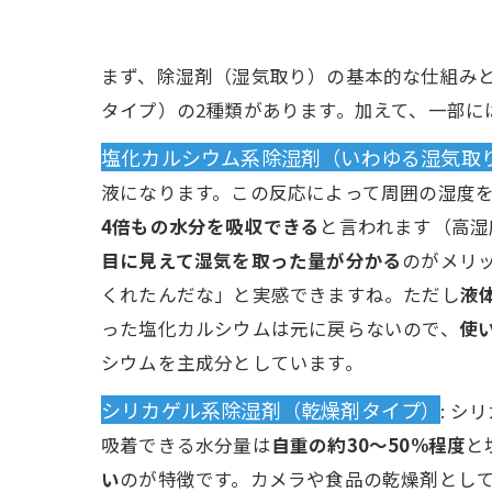
まず、除湿剤（湿気取り）の基本的な仕組み
タイプ）の2種類があります。加えて、一部に
塩化カルシウム系除湿剤（いわゆる湿気取
液になります。この反応によって周囲の湿度
4倍もの水分を吸収できる
と言われます（高湿
目に見えて湿気を取った量が分かる
のがメリ
くれたんだな」と実感できますね。ただし
液
った塩化カルシウムは元に戻らないので、
使
シウムを主成分としています。
シリカゲル系除湿剤（乾燥剤タイプ）
: 
吸着できる水分量は
自重の約30～50%程度
と
い
のが特徴です。カメラや食品の乾燥剤とし