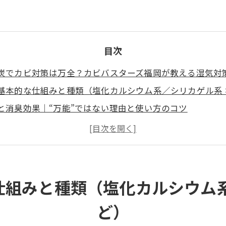
目次
炭でカビ対策は万全？カビバスターズ福岡が教える湿気対策
基本的な仕組みと種類（塩化カルシウム系／シリカゲル系 
と消臭効果｜“万能”ではない理由と使い方のコツ
く使われる除湿剤製品名の比較（ドライペット・水とりぞう
炭の「置いていい場所」と「置いてはいけない場所」
りがちなNG例｜通気性のない密閉空間・天井裏・断熱不
わせ案内と無料調査のすすめ
仕組みと種類（塩化カルシウム系
ど）