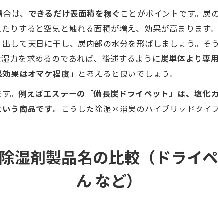
場合は、
できるだけ表面積を稼ぐ
ことがポイントです。炭
れたりすると空気と触れる面積が増え、効果が高まります
り出して天日に干し、炭内部の水分を飛ばしましょう。そ
除湿力を求めるのであれば、後述するように
炭単体より専
湿効果はオマケ程度
」と考えると良いでしょう。
ます。
例えばエステーの「備長炭ドライペット」は、塩化
という商品です
。こうした除湿×消臭のハイブリッドタイ
除湿剤製品名の比較（ドライ
ん など）