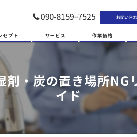
090-8159ｰ7525
お問い合
ンセプト
サービス
作業価格
湿剤・炭の置き場所NG
イド