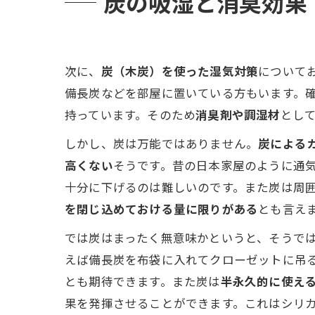
炭の吸湿と消臭効果
次に、
炭（木炭）を使った湿気対策
について
備長炭などを部屋に置いている方もいます。
持っています。そのため
消臭剤や調湿材
とし
しかし、炭は万能ではありません。
炭による
高くない
そうです。昔の日本家屋のように通
十分に下げるのは難しいのです。また炭は周
を閉じ込めておける量に限りがある
とも言え
では炭はまったく無意味かというと、そうで
えば備長炭を布袋に入れてクローゼットに吊
とも期待できます。また炭は
半永久的に使え
果を発揮させることができます。これはシリ