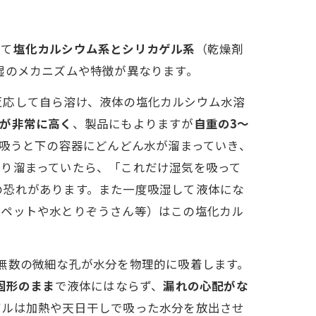
けて
塩化カルシウム系とシリカゲル系
（乾燥剤
湿のメカニズムや特徴が異なります。
学反応して自ら溶け、液体の塩化カルシウム水溶
が非常に高く
、製品にもよりますが
自重の3～
を吸うと下の容器にどんどん水が溜まっていき、
ぷり溜まっていたら、「これだけ湿気を吸って
の恐れがあります。また一度吸湿して液体にな
イペットや水とりぞうさん等）はこの塩化カル
の無数の微細な孔が水分を物理的に吸着します。
固形のまま
で液体にはならず、
漏れの心配がな
ゲルは加熱や天日干しで吸った水分を放出させ