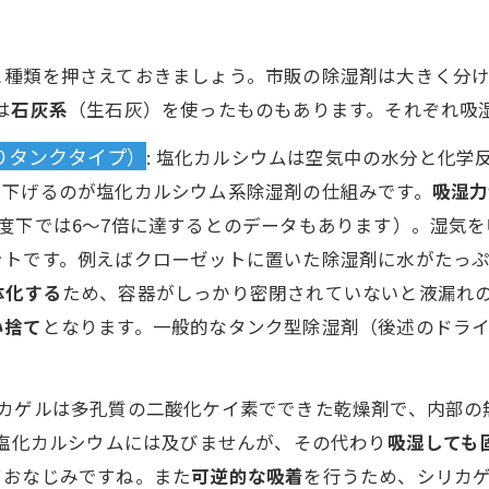
と種類を押さえておきましょう。市販の除湿剤は大きく分
は
石灰系
（生石灰）を使ったものもあります。それぞれ吸
りタンクタイプ）
: 塩化カルシウムは空気中の水分と化
を下げるのが塩化カルシウム系除湿剤の仕組みです。
吸湿力
度下では6～7倍に達するとのデータもあります）。湿気
ットです。例えばクローゼットに置いた除湿剤に水がたっ
体化する
ため、容器がしっかり密閉されていないと液漏れ
い捨て
となります。一般的なタンク型除湿剤（後述のドラ
シリカゲルは多孔質の二酸化ケイ素でできた乾燥剤で、内部
塩化カルシウムには及びませんが、その代わり
吸湿しても
ておなじみですね。また
可逆的な吸着
を行うため、シリカ