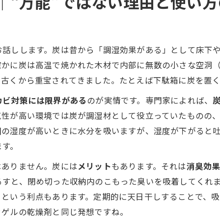
｜“万能”ではない理由と使い方
お話しします。炭は昔から「調湿効果がある」として床下
確かに炭は高温で焼かれた木材で内部に無数の小さな空洞
て古くから重宝されてきました。たとえば下駄箱に炭を置
カビ対策には限界がある
のが実情です。専門家によれば、
気性が高い環境では炭が調湿材として役立っていたものの
囲の湿度が高いときに水分を吸いますが、湿度が下がると
ます。
はありません。炭には
メリット
もあります。それは
消臭効
るすと、閉め切った収納内のこもった臭いを吸着してくれ
る
という利点もあります。定期的に天日干しすることで、
カゲルの乾燥剤と同じ発想ですね。