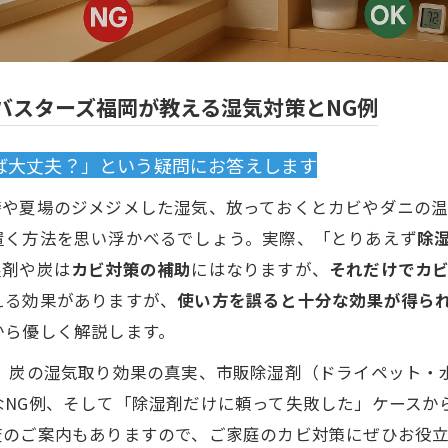
バスターズ福岡が教える湿気対策とNG例
ば大丈夫？」という疑問にお答えします
時や夏場のジメジメした湿気、放っておくとカビやダニの
置く方法を思い浮かべるでしょう。実際、「とりあえず
除
湿剤や炭は
カビ対策の補助
にはなりますが、
それだけでカ
える効果がありますが、
使い方を誤ると十分な効果が得ら
から優しく解説します。
類、炭の湿気取り効果の真実、市販除湿剤（ドライペット・
なNG例、そして「除湿剤だけに頼って失敗した」ケースか
査のご案内もありますので、ご家庭のカビ対策にぜひお役