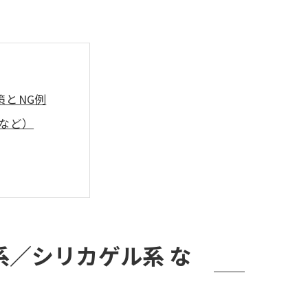
とNG例
など）
さん など）
足の壁面など
／シリカゲル系 な