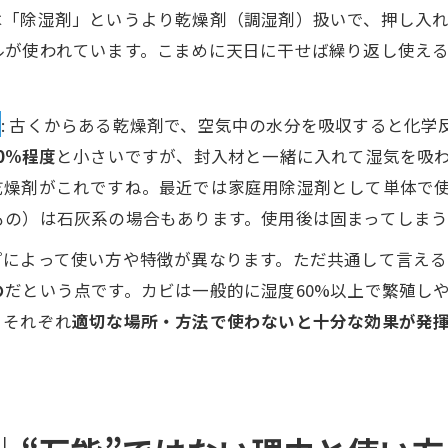
は「除湿剤」というより乾燥剤（調湿剤）扱いで、押し入
ルが使われています。こまめに天日に干せば繰り返し使え
）
: 古くからある乾燥剤で、空気中の水分を吸収すると化
0%程度
と小さいですが、封入材と一緒に入れて湿気を吸
乾燥剤がこれですね。最近では家庭用除湿剤として単体で
もの）は石灰系の場合もあります。使用後は固まってしま
プによって使い方や特徴が異なります。ただ共通して言える
の
だという点です。カビは一般的に湿度60%以上で繁殖し
、それぞれ
適切な場所・方法で使わないと十分な効果が発