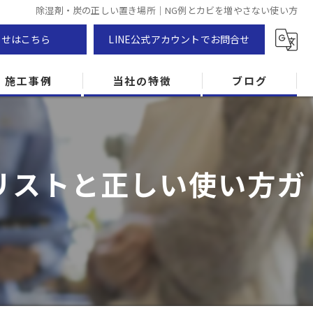
除湿剤・炭の正しい置き場所｜NG例とカビを増やさない使い方
わせはこちら
LINE公式アカウントでお問合せ
施工事例
当社の特徴
ブログ
カビ除去
防カビ
リストと正しい使い方ガ
カビ専門
ZEH住宅
カビ検査