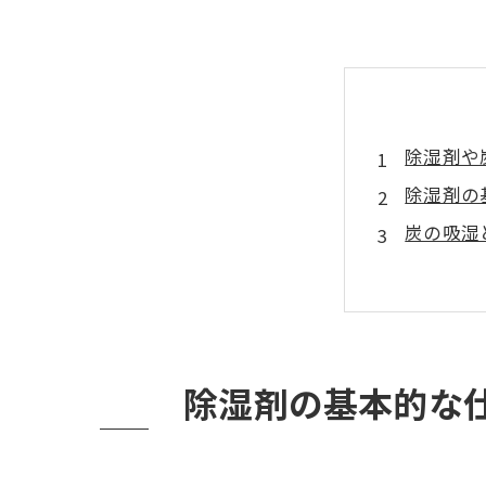
除湿剤や
除湿剤の
炭の吸湿
実際によ
除湿剤や
意外とや
お問い合
除湿剤の基本的な