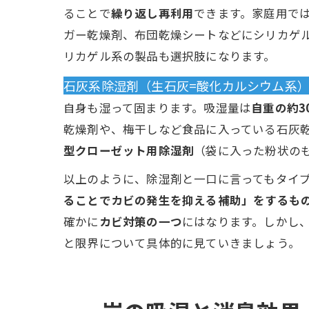
ることで
繰り返し再利用
できます。家庭用で
ガー乾燥剤、布団乾燥シートなどにシリカゲ
リカゲル系の製品も選択肢になります。
石灰系除湿剤（生石灰=酸化カルシウム系
自身も湿って固まります。吸湿量は
自重の約3
乾燥剤や、梅干しなど食品に入っている石灰
型クローゼット用除湿剤
（袋に入った粉状の
以上のように、除湿剤と一口に言ってもタイ
ることでカビの発生を抑える補助」をするも
確かに
カビ対策の一つ
にはなります。しかし
と限界について具体的に見ていきましょう。