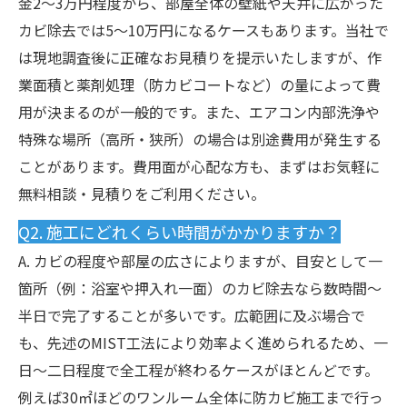
金2〜3万円程度から、部屋全体の壁紙や天井に広がった
カビ除去では5〜10万円になるケースもあります。当社で
は現地調査後に正確なお見積りを提示いたしますが、作
業面積と薬剤処理（防カビコートなど）の量によって費
用が決まるのが一般的です。また、エアコン内部洗浄や
特殊な場所（高所・狭所）の場合は別途費用が発生する
ことがあります。費用面が心配な方も、まずはお気軽に
無料相談・見積りをご利用ください。
Q2. 施工にどれくらい時間がかかりますか？
A. カビの程度や部屋の広さによりますが、目安として一
箇所（例：浴室や押入れ一面）のカビ除去なら数時間〜
半日で完了することが多いです。広範囲に及ぶ場合で
も、先述のMIST工法により効率よく進められるため、一
日〜二日程度で全工程が終わるケースがほとんどです。
例えば30㎡ほどのワンルーム全体に防カビ施工まで行っ