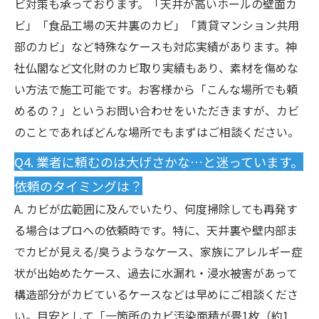
ビ対策も承っております。「天井が高いホールの壁面カ
ビ」「食品工場の天井裏のカビ」「賃貸マンション共用
部のカビ」など特殊なケースも対応実績があります。神
社仏閣など文化財のカビ取り実績もあり、素材を傷めな
い方法で施工可能です。お客様から「こんな場所でも頼
めるの？」というお問い合わせをいただきますが、カビ
のことであればどんな場所でもまずはご相談ください。
Q4. 業者に頼むのは大げさかな…と迷っています。
依頼のタイミングは？
A. カビが広範囲に及んでいたり、何度掃除しても再発す
る場合はプロへの依頼時です。特に、天井裏や壁内部ま
でカビが見える/臭うようなケース、家族にアレルギー症
状が出始めたケース、過去に水漏れ・浸水被害があって
構造部分がカビているケースなどは早めにご相談くださ
い。目安として「一箇所のカビ汚染面積が畳1枚（約1