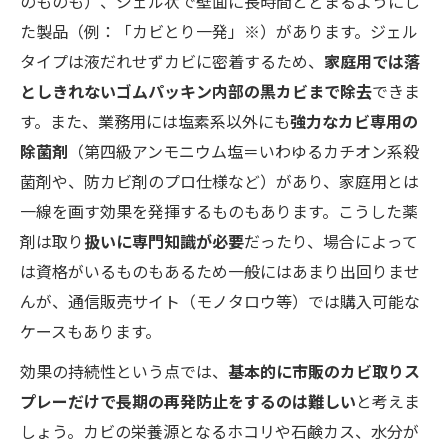
のものも）、ジェル状で壁面に長時間とどまるようにし
た製品（例：「カビとり一発」※）があります。ジェル
タイプは液だれせずカビに密着するため、
家庭用では落
としきれないゴムパッキン内部の黒カビまで除去
できま
す。また、業務用には塩素系以外にも
強力なカビ専用の
除菌剤
（第四級アンモニウム塩＝いわゆるカチオン系殺
菌剤や、防カビ剤のプロ仕様など）があり、家庭用とは
一線を画す効果を発揮するものもあります。こうした薬
剤は取り
扱いに専門知識が必要
だったり、場合によって
は資格がいるものもあるため一般にはあまり出回りませ
んが、通信販売サイト（モノタロウ等）では購入可能な
ケースもあります。
効果の持続性という点では、
基本的に市販のカビ取りス
プレーだけで長期の再発防止をするのは難しい
と考えま
しょう。カビの栄養源となるホコリや石鹸カス、水分が