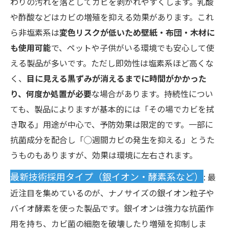
わりの汚れを落としてカビを剥がれやすくします。乳酸
や酢酸などはカビの増殖を抑える効果があります。これ
ら非塩素系は
変色リスクが低いため壁紙・布団・木材に
も使用可能
で、ペットや子供がいる環境でも安心して使
える製品が多いです。ただし即効性は塩素系ほど高くな
く、
目に見える黒ずみが消えるまでに時間がかかった
り、何度か処置が必要
な場合があります。持続性につい
ても、製品によりますが基本的には「その場でカビを拭
き取る」用途が中心で、予防効果は限定的です。一部に
抗菌成分を配合し「◯週間カビの発生を抑える」とうた
うものもありますが、効果は環境に左右されます。
最新技術採用タイプ（銀イオン・酵素系など）
: 最
近注目を集めているのが、ナノサイズの銀イオン粒子や
バイオ酵素を使った製品です。銀イオンは強力な抗菌作
用を持ち、カビ菌の細胞を破壊したり増殖を抑制しま