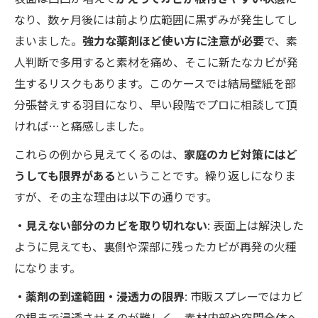
なり、数ヶ月後には前より広範囲に黒ずみが発生してし
まいました。
強力な薬剤ほど使い方に注意が必要
で、素
人判断で多用すると素材を痛め、そこに新たなカビが発
生するリスクもあります。このケースでは結局壁紙を部
分張替えする羽目になり、早い段階でプロに相談して頂
ければ…と痛感しました。
これらの例から見えてくるのは、
家庭のカビ対策にはど
うしても限界がある
ということです。繰り返しになりま
すが、その主な理由は以下の通りです。
・見えない部分のカビを取り切れない
: 表面上は解決した
ように見えても、裏側や深部に残ったカビが再発の火種
になります。
・薬剤の到達範囲・浸透力の限界
: 市販スプレーではカビ
の根まで浸透させるのが難しく、素材内部や空間全体へ