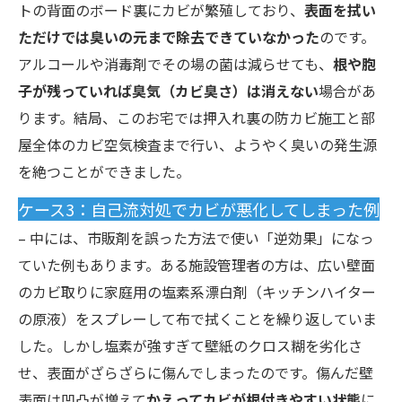
トの背面のボード裏にカビが繁殖しており、
表面を拭い
ただけでは臭いの元まで除去できていなかった
のです。
アルコールや消毒剤でその場の菌は減らせても、
根や胞
子が残っていれば臭気（カビ臭さ）は消えない
場合があ
ります。結局、このお宅では押入れ裏の防カビ施工と部
屋全体のカビ空気検査まで行い、ようやく臭いの発生源
を絶つことができました。
ケース3：自己流対処でカビが悪化してしまった例
– 中には、市販剤を誤った方法で使い「逆効果」になっ
ていた例もあります。ある施設管理者の方は、広い壁面
のカビ取りに家庭用の塩素系漂白剤（キッチンハイター
の原液）をスプレーして布で拭くことを繰り返していま
した。しかし塩素が強すぎて壁紙のクロス糊を劣化さ
せ、表面がざらざらに傷んでしまったのです。傷んだ壁
表面は凹凸が増えて
かえってカビが根付きやすい状態
に