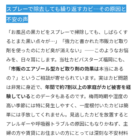
スプレーで除去しても繰り返すカビ…その原因と
不安の声
「お風呂の黒カビをスプレーで掃除しても、しばらくす
るとまた黒い点々が…」「強力と書かれた市販カビ取り
剤を使ったのにカビ臭が消えない」——このようなお悩
みを、日々耳にします。当社カビバスターズ福岡にも、
「
市販のエアゾール型カビ取り剤の効果は
本当にある
の？」というご相談が寄せられています。実はカビ問題
は非常に身近で、
年間で約7割以上の家庭がカビ被害を経
験している
とのデータもあるのです。梅雨時期や湿度の
高い季節には特に発生しやすく、一度根付いたカビは簡
単には手放してくれません。見逃したカビを放置すると
アレルギーや呼吸器トラブルの原因にもなりかねず、主
婦の方や賃貸にお住まいの方にとっては深刻な不安材料