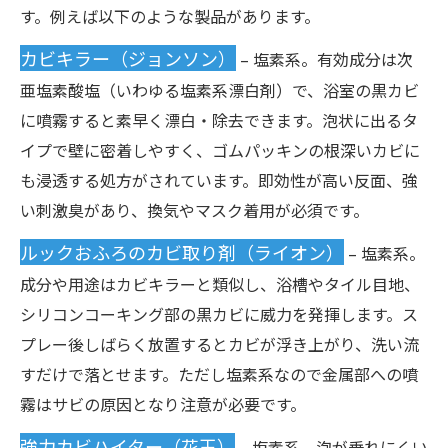
す。例えば以下のような製品があります。
カビキラー（ジョンソン）
– 塩素系。有効成分は次
亜塩素酸塩（いわゆる塩素系漂白剤）で、浴室の黒カビ
に噴霧すると素早く漂白・除去できます。泡状に出るタ
イプで壁に密着しやすく、ゴムパッキンの根深いカビに
も浸透する処方がされています。即効性が高い反面、強
い刺激臭があり、換気やマスク着用が必須です。
ルックおふろのカビ取り剤（ライオン）
– 塩素系。
成分や用途はカビキラーと類似し、浴槽やタイル目地、
シリコンコーキング部の黒カビに威力を発揮します。ス
プレー後しばらく放置するとカビが浮き上がり、洗い流
すだけで落とせます。ただし塩素系なので金属部への噴
霧はサビの原因となり注意が必要です。
強力カビハイター（花王）
– 塩素系。泡が垂れにくい