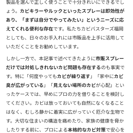
製品を選んで正しく使うことで十分きれいにできるでし
ょう。
カビキラーやルックといったスプレーは即効性が
あり、「まずは自分でやってみたい」というニーズに応
えてくれる便利な存在
です。私たちカビバスターズ福岡
としても、日々のお手入れには市販品を上手に活用して
いただくことをお勧めしています。
しかし一方で、本記事で述べてきたように
市販スプレー
だけでは対処しきれないカビ問題も存在する
のも事実で
す。特に「何度やっても
カビが繰り返す
」「家中に
カビ
臭が広がっている
」「
見えない場所のカビ
が心配」とい
ったケースでは、早めにプロの力を借りることを検討し
てください。カビは放っておいても自然になくなること
はなく、むしろ静かに着実に広がっていく厄介な生物で
す。大切な住まいの構造を痛めたり、家族の健康を脅か
したりする前に、プロによる
本格的なカビ対策
で安心を