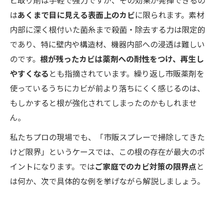
ビ取り剤は手軽で強力ですが、その効果が発揮できるの
は
あくまで目に見える表面上のカビ
に限られます。素材
内部に深く根付いた菌糸まで殺菌・除去する力は限定的
であり、特に壁内や構造材、機器内部への浸透は難しい
のです。
根が残ったカビは薬剤への耐性をつけ、再生し
やすくなる
とも指摘されています。繰り返し市販薬剤を
使っているうちにカビが前より落ちにくく感じるのは、
もしかすると根が強化されてしまったのかもしれませ
ん。
私たちプロの現場でも、「市販スプレーで掃除してきた
けど限界」というケースでは、この根の存在が最大のポ
イントになります。では
ご家庭でのカビ対策の限界点
と
は何か、次で具体的な例を挙げながら解説しましょう。