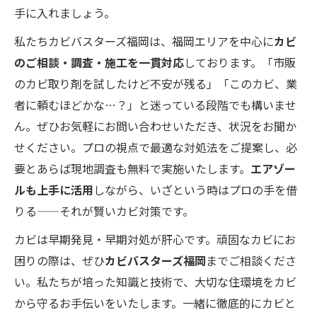
手に入れましょう。
私たちカビバスターズ福岡は、福岡エリアを中心に
カビ
のご相談・調査・施工を一貫対応
しております。「市販
のカビ取り剤を試したけど不安が残る」「このカビ、業
者に頼むほどかな…？」と迷っている段階でも構いませ
ん。ぜひお気軽にお問い合わせいただき、状況をお聞か
せください。プロの視点で最適な対処法をご提案し、必
要とあらば現地調査も無料で実施いたします。
エアゾー
ルも上手に活用
しながら、いざという時はプロの手を借
りる——それが賢いカビ対策です。
カビは早期発見・早期対処が肝心です。頑固なカビにお
困りの際は、ぜひ
カビバスターズ福岡
までご相談くださ
い。私たちが培った知識と技術で、大切な住環境をカビ
から守るお手伝いをいたします。一緒に徹底的にカビと