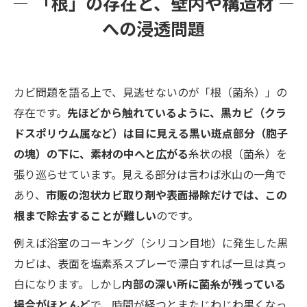
「根」の存在と、壁内や構造材
への浸透問題
カビ問題を語る上で、見逃せないのが「根（菌糸）」の
存在です。
先ほどから触れているように、黒カビ（クラ
ドスポリウム属など）は目に見える黒い斑点部分（胞子
の塊）の下に、素材の中へと広がる
糸状の根（菌糸）を
張り巡らせています。見える部分は言わば氷山の一角で
あり、
市販の泡状カビ取り剤や表面掃除だけでは、この
根まで除去することが難しい
のです。
例えば浴室のコーキング（シリコン目地）に発生した黒
カビは、表面を塩素系スプレーで漂白すれば一旦は真っ
白になります。しかし
内部の深い所に菌糸が残っている
場合がほとんど
で、時間が経つとまたじわじわ黒くなっ