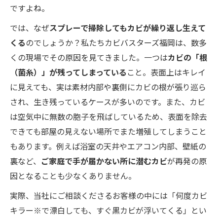
ですよね。
では、なぜ
スプレーで掃除してもカビが繰り返し生えて
くる
のでしょうか？私たちカビバスターズ福岡は、数多
くの現場でその原因を見てきました。一つは
カビの「根
（菌糸）」が残ってしまっている
こと。表面上はキレイ
に見えても、実は素材内部や裏側にカビの根が張り巡ら
され、生き残っているケースが多いのです。また、カビ
は空気中に無数の胞子を飛ばしているため、表面を除去
できても部屋の見えない場所でまた増殖してしまうこと
もあります。例えば浴室の天井やエアコン内部、壁紙の
裏など、
ご家庭で手が届かない所に潜むカビ
が再発の原
因となることも少なくありません。
実際、当社にご相談くださるお客様の中には「何度カビ
キラー※で漂白しても、すぐ黒カビが浮いてくる」とい