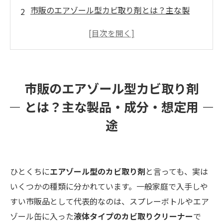
市販のエアゾール型カビ取り剤とは？主な製
品・成分・想定用途
各製品の効果比較（家庭用・業務用）：成分・
即効性・持続性・刺激性など
スプレーでは落としきれない「根」の存在と、
市販のエアゾール型カビ取り剤
壁内や構造材への浸透問題
とは？主な製品・成分・想定用
専門業者として感じる「ご家庭での限界」…除
去しても戻る／臭いだけ残る例など
途
よくある質問：業者の費用感・施工時間・対応
範囲など
まとめ：エアゾールも上手に活用しながら、“本
ひとくちに
エアゾール型のカビ取り剤
と言っても、実は
気のカビ対策”はプロに相談を
いくつかの種類に分かれています。一般家庭で入手しや
すい市販品として代表的なのは、スプレーボトルやエア
ゾール缶に入った
液体タイプのカビ取りクリーナー
で