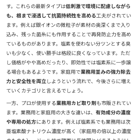
す。これらの最新タイプは
低刺激で環境に配慮しながら
も、根まで浸透して抗菌持続性を高める
工夫がされてい
ます。例えば銀イオンの微粒子が素材の奥深くまで入り
込み、残った菌糸にも作用することで再発防止力を高め
ているものがあります。塩素を使わない分ツンとする臭
いも少なく、使い勝手は格段に良くなっています。ただ
し価格がやや高めだったり、即効性では塩素系に一歩譲
る場合もあるようです。家庭用で
業務用並みの強力除去
力と安全性を両立
しようという流れで、今後さらに増え
ていくカテゴリと言えるでしょう。
一方、プロが使用する
業務用カビ取り剤
も市販されてい
ます。業務用と家庭用の大きな違いは、
有効成分の濃度
や専用の処方
にあります。例えば塩素系でも業務用は次
亜塩素酸ナトリウム濃度が高く（家庭用の倍以上の濃度