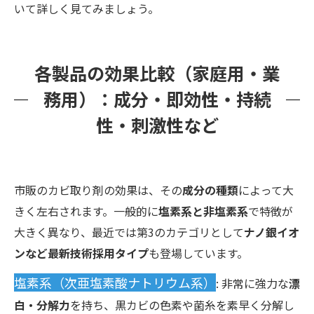
いて詳しく見てみましょう。
各製品の効果比較（家庭用・業
務用）：成分・即効性・持続
性・刺激性など
市販のカビ取り剤の効果は、その
成分の種類
によって大
きく左右されます。一般的に
塩素系と非塩素系
で特徴が
大きく異なり、最近では第3のカテゴリとして
ナノ銀イオ
ンなど最新技術採用タイプ
も登場しています。
塩素系（次亜塩素酸ナトリウム系）
: 非常に強力な
漂
白・分解力
を持ち、黒カビの色素や菌糸を素早く分解し