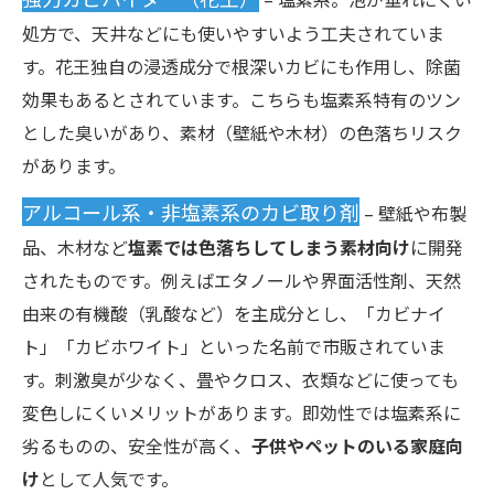
処方で、天井などにも使いやすいよう工夫されていま
す。花王独自の浸透成分で根深いカビにも作用し、除菌
効果もあるとされています。こちらも塩素系特有のツン
とした臭いがあり、素材（壁紙や木材）の色落ちリスク
があります。
アルコール系・非塩素系のカビ取り剤
– 壁紙や布製
品、木材など
塩素では色落ちしてしまう素材向け
に開発
されたものです。例えばエタノールや界面活性剤、天然
由来の有機酸（乳酸など）を主成分とし、「カビナイ
ト」「カビホワイト」といった名前で市販されていま
す。刺激臭が少なく、畳やクロス、衣類などに使っても
変色しにくいメリットがあります。即効性では塩素系に
劣るものの、安全性が高く、
子供やペットのいる家庭向
け
として人気です。