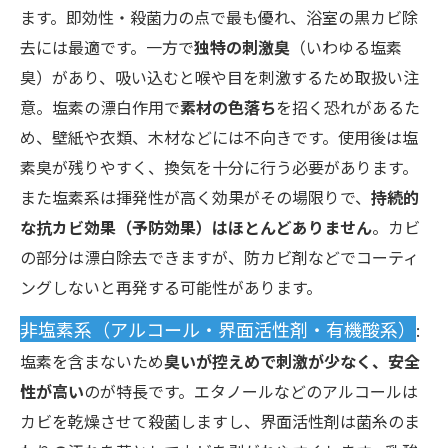
ます。即効性・殺菌力の点で最も優れ、浴室の黒カビ除
去には最適です。一方で
独特の刺激臭
（いわゆる塩素
臭）があり、吸い込むと喉や目を刺激するため取扱い注
意。塩素の漂白作用で
素材の色落ち
を招く恐れがあるた
め、壁紙や衣類、木材などには不向きです。使用後は塩
素臭が残りやすく、換気を十分に行う必要があります。
また塩素系は揮発性が高く効果がその場限りで、
持続的
な抗カビ効果（予防効果）はほとんどありません
。カビ
の部分は漂白除去できますが、防カビ剤などでコーティ
ングしないと再発する可能性があります。
非塩素系（アルコール・界面活性剤・有機酸系）
:
塩素を含まないため
臭いが控えめで刺激が少なく、安全
性が高い
のが特長です。エタノールなどのアルコールは
カビを乾燥させて殺菌しますし、界面活性剤は菌糸のま