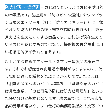
防カビ剤・燻煙剤
– カビ取りというより
カビ予防
目的
の市販品です。浴室用の「防カビくん煙剤」やワンプッ
シュ式のエアゾール（例：「防ぐカビキラー」）は、銀
イオンや防カビ成分の煙・霧を空間に行き渡らせ、数ヶ
月カビを生えにくくする商品です。これらは現在生えて
いるカビを落とすものではなく、
掃除後の再発防止
に用
いる補助的アイテムと言えます。
以上が主な市販エアゾール・スプレー型製品の概要で
す。それぞれ
想定された用途や素材
がありますので、使
う場所に適した種類を選ぶことが大切です。たとえば
「浴室の頑固な黒カビには塩素系」「壁紙や布のカビに
は非塩素系」「カビ再発予防には防カビ燻煙剤」といっ
た使い分けが基本となります。次の章では、これら市販
品の
効果の違い
や、プロ仕様の業務用製品との比較につ