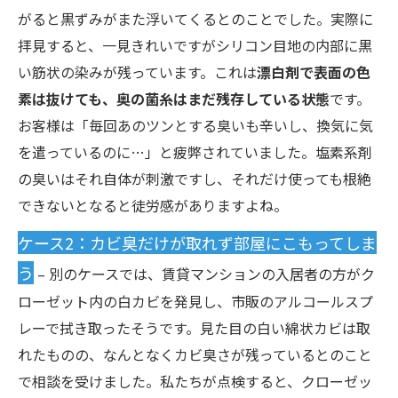
がると黒ずみがまた浮いてくるとのことでした。実際に
拝見すると、一見きれいですがシリコン目地の内部に黒
い筋状の染みが残っています。これは
漂白剤で表面の色
素は抜けても、奥の菌糸はまだ残存している状態
です。
お客様は「毎回あのツンとする臭いも辛いし、換気に気
を遣っているのに…」と疲弊されていました。塩素系剤
の臭いはそれ自体が刺激ですし、それだけ使っても根絶
できないとなると徒労感がありますよね。
ケース2：カビ臭だけが取れず部屋にこもってしま
う
– 別のケースでは、賃貸マンションの入居者の方がク
ローゼット内の白カビを発見し、市販のアルコールスプ
レーで拭き取ったそうです。見た目の白い綿状カビは取
れたものの、なんとなくカビ臭さが残っているとのこと
で相談を受けました。私たちが点検すると、クローゼッ