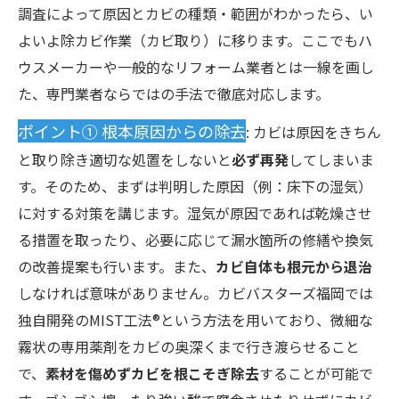
調査によって原因とカビの種類・範囲がわかったら、い
よいよ除カビ作業（カビ取り）に移ります。ここでもハ
ウスメーカーや一般的なリフォーム業者とは一線を画し
た、専門業者ならではの手法で徹底対応します。
ポイント① 根本原因からの除去
: カビは原因をきちん
と取り除き適切な処置をしないと
必ず再発
してしまいま
す。そのため、まずは判明した原因（例：床下の湿気）
に対する対策を講じます。湿気が原因であれば乾燥させ
る措置を取ったり、必要に応じて漏水箇所の修繕や換気
の改善提案も行います。また、
カビ自体も根元から退治
しなければ意味がありません。カビバスターズ福岡では
独自開発のMIST工法®という方法を用いており、微細な
霧状の専用薬剤をカビの奥深くまで行き渡らせること
で、
素材を傷めずカビを根こそぎ除去
することが可能で