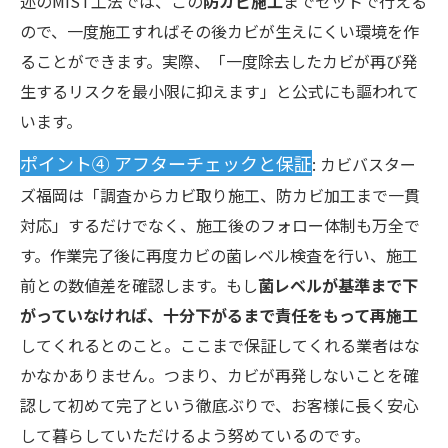
述のMIST工法では、この
防カビ施工
までセットで行える
ので、一度施工すればその後カビが生えにくい環境を作
ることができます。実際、「一度除去したカビが再び発
生するリスクを最小限に抑えます」と公式にも謳われて
います。
ポイント④ アフターチェックと保証
: カビバスター
ズ福岡は「調査からカビ取り施工、防カビ加工まで一貫
対応」するだけでなく、施工後のフォロー体制も万全で
す。作業完了後に再度カビの菌レベル検査を行い、施工
前との数値差を確認します。もし
菌レベルが基準まで下
がっていなければ、十分下がるまで責任をもって再施工
してくれるとのこと。ここまで保証してくれる業者はな
かなかありません。つまり、カビが再発しないことを確
認して初めて完了という徹底ぶりで、お客様に長く安心
して暮らしていただけるよう努めているのです。