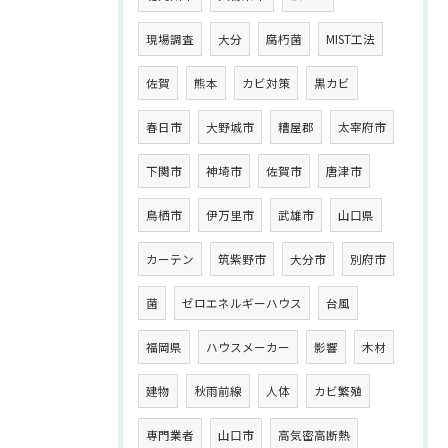
現場調査
大分
腐朽菌
MIST工法
佐賀
熊本
カビ対策
黒カビ
春日市
大野城市
糟屋郡
太宰府市
下関市
神埼市
佐賀市
唐津市
鳥栖市
伊万里市
武雄市
山口県
カーテン
筑紫野市
大分市
別府市
菌
ゼロエネルギーハウス
台風
福岡県
ハウスメーカー
影響
木材
建物
秋雨前線
人体
カビ繁殖
専門業者
山口市
高気密高断熱