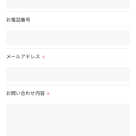
＜個人情報の委託について＞
お電話番号
当社では、利用目的の達成に必要な範囲において、
個人情報を外部に委託する場合があります。
これらの委託先に対しては個人情報保護契約等の措
置をとり、適切な監督を行います。
メールアドレス
※
＜個人情報の安全管理＞
当社では、個人情報の漏洩等がなされないよう、適
切に安全管理対策を実施します。
お問い合わせ内容
※
＜個人情報を与えなかった場合に生じる結果＞
必要な情報を頂けない場合は、それに対応した当社
のサービスをご提供できない場合がございますので
予めご了承ください。