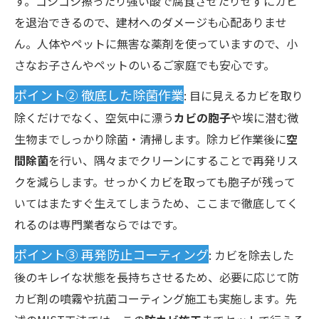
す。ゴシゴシ擦ったり強い酸で腐食させたりせずにカビ
を退治できるので、建材へのダメージも心配ありませ
ん。人体やペットに無害な薬剤を使っていますので、小
さなお子さんやペットのいるご家庭でも安心です。
ポイント② 徹底した除菌作業
: 目に見えるカビを取り
除くだけでなく、空気中に漂う
カビの胞子
や埃に潜む微
生物までしっかり除菌・清掃します。除カビ作業後に
空
間除菌
を行い、隅々までクリーンにすることで再発リス
クを減らします。せっかくカビを取っても胞子が残って
いてはまたすぐ生えてしまうため、ここまで徹底してく
れるのは専門業者ならではです。
ポイント③ 再発防止コーティング
: カビを除去した
後のキレイな状態を長持ちさせるため、必要に応じて防
カビ剤の噴霧や抗菌コーティング施工も実施します。先