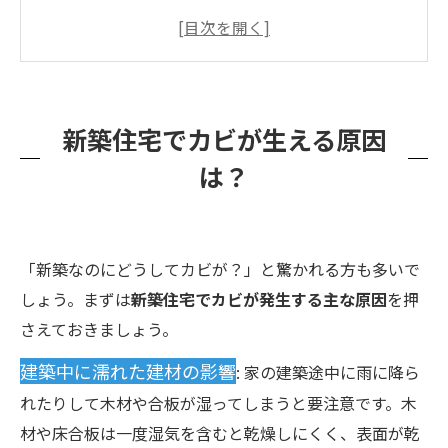
新築住宅でカビが生える原因は？
ハウスメーカーに相談しても解決しないカビ問
題
科学的なカビ検査・調査で原因を徹底究明
新築住宅でカビが生える原因
カビの発生状況を「見える化」！詳細な報告書
は？
で安心
安心・安全のカビ除去と再発防止策までワンス
トップ対応
「新築なのにどうしてカビが？」と驚かれる方も多いで
カビ問題はプロにご相談を！お問い合わせはこ
しょう。まずは
新築住宅でカビが発生する主な原因
を押
ちら
さえておきましょう。
建築中に濡れた建材の影響
: 家の建築途中に雨に降ら
れたりして木材や合板が湿ってしまうと要注意です。木
材や床合板は一度湿気を含むと乾燥しにくく、表面が乾