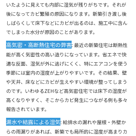
いたように見えても内部に湿気が残りがちです。それが
後になってカビ繁殖の原因になります。新築引き渡し後
しばらくして床下などにカビが出るのは、施工中に含ん
でしまった水分が原因のことがあります。
高気密・高断熱住宅の弊害
: 最近の新築住宅は断熱性
能が高く気密性の高い造りになっています。省エネで快
適な反面、湿気が外に逃げにくく、特にエアコンを使う
季節には室内の湿度が上がりやすいです。その結果、壁
や天井、床などにカビが生えやすい環境が整ってしまう
のです。いわゆるZEHなど高気密住宅では床下の湿度が
高くなりやすく、そこからカビ発生につながる例も多々
報告されています。
漏水や結露による湿気
: 給排水の漏れや屋根・外壁か
らの雨漏りがあれば、新築でも局所的に湿度が高まりカ