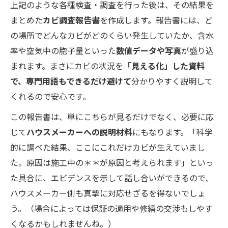
上記のような各種検査・調査を行った後は、その結果を
まとめた
カビ調査報告書
を作成します。報告書には、ど
の場所でどんなカビがどのくらい発生していたか、含水
率や空気中の胞子量といった
数値データや写真
が盛り込
まれます。まさにカビの状況を
「見える化」した資料
で、専門用語もできるだけ避けて
分かりやすく説明して
くれるので安心です。
この報告書は、単にこちらが見るだけでなく、必要に応
じて
ハウスメーカーへの説明材料
にもなります。「科学
的に調べた結果、ここにこれだけカビが生えていまし
た。原因は施工中の＊＊が原因と考えられます」といっ
た具合に、エビデンスを示して話し合いができるので、
ハウスメーカー側も真摯に対応せざるを得ないでしょ
う。（場合によっては保証の適用や修繕の交渉もしやす
くなるかもしれませんね。）