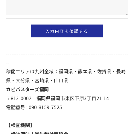
＜個人情報の開示･訂正・削除･利用停止の手続につ
いて＞
当社では、お客様の個人情報の開示･訂正･削除・利
用停止の手続を定めさせて頂いております。
ご本人である事を確認のうえ、対応させて頂きま
--------------------------------------------------------------------
す。
--
個人情報の開示･訂正･削除・利用停止の具体的手続
稼働エリアは九州全域：福岡県・熊本県・佐賀県・長崎
きにつきましては、お電話でお問合せ下さい。
県・大分県・宮崎県・山口県
カビバスターズ福岡
〒813-0002 福岡県福岡市東区下原3丁目21-14
電話番号 : 090-8159-7525
【検査機関】