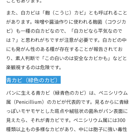
こともあります。
また、白カビは「麹（こうじ）カビ」とも呼ばれること
があります。味噌や醤油作りに使われる麹菌（コウジカ
ビ）も一種の白カビなので、「白カビなら平気なので
は？」と思われがちですが注意が必要です。白カビの中
にも発がん性のある種が存在することが報告されてお
り、素人判断で「この白いのは安全なカビかも」などと
楽観視するのは危険です。
青カビ（緑色のカビ）
パンに生える青カビ（緑青色のカビ）は、ペニシリウム
属（Penicillium）のカビが代表的です。見るからに青緑
っぽいモヤモヤとした斑点や絨毯状の菌糸がパン表面に
見えたら、それが青カビです。ペニシリウム属には300
種類以上もの多様なカビがあり、中には胞子に強い毒性