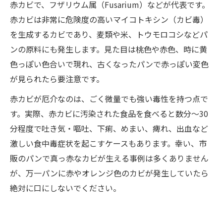
赤カビで、フザリウム属（Fusarium）などが代表です。
赤カビは非常に危険度の高いマイコトキシン（カビ毒）
を生成するカビであり、麦類や米、トウモロコシなどパ
ンの原料にも発生します。見た目は桃色や赤色、時に黄
色っぽい色合いで現れ、古くなったパンで赤っぽい変色
が見られたら要注意です。
赤カビが厄介なのは、ごく微量でも強い毒性を持つ点で
す。実際、赤カビに汚染された食品を食べると数分～30
分程度で吐き気・嘔吐、下痢、めまい、痺れ、出血など
激しい食中毒症状を起こすケースもあります。幸い、市
販のパンで真っ赤なカビが生える事例は多くありません
が、万一パンに赤やオレンジ色のカビが発生していたら
絶対に口にしないでください。