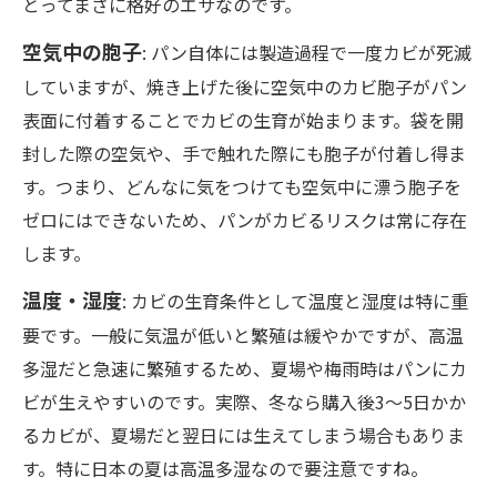
とってまさに格好のエサなのです。
空気中の胞子
: パン自体には製造過程で一度カビが死滅
していますが、焼き上げた後に空気中のカビ胞子がパン
表面に付着することでカビの生育が始まります。袋を開
封した際の空気や、手で触れた際にも胞子が付着し得ま
す。つまり、どんなに気をつけても空気中に漂う胞子を
ゼロにはできないため、パンがカビるリスクは常に存在
します。
温度・湿度
: カビの生育条件として温度と湿度は特に重
要です。一般に気温が低いと繁殖は緩やかですが、高温
多湿だと急速に繁殖するため、夏場や梅雨時はパンにカ
ビが生えやすいのです。実際、冬なら購入後3～5日かか
るカビが、夏場だと翌日には生えてしまう場合もありま
す。特に日本の夏は高温多湿なので要注意ですね。