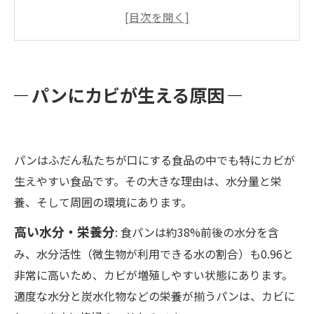
青カビ・黒カビなど）
食べても大丈夫？パンに生えたカビの健康リス
ク
カビが生えたパンの正しい扱い方（他の食材へ
パンにカビが生える原因
の影響や注意点）
パンのカビを防ぐ保存方法（冷蔵・冷凍・湿
度・温度管理）
パンはふだん私たちが口にする食品の中でも特にカビが
業者が教える！正しいカビ知識と早めの対策を
生えやすい食品です。その大きな理由は、水分量と栄
養、そして周囲の環境にあります。
高い水分・栄養分
: 食パンは約38%前後の水分を含
み、水分活性（微生物が利用できる水の割合）も0.96と
非常に高いため、カビが増殖しやすい状態にあります。
適度な水分と炭水化物などの栄養が揃うパンは、カビに