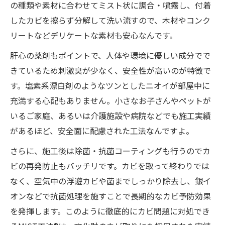
の種類や素材に合わせてミスト状に調合・噴霧し、付着
したカビを擦らず分解して洗い流すので、木材やコンク
リートなどデリケートな素材も安心なんです。
肝心の薬剤もポイントで、人体や環境に優しい成分でで
きているため刺激臭が少なく、安全性が高いのが特徴で
す。塩素系漂白剤のようなツンとしたニオイが部屋中に
充満する心配もありません。小さなお子さんやペットが
いるご家庭、あるいは介護施設や病院などでも施工実績
があるほど、安全面に配慮された工法なんですよ。
さらに、施工後は除菌・抗菌コーティングも行うのでカ
ビの再発防止もバッチリです。カビを取って終わりでは
なく、空気中の浮遊カビや菌までしっかり除去し、銀イ
オンなどで抗菌処理を施すことで長期的なカビ予防効果
を発揮します。このように徹底的にカビ問題に対処でき