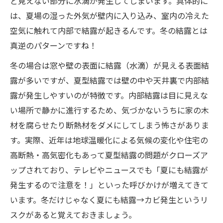
ど見えない部分に水滴が発生してしまいます。具体的に
は、夏場の湿った外気が壁内に入り込み、室内の冷えた
空気に触れて内部で結露が起きるんです。冬の結露とは
真逆のパターンですね！
冬の場合は窓や壁の表面に結露（水滴）が見える表面結
露が多いですが、夏型結露では壁の中や天井裏で内部結
露が発生しやすいのが特徴です。内部結露は目に見えな
い場所で静かに進行するため、気づかないうちに家の木
材を腐らせたり断熱材をダメにしてしまう怖さがありま
す。実際、近年は地球温暖化による気候の変化や住宅の
高断熱・高気密化もあって夏型結露の問題がクローズア
ップされており、テレビやニュースでも「夏にも結露が
発生するので注意を！」といった呼びかけが増えてきて
います。冬だけじゃなく夏にも結露→カビ発生というリ
スクがあると覚えておきましょう。