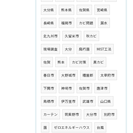
大分県
熊本県
佐賀県
宮崎県
長崎県
福岡市
カビ問題
漏水
北九州市
久留米市
秋カビ
現場調査
大分
腐朽菌
MIST工法
佐賀
熊本
カビ対策
黒カビ
春日市
大野城市
糟屋郡
太宰府市
下関市
神埼市
佐賀市
唐津市
鳥栖市
伊万里市
武雄市
山口県
カーテン
筑紫野市
大分市
別府市
菌
ゼロエネルギーハウス
台風