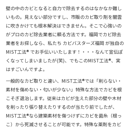
壁の中のカビとなると自力で除去するのはなかなか難し
いもの。見えない部分ですし、市販のカビ取り剤を闇雲
に吹きかけても根本解決はできません。そこで心強いの
がプロのカビ除去業者に頼る方法です。福岡でカビ除去
業者をお探しなら、私たち カビバスターズ福岡 が独自の
MIST工法® でお手伝いいたします！・・・なんて宣伝ぽ
くなってしまいましたが(笑)、でもこのMIST工法®、実
はすごいんですよ。
一般的なカビ取りと違い、MIST工法®では「削らない・
素材を傷めない・匂いが少ない」特殊な方法でカビを根
こそぎ退治します。従来はカビが生えた部分の壁や木材
を削ったり張り替えたりするのが当たり前でしたが、
MIST工法®なら建築素材を傷つけずにカビを菌糸（根っ
こ）から死滅させることが可能です。特殊な薬剤をカビ