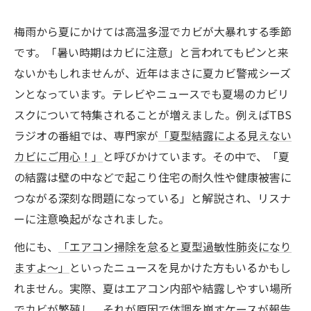
梅雨から夏にかけては高温多湿でカビが大暴れする季節
です。「暑い時期はカビに注意」と言われてもピンと来
ないかもしれませんが、近年はまさに夏カビ警戒シーズ
ンとなっています。テレビやニュースでも夏場のカビリ
スクについて特集されることが増えました。例えばTBS
ラジオの番組では、専門家が
「夏型結露による見えない
カビにご用心！」
と呼びかけています。その中で、「夏
の結露は壁の中などで起こり住宅の耐久性や健康被害に
つながる深刻な問題になっている」と解説され、リスナ
ーに注意喚起がなされました。
他にも、
「エアコン掃除を怠ると夏型過敏性肺炎になり
ますよ～」
といったニュースを見かけた方もいるかもし
れません。実際、夏はエアコン内部や結露しやすい場所
でカビが繁殖し、それが原因で体調を崩すケースが報告