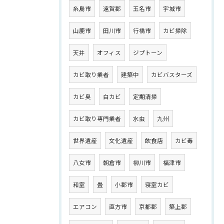
糸島市
遠賀郡
玉名市
宇城市
山鹿市
田川市
行橋市
カビ掃除
天井
オフィス
ジプトーン
カビ取り業者
建築中
カビバスターズ
カビ臭
白カビ
定期清掃
カビ取り専門業者
水虫
九州
世界遺産
文化遺産
飲食店
カビ毒
八女市
朝倉市
柳川市
福津市
和室
畳
小郡市
寝室カビ
エアコン
直方市
京都郡
築上郡