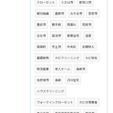
クローゼット
うきは市
那珂川市
壁内結露
嘉麻市
みやま市
宮若市
豊前市
鞍手郡
雨漏れ
荒尾市
合志市
菊池市
新築住宅
湿度
菊陽町
宇土市
中央区
玄関物入
基礎断熱
カビクリーニング
カビ除去
物流倉庫
老人ホーム
長崎市
佐世保市
長崎
ZEH住宅
ハウスクリーニング
ウォークインクローゼット
カビ対策業者