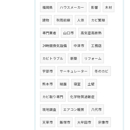
福岡県
ハウスメーカー
影響
木材
建物
秋雨前線
人体
カビ繁殖
専門業者
山口市
高気密高断熱
24時間換気設備
中津市
工務店
カビトラブル
新築
リフォーム
宇部市
サーキュレーター
冬のカビ
熊本市
結露
寝室
土壁
カビ取り専門
化学物質過敏症
現地調査
エアコン暖房
八代市
天草市
飯塚市
大牟田市
宗像市