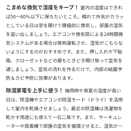
こまめな換気で湿度をキープ！
室内の湿度はできれ
ば50〜60％以下に保ちたいところ。晴れて外気がカラッ
としている日は窓を開けて積極的に換気し、部屋の湿気
を追い出しましょう。エアコンや換気扇による24時間換
気システムがある場合は常時運転させ、湿気がこもらな
いようにするのがおすすめです。また、押し入れや下駄
箱、クローゼットなどの扉もときどき開け放って空気を
通しましょう。空気の流れを作るだけで、内部の結露予
防＆カビ予防に効果があります。
除湿家電を上手に使う！
梅雨時や真夏の湿度が高い
日は、除湿機やエアコンの除湿モード（ドライ）を活用
して室内を乾燥させましょう。最近の除湿機は洗濯物を
乾かす用途にも使えて一石二鳥です。また、サーキュレ
ーターや扇風機で部屋の空気を循環させると、湿気が一