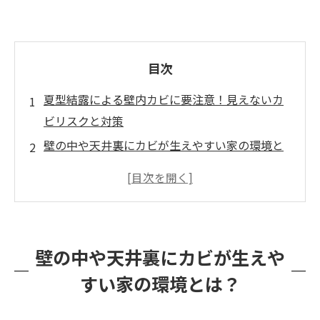
目次
夏型結露による壁内カビに要注意！見えないカ
ビリスクと対策
壁の中や天井裏にカビが生えやすい家の環境と
は？
見えないカビのサイン：臭いやアレルギー症状
に敏感になろう
夏はカビに要警戒！メディアでも話題の季節性
壁の中や天井裏にカビが生えや
カビリスク
すい家の環境とは？
カビ取りはプロにお任せ！カビバスターズ福岡
のMIST工法®とは