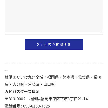
必要な情報を頂けない場合は、それに対応した当社
のサービスをご提供できない場合がございますので
予めご了承ください。
＜個人情報の開示･訂正・削除･利用停止の手続につ
いて＞
当社では、お客様の個人情報の開示･訂正･削除・利
用停止の手続を定めさせて頂いております。
ご本人である事を確認のうえ、対応させて頂きま
--------------------------------------------------------------------
す。
--
個人情報の開示･訂正･削除・利用停止の具体的手続
稼働エリアは九州全域：福岡県・熊本県・佐賀県・長崎
きにつきましては、お電話でお問合せ下さい。
県・大分県・宮崎県・山口県
カビバスターズ福岡
〒813-0002 福岡県福岡市東区下原3丁目21-14
電話番号 : 090-8159-7525