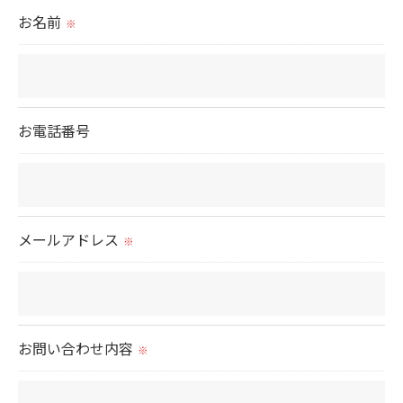
られた場合を除き、
お名前
※
取得した個人情報を第三者に提供することはいたし
ません。
＜個人情報の委託について＞
お電話番号
当社では、利用目的の達成に必要な範囲において、
個人情報を外部に委託する場合があります。
これらの委託先に対しては個人情報保護契約等の措
置をとり、適切な監督を行います。
メールアドレス
※
＜個人情報の安全管理＞
当社では、個人情報の漏洩等がなされないよう、適
切に安全管理対策を実施します。
お問い合わせ内容
※
＜個人情報を与えなかった場合に生じる結果＞