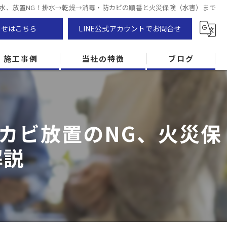
水、放置NG！排水→乾燥→消毒・防カビの順番と火災保険（水害）まで
わせはこちら
LINE公式アカウントでお問合せ
施工事例
当社の特徴
ブログ
カビ除去
防カビ
カビ放置のNG、火災保
カビ専門
解説
ZEH住宅
カビ検査