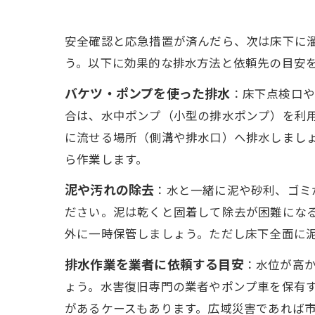
安全確認と応急措置が済んだら、次は床下に
う。以下に効果的な排水方法と依頼先の目安
バケツ・ポンプを使った排水
：床下点検口や
合は、水中ポンプ（小型の排水ポンプ）を利
に流せる場所（側溝や排水口）へ排水しまし
ら作業します。
泥や汚れの除去
：水と一緒に泥や砂利、ゴミ
ださい。泥は乾くと固着して除去が困難にな
外に一時保管しましょう。ただし床下全面に
排水作業を業者に依頼する目安
：水位が高
ょう。水害復旧専門の業者やポンプ車を保有
があるケースもあります。広域災害であれば