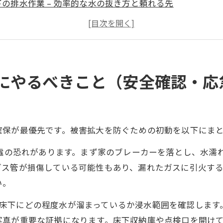
下の排水作業 – 効率的な水の抜き方と頼れる先
底乾燥の重要性と正しい方法（DIYとプロの違い）
ビ・害虫・感染症のリスクとその予防策（消毒・除菌・防
下浸水を放置するとどうなるか？（資産価値への影響・健
災保険・公的支援制度の確認ポイントと活用法
にやるべきこと（安全確認・応
ビ除去業者選びで後悔しないためのチェックリスト
ビバスターズ福岡が提供する対応フローと強み
くある質問と無料相談のご案内
確保が最優先です。被害拡大を防ぐための初動を以下にま
感電の恐れがあります。まず家のブレーカーを落とし、水濡
ガス管が損傷している可能性もあり、漏れたガスに引火す
い。
床下にどの程度水が溜まっているか浸水範囲を確認します
写真が重要な証拠になります。床下収納庫や点検口を開け