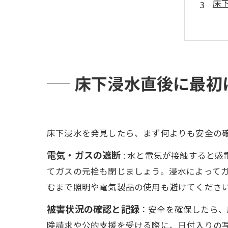
床
徹
カ
床
火
床下浸水直後に最初
カ
カ
よ
床下浸水を発見したら、まず何よりも安全の
電気・ガスの遮断
: 水と電気が接触すると
てガスの元栓も閉じましょう。浸水によって
むまで照明や電気製品の使用も避けてくださ
被害状況の確認と記録
：安全を確保したら、
険請求や公的支援を受ける際に、日付入りの