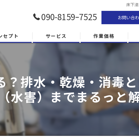
床下浸
090-8159ｰ7525
お問い合
ンセプト
サービス
作業価格
る？排水・乾燥・消毒と
（水害）までまるっと