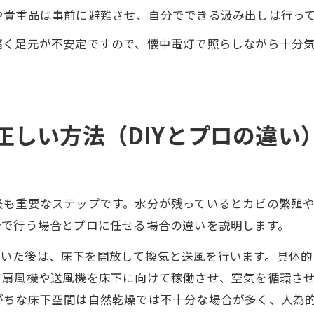
や貴重品は事前に避難させ、自分でできる汲み出しは行っ
暗く足元が不安定ですので、懐中電灯で照らしながら十分
正しい方法（DIYとプロの違い
最も重要なステップです。水分が残っているとカビの繁殖
分で行う場合とプロに任せる場合の違いを説明します。
抜いた後は、床下を開放して換気と送風を行います。具体的
て扇風機や送風機を床下に向けて稼働させ、空気を循環さ
がちな床下空間は自然乾燥では不十分な場合が多く、人為