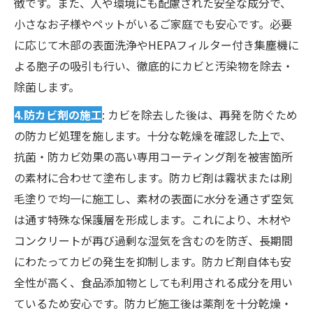
徴です。また、人や環境にも配慮された安全な成分で、
小さなお子様やペットがいるご家庭でも安心です。必要
に応じて木部の表面洗浄やHEPAフィルター付き集塵機に
よる胞子の吸引も行い、徹底的にカビと汚染物を除去・
除菌します。
4.防カビ剤の施工
: カビを除去した後は、再発を防ぐため
の防カビ処理を施します。十分な乾燥を確認した上で、
抗菌・防カビ効果の高い専用コーティング剤を被害箇所
の素材に合わせて塗布します。防カビ剤は霧状または刷
毛塗りで均一に施工し、素材の表面に水分を通さず空気
は通す特殊な保護層を形成します。これにより、木材や
コンクリートが再び過剰な湿気を含むのを防ぎ、長期間
にわたってカビの発生を抑制します。防カビ剤自体も安
全性が高く、食品添加物としても利用される成分を用い
ているため安心です。防カビ施工後は薬剤を十分乾燥・