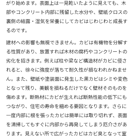
がり始めます。表面上は一見乾いたように見えても、木
部やコンクリート内部に残留した水分や、壁紙クロスの
裏側の結露・湿気を栄養にしてカビはじわじわと成長す
るのです。
建材への影響も無視できません。カビは有機物を分解す
る性質があり、放置すれば木材の腐朽やコンクリートの
劣化を招きます。例えば柱や梁など構造材がカビに侵さ
れると、徐々に強度が落ちて耐久性が損なわれかねませ
ん。また、壁紙や塗装面に発生した黒カビはシミや変色
となって残り、美観を損ねるだけでなく壁材そのものを
傷めます。断熱材にカビが生えれば断熱性能の低下にも
つながり、住宅の寿命を縮める要因となります。さらに
一度内部に根を張ったカビは簡単には取り切れず、表面
を清掃してもすぐに内部から再発してしまう厄介さがあ
ります。見えない所で広がったカビはカビ臭となって室