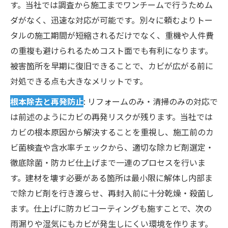
す。当社では調査から施工までワンチームで行うためム
ダがなく、迅速な対応が可能です。別々に頼むよりトー
タルの施工期間が短縮されるだけでなく、重機や人件費
の重複も避けられるためコスト面でも有利になります。
被害箇所を早期に復旧できることで、カビが広がる前に
対処できる点も大きなメリットです。
根本除去と再発防止
: リフォームのみ・清掃のみの対応で
は前述のようにカビの再発リスクが残ります。当社では
カビの根本原因から解決することを重視し、施工前のカ
ビ菌検査や含水率チェックから、適切な除カビ剤選定・
徹底除菌・防カビ仕上げまで一連のプロセスを行いま
す。建材を壊す必要がある箇所は最小限に解体し内部ま
で除カビ剤を行き渡らせ、再封入前に十分乾燥・殺菌し
ます。仕上げに防カビコーティングも施すことで、次の
雨漏りや湿気にもカビが発生しにくい環境を作ります。