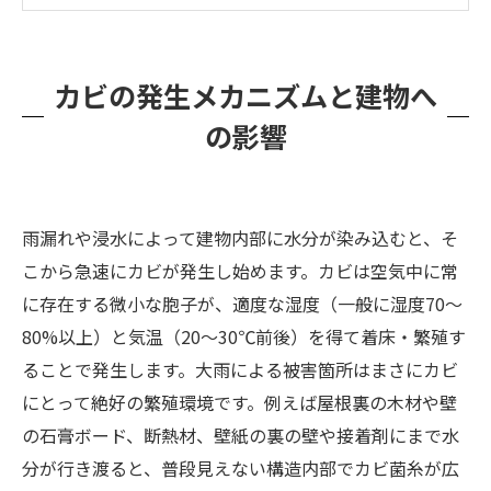
一般的なリフォーム業者や清掃業者の限界
カビバスターズ福岡の除カビ・リフォーム一貫
カビの発生メカニズムと建物へ
対応のメリット
の影響
MIST工法®による除カビ施工の流れ
よくある質問と無料相談の流れ
雨漏れや浸水によって建物内部に水分が染み込むと、そ
こから急速にカビが発生し始めます。カビは空気中に常
に存在する微小な胞子が、適度な湿度（一般に湿度70～
80%以上）と気温（20～30℃前後）を得て着床・繁殖す
ることで発生します。大雨による被害箇所はまさにカビ
にとって絶好の繁殖環境です。例えば屋根裏の木材や壁
の石膏ボード、断熱材、壁紙の裏の壁や接着剤にまで水
分が行き渡ると、普段見えない構造内部でカビ菌糸が広