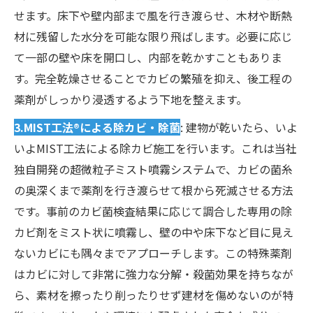
せます。床下や壁内部まで風を行き渡らせ、木材や断熱
材に残留した水分を可能な限り飛ばします。必要に応じ
て一部の壁や床を開口し、内部を乾かすこともありま
す。完全乾燥させることでカビの繁殖を抑え、後工程の
薬剤がしっかり浸透するよう下地を整えます。
3.MIST工法®による除カビ・除菌
: 建物が乾いたら、いよ
いよMIST工法による除カビ施工を行います。これは当社
独自開発の超微粒子ミスト噴霧システムで、カビの菌糸
の奥深くまで薬剤を行き渡らせて根から死滅させる方法
です。事前のカビ菌検査結果に応じて調合した専用の除
カビ剤をミスト状に噴霧し、壁の中や床下など目に見え
ないカビにも隅々までアプローチします。この特殊薬剤
はカビに対して非常に強力な分解・殺菌効果を持ちなが
ら、素材を擦ったり削ったりせず建材を傷めないのが特