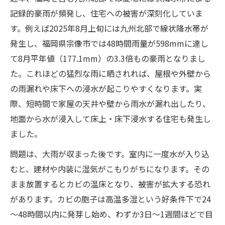
記録的豪雨が頻発し、住宅への被害が深刻化していま
す。例えば2025年8月上旬には九州北部で線状降水帯が
発生し、福岡県宗像市では48時間雨量が598mmに達し
て8月平年値（177.1mm）の3.3倍もの豪雨となりまし
た。これほどの猛烈な雨に晒されれば、屋根や外壁から
の雨漏れや床下への浸水が起こりやすくなります。実
際、短時間で家屋の天井や壁から雨水が漏れ出したり、
地面から水が浸入して床上・床下浸水する住宅も発生し
ました。
問題は、大雨が収まった後です。室内に一度水が入り込
むと、建材や内装に湿気がこもりがちになります。その
まま放置するとカビの温床となり、被害が拡大する恐れ
があります。カビの胞子は高温多湿という好条件下で24
～48時間以内に発芽し始め、わずか3日～1週間ほどで目