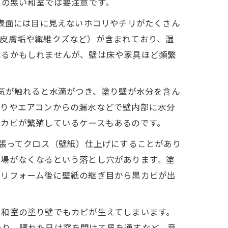
りの悪い和室では要注意です。
の表面には目に見えないホコリやチリがたくさん
の皮膚垢や繊維クズなど）が含まれており、湿
れるかもしれませんが、壁は床や家具ほど頻繁
空気が触れると水滴がつき、塗り壁が水分を含ん
漏りやエアコンからの漏水などで壁内部に水分
でカビが繁殖しているケースもあるのです。
を張ってクロス（壁紙）仕上げにすることがあり
げ場がなくなるという落とし穴があります。塗
。リフォーム後に壁紙の継ぎ目から黒カビが出
、和室の塗り壁でもカビが生えてしまいます。
たり、晴れた日は窓を開けて風を通すなど、意