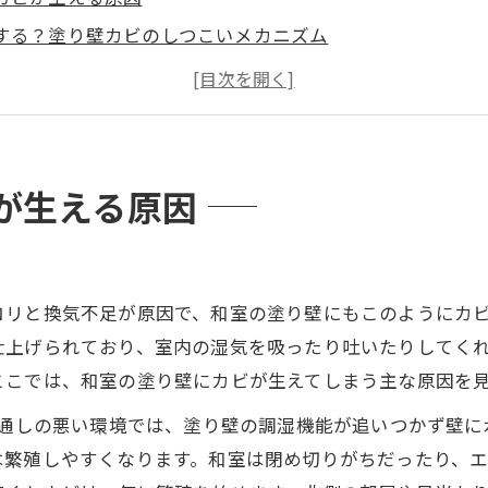
する？塗り壁カビのしつこいメカニズム
不十分な理由 – カビキラーで落とせないワケ
とどうなる？高齢者ほど心配な健康被害
は？和室の塗り壁を傷めない安全・効果的なカビ除去法
ビ除去をお考えなら…プロにお任せ！
が生える原因
コリと換気不足が原因で、和室の塗り壁にもこのようにカ
仕上げられており、室内の湿気を吸ったり吐いたりしてく
ここでは、和室の塗り壁にカビが生えてしまう主な原因を
く風通しの悪い環境では、塗り壁の調湿機能が追いつかず壁
は繁殖しやすくなります。和室は閉め切りがちだったり、