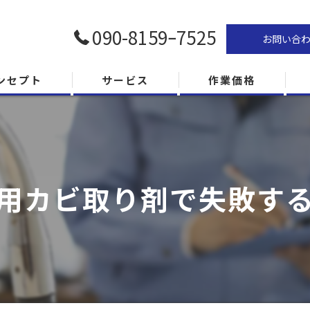
090-8159ｰ7525
お問い合
ンセプト
サービス
作業価格
用カビ取り剤で失敗す