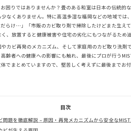
てお困りではありませんか？畳のある和室は日本の伝統的
も少なくありません。特に高温多湿な福岡などの地域では
ビだらけ…」「市販のカビ取り剤で掃除したけどまた生え
なく、放置すると健康被害や住宅の劣化にもつながるため
因やカビ再発のメカニズム、そして家庭用のカビ取り洗剤
高齢者への健康への影響にも触れ、最後にプロが行うMI
文体でまとめていますので、堅苦しく考えずに最後までお
目次
問題を徹底解説 – 原因・再発メカニズムから安全なMIS
カビが生える原因