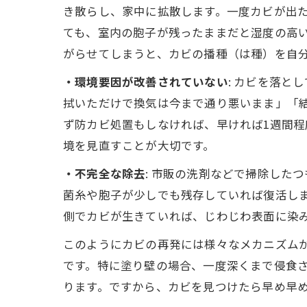
き散らし、家中に拡散します。一度カビが出
ても、室内の胞子が残ったままだと湿度の高
がらせてしまうと、カビの播種（は種）を自
・環境要因が改善されていない
: カビを落
拭いただけで換気は今まで通り悪いまま」「
ず防カビ処置もしなければ、早ければ1週間
境を見直すことが大切です。
・不完全な除去
: 市販の洗剤などで掃除した
菌糸や胞子が少しでも残存していれば復活し
側でカビが生きていれば、じわじわ表面に染
このようにカビの再発には様々なメカニズム
です。特に塗り壁の場合、一度深くまで侵食
ります。ですから、カビを見つけたら早め早