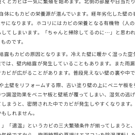
続くとカビは一気に繁殖を始めます。北側の部屋や日当た
り壁自体にもカビの栄養源が潜んでいます。経年劣化した壁
エサになります。ホコリにはカビの栄養となる有機物（人
ろしてしまいます。「ちゃんと掃除してるのに…」と思わ
るものです。
る結露もカビの原因となります。冷えた壁に暖かく湿った
宅では、壁内結露が発生していることもあります。また雨
でカビが広がることがあります。普段見えない壁の裏や中
砂壁や土壁をリフォームする際、古い塗り壁の上にベニヤ板
持つ調湿効果をベニヤ板と壁紙が覆ってしまい、湿気の逃
てしまうと、密閉された中でカビが発生しやすくなります
かもしれません。
）」「適温」というカビの三大繁殖条件が揃ってしまうと
の気候ですから、梅雨時期や夏場はエアコンを除湿運転し