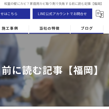
和室の壁にカビ？家庭用カビ取り剤で失敗する前に読む記事【福岡】
わせはこちら
LINE公式アカウントでお問合せ
施工事例
当社の特徴
ブログ
カビ除去
防カビ
る前に読む記事【福岡】
カビ専門
ZEH住宅
カビ検査