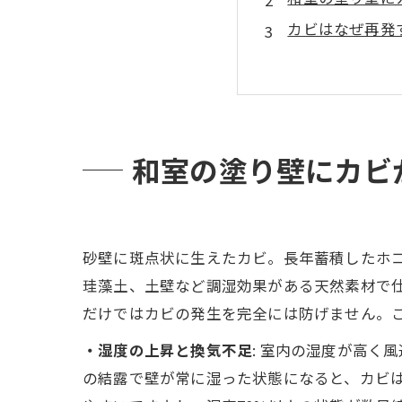
カビはなぜ再発
家庭用洗剤では
カビを放置する
MIST工法と
福岡で和室のカ
和室の塗り壁にカビ
おわりに
砂壁に斑点状に生えたカビ。長年蓄積したホ
珪藻土、土壁など調湿効果がある天然素材で
だけではカビの発生を完全には防げません。
・湿度の上昇と換気不足
: 室内の湿度が高
の結露で壁が常に湿った状態になると、カビ