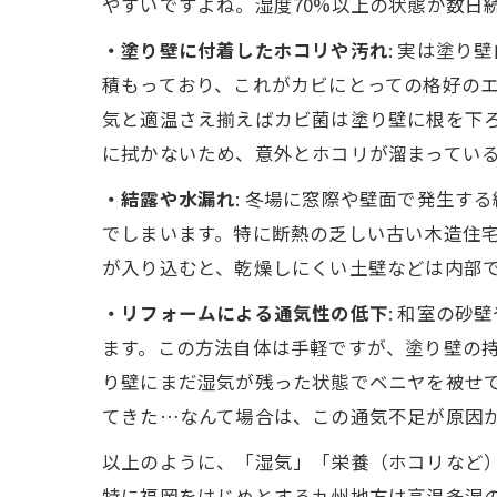
やすいですよね。湿度70%以上の状態が数日
・塗り壁に付着したホコリや汚れ
: 実は塗
積もっており、これがカビにとっての格好の
気と適温さえ揃えばカビ菌は塗り壁に根を下
に拭かないため、意外とホコリが溜まってい
・結露や水漏れ
: 冬場に窓際や壁面で発生す
でしまいます。特に断熱の乏しい古い木造住
が入り込むと、乾燥しにくい土壁などは内部
・リフォームによる通気性の低下
: 和室の
ます。この方法自体は手軽ですが、塗り壁の
り壁にまだ湿気が残った状態でベニヤを被せ
てきた…なんて場合は、この通気不足が原因
以上のように、「湿気」「栄養（ホコリなど
特に福岡をはじめとする九州地方は高温多湿