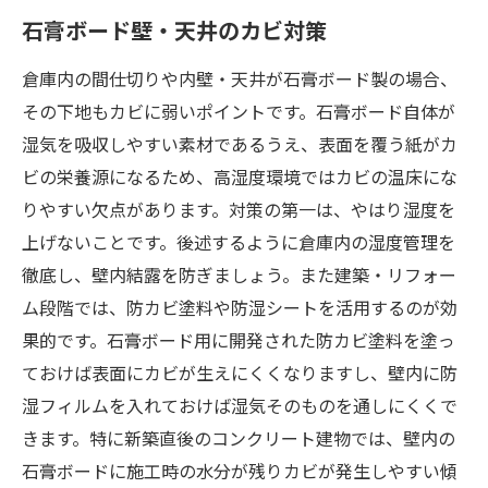
石膏ボード壁・天井のカビ対策
倉庫内の間仕切りや内壁・天井が石膏ボード製の場合、
その下地もカビに弱いポイントです。石膏ボード自体が
湿気を吸収しやすい素材であるうえ、表面を覆う紙がカ
ビの栄養源になるため、高湿度環境ではカビの温床にな
りやすい欠点があります。対策の第一は、やはり湿度を
上げないことです。後述するように倉庫内の湿度管理を
徹底し、壁内結露を防ぎましょう。また建築・リフォー
ム段階では、防カビ塗料や防湿シートを活用するのが効
果的です。石膏ボード用に開発された防カビ塗料を塗っ
ておけば表面にカビが生えにくくなりますし、壁内に防
湿フィルムを入れておけば湿気そのものを通しにくくで
きます。特に新築直後のコンクリート建物では、壁内の
石膏ボードに施工時の水分が残りカビが発生しやすい傾