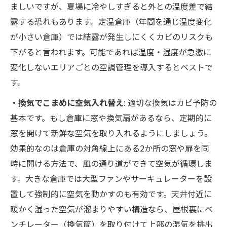
ましいですが、夏場に冷やしすぎると外との温度差で結
露する恐れもあります。定温倉庫（年間を通じ温度変化
が小さい倉庫）では結露が発生しにくくカビのリスクも
下がると言われます。可能であれば温度・湿度が急激に
変化しないエリアごとの空調管理を導入するとベストで
す。
・換気でこまめに空気入れ替え
: 適切な換気はカビ予防の
基本です。もし倉庫に窓や換気扇があるなら、定期的に
窓を開けて新鮮な空気を取り入れるようにしましょう。
効果的なのは倉庫の対角線上にある2か所の窓や扉を同
時に開ける方法で、風の通り道ができて空気が循環しま
す。大きな倉庫では大型ファンやサーキュレーターを設
置して強制的に空気を動かすのも有効です。天井付近に
暖かく湿った空気が溜まりやすい構造なら、屋根裏にベ
ンチレーター（換気筒）を取り付けて上部の湿気を排出