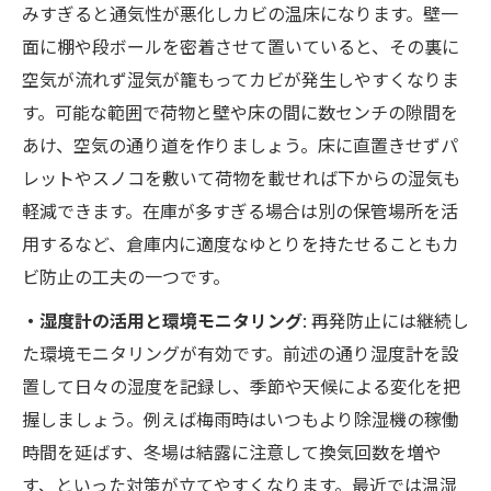
みすぎると通気性が悪化しカビの温床になります。壁一
面に棚や段ボールを密着させて置いていると、その裏に
空気が流れず湿気が籠もってカビが発生しやすくなりま
す。可能な範囲で荷物と壁や床の間に数センチの隙間を
あけ、空気の通り道を作りましょう。床に直置きせずパ
レットやスノコを敷いて荷物を載せれば下からの湿気も
軽減できます。在庫が多すぎる場合は別の保管場所を活
用するなど、倉庫内に適度なゆとりを持たせることもカ
ビ防止の工夫の一つです。
・湿度計の活用と環境モニタリング
: 再発防止には継続し
た環境モニタリングが有効です。前述の通り湿度計を設
置して日々の湿度を記録し、季節や天候による変化を把
握しましょう。例えば梅雨時はいつもより除湿機の稼働
時間を延ばす、冬場は結露に注意して換気回数を増や
す、といった対策が立てやすくなります。最近では温湿