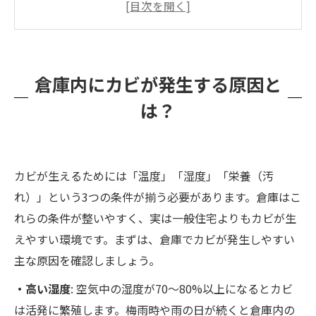
倉庫内の素材別カビ対策
温度・湿度管理と空調・除湿設備導入のポイン
ト
倉庫内にカビが発生する原因と
プロのカビ除去業者に依頼するメリットと安心
は？
感
カビ再発防止のために取り組むべきこと
お問い合わせ・カビ対策のご相談
カビが生えるためには「温度」「湿度」「栄養（汚
れ）」という3つの条件が揃う必要があります。倉庫はこ
れらの条件が整いやすく、実は一般住宅よりもカビが生
えやすい環境です。まずは、倉庫でカビが発生しやすい
主な原因を確認しましょう。
・高い湿度
: 空気中の湿度が70～80%以上になるとカビ
は活発に繁殖します。梅雨時や雨の日が続くと倉庫内の