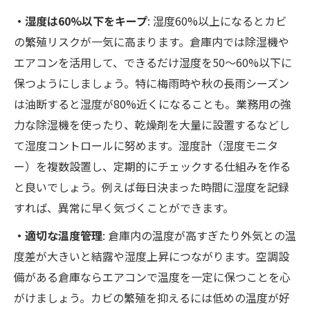
・湿度は60%以下をキープ
: 湿度60%以上になるとカビ
の繁殖リスクが一気に高まります。倉庫内では除湿機や
エアコンを活用して、できるだけ湿度を50～60%以下に
保つようにしましょう。特に梅雨時や秋の長雨シーズン
は油断すると湿度が80%近くになることも。業務用の強
力な除湿機を使ったり、乾燥剤を大量に設置するなどし
て湿度コントロールに努めます。湿度計（湿度モニタ
ー）を複数設置し、定期的にチェックする仕組みを作る
と良いでしょう。例えば毎日決まった時間に湿度を記録
すれば、異常に早く気づくことができます。
・適切な温度管理
: 倉庫内の温度が高すぎたり外気との温
度差が大きいと結露や湿度上昇につながります。空調設
備がある倉庫ならエアコンで温度を一定に保つことを心
がけましょう。カビの繁殖を抑えるには低めの温度が好