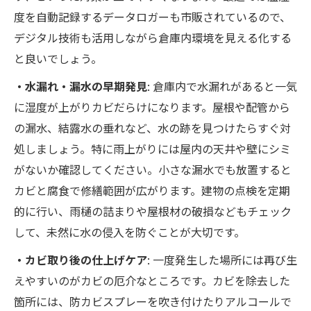
度を自動記録するデータロガーも市販されているので、
デジタル技術も活用しながら倉庫内環境を見える化する
と良いでしょう。
・水漏れ・漏水の早期発見
: 倉庫内で水漏れがあると一気
に湿度が上がりカビだらけになります。屋根や配管から
の漏水、結露水の垂れなど、水の跡を見つけたらすぐ対
処しましょう。特に雨上がりには屋内の天井や壁にシミ
がないか確認してください。小さな漏水でも放置すると
カビと腐食で修繕範囲が広がります。建物の点検を定期
的に行い、雨樋の詰まりや屋根材の破損などもチェック
して、未然に水の侵入を防ぐことが大切です。
・カビ取り後の仕上げケア
: 一度発生した場所には再び生
えやすいのがカビの厄介なところです。カビを除去した
箇所には、防カビスプレーを吹き付けたりアルコールで