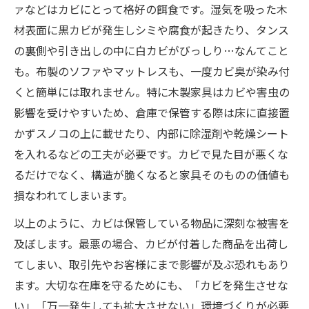
ァなどはカビにとって格好の餌食です。湿気を吸った木
材表面に黒カビが発生しシミや腐食が起きたり、タンス
の裏側や引き出しの中に白カビがびっしり…なんてこと
も。布製のソファやマットレスも、一度カビ臭が染み付
くと簡単には取れません。特に木製家具はカビや害虫の
影響を受けやすいため、倉庫で保管する際は床に直接置
かずスノコの上に載せたり、内部に除湿剤や乾燥シート
を入れるなどの工夫が必要です。カビで見た目が悪くな
るだけでなく、構造が脆くなると家具そのものの価値も
損なわれてしまいます。
以上のように、カビは保管している物品に深刻な被害を
及ぼします。最悪の場合、カビが付着した商品を出荷し
てしまい、取引先やお客様にまで影響が及ぶ恐れもあり
ます。大切な在庫を守るためにも、「カビを発生させな
い」「万一発生しても拡大させない」環境づくりが必要