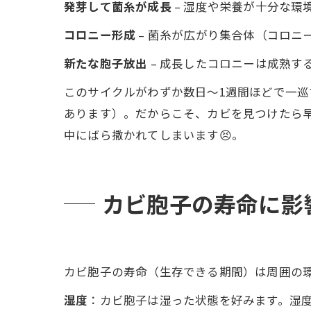
発芽して菌糸が成長
– 湿度や栄養が十分な環
コロニー形成
– 菌糸が広がり集合体（コロニ
新たな胞子放出
– 成長したコロニーは成熟す
このサイクルがわずか数日～1週間ほどで一巡
あります）。だからこそ、カビを見つけたら
中にばら撒かれてしまいます😣。
カビ胞子の寿命に影
カビ胞子の寿命（生存できる期間）は周囲の環境
湿度
：カビ胞子は湿った状態を好みます。湿