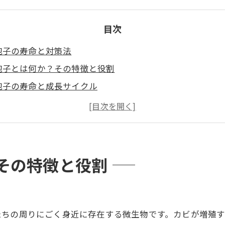
目次
胞子の寿命と対策法
胞子とは何か？その特徴と役割
胞子の寿命と成長サイクル
胞子の寿命に影響を与える要因
でカビ胞子が生き残りやすい場所（要注意環境）
子を長生きさせてしまうNG習慣 😱
管理・換気・清掃による室内カビ対策
その特徴と役割
清浄機・除湿器の上手な活用（アレルギー対策にも）
胞子がもたらす健康リスク（アレルギー・喘息など）
によるカビ胞子対策：カビバスターズ福岡の除去・真菌検
たちの周りにごく身近に存在する微生物です。カビが増殖