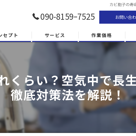
カビ胞子の寿
090-8159ｰ7525
お問い合
ンセプト
サービス
作業価格
れくらい？空気中で長
徹底対策法を解説！