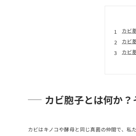
カビ
カビ
カビ
カビ
室内
カビ胞
湿度
カビ胞子とは何か？
空気
カビ
プロ
カビはキノコや酵母と同じ真菌の仲間で、私