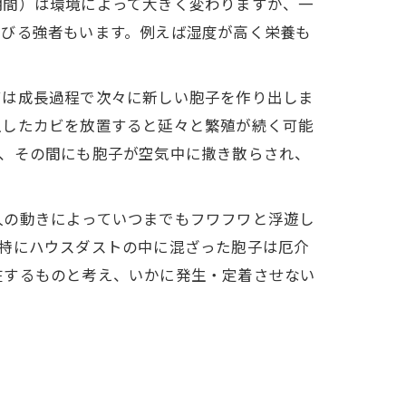
期間）は環境によって大きく変わりますが、一
延びる強者もいます。例えば湿度が高く栄養も
ビは成長過程で次々に新しい胞子を作り出しま
生したカビを放置すると延々と繁殖が続く可能
と、その間にも胞子が空気中に撒き散らされ、
人の動きによっていつまでもフワフワと浮遊し
特にハウスダストの中に混ざった胞子は厄介
在するものと考え、いかに発生・定着させない