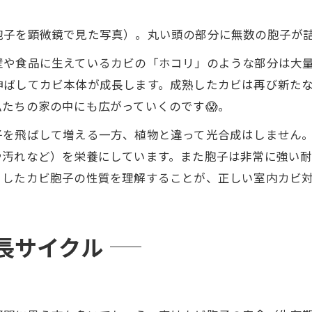
胞子を顕微鏡で見た写真）。丸い頭の部分に無数の胞子が
壁や食品に生えているカビの「ホコリ」のような部分は大
伸ばしてカビ本体が成長します。成熟したカビは再び新た
たちの家の中にも広がっていくのです😱。
子を飛ばして増える一方、植物と違って光合成はしません
や汚れなど）を栄養にしています。また胞子は非常に強い
したカビ胞子の性質を理解することが、正しい室内カビ対
長サイクル