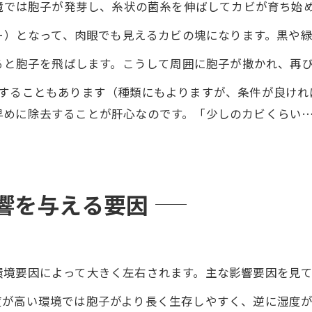
境では胞子が発芽し、糸状の菌糸を伸ばしてカビが育ち始
ー）となって、肉眼でも見えるカビの塊になります。黒や
ると胞子を飛ばします。こうして周囲に胞子が撒かれ、再び
することもあります（種類にもよりますが、条件が良けれ
早めに除去することが肝心なのです。「少しのカビくらい
響を与える要因
要因によって大きく左右されます。主な影響要因を見てみましょ
度が高い環境では胞子がより長く生存しやすく、逆に湿度