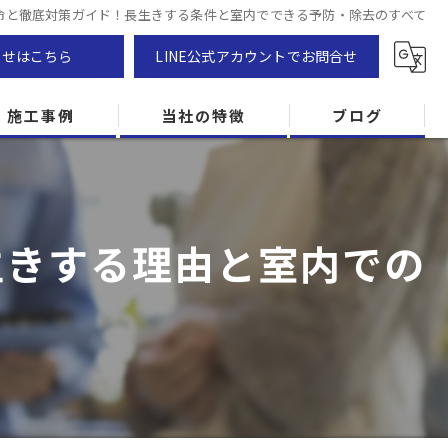
命と徹底対策ガイド！長生きする条件と室内でできる予防・除去のすべて
わせはこちら
LINE公式アカウントでお問合せ
施工事例
当社の特徴
ブログ
カビ除去
防カビ
生きする理由と室内での
カビ専門
ZEH住宅
カビ検査