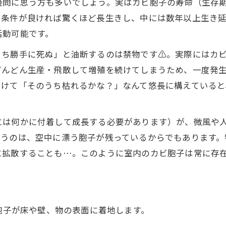
疑問に思う方も多いでしょう。実はカビ胞子の寿命（生存
。条件が良ければ驚くほど長生きし、中には数年以上生き
活動可能です。
ち勝手に死ぬ」と油断するのは禁物です⚠️。実際にはカ
どんどん生産・飛散して増殖を続けてしまうため、一度発
つけて「そのうち枯れるかな？」なんて悠長に構えている
には何かに付着して成長する必要があります）が、微風や
まうのは、空中に漂う胞子が残っているからでもあります。
に拡散することも…。このように室内のカビ胞子は常に存
胞子が床や壁、物の表面に着地します。