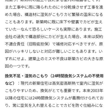
また工事中に雨に降られたのに十分乾燥させず工事を進
めた場合、構造材に湿気がこもりカビ繁殖の温床になる
こともあります。新築時に既に床下や壁裏でカビが生え
ていた…なんて恐ろしいケースも実際にあります。施工
会社の過失で構造部分にカビが生えた場合、本来は契約
不適合責任（旧瑕疵担保）で補修対応すべきですが、原
因がハッキリしないと対応が難しいこともあります。い
ずれにせよ、建築上のミスや不良は新築カビの大きな原
因の一つです。
換気不足・湿気のこもり（24時間換気システムの不使用
など）
：現代の新築住宅は高気密高断熱で室内に湿気が
こもりやすいため、換気がとても重要です。本来2003年
以降の住宅には24時間換気システムが義務付けられてお
り、常に空気を入れ替えることでカビを防ぐ仕組みにな