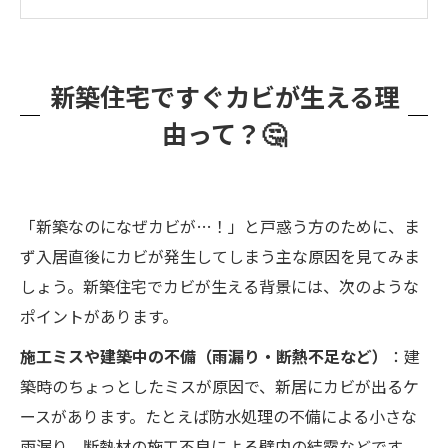
い！？困った実例 😥
カビ問題はプロにおまかせ！カビバスターズ福
岡ができること👍
新築住宅ですぐカビが生える理
相談からカビ解決までの流れもスムーズ🚀
由って？🤔
カビを放置すると…家族の健康＆住まいにこん
なリスクが！⚠️
早めにプロへ相談するメリット💡 ～安心・安全
「新築なのになぜカビが…！」と戸惑う方のために、ま
な暮らしのために～
ず入居直後にカビが発生してしまう主な原因を見てみま
しょう。新築住宅でカビが生える背景には、次のような
ポイントがあります。
施工ミスや建築中の不備（雨漏り・断熱不足など）
：建
築時のちょっとしたミスが原因で、新居にカビが出るケ
ースがあります。たとえば防水処理の不備による小さな
雨漏り、断熱材の施工不良による壁内の結露などです。