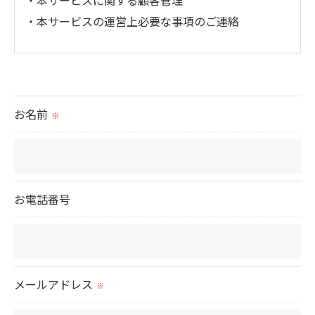
・本サービスの運営上必要な事項のご連絡
＜個人情報の提供について＞
当社ではお客様の同意を得た場合または法令に定め
られた場合を除き、
お名前
※
取得した個人情報を第三者に提供することはいたし
ません。
＜個人情報の委託について＞
お電話番号
当社では、利用目的の達成に必要な範囲において、
個人情報を外部に委託する場合があります。
これらの委託先に対しては個人情報保護契約等の措
置をとり、適切な監督を行います。
メールアドレス
※