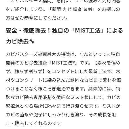
「カビバスターズ福岡」を例に、プロの強みと対応内容
をご紹介します😊。「新築 カビ 調査 業者」をお探しの
方はぜひ参考にしてください。
安全・徹底除去！独自の「MIST工法」による
カビ除去🔧
カビバスターズ福岡最大の特徴は、なんといっても独自
開発のカビ除去技術「MIST工法®」です。【素材を傷め
ず、擦らず削らず】をコンセプトにした最新工法で、木
材やコンクリートに染み込んだ頑固なカビまで素材を傷
つけることなく根こそぎ退治できます。具体的には、特
殊なカビ除去専用液剤を微細なミスト状にして、カビの
繁殖源となる場所に隅々まで行き渡らせます。ミストが
カビの菌糸や胞子にしっかり行き渡り、その成長を阻
止・除去してくれるのです。