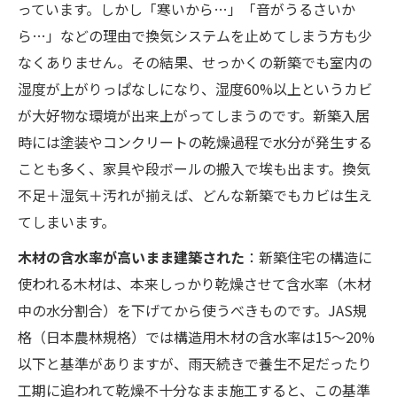
っています。しかし「寒いから…」「音がうるさいか
ら…」などの理由で換気システムを止めてしまう方も少
なくありません。その結果、せっかくの新築でも室内の
湿度が上がりっぱなしになり、湿度60%以上というカビ
が大好物な環境が出来上がってしまうのです。新築入居
時には塗装やコンクリートの乾燥過程で水分が発生する
ことも多く、家具や段ボールの搬入で埃も出ます。換気
不足＋湿気＋汚れが揃えば、どんな新築でもカビは生え
てしまいます。
木材の含水率が高いまま建築された
：新築住宅の構造に
使われる木材は、本来しっかり乾燥させて含水率（木材
中の水分割合）を下げてから使うべきものです。JAS規
格（日本農林規格）では構造用木材の含水率は15～20%
以下と基準がありますが、雨天続きで養生不足だったり
工期に追われて乾燥不十分なまま施工すると、この基準