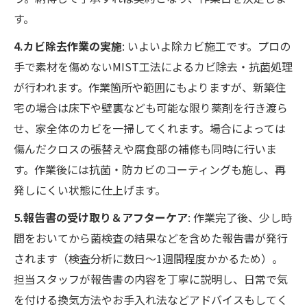
す。
4.カビ除去作業の実施
: いよいよ除カビ施工です。プロの
手で素材を傷めないMIST工法によるカビ除去・抗菌処理
が行われます。作業箇所や範囲にもよりますが、新築住
宅の場合は床下や壁裏なども可能な限り薬剤を行き渡ら
せ、家全体のカビを一掃してくれます。場合によっては
傷んだクロスの張替えや腐食部の補修も同時に行いま
す。作業後には抗菌・防カビのコーティングも施し、再
発しにくい状態に仕上げます。
5.報告書の受け取り＆アフターケア
: 作業完了後、少し時
間をおいてから菌検査の結果などを含めた報告書が発行
されます（検査分析に数日～1週間程度かかるため）。
担当スタッフが報告書の内容を丁寧に説明し、日常で気
を付ける換気方法やお手入れ法などアドバイスもしてく