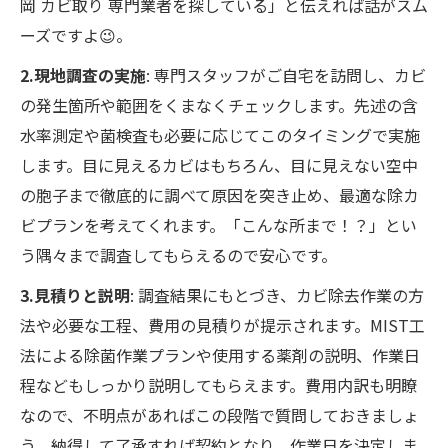
岡 カビ取り 専門業者を探している」と伝えれば話がスム
ーズですよ😉。
2.現地調査の実施
: 専門スタッフがご自宅を訪問し、カビ
の発生箇所や範囲をくまなくチェックします。先述の含
水率測定や菌検査も必要に応じてこのタイミングで実施
します。目に見えるカビはもちろん、目に見えない空中
の胞子まで徹底的に調べて原因を突き止め、最適な除カ
ビプランを考えてくれます。「こんな所まで！？」とい
う隅々まで調査してもらえるので安心です。
3.見積りと説明
: 調査結果にもとづき、カビ除去作業の方
法や必要な工程、費用の見積りが提示されます。MIST工
法による除菌作業プランや使用する薬剤の説明、作業日
程などもしっかり説明してもらえます。費用内訳も明瞭
なので、不明点があればこの段階で質問しておきましょ
う。納得して了承すれば契約となり、作業日を決定しま