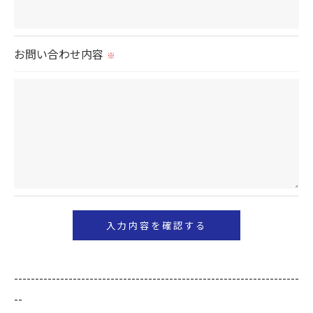
＜個人情報の安全管理＞
当社では、個人情報の漏洩等がなされないよう、適
切に安全管理対策を実施します。
お問い合わせ内容
※
＜個人情報を与えなかった場合に生じる結果＞
必要な情報を頂けない場合は、それに対応した当社
のサービスをご提供できない場合がございますので
予めご了承ください。
＜個人情報の開示･訂正・削除･利用停止の手続につ
いて＞
当社では、お客様の個人情報の開示･訂正･削除・利
用停止の手続を定めさせて頂いております。
ご本人である事を確認のうえ、対応させて頂きま
--------------------------------------------------------------------
す。
--