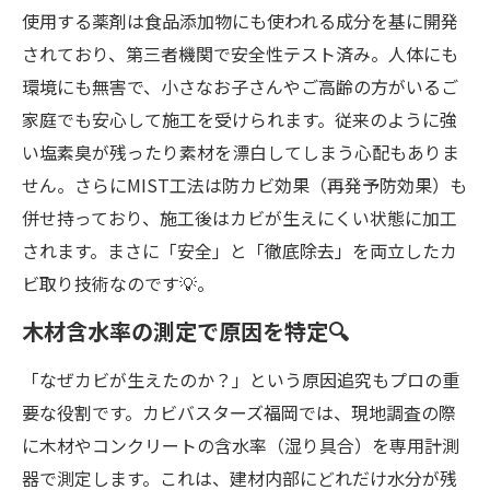
使用する薬剤は食品添加物にも使われる成分を基に開発
されており、第三者機関で安全性テスト済み。人体にも
環境にも無害で、小さなお子さんやご高齢の方がいるご
家庭でも安心して施工を受けられます。従来のように強
い塩素臭が残ったり素材を漂白してしまう心配もありま
せん。さらにMIST工法は防カビ効果（再発予防効果）も
併せ持っており、施工後はカビが生えにくい状態に加工
されます。まさに「安全」と「徹底除去」を両立したカ
ビ取り技術なのです💡。
木材含水率の測定で原因を特定🔍
「なぜカビが生えたのか？」という原因追究もプロの重
要な役割です。カビバスターズ福岡では、現地調査の際
に木材やコンクリートの含水率（湿り具合）を専用計測
器で測定します。これは、建材内部にどれだけ水分が残