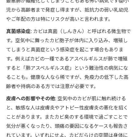
最悪肺が繊維化してしまうこともある怖い病気です😱小
児から高齢者まで発症し得ますが、抵抗力の弱い乳幼児
やご年配の方は特にリスクが高いと言われます。
真菌感染症
: カビは真菌（しんきん）と呼ばれる微生物で
す。空気中に舞ったカビ胞子が体内に入り込み、増殖し
てしまうと真菌症という感染症を起こす場合もありま
す。例えばカビの一種であるアスペルギルスが肺で増殖
すると「肺アスペルギルス症」という難治性の病気にな
ることも。健康な人なら稀ですが、免疫力の低下した高
齢者や持病のある方では注意が必要です。
皮膚への影響やその他
: 空気中のカビが肌に触れ続ける
と、敏感な人は皮膚炎やアトピー性皮膚炎の悪化を招く
ことがあります。またカビ臭のする環境で過ごすことで
気分が悪くなったり、頭痛の要因になるケースも報告さ
れています。いずれにせよ、カビだらけの空間は身体に