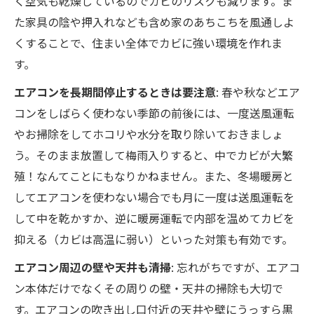
く空気も乾燥しているのでカビのリスクも減ります。ま
た家具の陰や押入れなども含め家のあちこちを風通しよ
くすることで、住まい全体でカビに強い環境を作れま
す。
エアコンを長期間停止するときは要注意
: 春や秋などエア
コンをしばらく使わない季節の前後には、一度送風運転
やお掃除をしてホコリや水分を取り除いておきましょ
う。そのまま放置して梅雨入りすると、中でカビが大繁
殖！なんてことにもなりかねません。また、冬場暖房と
してエアコンを使わない場合でも月に一度は送風運転を
して中を乾かすか、逆に暖房運転で内部を温めてカビを
抑える（カビは高温に弱い）といった対策も有効です。
エアコン周辺の壁や天井も清掃
: 忘れがちですが、エアコ
ン本体だけでなくその周りの壁・天井の掃除も大切で
す。エアコンの吹き出し口付近の天井や壁にうっすら黒