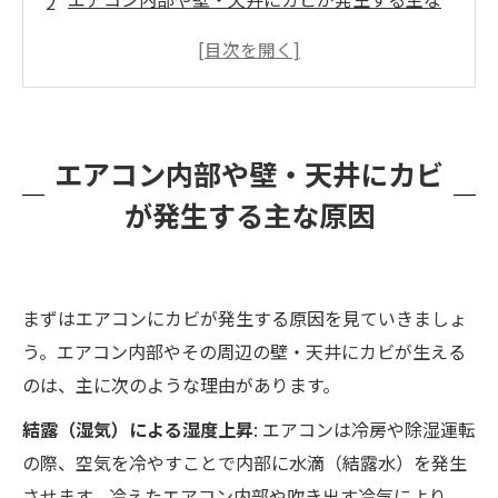
原因
エアコンの除湿機能を使ってもカビが発生して
しまう理由
カビが生えるとどんな健康被害がある？（子ど
エアコン内部や壁・天井にカビ
も・高齢者は特に注意）
が発生する主な原因
エアコンを使いながらできるカビ予防策
DIYでできる範囲と、エアコンカビ掃除をプロに
頼むべきケース
まずはエアコンにカビが発生する原因を見ていきましょ
カビバスターズ福岡によるMIST工法でのカビ除
う。エアコン内部やその周辺の壁・天井にカビが生える
去＆再発防止の特徴
のは、主に次のような理由があります。
結露（湿気）による湿度上昇
: エアコンは冷房や除湿運転
の際、空気を冷やすことで内部に水滴（結露水）を発生
させます。冷えたエアコン内部や吹き出す冷気により、