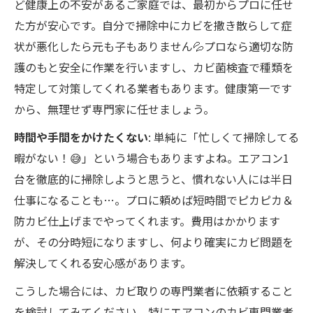
ど健康上の不安があるご家庭では、最初からプロに任せ
た方が安心です。自分で掃除中にカビを撒き散らして症
状が悪化したら元も子もありません💦プロなら適切な防
護のもと安全に作業を行いますし、カビ菌検査で種類を
特定して対策してくれる業者もあります。健康第一です
から、無理せず専門家に任せましょう。
時間や手間をかけたくない
: 単純に「忙しくて掃除してる
暇がない！😅」という場合もありますよね。エアコン1
台を徹底的に掃除しようと思うと、慣れない人には半日
仕事になることも…。プロに頼めば短時間でピカピカ＆
防カビ仕上げまでやってくれます。費用はかかります
が、その分時短になりますし、何より確実にカビ問題を
解決してくれる安心感があります。
こうした場合には、カビ取りの専門業者に依頼すること
を検討してみてください。特にエアコンのカビ専門業者