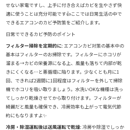
せない家電ですし、上手に付き合えばカビを生やさず快
適に使うことは充分可能です👍ここでは日常生活の中で
できるエアコンのカビ予防策をご紹介します。
日常でできるカビ予防のポイント
フィルター掃除を定期的に
: エアコンカビ対策の基本中の
基本はフィルターのお掃除です。フィルターにホコリが
溜まる→カビの栄養源になる上、風量も落ちて内部が乾
きにくくなる…と悪循環に陥ります。少なくとも月に1
回、できれば2週間に1回程度はフィルターを外して掃除
機でホコリを吸い取りましょう。水洗いOKな機種は洗っ
てしっかり乾燥させてから取り付けます。フィルターが
綺麗だと風量も確保でき、冷房効率も上がって電気代節
約にもなりますよ✨
冷房・除湿運転後は送風運転で乾燥
: 冷房や除湿でしっか