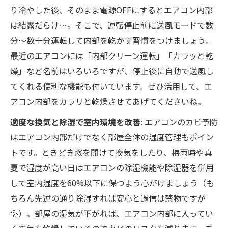
り冷やした後、そのまま電源OFFにするとエアコン内部
は結露だらけ…。そこで、運転停止前に送風モードで数
分～数十分運転して内部を乾かす習慣をつけましょう。
最近のエアコンには「内部クリーン運転」「カラッと乾
燥」など名前はいろいろですが、停止後に自動で送風し
てくれる便利な機能も付いています。ぜひ活用して、エ
アコン内部をカラリと乾燥させてあげてくださいね。
適度な換気と除湿で室内環境を改善
: エアコンのカビ予防
はエアコン内部だけでなく部屋全体の湿度管理もポイン
トです。ときどき窓を開けて換気をしたり、梅雨時や真
夏で湿度が高い日はエアコンの除湿機能や除湿器を併用
して室内湿度を60%以下に保つよう心がけましょう（も
ちろん先述の通り除湿すれば安心と過信は禁物ですが
💦）。部屋の湿気が下がれば、エアコン内部に入ってい