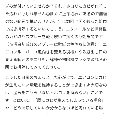
ずみが付いていませんか？それ、ホコリにカビが付着し
た汚れかもしれません😅脚立に上る必要があるので無理
のない範囲で構いませんが、年に数回は固く絞った雑巾
で拭き掃除するといいでしょう。エタノールなど揮発性
のカビ取りスプレーを軽く吹いて拭くのも効果的です
（※漂白剤成分のスプレーは壁紙の色落ちに注意）。エ
アコンルーバー（風向きを変える羽根）や吹き出し口の
見える範囲のホコリも、綿棒や掃除機ブラシで取れる範
囲でお掃除してみてください。
こうした日常のちょっとした心がけで、エアコンにカビ
が生えにくい環境を維持することができます🎵大切なの
は「湿気をこもらせない・ホコリを溜めない」ことで
す。とはいえ、「既にカビが生えてしまっている場合」
や「どう掃除していいか分からないほど汚れている場