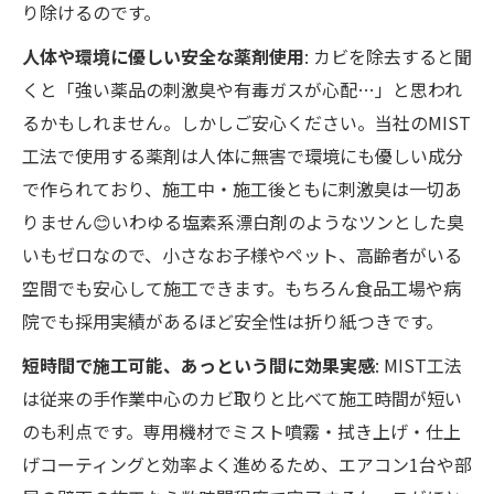
り除けるのです。
人体や環境に優しい安全な薬剤使用
: カビを除去すると聞
くと「強い薬品の刺激臭や有毒ガスが心配…」と思われ
るかもしれません。しかしご安心ください。当社のMIST
工法で使用する薬剤は人体に無害で環境にも優しい成分
で作られており、施工中・施工後ともに刺激臭は一切あ
りません😊いわゆる塩素系漂白剤のようなツンとした臭
いもゼロなので、小さなお子様やペット、高齢者がいる
空間でも安心して施工できます。もちろん食品工場や病
院でも採用実績があるほど安全性は折り紙つきです。
短時間で施工可能、あっという間に効果実感
: MIST工法
は従来の手作業中心のカビ取りと比べて施工時間が短い
のも利点です。専用機材でミスト噴霧・拭き上げ・仕上
げコーティングと効率よく進めるため、エアコン1台や部