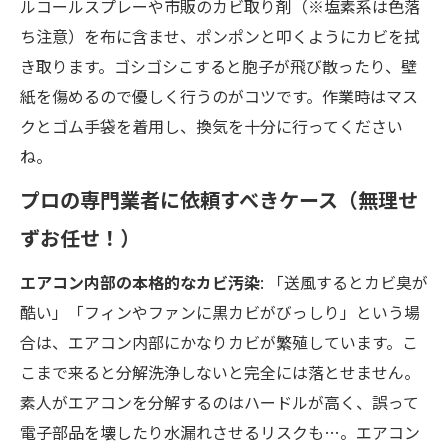
ルコールスプレーや市販のカビ取り剤（※塩素系は色落
ち注意）を布に含ませ、ポンポンと叩くようにカビを拭
き取ります。ゴシゴシこすると胞子が飛び散ったり、壁
紙を傷めるので優しく行うのがコツです。作業時はマス
クとゴム手袋を着用し、換気を十分に行ってください
ね。
プロの専門業者に依頼すべきケース（無理せ
ずお任せ！）
エアコン内部の本格的なカビ汚染
: 「送風するとカビ臭が
酷い」「フィンやファンに黒カビがびっしり」という場
合は、エアコン内部にかなりカビが繁殖しています。こ
こまで来ると分解洗浄しないと完全には落とせません。
素人がエアコンを分解するのはハードルが高く、誤って
電子部品を壊したり水漏れさせるリスクも…。エアコン