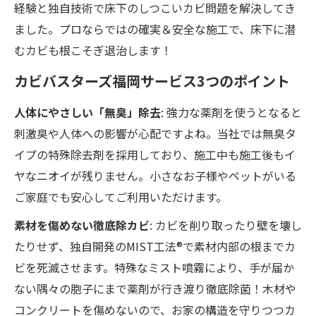
経験と独自技術で床下のしつこいカビ問題を解決してき
ました。プロならではの確実＆安全な施工で、床下に潜
むカビも根こそぎ退治します！
カビバスターズ福岡サービス3つのポイント
人体にやさしい「無臭」除去
: 強力な薬剤を使うとなると
刺激臭や人体への影響が心配ですよね。当社では無臭タ
イプの特殊除去剤を採用しており、施工中も施工後もイ
ヤなニオイが残りません。小さなお子様やペットがいる
ご家庭でも安心してご利用いただけます。
素材を傷めない徹底除カビ
: カビを削り取ったり壁を壊し
たりせず、独自開発のMIST工法®で素材内部の根までカ
ビを死滅させます。特殊なミスト噴霧により、手が届か
ない隅々の胞子にまで薬剤が行き渡り徹底除菌！木材や
コンクリートを傷めないので、お家の構造を守りつつカ