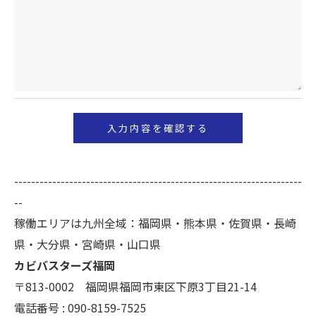
必要な情報を頂けない場合は、それに対応した当社
のサービスをご提供できない場合がございますので
予めご了承ください。
＜個人情報の開示･訂正・削除･利用停止の手続につ
いて＞
当社では、お客様の個人情報の開示･訂正･削除・利
用停止の手続を定めさせて頂いております。
ご本人である事を確認のうえ、対応させて頂きま
--------------------------------------------------------------------
す。
--
個人情報の開示･訂正･削除・利用停止の具体的手続
稼働エリアは九州全域：福岡県・熊本県・佐賀県・長崎
きにつきましては、お電話でお問合せ下さい。
県・大分県・宮崎県・山口県
カビバスターズ福岡
〒813-0002 福岡県福岡市東区下原3丁目21-14
電話番号 : 090-8159-7525