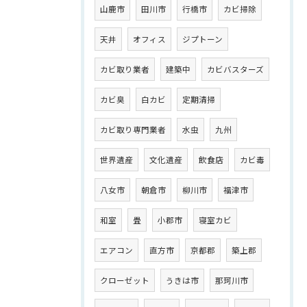
山鹿市
田川市
行橋市
カビ掃除
天井
オフィス
ジプトーン
カビ取り業者
建築中
カビバスターズ
カビ臭
白カビ
定期清掃
カビ取り専門業者
水虫
九州
世界遺産
文化遺産
飲食店
カビ毒
八女市
朝倉市
柳川市
福津市
和室
畳
小郡市
寝室カビ
エアコン
直方市
京都郡
築上郡
クローゼット
うきは市
那珂川市