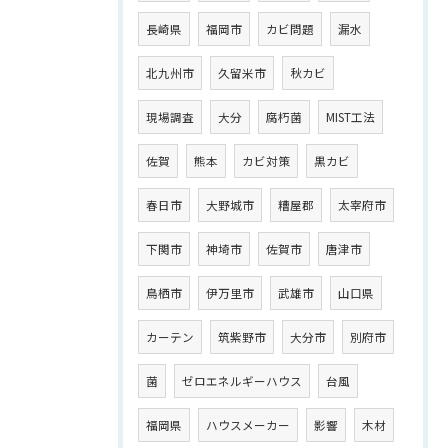
長崎県
福岡市
カビ問題
漏水
北九州市
久留米市
秋カビ
現場調査
大分
腐朽菌
MIST工法
佐賀
熊本
カビ対策
黒カビ
春日市
大野城市
糟屋郡
太宰府市
下関市
神埼市
佐賀市
唐津市
鳥栖市
伊万里市
武雄市
山口県
カーテン
筑紫野市
大分市
別府市
菌
ゼロエネルギーハウス
台風
福岡県
ハウスメーカー
影響
木材