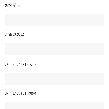
られた場合を除き、
お名前
※
取得した個人情報を第三者に提供することはいたし
ません。
＜個人情報の委託について＞
お電話番号
当社では、利用目的の達成に必要な範囲において、
個人情報を外部に委託する場合があります。
これらの委託先に対しては個人情報保護契約等の措
置をとり、適切な監督を行います。
メールアドレス
※
＜個人情報の安全管理＞
当社では、個人情報の漏洩等がなされないよう、適
切に安全管理対策を実施します。
お問い合わせ内容
※
＜個人情報を与えなかった場合に生じる結果＞