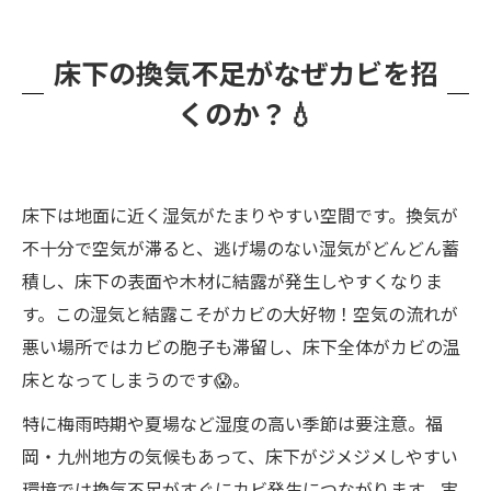
カビバスターズ福岡が提供する安心カビ除去サ
ービス🌿
床下の換気不足がなぜカビを招
床下換気の改善案あれこれ
くのか？💧
よくある質問 Q&A
「カビかも？」と思ったときの相談の流れ📞
床下は地面に近く湿気がたまりやすい空間です。換気が
不十分で空気が滞ると、逃げ場のない湿気がどんどん蓄
積し、床下の表面や木材に結露が発生しやすくなりま
す。この湿気と結露こそがカビの大好物！空気の流れが
悪い場所ではカビの胞子も滞留し、床下全体がカビの温
床となってしまうのです😱。
特に梅雨時期や夏場など湿度の高い季節は要注意。福
岡・九州地方の気候もあって、床下がジメジメしやすい
環境では換気不足がすぐにカビ発生につながります。実