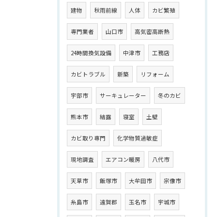
建物
秋雨前線
人体
カビ繁殖
専門業者
山口市
高気密高断熱
24時間換気設備
中津市
工務店
カビトラブル
新築
リフォーム
宇部市
サーキュレーター
冬のカビ
熊本市
結露
寝室
土壁
カビ取り専門
化学物質過敏症
現地調査
エアコン暖房
八代市
天草市
飯塚市
大牟田市
宗像市
糸島市
遠賀郡
玉名市
宇城市