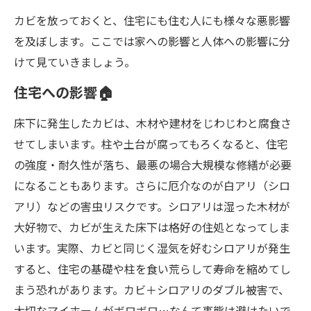
カビを放っておくと、住宅にも住む人にも様々な悪影響
を及ぼします。ここでは家への影響と人体への影響に分
けて見ていきましょう。
住宅への影響🏠
床下に発生したカビは、木材や建材をじわじわと腐食さ
せてしまいます。柱や土台が腐ってもろくなると、住宅
の強度・耐久性が落ち、最悪の場合大規模な修繕が必要
になることもあります。さらに厄介なのが白アリ（シロ
アリ）などの害虫リスクです。シロアリは湿った木材が
大好物で、カビが生えた床下は格好の住処となってしま
います。実際、カビと同じく湿気を好むシロアリが発生
すると、住宅の基礎や柱を食い荒らして寿命を縮めてし
まう恐れがあります。カビ＋シロアリのダブル被害で、
大切なマイホームがボロボロ…なんて事態は避けたいで