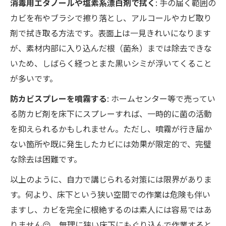
消毒用エタノールや塩素系漂白剤で拭く
: 手の届く範囲の
カビを布やブラシで擦り落とし、アルコールやカビ取り
剤で拭き取る方法です。表面上は一見きれいになります
が、素材内部に入り込んだ根（菌糸）までは除去できな
いため、しばらく経つとまた黒いシミが浮いてくること
が多いです。
防カビスプレーを噴霧する
: ホームセンター等で売ってい
る防カビ剤を床下にスプレーすれば、一時的に菌の活動
を抑えられるかもしれません。ただし、噴霧が行き届か
ない箇所や既に発生したカビには効果が限定的で、完璧
な除去は困難です。
以上のように、自力で講じられる対策には限界がありま
す。何より、床下という狭い空間での作業は危険も伴い
ますし、カビを完全に根絶するのは素人には容易ではあ
りません😔。無理に狭い床下にもぐり込んで作業すると