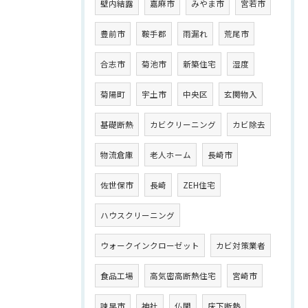
壁内結露
嘉麻市
みやま市
宮若市
豊前市
鞍手郡
雨漏れ
荒尾市
合志市
菊池市
新築住宅
湿度
菊陽町
宇土市
中央区
玄関物入
基礎断熱
カビクリーニング
カビ除去
物流倉庫
老人ホーム
長崎市
佐世保市
長崎
ZEH住宅
ハウスクリーニング
ウォークインクローゼット
カビ対策業者
食品工場
高気密高断熱住宅
宮崎市
諫早市
神社
仏閣
床下断熱