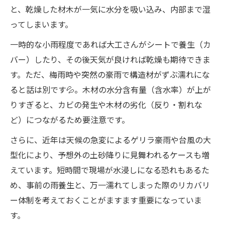
と、乾燥した材木が一気に水分を吸い込み、内部まで湿
ってしまいます。
一時的な小雨程度であれば大工さんがシートで養生（カ
バー）したり、その後天気が良ければ乾燥も期待できま
す。ただ、梅雨時や突然の豪雨で構造材がずぶ濡れにな
ると話は別です💦。木材の水分含有量（含水率）が上が
りすぎると、カビの発生や木材の劣化（反り・割れな
ど）につながるため要注意です。
さらに、近年は天候の急変によるゲリラ豪雨や台風の大
型化により、予想外の土砂降りに見舞われるケースも増
えています。短時間で現場が水浸しになる恐れもあるた
め、事前の雨養生と、万一濡れてしまった際のリカバリ
ー体制を考えておくことがますます重要になっていま
す。