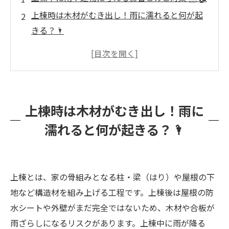
上棟時は木材がむき出し！雨に濡れると何が起
きる？🌂
多少の雨なら大丈夫？カビ発生リスクと木材の
含水率 📈
雨に濡れた直後の対策：しっかり乾燥＆防カビ
処理 💨
上棟時は木材がむき出し！雨に
カビが生えてしまったら？早期発見・カビ消毒
濡れると何が起きる？🌂
がカギ 🕵️‍♂️
カビバスターズ福岡の専門対応：MIST工法®に
よるカビ除去＆真菌検査 🔍
上棟とは、家の骨組みとなる柱・梁（はり）や屋根の下
専門業者と連携するメリット：工期トラブル防
地など構造材を組み上げる工程です。上棟後は屋根の防
止にも🤝
水シートや外壁がまだ完全ではないため、木材や合板が
🏠 まとめ
雨ざらしになるリスクがあります。上棟中に雨が降る