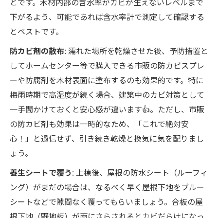
とです。木材内部の含水率がカビが生えないレベルまで
下がるよう、可能であれば含水率計で測定して確認する
とベストです。
防カビ剤の散布
: 濡れた場所を乾燥させた後、予防措置と
してホームセンター等で購入できる市販の防カビスプレ
ーや防腐剤を木材表面に塗布するのも効果的です。特に
梅雨時期で高湿度が続く場合、建築中のカビ対策として
一手間かけておくと安心感が違います👍。ただし、市販
の防カビ剤も効果は一時的なため、「これで絶対安
心！」と過信せず、引き続き乾燥と換気に気を配りまし
ょう。
養生シートで覆う
: 上棟後、屋根の防水シート（ルーフィ
ング）がまだの場合は、なるべく早く屋根下地をブルー
シートなどで隙間なく覆ってもらいましょう。合板の屋
根下地（野地板）が雨にさらされるとカビだらけになっ