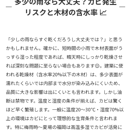
多少の雨なら大丈夫？カビ発生
リスクと木材の含水率 📈
「少しの雨ならすぐ乾くだろうし大丈夫では？」と思う
かもしれません。確かに、短時間の小雨で木材表面がう
っすら湿った程度であれば、晴天時にしっかり乾燥させ
れば深刻な問題に至らない場合もあります😌。建築に使
われる乾燥材（含水率20%以下の木材）は、多少表面が
濡れたくらいでは内部まで水分が染み込みにくいため、
品質に大きな影響は出にくいとも言われます。しかし油
断は禁物です。温度と湿度の条件が揃えば、カビは驚く
ほど早く繁殖します。一般に温度20〜30℃・湿度70%以
上の環境はカビにとって理想的な生育条件と言われま
す。特に梅雨時〜夏場の福岡は高温多湿でカビが活発に