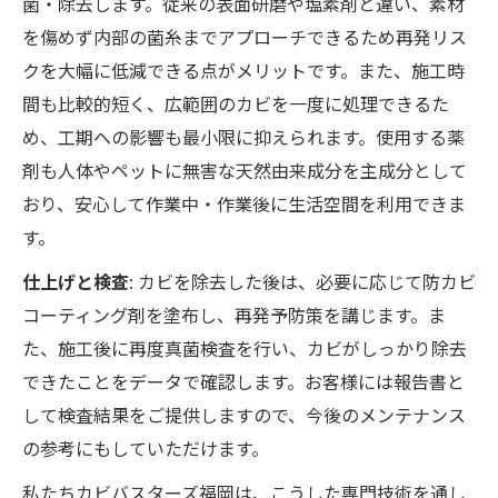
菌・除去します。従来の表面研磨や塩素剤と違い、素材
を傷めず内部の菌糸までアプローチできるため再発リス
クを大幅に低減できる点がメリットです。また、施工時
間も比較的短く、広範囲のカビを一度に処理できるた
め、工期への影響も最小限に抑えられます。使用する薬
剤も人体やペットに無害な天然由来成分を主成分として
おり、安心して作業中・作業後に生活空間を利用できま
す。
仕上げと検査
: カビを除去した後は、必要に応じて防カビ
コーティング剤を塗布し、再発予防策を講じます。ま
た、施工後に再度真菌検査を行い、カビがしっかり除去
できたことをデータで確認します。お客様には報告書と
して検査結果をご提供しますので、今後のメンテナンス
の参考にもしていただけます。
私たちカビバスターズ福岡は、こうした専門技術を通し