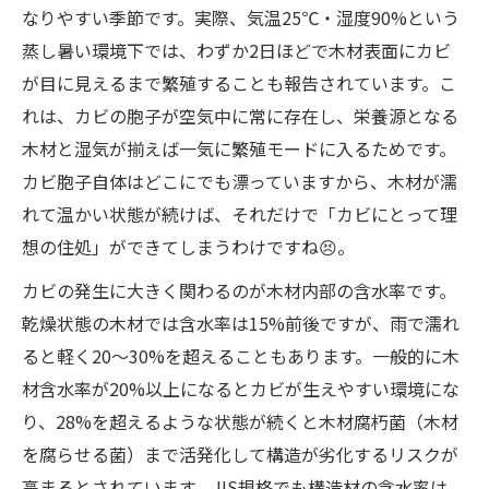
なりやすい季節です。実際、気温25℃・湿度90%という
蒸し暑い環境下では、わずか2日ほどで木材表面にカビ
が目に見えるまで繁殖することも報告されています。こ
れは、カビの胞子が空気中に常に存在し、栄養源となる
木材と湿気が揃えば一気に繁殖モードに入るためです。
カビ胞子自体はどこにでも漂っていますから、木材が濡
れて温かい状態が続けば、それだけで「カビにとって理
想の住処」ができてしまうわけですね😣。
カビの発生に大きく関わるのが木材内部の含水率です。
乾燥状態の木材では含水率は15%前後ですが、雨で濡れ
ると軽く20〜30%を超えることもあります。一般的に木
材含水率が20%以上になるとカビが生えやすい環境にな
り、28%を超えるような状態が続くと木材腐朽菌（木材
を腐らせる菌）まで活発化して構造が劣化するリスクが
高まるとされています。JIS規格でも構造材の含水率は