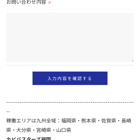
お問い合わせ内容
※
＜個人情報を与えなかった場合に生じる結果＞
必要な情報を頂けない場合は、それに対応した当社
のサービスをご提供できない場合がございますので
予めご了承ください。
＜個人情報の開示･訂正・削除･利用停止の手続につ
いて＞
当社では、お客様の個人情報の開示･訂正･削除・利
用停止の手続を定めさせて頂いております。
ご本人である事を確認のうえ、対応させて頂きま
--------------------------------------------------------------------
す。
--
個人情報の開示･訂正･削除・利用停止の具体的手続
稼働エリアは九州全域：福岡県・熊本県・佐賀県・長崎
きにつきましては、お電話でお問合せ下さい。
県・大分県・宮崎県・山口県
カビバスターズ福岡