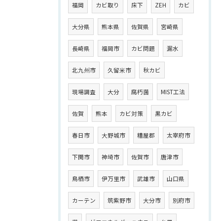
福岡
カビ取り
床下
ZEH
カビ
大分県
熊本県
佐賀県
宮崎県
長崎県
福岡市
カビ問題
漏水
北九州市
久留米市
秋カビ
現場調査
大分
腐朽菌
MIST工法
佐賀
熊本
カビ対策
黒カビ
春日市
大野城市
糟屋郡
太宰府市
下関市
神埼市
佐賀市
唐津市
鳥栖市
伊万里市
武雄市
山口県
カーテン
筑紫野市
大分市
別府市