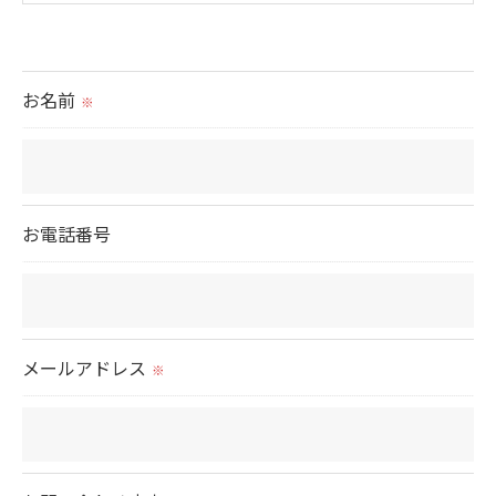
＜個人情報の提供について＞
当社ではお客様の同意を得た場合または法令に定め
られた場合を除き、
お名前
※
取得した個人情報を第三者に提供することはいたし
ません。
＜個人情報の委託について＞
お電話番号
当社では、利用目的の達成に必要な範囲において、
個人情報を外部に委託する場合があります。
これらの委託先に対しては個人情報保護契約等の措
置をとり、適切な監督を行います。
メールアドレス
※
＜個人情報の安全管理＞
当社では、個人情報の漏洩等がなされないよう、適
切に安全管理対策を実施します。