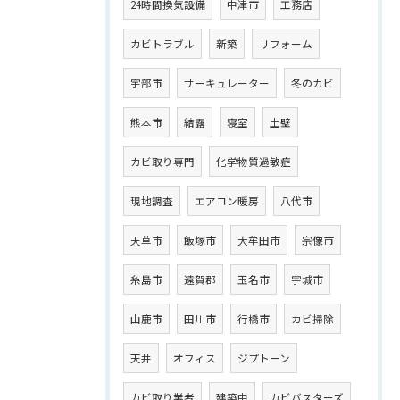
24時間換気設備
中津市
工務店
カビトラブル
新築
リフォーム
宇部市
サーキュレーター
冬のカビ
熊本市
結露
寝室
土壁
カビ取り専門
化学物質過敏症
現地調査
エアコン暖房
八代市
天草市
飯塚市
大牟田市
宗像市
糸島市
遠賀郡
玉名市
宇城市
山鹿市
田川市
行橋市
カビ掃除
天井
オフィス
ジプトーン
カビ取り業者
建築中
カビバスターズ