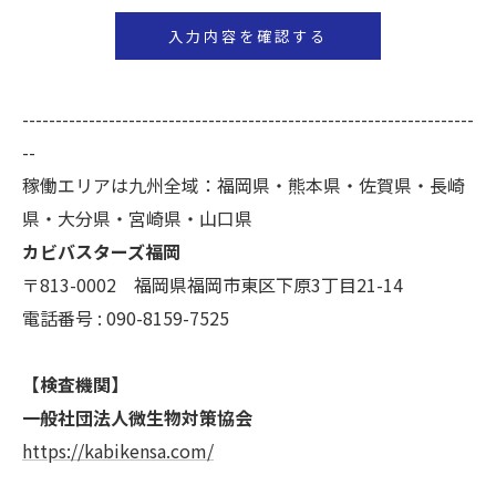
いて＞
当社では、お客様の個人情報の開示･訂正･削除・利
用停止の手続を定めさせて頂いております。
ご本人である事を確認のうえ、対応させて頂きま
--------------------------------------------------------------------
す。
--
個人情報の開示･訂正･削除・利用停止の具体的手続
稼働エリアは九州全域：福岡県・熊本県・佐賀県・長崎
きにつきましては、お電話でお問合せ下さい。
県・大分県・宮崎県・山口県
カビバスターズ福岡
〒813-0002 福岡県福岡市東区下原3丁目21-14
電話番号 : 090-8159-7525
【検査機関】
一般社団法人微生物対策協会
https://kabikensa.com/