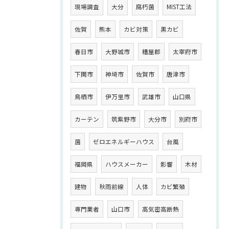
現場調査
大分
腐朽菌
MIST工法
佐賀
熊本
カビ対策
黒カビ
春日市
大野城市
糟屋郡
太宰府市
下関市
神埼市
佐賀市
唐津市
鳥栖市
伊万里市
武雄市
山口県
カーテン
筑紫野市
大分市
別府市
菌
ゼロエネルギーハウス
台風
福岡県
ハウスメーカー
影響
木材
建物
秋雨前線
人体
カビ繁殖
専門業者
山口市
高気密高断熱