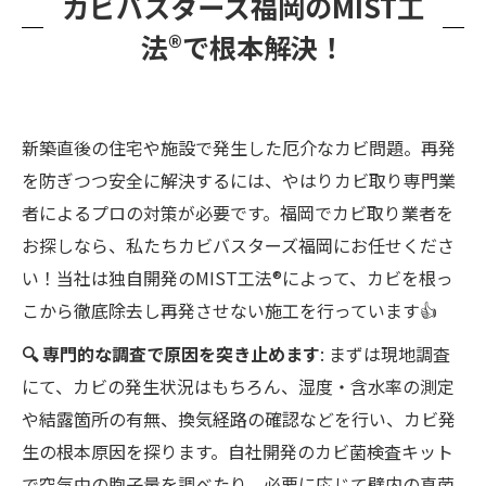
カビバスターズ福岡のMIST工
法®で根本解決！
新築直後の住宅や施設で発生した厄介なカビ問題。再発
を防ぎつつ安全に解決するには、やはりカビ取り専門業
者によるプロの対策が必要です。福岡でカビ取り業者を
お探しなら、私たちカビバスターズ福岡にお任せくださ
い！当社は独自開発のMIST工法®によって、カビを根っ
こから徹底除去し再発させない施工を行っています👍
🔍 専門的な調査で原因を突き止めます
: まずは現地調査
にて、カビの発生状況はもちろん、湿度・含水率の測定
や結露箇所の有無、換気経路の確認などを行い、カビ発
生の根本原因を探ります。自社開発のカビ菌検査キット
で空気中の胞子量を調べたり、必要に応じて壁内の真菌