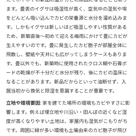
ます。畳表のイグサは吸湿性が高く、空気中の湿気や埃
をどんどん吸い込んでカビの栄養源と水分を溜め込みま
す。しかもイグサは新しいほど吸湿しやすい性質がある
ため、新築直後～初めて迎える梅雨にかけて畳にカビが
生えやすいのです。畳に発生したカビ胞子が部屋全体に
飛散し、壁紙や天井にも広がってしまうケースもありま
す。畳以外でも、新築時に使用されたクロス糊や石膏ボ
ードの乾燥が不十分だと水分が残り、後にカビの温床に
なることがあります。新品だからといって油断せず、入
居当初から換気と除湿を意識することが重要です。
立地や環境要因
: 家を建てた場所の環境もカビやすさに影
響します。例えば埋立地や川沿い・田んぼの近くなど湿
度が高くなりやすい土地は、家屋内も湿気がこもりがち
です。周囲に緑が多い環境も土壌由来のカビ胞子が飛び