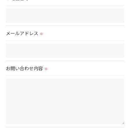
当社では、利用目的の達成に必要な範囲において、
個人情報を外部に委託する場合があります。
これらの委託先に対しては個人情報保護契約等の措
置をとり、適切な監督を行います。
メールアドレス
※
＜個人情報の安全管理＞
当社では、個人情報の漏洩等がなされないよう、適
切に安全管理対策を実施します。
お問い合わせ内容
※
＜個人情報を与えなかった場合に生じる結果＞
必要な情報を頂けない場合は、それに対応した当社
のサービスをご提供できない場合がございますので
予めご了承ください。
＜個人情報の開示･訂正・削除･利用停止の手続につ