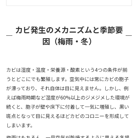
ハウスメーカーの対応では不十分？カビが再発
する理由
衛生重視の施設でカビを放置するリスク⚠️
カビ発生のメカニズムと季節要
カビバスターズ福岡のMIST工法®で根本解決！
因（梅雨・冬）
カビ問題はお早めにご相談を！🎶
カビは湿度・温度・栄養源・酸素という4つの条件が揃
うとどこにでも繁殖します。空気中には常にカビの胞子
が漂っており、それ自体は目に見えません。しかし、例
えば梅雨時期など湿度が60%以上のジメジメした環境が
続くと、胞子が壁や床下に付着して一気に増殖し、黒い
斑点となって目に見えるほどカビのコロニーを形成して
しまいます。
梅雨はもちろん、一見空気が乾燥するように思える冬場