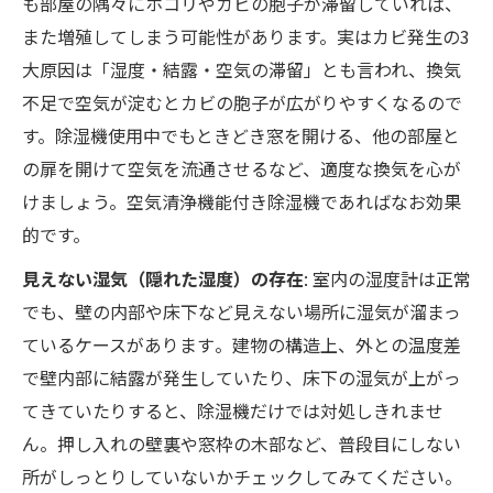
も部屋の隅々にホコリやカビの胞子が滞留していれば、
また増殖してしまう可能性があります。実はカビ発生の3
大原因は「湿度・結露・空気の滞留」とも言われ、換気
不足で空気が淀むとカビの胞子が広がりやすくなるので
す。除湿機使用中でもときどき窓を開ける、他の部屋と
の扉を開けて空気を流通させるなど、適度な換気を心が
けましょう。空気清浄機能付き除湿機であればなお効果
的です。
見えない湿気（隠れた湿度）の存在
: 室内の湿度計は正常
でも、壁の内部や床下など見えない場所に湿気が溜まっ
ているケースがあります​。建物の構造上、外との温度差
で壁内部に結露が発生していたり、床下の湿気が上がっ
てきていたりすると、除湿機だけでは対処しきれませ
ん。押し入れの壁裏や窓枠の木部など、普段目にしない
所がしっとりしていないかチェックしてみてください。