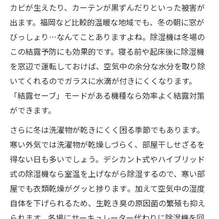
カビが生えたり、カーテンが黒ずんだりといった被害が
出ます。福岡など比較的温暖な地域でも、冬の朝に窓が
びっしょり…なんてことありますよね。除湿機は冬場の
この結露予防にも効果的です。寝る前や起床後に除湿機
を窓辺で運転しておけば、空気中の余分な水分を取り除
いてくれるのでガラスに水滴が付きにくくなります。
「結露セーブ」モードがある機種なら効率よく結露対策
ができます。
さらに冬は洗濯物が乾きにくく困る季節でもあります。
寒い外気では洗濯物が乾燥しづらく、部屋干しせざるを
得ない日も多いでしょう。デシカント式やハイブリッド
式の除湿機なら室温を上げながら除湿するので、寒い部
屋でも衣類乾燥がグッと捗ります​。加えて空気中の湿度
自体を下げられるため、生乾き臭の原因菌の繁殖も抑え
られます。冬場にサーキュレーター代わりに除湿機を回