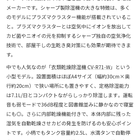
メーカーです。シャープ製除湿機の大きな特徴は、多く
のモデルにプラズマクラスター機能が搭載されているこ
と。プラズマクラスターとは空気中にイオンを放出して
カビ菌やニオイの元を抑制するシャープ独自の空気浄化
技術で、部屋干しの生乾き臭対策にも効果が期待できま
す。
中でも人気なのが「
衣類乾燥除湿機 CV-R71-W
」という
小型モデル。設置面積はほぼA4サイズ（幅約30cm×奥
行約20cm）で狭い場所にも置きやすく、定格除湿能力
は7.1L/日とコンパクトながらしっかり除湿します​。運転
音も弱モードで36dB程度と図書館並みに静かなので寝室
にも◎。さらに内部乾燥機能付きで、本体内部に残った
湿気を自動乾燥させカビの発生を防げるのも安心ポイン
トです。小柄でもタンク容量約2.5L、水満タンで自動停