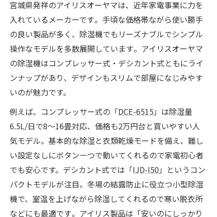
宮城県発祥のアイリスオーヤマは、近年家電事業に力を
入れているメーカーです​。手頃な価格帯ながら使い勝手
の良い製品が多く、除湿機でもリーズナブルでシンプル
操作なモデルを多数展開しています​。アイリスオーヤマ
の除湿機はコンプレッサー式・デシカント式ともにライ
ンナップがあり、デザインもスリムで部屋になじみやす
いのが魅力です。
例えば、コンプレッサー式の「
DCE-6515
」は除湿量
6.5L/日で8～16畳対応、価格も2万円台と買いやすい人
気モデル。基本的な除湿と衣類乾燥モードを備え、難し
い設定なしにボタン一つで動いてくれるので家電初心者
でも安心です。デシカント式では「
IJD-I50
」というコン
パクトモデルが注目。冬場の結露防止に役立つ小型除湿
機で、室温を上げながら除湿してくれるので寒い脱衣所
などにも最適です​。アイリス製品は「安いのにしっかり