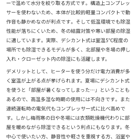
ーで温めて水分を絞り取る方式です​。構造上コンプレッ
サーを使わないため、本体が比較的軽量コンパクトで動
作音も静かめなのが利点です​。そして低温環境でも除湿
性能が落ちにくいため、冬の結露対策や寒い部屋の除湿
に適しています​。実際、デシカント式は室温5℃程度の
場所でも除湿できるモデルが多く、北部屋や冬場の押し
入れ・クローゼット内の除湿にも活躍します。
デメリットとして、ヒーターを使う分だけ電力消費が多
く室温が上がる点が挙げられます。夏場にデシカント式
を使うと「部屋が暑くなってしまった…」ということも
あるので、高温多湿な時期の使用には不向きです​。また
連続運転時の電気代もコンプレッサー式に比べ高めで
す。しかし梅雨寒の日や冬場には衣類乾燥機代わりに部
屋を暖めながら除湿できるという利点にもなります。冬
中心で使いたい方、静音性や軽さを重視する方、浴室や