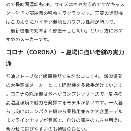
ので長時間運転もOK。サイズはやや大きめですがキャス
ター付きで部屋間の移動もラクラクです​。三菱の除湿機
はこのようにハイテク機能とパワフル性能が魅力で、
「最新機能で効率よく部屋干ししたい」という方におす
すめのメーカーです。
コロナ（CORONA） – 夏場に強い老舗の実力
派
石油ストーブなど暖房機器で有名なコロナも、新潟県発
の大手空調メーカーとして除湿機を多数手がけています​
。コロナの除湿機は基本がコンプレッサー式で、夏場の
高湿度環境で威力を発揮するモデルが多いです​。一人暮
らし向けのコンパクト機から業務用並みの大容量モデル
までラインナップが豊富で、自分の部屋の広さや用途に
合わせて選びやすいのも特徴のひとつ。