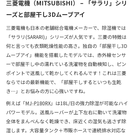
三菱電機（MITSUBISHI） – 「サラリ」シリ
ーズと部屋干し3Dムーブアイ
三菱電機も日本の老舗総合電機メーカーで、除湿機では
「サラリ(SARARI)」シリーズが人気です​。三菱の特徴は
何と言っても衣類乾燥性能の高さ。独自の「部屋干し3D
ムーブアイ」機能を搭載したモデルでは、赤外線センサ
ーで部屋干し中の濡れている洗濯物を自動検知し、ピン
ポイントで送風して乾かしてくれるんです​！これは三菱
ならではの最新機能で、「部屋干しするといつも生乾
き…」とお悩みの方に心強いですね。
例えば「
MJ-P180RX
」は18L/日の強力除湿が可能なハイ
パワーモデル。送風ルーバーが上下左右に動いて洗濯物
全体をまんべんなく乾燥でき、床近くの湿気も逃さず除
湿します。大容量タンク＋市販ホースで連続排水対応な