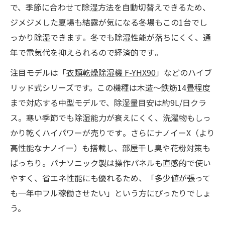
で、季節に合わせて除湿方法を自動切替えできるため、
ジメジメした夏場も結露が気になる冬場もこの1台でし
っかり除湿できます​。冬でも除湿性能が落ちにくく、通
年で電気代を抑えられるので経済的です​。
注目モデルは「
衣類乾燥除湿機 F-YHX90
」などのハイブ
リッド式シリーズです。この機種は木造〜鉄筋14畳程度
まで対応する中型モデルで、除湿量目安は約9L/日クラ
ス。寒い季節でも除湿能力が衰えにくく、洗濯物もしっ
かり乾くハイパワーが売りです​。さらにナノイーX（より
高性能なナノイー）も搭載し、部屋干し臭や花粉対策も
ばっちり。パナソニック製は操作パネルも直感的で使い
やすく、省エネ性能にも優れるため、「多少値が張って
も一年中フル稼働させたい」という方にぴったりでしょ
う。