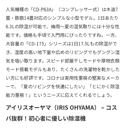
人気機種の「
CD-P63A
」（コンプレッサー式）は木造7
畳・鉄筋14畳対応のシンプルな小型モデル。1日あたり
6.3Lの除湿が可能で、梅雨～夏の湿気取りには十分な性
能です。価格も手頃で入門用にぴったりですね。一方、
大容量の「CD-175」シリーズは1日17.5Lもの除湿がで
き、湿度の高い地下室や広めのリビングでもグングン湿
気を吸い取ります。スピード部屋干しモードや厚物衣類
モード搭載モデルもあり、たくさんの洗濯物を乾かした
い方にも好評です。コロナは実用性重視の堅実なメーカ
ーで、「夏のリビングを快適にしたい」「とにかく除湿
能力重視！」というニーズに応えてくれるでしょう。
アイリスオーヤマ（IRIS OHYAMA） – コス
パ抜群！初心者に優しい除湿機