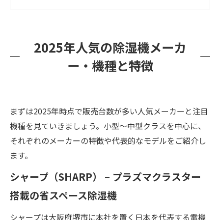
除湿機を使うシーンあれこれ～梅雨・夏・冬に
大活躍
除湿機を使ってもカビが発生するのはなぜ？原
2025年人気の除湿機メーカ
因と対策
ー・機種と特徴
カビはなぜ再発する？一度生えたら繰り返す原
因とは
カビ対策に悩んだら専門家に相談を！～カビバ
まずは2025年時点で販売台数が多い人気メーカーと注目
スターズ福岡のご提案
機種を見ていきましょう。小型～中型クラスを中心に、
おわりに
それぞれのメーカーの特徴や代表的なモデルをご紹介し
ます。
シャープ（SHARP） – プラズマクラスター
搭載の省スペース除湿機
シャープは大阪府堺市に本社を置く日本を代表する電機