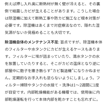
例えば押し入れ奥に断熱材が無く壁が冷えると、その裏
側で結露しカビが生えることがあります。こうした場合
は除湿機に加えて断熱工事や防カビ施工など根本対策が
必要です。除湿機はあくまで対症療法なので、隠れた湿
気源がないか見極めることも大切です。
除湿機自体のメンテナンス不足
: 盲点ですが、除湿機本体
のフィルターや水タンクにカビが生えるケースもありま
す​。フィルターに埃が詰まっていたり、満水タンクの水
を放置していたりすると、そこがカビの温床となり逆に
部屋中に胞子を撒き散らす“カビ製造機”になりかねませ
ん​。定期的なお手入れも怠らないようにしましょう。フ
ィルター掃除やタンクの水捨て・洗浄は1～2週間に1度
が目安です。内部乾燥機能がある機種では、使用後に内
部乾燥運転を行って本体内部を乾かすことも忘れずに。