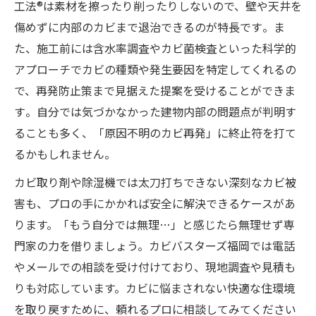
工法®は素材を擦ったり削ったりしないので、壁や天井を
傷めずに内部のカビまで退治できるのが特長です​。ま
た、施工前には含水率調査やカビ菌検査といった科学的
アプローチでカビの種類や発生要因を特定してくれるの
で、再発防止策まで見据えた提案を受けることができま
す​。自分では気づかなかった建物内部の問題点が判明す
ることも多く、「原因不明のカビ再発」に終止符を打て
るかもしれません。
カビ取り剤や除湿機では太刀打ちできない深刻なカビ被
害も、プロの手にかかれば安全に解決できるケースがあ
ります。「もう自分では無理…」と感じたら無理せず専
門家の力を借りましょう。カビバスターズ福岡では電話
やメールでの相談を受け付けており、現地調査や見積も
りも対応しています。カビに悩まされない快適な住環境
を取り戻すために、頼れるプロに相談してみてください