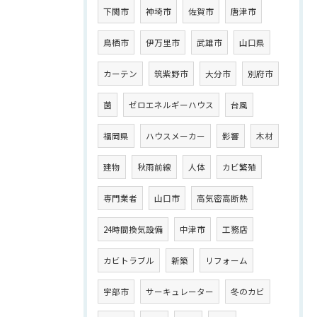
下関市
神埼市
佐賀市
唐津市
鳥栖市
伊万里市
武雄市
山口県
カーテン
筑紫野市
大分市
別府市
菌
ゼロエネルギーハウス
台風
福岡県
ハウスメーカー
影響
木材
建物
秋雨前線
人体
カビ繁殖
専門業者
山口市
高気密高断熱
24時間換気設備
中津市
工務店
カビトラブル
新築
リフォーム
宇部市
サーキュレーター
冬のカビ