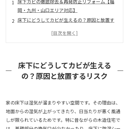
床下カビの徹底除去＆再発防止リフォーム【福
岡・九州・山口エリア対応】
床下にどうしてカビが生えるの？原因と放置す
るリスク
タイトル
防カビ処理と床下換気設備の導入
工期と費用の目安
床下にどうしてカビが生える
よくあるご相談とその回答
の？原因と放置するリスク
施工前後で変わること・住まいへの影響
カビバスターズ福岡に相談するメリットと対応
の流れ
家の床下は湿気が溜まりやすい空間です。その理由は、
地面からの湿気が上がってきたり、日当たりが悪く風通
しが限られているためです。特に昔ながらの木造住宅で
は、基礎部分の換気口が少なかったり、床下に防湿シー