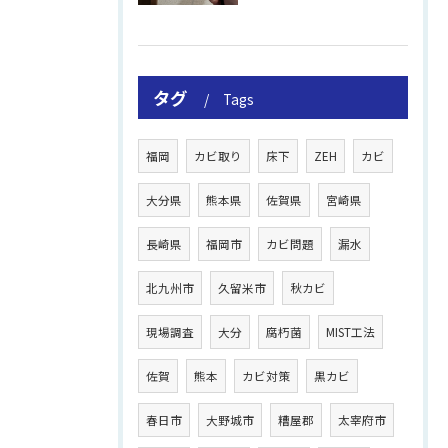
タグ
Tags
福岡
カビ取り
床下
ZEH
カビ
大分県
熊本県
佐賀県
宮崎県
長崎県
福岡市
カビ問題
漏水
北九州市
久留米市
秋カビ
現場調査
大分
腐朽菌
MIST工法
佐賀
熊本
カビ対策
黒カビ
春日市
大野城市
糟屋郡
太宰府市