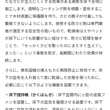
たなカビが生えにくくする効果のある薬剤を床下全体に
施工します。透明なコーティング剤を噴霧・塗布するこ
とで木材表面に保護膜を作り、カビの胞子が付着しても
繁殖できないようにします。使用する防カビ剤は専門業
者が選定する安全性の高いもので、乾燥後は人やペット
が床下にいても影響がない成分です。防カビ処理を施す
ことで、「せっかくカビを取ったのにまたすぐ生えてし
まった…」という事態を防ぎ、長期間にわたり効果が持
続します。
さらに、換気設備の導入もカビ再発防止に有効です。床
下の空気を入れ替えて常に乾燥した状態を保つために、
必要に応じて以下のような機器を設置できます。
・床下撹拌機（かくはんき）
: 床下空間内に小型の送風フ
ァンを設置し、床下の空気を循環させる装置です。床下
全体に空気の流れを作り、湿気がこもらないようにしま