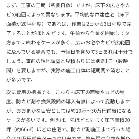
まず、工事の工期（所要日数）ですが、床下の広さやカ
ビの範囲によって異なります。平均的な戸建住宅（床下
面積が20坪程度）であれば、作業は2日から3日程度で完
了することがほとんどです。午前から作業を開始して夕
方までに終わるケースが多く、広いお宅やカビが広範囲
に及んでいる場合でも、予備日を含めて3日あれば十分で
しょう。事前の現地調査と見積もりには別途1日（数時
間）を要しますが、実際の施工自体は短期間で済むこと
が多いです。
次に費用の相場です。こちらも床下の面積やカビの程
度、防カビ剤や換気設備の導入有無によって変動します
が、おおまかな目安としては約20万～30万円前後になる
ケースが多いです。例えば、先ほどと同じく床下面積20
坪（約66㎡）ほどの住宅で、防カビ剤施工まで行った場
合は40万円前後が一つの目安です。換気扇の台数を増や