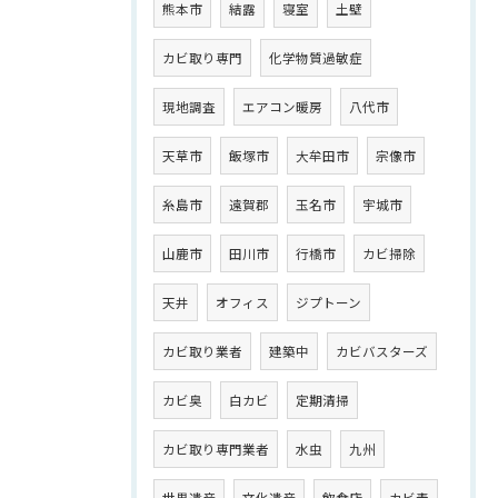
熊本市
結露
寝室
土壁
カビ取り専門
化学物質過敏症
現地調査
エアコン暖房
八代市
天草市
飯塚市
大牟田市
宗像市
糸島市
遠賀郡
玉名市
宇城市
山鹿市
田川市
行橋市
カビ掃除
天井
オフィス
ジプトーン
カビ取り業者
建築中
カビバスターズ
カビ臭
白カビ
定期清掃
カビ取り専門業者
水虫
九州
世界遺産
文化遺産
飲食店
カビ毒