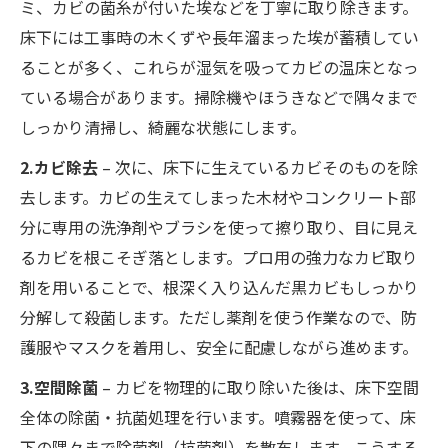
ミ、カビの菌糸が付いた埃などを丁寧に取り除きます。
床下には工事時の木くずや長年溜まった埃が蓄積してい
ることが多く、これらが湿気を吸ってカビの温床となっ
ている場合があります。掃除機やほうきなどで隅々まで
しっかり清掃し、綺麗な状態にします。
2.カビ除去
– 次に、床下に生えているカビそのものを除
去します。カビの生えてしまった木材やコンクリート部
分に専用の洗浄剤やブラシを使って擦り取り、目に見え
るカビを根こそぎ落とします。プロ用の強力なカビ取り
剤を用いることで、根深く入り込んだ黒カビもしっかり
分解して殺菌します。ただし薬剤を使う作業なので、防
護服やマスクを着用し、安全に配慮しながら進めます。
3.空間除菌
– カビを物理的に取り除いた後は、床下空間
全体の除菌・抗菌処理を行います。噴霧器を使って、床
下の隅々まで除菌剤（抗菌剤）を散布します。こうする