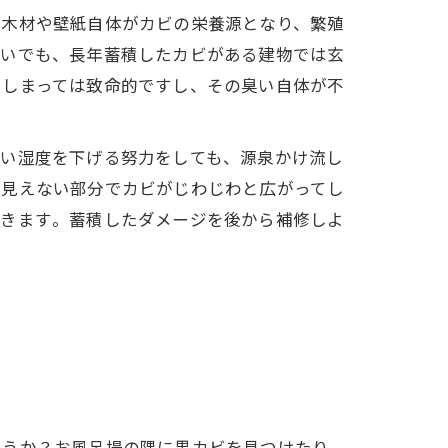
た木材や壁紙自体がカビの栄養源となり、繁殖
臭いでも、長年蓄積したカビがある建物では玄
てしまっては致命的ですし、その臭い自体が不
行い湿度を下げる努力をしても、源泉かけ流し
に見えない部分でカビがじわじわと広がってし
きます​。蓄積したダメージを後から補修しよ
ょうか？お風呂場の隅に黒カビを見つけたり、