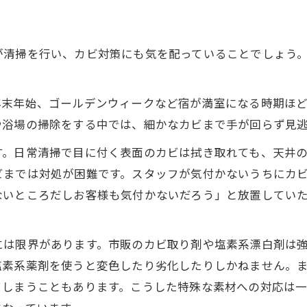
が清掃を行い、カビ対策にも気を配っていることでしょう
。
年末年始、ゴールデンウィークなど宿が満室になる時期ほ
や浴場の掃除をする中では、細かなカビまで手が回らず見
す。日常清掃で目に付く表面のカビは拭き取れても、天井
ビまでは対処が困難です。スタッフが気付かないうちにカ
ないところだしお客様も気付かないだろう」と放置してい
には限界があります。市販のカビ取り剤や塩素系漂白剤は
塩素系薬剤を使うと変色したり劣化したりしかねません。
てしまうこともあります。こうした特殊な素材への対応は