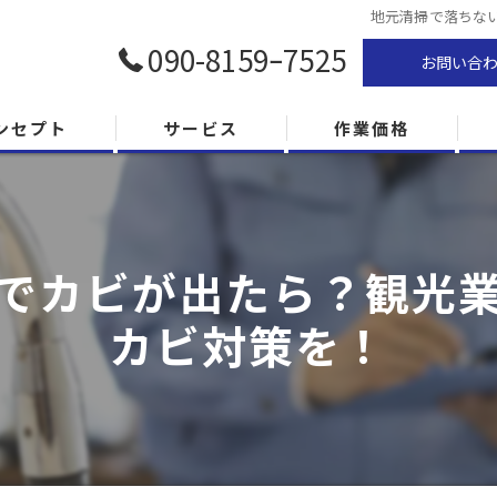
地元清掃で落ちな
090-8159ｰ7525
お問い合
ンセプト
サービス
作業価格
でカビが出たら？観光
カビ対策を！