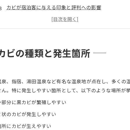
カビが宿泊客に与える印象と評判への影響
旅館スタッフによる清掃の限界
カビ問題と衛生基準：保健所のチェック
カビが引き起こす健康への影響
プロのカビ除去「カビバスターズ福岡」の専門サービ
カビの種類と発生箇所
高温多湿な九州での定期メンテナンスと予防の重要性
カビ対策の相談から施工まで：安心のプロセス
まとめ
温泉、指宿、湯田温泉など有名な温泉地が点在し、多くの
せん。特に発生しやすい箇所として、以下のような場所が
ン部分に黒カビが繁殖しやすい
ミ状のカビが発生しやすい
箇所にカビが生えやすい