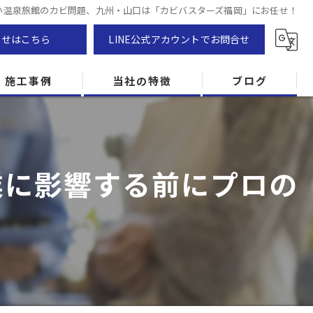
い温泉旅館のカビ問題、九州・山口は「カビバスターズ福岡」にお任せ！
わせはこちら
LINE公式アカウントでお問合せ
施工事例
当社の特徴
ブログ
カビ除去
防カビ
業に影響する前にプロの
カビ専門
ZEH住宅
カビ検査