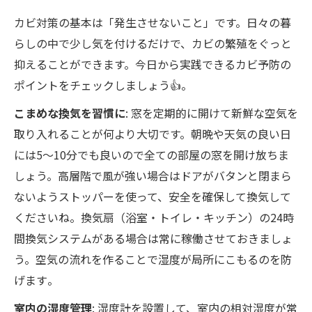
カビ対策の基本は「発生させないこと」です。日々の暮
らしの中で少し気を付けるだけで、カビの繁殖をぐっと
抑えることができます。今日から実践できるカビ予防の
ポイントをチェックしましょう👍。
こまめな換気を習慣に
: 窓を定期的に開けて新鮮な空気を
取り入れることが何より大切です。朝晩や天気の良い日
には5〜10分でも良いので全ての部屋の窓を開け放ちま
しょう。高層階で風が強い場合はドアがバタンと閉まら
ないようストッパーを使って、安全を確保して換気して
くださいね。換気扇（浴室・トイレ・キッチン）の24時
間換気システムがある場合は常に稼働させておきましょ
う。空気の流れを作ることで湿度が局所にこもるのを防
げます​。
室内の湿度管理
: 湿度計を設置して、室内の相対湿度が常