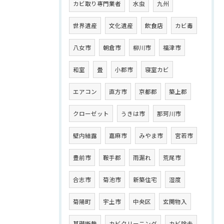
カビ取り専門業者
水虫
九州
世界遺産
文化遺産
飲食店
カビ毒
八女市
朝倉市
柳川市
福津市
和室
畳
小郡市
寝室カビ
エアコン
直方市
京都郡
築上郡
クローゼット
うきは市
那珂川市
壁内結露
嘉麻市
みやま市
宮若市
豊前市
鞍手郡
雨漏れ
荒尾市
合志市
菊池市
新築住宅
湿度
菊陽町
宇土市
中央区
玄関物入
基礎断熱
カビクリーニング
カビ除去