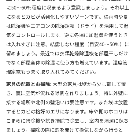
に50〜60％程度に収まるよう意識しましょう。それ以上
になるとカビが活発化しやすいゾーンです​。梅雨時や夏
は除湿機やエアコンの除湿運転（ドライ）を活用して湿
気をコントロールします。逆に冬場に加湿器を使うとき
は入れすぎに注意。結露しない程度（目安40〜50%）に
留めましょう。最近では衣類乾燥除湿機を部屋干しだけ
でなく部屋全体の除湿に使う方も増えています。湿度管
理家電もうまく取り入れてみてください。
家具の配置とお掃除
: 大型の家具は壁から少し離して置
き、裏に空気が流れる隙間を作りましょう。特に外壁に
接する場所や北側の壁沿いは要注意です。また埃は放置
するとカビの格好のエサになります。床や棚のホコリは
こまめに掃除機や拭き掃除で除去し、室内を清潔に保ち
ましょう。掃除の際に窓を開けて換気しながら行うと一