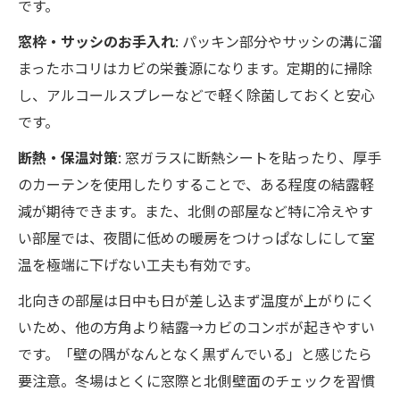
です。
窓枠・サッシのお手入れ
: パッキン部分やサッシの溝に溜
まったホコリはカビの栄養源になります。定期的に掃除
し、アルコールスプレーなどで軽く除菌しておくと安心
です。
断熱・保温対策
: 窓ガラスに断熱シートを貼ったり、厚手
のカーテンを使用したりすることで、ある程度の結露軽
減が期待できます。また、北側の部屋など特に冷えやす
い部屋では、夜間に低めの暖房をつけっぱなしにして室
温を極端に下げない工夫も有効です。
北向きの部屋は日中も日が差し込まず温度が上がりにく
いため、他の方角より結露→カビのコンボが起きやすい
です。「壁の隅がなんとなく黒ずんでいる」と感じたら
要注意。冬場はとくに窓際と北側壁面のチェックを習慣