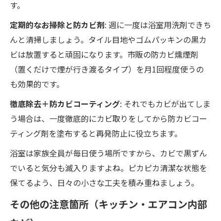
す。
定期的なお掃除と防カビ剤
: 週に一度は浴室用洗剤できち
んと清掃しましょう。タイル目地やゴムパッキンの黒カ
ビは放置すると頑固になります。市販の防カビ燻煙剤
（置くだけで煙が行き渡るタイプ）を月1回程度使うの
も効果的です。
徹底除去＋防カビコーティング
: それでもカビが出てしま
う場合は、一度徹底的にカビ取りをしてから防カビコー
ティング剤を塗布すると再発防止に役立ちます。
浴室は家族全員が毎日使う場所ですから、カビで黒ずん
でいると気分も滅入りますよね。ピカピカ清潔な状態を
保てるよう、日々の小さな工夫を積み重ねましょう。
その他の注意箇所（キッチン・エアコン内部