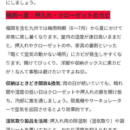
にしましょう。
梅雨〜夏：押入れ・クローゼットのカビ
福岡を含む九州では梅雨時期（6〜7月）から夏にかけて
非常に蒸し暑くなります。室内の湿度が連日高いままだ
と、押入れやクローゼットの中、家具の裏側といった
「暗くて空気の動かない場所」にカビが発生しやすくな
ります。開けてびっくり、洋服や収納ボックスに黒カビ
が！なんて事態は避けたいですよね😣。
収納はときどき開放&換気
: 雨の日が続いていても、晴れ
間や湿度の低い日はクローゼットや押入れの扉を開け放
ち、内部に風を通しましょう。扇風機やサーキュレータ
ーで空気を巡回させるとより効果的です​。
湿気取り製品を活用
: 押入れ用の除湿剤（湿気取り）や調
湿シートを置いておくと、かなり湿度を抑えられます。