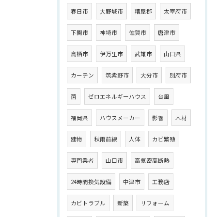
春日市
大野城市
糟屋郡
太宰府市
下関市
神埼市
佐賀市
唐津市
鳥栖市
伊万里市
武雄市
山口県
カーテン
筑紫野市
大分市
別府市
菌
ゼロエネルギーハウス
台風
福岡県
ハウスメーカー
影響
木材
建物
秋雨前線
人体
カビ繁殖
専門業者
山口市
高気密高断熱
24時間換気設備
中津市
工務店
カビトラブル
新築
リフォーム