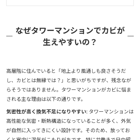
毎日の生活でできるカビ予防のポイント
カビが再発してしまう時は？専門業者に相談す
るタイミング
なぜタワーマンションでカビが
カビバスターズ福岡の強み：タワマンのカビも
生えやすいの？
お任せください！
まとめ：早めの対策で快適なタワマンライフを
高層階に住んでいると「地上より風通しも良さそうだ
し、カビとは無縁では？」と思いがちですが、残念なが
らそうではありません。タワーマンションがカビに悩ま
される主な理由は以下の通りです。
気密性が高く換気不足になりやすい
: タワーマンションは
高性能な気密・断熱構造になっていることが多く、外気
が自然に入ってきにくい設計です。そのため、放ってお
くと室内に湿気がこもりがちです。特に共働きで日中留