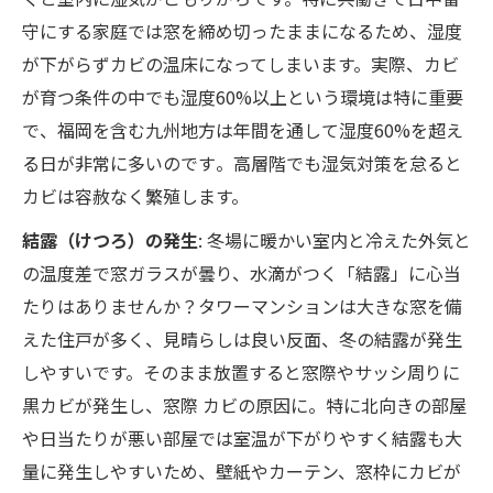
守にする家庭では窓を締め切ったままになるため、湿度
が下がらずカビの温床になってしまいます。実際、カビ
が育つ条件の中でも湿度60%以上という環境は特に重要
で​、福岡を含む九州地方は年間を通して湿度60%を超え
る日が非常に多いのです​。高層階でも湿気対策を怠ると
カビは容赦なく繁殖します。
結露（けつろ）の発生
: 冬場に暖かい室内と冷えた外気と
の温度差で窓ガラスが曇り、水滴がつく「結露」に心当
たりはありませんか？タワーマンションは大きな窓を備
えた住戸が多く、見晴らしは良い反面、冬の結露が発生
しやすいです。そのまま放置すると窓際やサッシ周りに
黒カビが発生し、窓際 カビの原因に。特に北向きの部屋
や日当たりが悪い部屋では室温が下がりやすく結露も大
量に発生しやすいため、壁紙やカーテン、窓枠にカビが