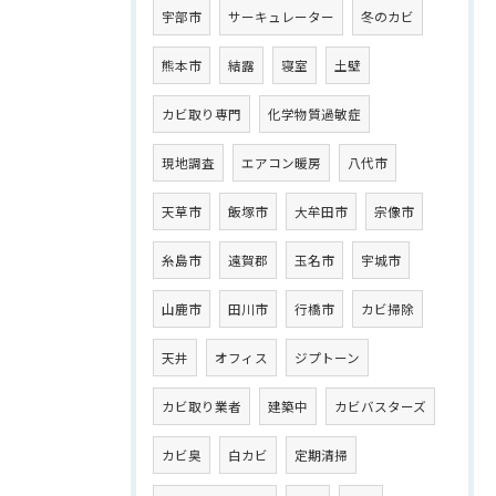
宇部市
サーキュレーター
冬のカビ
熊本市
結露
寝室
土壁
カビ取り専門
化学物質過敏症
現地調査
エアコン暖房
八代市
天草市
飯塚市
大牟田市
宗像市
糸島市
遠賀郡
玉名市
宇城市
山鹿市
田川市
行橋市
カビ掃除
天井
オフィス
ジプトーン
カビ取り業者
建築中
カビバスターズ
カビ臭
白カビ
定期清掃