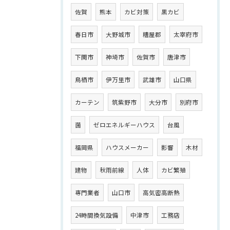
佐賀
熊本
カビ対策
黒カビ
春日市
大野城市
糟屋郡
太宰府市
下関市
神埼市
佐賀市
唐津市
鳥栖市
伊万里市
武雄市
山口県
カーテン
筑紫野市
大分市
別府市
菌
ゼロエネルギーハウス
台風
福岡県
ハウスメーカー
影響
木材
建物
秋雨前線
人体
カビ繁殖
専門業者
山口市
高気密高断熱
24時間換気設備
中津市
工務店