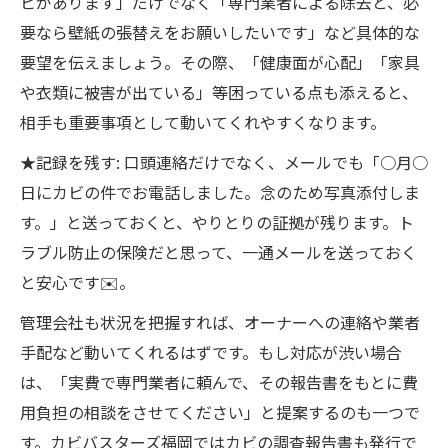
ビがあります」だけでなく「専門業者による除去と、必
要なら壁紙の張替えをお願いしたいです」など具体的な
要望を伝えましょう​。その際、「健康面が心配」「家具
や衣類に被害が出ている」等困っている点も添えると、
相手も重要事項として動いてくれやすくなります。
★記録を残す: 口頭連絡だけでなく、メールでも「○月○
日にカビの件でお電話しました。念のため写真添付しま
す。」と送っておくと、やりとりの証拠が残ります。ト
ラブル防止の保険だと思って、一通メールを送っておく
と安心です✉️。
管理会社も状況を把握すれば、オーナーへの連絡や業者
手配など動いてくれるはずです。もし対応が渋い場合
は、「実費で専門業者に頼んで、その報告書をもとに費
用負担の相談をさせてください」と提案するのも一つで
す。カビバスターズ福岡ではカビの調査報告書も発行で