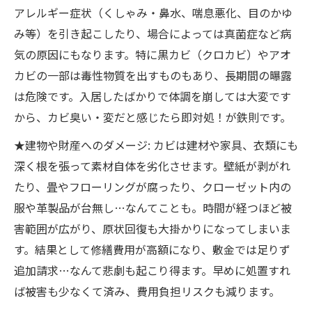
アレルギー症状（くしゃみ・鼻水、喘息悪化、目のかゆ
み等）を引き起こしたり、場合によっては真菌症など病
気の原因にもなります。特に黒カビ（クロカビ）やアオ
カビの一部は毒性物質を出すものもあり、長期間の曝露
は危険です。入居したばかりで体調を崩しては大変です
から、カビ臭い・変だと感じたら即対処！が鉄則です。
★建物や財産へのダメージ: カビは建材や家具、衣類にも
深く根を張って素材自体を劣化させます。壁紙が剥がれ
たり、畳やフローリングが腐ったり、クローゼット内の
服や革製品が台無し…なんてことも。時間が経つほど被
害範囲が広がり、原状回復も大掛かりになってしまいま
す。結果として修繕費用が高額になり、敷金では足りず
追加請求…なんて悲劇も起こり得ます。早めに処置すれ
ば被害も少なくて済み、費用負担リスクも減ります。