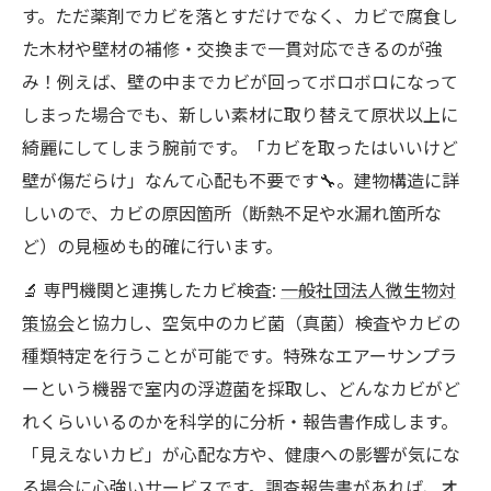
す。ただ薬剤でカビを落とすだけでなく、カビで腐食し
た木材や壁材の補修・交換まで一貫対応できるのが強
み！例えば、壁の中までカビが回ってボロボロになって
しまった場合でも、新しい素材に取り替えて原状以上に
綺麗にしてしまう腕前です。「カビを取ったはいいけど
壁が傷だらけ」なんて心配も不要です🔧。建物構造に詳
しいので、カビの原因箇所（断熱不足や水漏れ箇所な
ど）の見極めも的確に行います。
🔬 専門機関と連携したカビ検査:
一般社団法人微生物対
策協会
と協力し、空気中のカビ菌（真菌）検査やカビの
種類特定を行うことが可能です。特殊なエアーサンプラ
ーという機器で室内の浮遊菌を採取し、どんなカビがど
れくらいいるのかを科学的に分析・報告書作成します。
「見えないカビ」が心配な方や、健康への影響が気にな
る場合に心強いサービスです。調査報告書があれば、オ