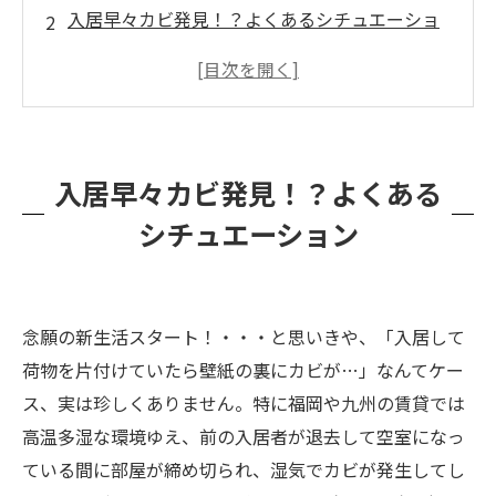
入居早々カビ発見！？よくあるシチュエーショ
ン
自分でできるカビ掃除方法🧹✨ – DIYでカビ対処
プロのカビ取り業者に依頼すべきタイミング
カビバスターズ福岡に相談するメリット
入居早々カビ発見！？よくある
賃貸のカビ、責任は誰にある？～入居者 vs オー
シチュエーション
ナー～
カビ発見！まず管理会社・大家さんへの連絡を
📞
念願の新生活スタート！・・・と思いきや、「入居して
なぜ早期対応が重要？カビ放置のリスク💡
荷物を片付けていたら壁紙の裏にカビが…」なんてケー
まとめ＆お問い合わせ – カビは早めにプロへ相
ス、実は珍しくありません。特に福岡や九州の賃貸では
談しよう！
高温多湿な環境ゆえ、前の入居者が退去して空室になっ
ている間に部屋が締め切られ、湿気でカビが発生してし