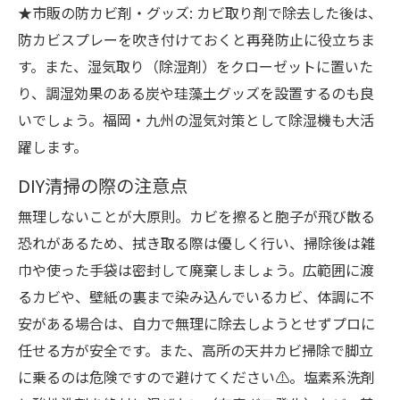
★市販の防カビ剤・グッズ: カビ取り剤で除去した後は、
防カビスプレーを吹き付けておくと再発防止に役立ちま
す。また、湿気取り（除湿剤）をクローゼットに置いた
り、調湿効果のある炭や珪藻土グッズを設置するのも良
いでしょう。福岡・九州の湿気対策として除湿機も大活
躍します。
DIY清掃の際の注意点
無理しないことが大原則。カビを擦ると胞子が飛び散る
恐れがあるため、拭き取る際は優しく行い、掃除後は雑
巾や使った手袋は密封して廃棄しましょう。広範囲に渡
るカビや、壁紙の裏まで染み込んでいるカビ、体調に不
安がある場合は、自力で無理に除去しようとせずプロに
任せる方が安全です。また、高所の天井カビ掃除で脚立
に乗るのは危険ですので避けてください⚠️。塩素系洗剤