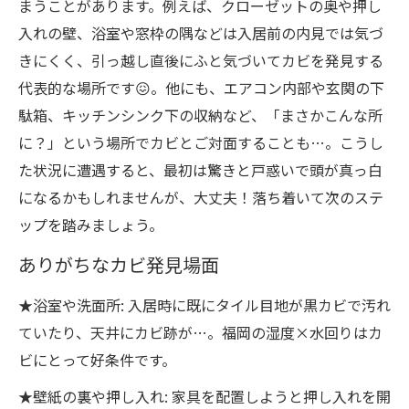
まうことがあります。例えば、クローゼットの奥や押し
入れの壁、浴室や窓枠の隅などは入居前の内見では気づ
きにくく、引っ越し直後にふと気づいてカビを発見する
代表的な場所です😖。他にも、エアコン内部や玄関の下
駄箱、キッチンシンク下の収納など、「まさかこんな所
に？」という場所でカビとご対面することも…。こうし
た状況に遭遇すると、最初は驚きと戸惑いで頭が真っ白
になるかもしれませんが、大丈夫！落ち着いて次のステ
ップを踏みましょう。
ありがちなカビ発見場面
★浴室や洗面所: 入居時に既にタイル目地が黒カビで汚れ
ていたり、天井にカビ跡が…。福岡の湿度×水回りはカ
ビにとって好条件です。
★壁紙の裏や押し入れ: 家具を配置しようと押し入れを開