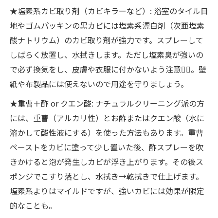
★塩素系カビ取り剤（カビキラーなど）: 浴室のタイル目
地やゴムパッキンの黒カビには塩素系漂白剤（次亜塩素
酸ナトリウム）のカビ取り剤が強力です。スプレーして
しばらく放置し、水拭きします。ただし塩素臭が強いの
で必ず換気をし、皮膚や衣服に付かないよう注意👷‍♀️。壁
紙や布製品には使えないので用途を守りましょう。
★重曹＋酢 or クエン酸: ナチュラルクリーニング派の方
には、重曹（アルカリ性）とお酢またはクエン酸（水に
溶かして酸性液にする）を使った方法もあります。重曹
ペーストをカビに塗って少し置いた後、酢スプレーを吹
きかけると泡が発生しカビが浮き上がります。その後ス
ポンジでこすり落とし、水拭き→乾拭きで仕上げます。
塩素系よりはマイルドですが、強いカビには効果が限定
的なことも。