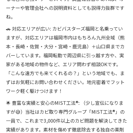
ーナーや管理会社への説明資料としても説得力抜群です
ね。
🚗 対応エリアが広い: カビバスターズ福岡と名乗ってい
ますが、対応エリアは福岡市内はもちろん九州全域（熊
本・長崎・佐賀・大分・宮崎・鹿児島）＋山口県までカ
バーしています。福岡転勤で周辺県に引っ越す方や、実
家がある地域の物件など、エリア問わず相談OKです。
「こんな遠方でも来てくれるの？」という地域でも、ま
ずはお気軽にお問い合わせください。地元密着でフット
ワーク軽く駆けつけます！
🌟 豊富な実績と安心のMIST工法®: （少し宣伝になりま
すが😅）当社はカビ取り専門グループ「MIST工法®」の
一員で、これまで3,000件以上のカビ問題を解決してきた
実績があります。素材を傷めず徹底除去する独自の薬剤