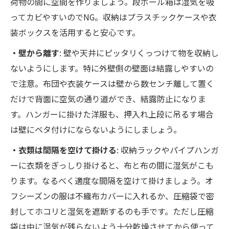
荷物の間に空間を作りましょう。段ボール箱は湿気を吸
ってカビやすいのでNG。収納はプラスチックケースや衣
装ボックスを活用すると安心です。
・壁から離す
: 壁や天井にピッタリくっつけて物を収納し
ないようにします。特に外壁側の壁面は結露しやすいの
で注意。布団や衣装ケースは壁から数センチ離して置く
だけで背面に空気の通り道ができ、結露防止になりま
す。ハンガーに掛けた洋服も、押入れ上段に吊るす場合
は壁にベタ付けにならないようにしましょう。
・衣類は間隔を空けて掛ける
: 収納ラックやパイプハンガ
ーに衣類をぎっしり掛けると、布と布の間に湿気がこも
ります。なるべく適度な間隔を空けて掛けましょう。オ
フシーズンの服は不織布カバーに入れるか、圧縮袋で密
封してホコリと湿気を遮断するのも手です。ただし圧縮
袋は中に湿気が残らないよう十分乾燥させてから使って