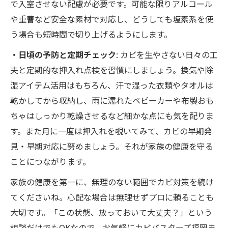
で入室させない配慮が必要です。可能な限りアルコール
や重曹など安全な素材で対応し、どうしても塩素系を使
う場合も短時間で切り上げるようにします。
・日頃の予防と定期チェック
: カビを生やさない日々の工
夫と定期的な押入れ点検を習慣にしましょう。換気や除
湿アイテム活用はもちろん、汗で湿った衣類やタオルは
乾かしてから収納し、雨に濡れたベビーカーや布製おも
ちゃはしっかり乾燥させるなど細かな点にも気を配りま
す。また月に一度は押入れを覗いてみて、カビの早期発
見・早期対応に努めましょう。それが家族の健康を守る
ことにつながります。
家族の健康を第一に、無理のない範囲でカビ対策を続け
てくださいね。心配な場合は無理せずプロに頼ることも
大切です。「この状態、放っておいて大丈夫？」という
相談だけでもOKなので、お気軽にカビバスターズ福岡ま