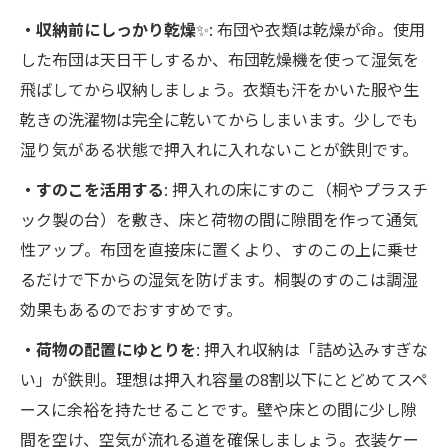
・収納前にしっかり乾燥
✨: 布団や衣類は乾燥が命。使用
した布団は天日干しするか、布団乾燥機を使って湿気を
飛ばしてから収納しましょう。衣類も汗をかいた服や生
乾きの洗濯物は完全に乾いてからしまいます。少しでも
湿り気がある状態で押入れに入れないことが鉄則です。
・すのこを活用する
: 押入れの床にすのこ（桐やプラスチ
ック製の台）を敷き、床と荷物の間に隙間を作って通気
性アップ。布団を直接床に置くより、すのこの上に乗せ
るだけで下からの湿気を防げます。桐製のすのこは調湿
効果もあるのでおすすめです。
・荷物の配置にゆとりを
: 押入れ収納は「詰め込みすぎな
い」が鉄則。理想は押入れ容量の8割以下にとどめてスペ
ースに余裕を持たせることです。壁や床との間に少し隙
間を空け、空気が流れる道を確保しましょう​。衣装ケー