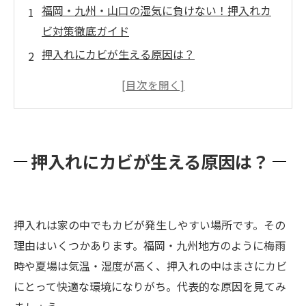
福岡・九州・山口の湿気に負けない！押入れカ
ビ対策徹底ガイド
押入れにカビが生える原因は？
日常的にできる押入れカビ予防のコツ
押入れの湿気を撃退！おすすめ除湿アイテム紹
介
カビを寄せ付けない押入れ収納の工夫
押入れにカビが生える原因は？
カビ臭を消す方法＆カビ発生時の応急処置
カビバスターズ福岡の施工実例：押入れカビを
徹底除去！
押入れは家の中でもカビが発生しやすい場所です。その
施工前
理由はいくつかあります。福岡・九州地方のように梅雨
施工後
時や夏場は気温・湿度が高く、押入れの中はまさにカビ
MIST工法®とは？安全な薬剤で素材も人も安心
にとって快適な環境になりがち。代表的な原因を見てみ
小さなお子さん・高齢者がいる家庭でのカビ対