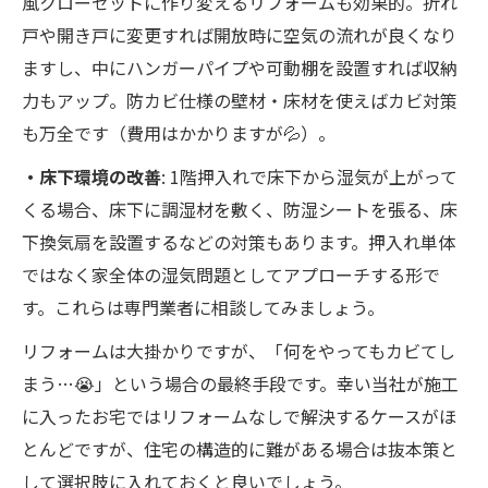
風クローゼットに作り変えるリフォームも効果的。折れ
戸や開き戸に変更すれば開放時に空気の流れが良くなり
ますし、中にハンガーパイプや可動棚を設置すれば収納
力もアップ。防カビ仕様の壁材・床材を使えばカビ対策
も万全です（費用はかかりますが💦）。
・床下環境の改善
: 1階押入れで床下から湿気が上がって
くる場合、床下に調湿材を敷く、防湿シートを張る、床
下換気扇を設置するなどの対策もあります。押入れ単体
ではなく家全体の湿気問題としてアプローチする形で
す。これらは専門業者に相談してみましょう。
リフォームは大掛かりですが、「何をやってもカビてし
まう…😭」という場合の最終手段です。幸い当社が施工
に入ったお宅ではリフォームなしで解決するケースがほ
とんどですが、住宅の構造的に難がある場合は抜本策と
して選択肢に入れておくと良いでしょう。