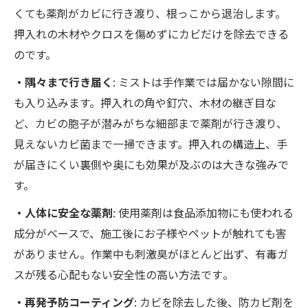
くても薬剤がカビに行き渡り、根っこから退治します。
押入れの木材やクロスを傷めずにカビだけを除去できる
のです。
・隅々まで行き届く
: ミストは手作業では届かない隙間に
も入り込みます。押入れの角や釘穴、木材の継ぎ目な
ど、カビの胞子が潜みがちな細部まで薬剤が行き渡り、
見えないカビ菌まで一掃できます。押入れの構造上、手
が届きにくい裏側や奥にも効果が及ぶのは大きな強みで
す。
・人体に安全な薬剤
: 使用薬剤は食品添加物にも使われる
成分がベースで、施工後にお子様やペットが触れても害
がありません。作業中も刺激臭がほとんど出ず、有毒ガ
スが残る心配もない安全性の高い方法です​。
・再発予防コーティング
: カビを除去した後、防カビ剤を