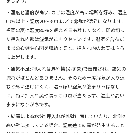
ましょう。
策ポイント
・湿度と温度が高い
: カビは湿度が高い場所を好み、湿度
押入れをリフォームして通気アップ！さらに防
60%以上・温度20〜30℃ほどで繁殖が活発になります​。
カビ効果
福岡の夏は湿度80%を超える日も珍しくなく、閉め切っ
まとめ：押入れカビ対策で快適な住まいを守ろ
た押入れ内部は湿気がこもりやすいです。湿気を含んだ
う！
ままの衣類や布団を収納すると、押入れ内の湿度はさら
に上昇します。
・通気不足
: 押入れは扉や襖(ふすま)で密閉され、空気の
流れがほとんどありません。そのため一度湿気が入り込
むと外に逃げにくく、湿っぽい空気が溜まりっぱなし
に。​特に押入れ奥や隅っこは風が当たらず、湿度が高い
ままになりがちです。
・結露による水分
: 押入れが外壁に面していたり、北側の
寒い壁に接している場合、温度差で結露が発生すること