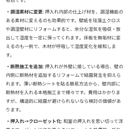
・調湿素材に変更
: 押入れ内部の仕上げ材を、調湿機能の
ある素材に変えるのも効果的です。壁紙を珪藻土クロス
や調湿壁材にリフォームすると、余分な湿気を吸収・放
出して湿度を一定に保ってくれます​。床板を無垢材に変
えるのも一例で、木材が呼吸して湿度変化を緩和しま
す。
・断熱施工を追加
: 押入れが外壁に接している場合、壁の
内側に断熱材を追加するリフォームで結露発生を抑えら
れます。薄い断熱シートを貼る簡易方法から、壁内部に
断熱材を入れる本格施工まで様々です。費用はかかりま
すが、構造的に結露が避けられないなら検討の価値があ
ります。
・押入れ→クローゼット化
: 和室の押入れを思い切って洋