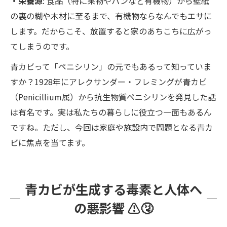
・栄養源
: 食品（特に果物やパンなど有機物）から壁紙
の裏の糊や木材に至るまで、有機物ならなんでもエサに
します。だからこそ、放置すると家のあちこちに広がっ
てしまうのです。
青カビって「ペニシリン」の元でもあるって知っていま
すか？1928年にアレクサンダー・フレミングが青カビ
（Penicillium属）から抗生物質ペニシリンを発見した話
は有名です。実は私たちの暮らしに役立つ一面もあるん
ですね。ただし、今回は家庭や施設内で問題となる青カ
ビに焦点を当てます。
青カビが生成する毒素と人体へ
の悪影響 ⚠️🤧