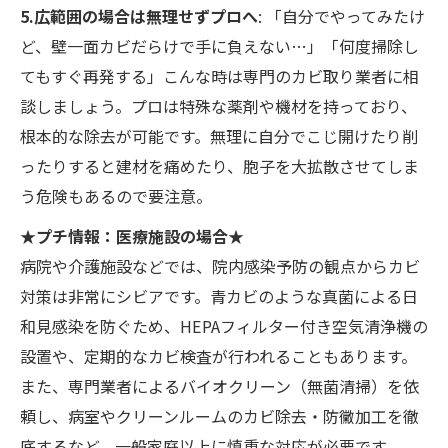
5.広範囲の場合は無理せずプロへ
: 「自分でやってみたけ
ど、壁一面カビだらけで手に負えない…」「何度掃除し
てもすぐ再発する」こんな時は専門のカビ取り業者に相
談しましょう。プロは特殊な薬剤や機材を持っており、
根本的な除去が可能です。無理に自分でこじ開けたり削
ったりすると建材を痛めたり、胞子を大拡散させてしま
う危険もあるので要注意。
★プチ情報：医療施設の場合★
病院や介護施設などでは、院内感染予防の観点からカビ
対策は非常にシビアです。青カビのような真菌による日
和見感染を防ぐため、HEPAフィルター付き空気清浄機の
設置や、定期的なカビ検査が行われることもあります。
また、専門業者によるバイオクリーン（無菌清掃）を依
頼し、病室やクリーンルームのカビ除去・防黴加工を徹
底するなど、一般家庭以上に慎重な対応が必要です。