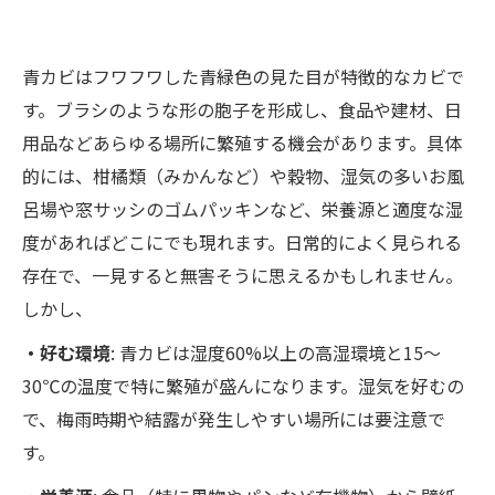
カビを取った後に再発させないコツ 🔄🚫
カビバスターズ福岡のMIST工法®で安心！安
青カビはフワフワした青緑色の見た目が特徴的なカビで
全・非破壊カビ除去と再発防止策
す。ブラシのような形の胞子を形成し、食品や建材、日
再発防止策もバッチリ！🔄✨～長く続く安心を
用品などあらゆる場所に繁殖する機会があります。具体
提供
的には、柑橘類（みかんなど）や穀物、湿気の多いお風
MIST工法®はこんな人におすすめ 👍
呂場や窓サッシのゴムパッキンなど、栄養源と適度な湿
おわりに：青カビ対策は早めと専門知識がカギ
度があればどこにでも現れます。日常的によく見られる
存在で、一見すると無害そうに思えるかもしれません。
しかし、
・好む環境
: 青カビは湿度60%以上の高湿環境と15～
30℃の温度で特に繁殖が盛んになります。湿気を好むの
で、梅雨時期や結露が発生しやすい場所には要注意で
す。