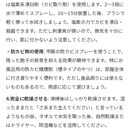
は塩素系漂白剤（カビ取り剤）を使用します。2～3倍に
水で薄めてスプレーし、10～15分放置した後、ブラシで
軽く擦って水拭きしましょう。塩素の力でカビを漂白・
殺菌できます。ただし刺激臭が強いので、換気を十分に
行い、肌に付かないよう注意してください。
・防カビ剤の使用
: 市販の防カビスプレーを使うことで、
残った胞子の発育を抑える効果が期待できます。特にお
風呂用の防カビ燻煙剤（煙タイプのやつ）は、部屋全体
に行き渡りやすく便利です。ただし食品周りには使えな
いものもあるので、用途に応じて選びましょう。
4.完全に乾燥させる
: 清掃後はしっかり乾燥させます。湿
ったままだと「さあまた生えてください」と言っている
ようなもの😅。タオルで水気を取った後、自然乾燥また
はドライヤー、除湿機などを活用してください。