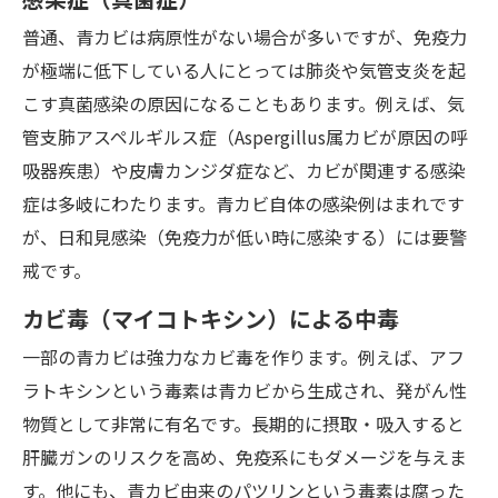
普通、青カビは病原性がない場合が多いですが、免疫力
が極端に低下している人にとっては肺炎や気管支炎を起
こす真菌感染の原因になることもあります。例えば、気
管支肺アスペルギルス症（Aspergillus属カビが原因の呼
吸器疾患）や皮膚カンジダ症など、カビが関連する感染
症は多岐にわたります。青カビ自体の感染例はまれです
が、日和見感染（免疫力が低い時に感染する）には要警
戒です。
カビ毒（マイコトキシン）による中毒
一部の青カビは強力なカビ毒を作ります。例えば、アフ
ラトキシンという毒素は青カビから生成され、発がん性
物質として非常に有名です。長期的に摂取・吸入すると
肝臓ガンのリスクを高め、免疫系にもダメージを与えま
す。他にも、青カビ由来のパツリンという毒素は腐った