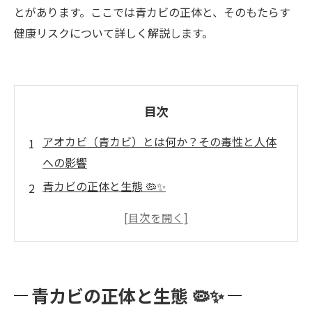
とがあります。ここでは青カビの正体と、そのもたらす
健康リスクについて詳しく解説します。
目次
アオカビ（青カビ）とは何か？その毒性と人体
への影響
青カビの正体と生態 🦠✨
青カビが生成する毒素と人体への悪影響 ⚠️🤧
写真で見る青カビ被害の一例 🏠【実録】カビの
放置が招くもの
家庭や施設で青カビ発見！どう対処する？～放
青カビの正体と生態 🦠✨
置リスクと正しい対応～