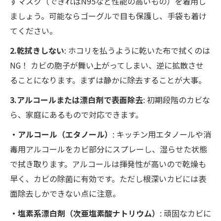
ずマスク（できればN95など性能の高いもの）を着用し
ましょう。可能ならゴーグルで目も保護し、手袋も着け
てください。
2.乾拭きしない
: ホコリを払うように乾いた布で拭くのは
NG！ カビの胞子が舞い上がってしまい、逆に拡散させ
ることになります。まずは静かに除去することが大事。
3.アルコールまたは漂白剤で表面除去
: 初期段階のカビな
ら、家庭にあるもので対応できます。
・アルコール（エタノール）
: キッチン用エタノールや消
毒用アルコールをカビ部分にスプレーし、湿らせた状態
で拭き取ります。アルコールは揮発性が高いので乾燥も
早く、カビの除菌に有効です。ただし根深いカビには表
面除去しかできない点に注意。
・塩素系漂白剤（次亜塩素酸ナトリウム）
: 頑固なカビに