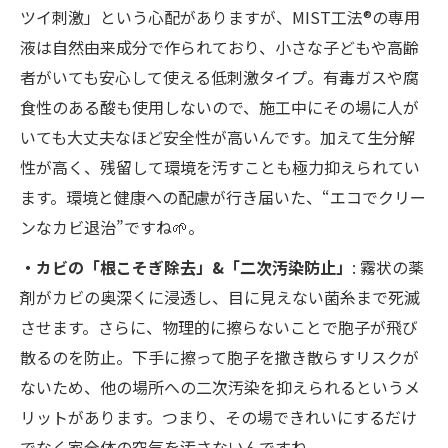
ツイ刺激」という心配がありますが、MIST工法®の専用
液は自然由来成分で作られており、小さな子どもや高齢
者がいても安心して使える低刺激タイプ。有毒ガスや腐
食性のある酸も使用しないので、施工中にその場に人が
いても大丈夫なほど安全性が高いんです。加えて生分解
性が高く、残留して環境を汚すことも極力抑えられてい
ます。環境と健康への配慮が行き届いた、“エコでクリー
ンなカビ退治”ですね🌱。
・カビの「根こそぎ除去」&「二次汚染防止」
: 霧状の薬
剤がカビの奥深くに浸透し、目に見えない菌糸まで死滅
させます。さらに、物理的に擦らないことで胞子が飛び
散るのを防止。下手に擦って胞子を撒き散らすリスクが
ないため、他の場所への二次汚染を抑えられるというメ
リットがあります。つまり、その場できれいにするだけ
でなく家全体の空気を汚さないんですね。