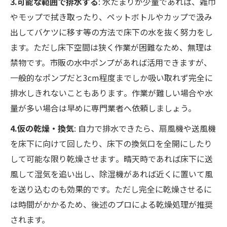
3.可能な範囲で排水する
: 水たまりが少量であれば、雑巾
やモップで拭き取ったり、ペットボトルやカップで汲み
出してバケツに移す等の方法で床下の水を抜く努力をし
ます。ただし床下空間は狭く作業が困難なため、無理は
禁物です。市販の水中ポンプがあれば活用できますが、
一般的なポンプだと3cm程度までしか吸い取れず完全に
排水しきれないこともあります​。作業が難しい場合や水
量が多い場合は早めに専門業者へ依頼しましょう。
4.仮の乾燥・換気
: 自力で排水できたら、扇風機や送風機
を床下に向けて回したり、床下の換気口を全開にしたり
して可能な限り乾燥させます​。晴天時であれば床下に送
風して湿気を追い出し、除湿機があれば近くに置いて風
を送り込むのも効果的です。ただし完全に乾燥させるに
は時間がかかるため、後述のプロによる乾燥処理が推奨
されます。