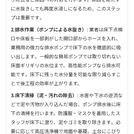
に水抜きしても再度水浸しになるため、このステッ
プは重要です​。
2.排水作業（ポンプによる水抜き）
: 業者は床下点検
口や床板を一部剥がした開口部からホースを入れ、
業務用の強力な排水ポンプで床下の水を徹底的に吸
い出します​。一般的な簡易ポンプでは取り切れない
床面ギリギリの水位まで、高性能ポンプなら排水可
能です​。床下に残った水分量を可能な限り減らすこ
とで後工程の効率が上がります。
3.床下清掃（泥・汚れの除去）
: 水害や下水の逆流な
どで泥や汚物が入り込んだ場合、ポンプ排水後に床
下の清掃を行います。防護服・マスクを着用したス
タッフが床下に潜り、泥やゴミを取り除きます​。必
要に応じて高圧洗浄機で地面や基礎、土台にこびり