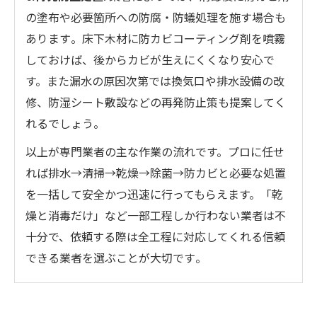
の塗布や必要箇所への防腐・防蟻処理を施す場合も
あります​。床下木材に防カビコーティング剤を噴霧
しておけば、後からカビが生えにくくなり安心で
す。また漏水の原因次第では換気口や排水設備の改
修、防湿シート敷設などの再発防止策も提案してく
れるでしょう​。
以上が専門業者の主な作業の流れです。プロに任せ
れば排水→清掃→乾燥→除菌→防カビと必要な処置
を一括して安全かつ迅速に行ってもらえます。「乾
燥と消毒だけ」など一部工程しか行わない業者は不
十分で、依頼する際は全工程に対応してくれる信頼
できる業者を選ぶことが大切です​。