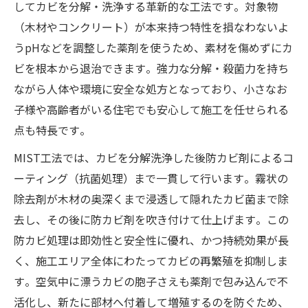
してカビを分解・洗浄する革新的な工法です​。対象物
（木材やコンクリート）が本来持つ特性を損なわないよ
うpHなどを調整した薬剤を使うため、素材を傷めずにカ
ビを根本から退治できます​。強力な分解・殺菌力を持ち
ながら人体や環境に安全な処方となっており、小さなお
子様や高齢者がいる住宅でも安心して施工を任せられる
点も特長です​。
MIST工法では、カビを分解洗浄した後防カビ剤によるコ
ーティング（抗菌処理）まで一貫して行います​。霧状の
除去剤が木材の奥深くまで浸透して隠れたカビ菌まで除
去し、その後に防カビ剤を吹き付けて仕上げます​。この
防カビ処理は即効性と安全性に優れ、かつ持続効果が長
く、施工エリア全体にわたってカビの再繁殖を抑制しま
す​。空気中に漂うカビの胞子さえも薬剤で包み込んで不
活化し、新たに部材へ付着して増殖するのを防ぐため、