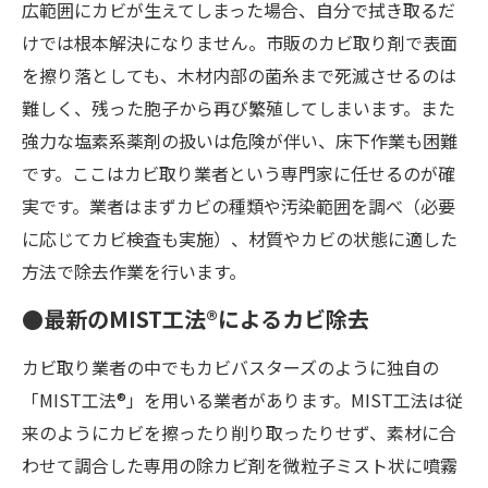
広範囲にカビが生えてしまった場合、自分で拭き取るだ
けでは根本解決になりません。市販のカビ取り剤で表面
を擦り落としても、木材内部の菌糸まで死滅させるのは
難しく、残った胞子から再び繁殖してしまいます。また
強力な塩素系薬剤の扱いは危険が伴い、床下作業も困難
です。ここはカビ取り業者という専門家に任せるのが確
実です。業者はまずカビの種類や汚染範囲を調べ（必要
に応じてカビ検査も実施）、材質やカビの状態に適した
方法で除去作業を行います。
●最新のMIST工法®によるカビ除去
カビ取り業者の中でもカビバスターズのように独自の
「MIST工法®」を用いる業者があります。MIST工法は従
来のようにカビを擦ったり削り取ったりせず、素材に合
わせて調合した専用の除カビ剤を微粒子ミスト状に噴霧