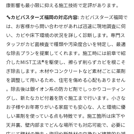
康影響も最小限に抑える施工技術で定評があります​。
🔧カビバスターズ福岡の対応内容:
カビバスターズ福岡で
は、お客様から問い合わせがあれば迅速に現地調査に伺
い、カビや床下環境の状況を詳しく診断します。専門ス
タッフがカビ菌検査で種類や汚染度合いを特定し、最適
な除去プランを提案してくれます​。施工時には前章で紹
介したMIST工法®を駆使し、擦らず削らずカビを根こそ
ぎ除去します​。木材やコンクリートなど素材ごとに薬剤
を調整して用いるため、住宅を傷める心配もありません​
。除去後は銀イオン系の防カビ剤でしっかりコーティン
グし、新たなカビ付着を防ぐ施工まで行います​。小さな
お子様やお年寄りがいる家庭でも安心な、人と環境に優
しい薬剤を使っている点も特徴です​。施工箇所は床下や
天井裏、壁内部までどんな場所でも対応可能で、必要に
応じて壁材の撤去・復旧や断熱材の交換など建築的な補