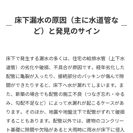
一刻も早く水を抜くべき理由と対処方法
専門業者による床下の水抜き・清掃・除菌作業
床下漏水の原因（主に水道管な
の流れ
ど）と発見のサイン
カビが生えてしまったときの除去と再発防止策
カビバスターズ福岡の対応内容と施工実績
まとめと早期対応の重要性
床下で発生する漏水の多くは、住宅の給排水管（上下水
道管）の劣化や破損、不具合が原因です​。経年劣化した
配管に亀裂が入ったり、接続部分のパッキンが傷んで隙
間ができたりすると、床下へ水が漏れてしまいます。ま
た、新築の場合でも配管の施工不良（つなぎ忘れ・ゆる
み、勾配不足など）によって水漏れが起こるケースがあ
ります​。そのほか、地震や地盤沈下で配管がずれて破損
することもあります。配管以外では、建物のコンクリー
ト基礎に隙間や欠陥があると大雨時に雨水が床下に侵入