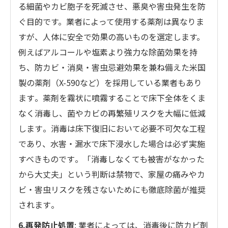
る細菌やカビ胞子を死滅させ、悪臭や害虫発生を防
ぐ目的です。業者によって使用する薬剤は異なりま
すが、人体に安全で効果の高いものを選定します。
例えばアルコールや塩素より強力な除菌効果を持
ち、防カビ・消臭・害虫忌避効果を兼ね備えた米国
製の薬剤（X-590など）を採用している業者もあり
ます​。薬剤を霧状に噴霧することで床下全体をくま
なく消毒し、菌やカビの再繁殖リスクを大幅に低減
します​。消毒は床下復旧において必要不可欠な工程
であり、水害・漏水で床下浸水した場合は必ず実施
すべきものです​。「消毒しなくても被害がなかった
から大丈夫」という判断は禁物で、家屋の痛みやカ
ビ・害虫リスクを残さないためにも徹底除菌が推奨
されます​。
6.再発防止処置
: 業者によっては、消毒後に防カビ剤