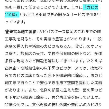
修も一貫して任せることができます​。まさに
「カビの
110番」
とも言える柔軟できめ細かなサービス提供を行
っています。
🏆豊富な施工実績:
カビバスターズ福岡のこれまでの施
工事例を見ると、その実績の豊富さがわかります。一般
家庭の押入れや浴室のカビはもちろん、貸ビルのオフィ
ス壁面、飲食店の天井、学校や保育園の床下など、多種
多様な現場のカビ問題を解決してきています​。たとえば
高気密・高断熱住宅の床下黒カビのケースでは、換気不
良でカビの温床となった床下を徹底的に除菌し、防カビ
施工まで行うことで安心できる床下空間を提供した実績
があります​。また、北側の部屋に生えた壁一面の黒カビ
も下地から綺麗に除去し、再発防止策を施しています​。
特殊な例では、文化財級の神社仏閣や美術品のカビ取り